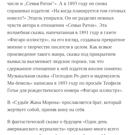
числе и „Семья Ратон”». А в 1893 году он снова
спрашивал издателя: «На когда планируется том готовых
новелл?» Этцель упирался. Он не разделял нежных
чувств автора в отношении «Семьи Ратон». Эта
волшебная сказка, напечатанная в 1891 году в газете
«Фигаро иллюстрэ», на его взгляд, создавала превратное
мнение о творчестве писателя в целом. Как всякое
произведение такого жанра, сказка под прикрытием
вымысла высмеивает людские пороки, так что
сдержанное отношение к ней издателя вполне понятно.
Музыкальная сказка «Господин Ре-диез и мадемуазель
Ми-бемоль» написана в 1893 году по просьбе Теофиля
Готье для рождественского номера «Фигаро иллюстрэ».
В «Судьбе Жана Морена» прославляется брат, который
жертвует собой, приняв вину на себя.
В фантастической сказке о будущем «Один день
американского журналиста» предсказано много всего