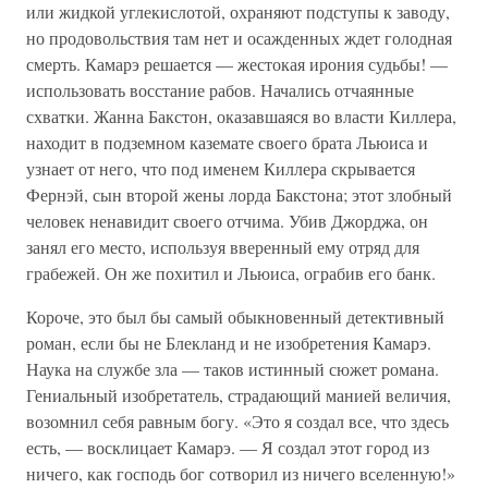
или жидкой углекислотой, охраняют подступы к заводу,
но продовольствия там нет и осажденных ждет голодная
смерть. Камарэ решается — жестокая ирония судьбы! —
использовать восстание рабов. Начались отчаянные
схватки. Жанна Бакстон, оказавшаяся во власти Киллера,
находит в подземном каземате своего брата Льюиса и
узнает от него, что под именем Киллера скрывается
Фернэй, сын второй жены лорда Бакстона; этот злобный
человек ненавидит своего отчима. Убив Джорджа, он
занял его место, используя вверенный ему отряд для
грабежей. Он же похитил и Льюиса, ограбив его банк.
Короче, это был бы самый обыкновенный детективный
роман, если бы не Блекланд и не изобретения Камарэ.
Наука на службе зла — таков истинный сюжет романа.
Гениальный изобретатель, страдающий манией величия,
возомнил себя равным богу. «Это я создал все, что здесь
есть, — восклицает Камарэ. — Я создал этот город из
ничего, как господь бог сотворил из ничего вселенную!»