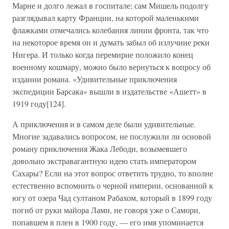
Марне и долго лежал в госпитале; сам Мишель подолгу
разглядывал карту Франции, на которой маленькими
флажками отмечались колебания линии фронта, так что
на некоторое время он и думать забыл об излучине реки
Нигера. И только когда перемирие положило конец
военному кошмару, можно было вернуться к вопросу об
издании романа. «Удивительные приключения
экспедиции Барсака» вышли в издательстве «Ашетт» в
1919 году[124].
А приключения и в самом деле были удивительные.
Многие задавались вопросом, не послужили ли основой
роману приключения Жака Лебоди, возымевшего
довольно экстравагантную идею стать императором
Сахары? Если на этот вопрос ответить трудно, то вполне
естественно вспомнить о черной империи, основанной к
югу от озера Чад султаном Рабахом, который в 1899 году
погиб от руки майора Лами, не говоря уже о Самори,
попавшем в плен в 1900 году, — его имя упоминается