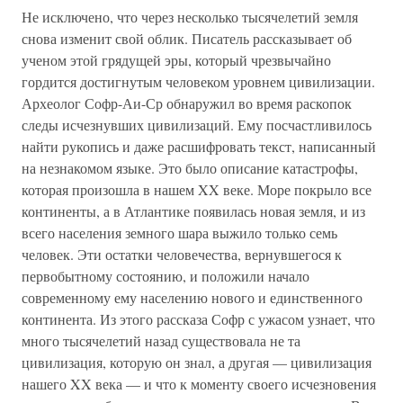
Не исключено, что через несколько тысячелетий земля
снова изменит свой облик. Писатель рассказывает об
ученом этой грядущей эры, который чрезвычайно
гордится достигнутым человеком уровнем цивилизации.
Археолог Софр-Аи-Ср обнаружил во время раскопок
следы исчезнувших цивилизаций. Ему посчастливилось
найти рукопись и даже расшифровать текст, написанный
на незнакомом языке. Это было описание катастрофы,
которая произошла в нашем XX веке. Море покрыло все
континенты, а в Атлантике появилась новая земля, и из
всего населения земного шара выжило только семь
человек. Эти остатки человечества, вернувшегося к
первобытному состоянию, и положили начало
современному ему населению нового и единственного
континента. Из этого рассказа Софр с ужасом узнает, что
много тысячелетий назад существовала не та
цивилизация, которую он знал, а другая — цивилизация
нашего XX века — и что к моменту своего исчезновения