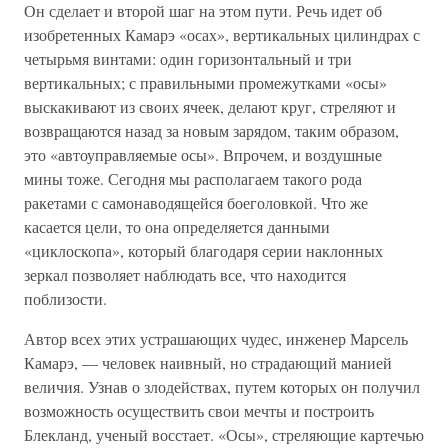
Он сделает и второй шаг на этом пути. Речь идет об
изобретенных Камарэ «осах», вертикальных цилиндрах с
четырьмя винтами: один горизонтальный и три
вертикальных; с правильными промежутками «осы»
выскакивают из своих ячеек, делают круг, стреляют и
возвращаются назад за новым зарядом, таким образом,
это «автоуправляемые осы». Впрочем, и воздушные
мины тоже. Сегодня мы располагаем такого рода
ракетами с самонаводящейся боеголовкой. Что же
касается цели, то она определяется данными
«циклоскопа», который благодаря серии наклонных
зеркал позволяет наблюдать все, что находится
поблизости.
Автор всех этих устрашающих чудес, инженер Марсель
Камарэ, — человек наивный, но страдающий манией
величия. Узнав о злодействах, путем которых он получил
возможность осуществить свои мечты и построить
Блекланд, ученый восстает. «Осы», стреляющие картечью