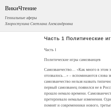
ВикиЧтение
Гениальные аферы
Хворостухина Светлана Александровна
Часть 1 Политические и
Часть 1
Политические игры самозванцев
Самозванчество… «Как много в этом зв
отозвалось…» – вспоминаются слова зн
самозванчество нельзя назвать типичн
первый самозванец появился не в Росси
прошло немало времени. Самозванчест
претерпевало немалые изменения. Одн
помнят и современники нового, третье