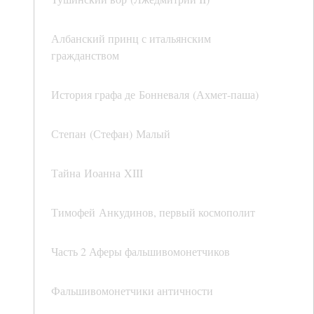
Албанский принц с итальянским
гражданством
История графа де Бонневаля (Ахмет-паша)
Степан (Стефан) Малый
Тайна Иоанна XIII
Тимофей Анкудинов, первый космополит
Часть 2 Аферы фальшивомонетчиков
Фальшивомонетчики античности