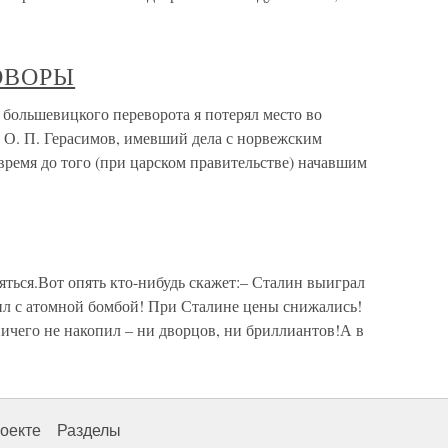
ОВОРЫ
шевицкого переворота я потерял место во
 О. П. Герасимов, имевший дела с норвежским
ремя до того (при царском правительстве) начавшим
ться.Вот опять кто-нибудь скажет:– Сталин выиграл
вил с атомной бомбой! При Сталине цены снижались!
ничего не накопил – ни дворцов, ни бриллиантов!А в
оекте
Разделы