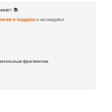
книг! 📚
писки в подарок
и наслаждайся
омительным фрагментом.