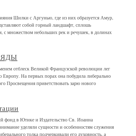
ия Шилки с Аргунью, где из них образуется Амур,
представляют собой горный ландшафт, сплошь
, с множеством небольших рек и речушек, в долинах
ЛЯДЫ
ем отблеск Великой Французской революции лег
ю Европу. На первых порах она побудила либерально
го Просвещения приветствовать зарю нового
тации
й фонд в Ютике и Издательство Св. Иоанна
внимание уделяли сущности и особенностям служения
берального толка подчеркивали его духовность, а