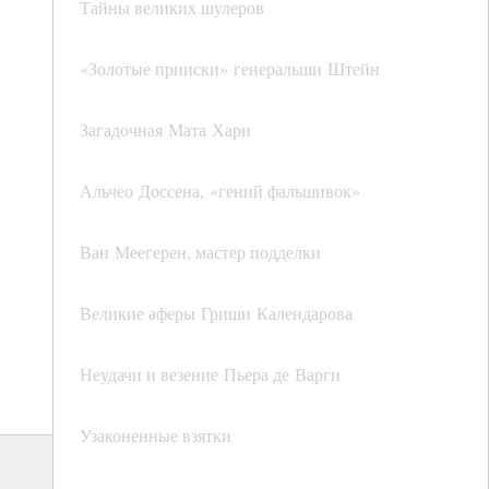
Тайны великих шулеров
«Золотые прииски» генеральши Штейн
Загадочная Мата Хари
Альчео Доссена, «гений фальшивок»
Ван Меегерен, мастер подделки
Великие аферы Гриши Календарова
Неудачи и везение Пьера де Варги
Узаконенные взятки