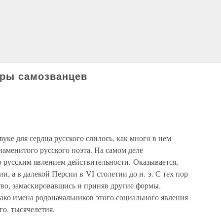
гры самозванцев
уке для сердца русского слилось, как много в нем
аменитого русского поэта. На самом деле
о русским явлением действительности. Оказывается,
и, а в далекой Персии в VI столетии до н. э. С тех пор
во, замаскировавшись и приняв другие формы,
ако имена родоначальников этого социального явления
го, тысячелетия.