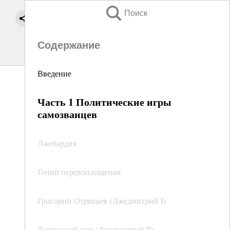
Поиск
Содержание
Введение
Часть 1 Политические игры
самозванцев
Лжебардия
Гений перевоплощения
Григорий Отрепьев (Лжедмитрий I)
Тушинский вор (Лжедмитрий II)