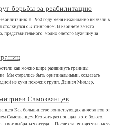
руг борьбы за реабилитацию
реабилитацию В 1960 году меня неожиданно вызвали в
я столкнулся с Эйтингоном. В кабинете вместо
го, представительного, модно одетого мужчину за
границ
 хотели как можно шире раздвинуть границы
ка. Мы старались быть оригинальными, создавать
 одной из кучи похожих групп. Дэниел Миллер,
Дмитриев Самозванцев
званцев Как большинство воинствующих дилетантов от
ем Самозванцем.Кто хоть раз попадал в это болото,
го, а вот выбраться оттуда….После ста пятидесяти тысяч