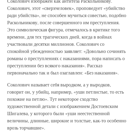
Соколович изображен как антитеза Раскольникову.
Соколович, этот «сверхчеловек», проповедует «убийство
ради убийства», не способен мучиться совестью, подобно
Раскольникову, после совершенного им преступления.
Это символическая фигура, отмечалось в критике того
времени, для тех трагических дней, когда в войнах
участвовали десятки миллионов. Соколович со
спокойной убежденностью заявляет: «Довольно сочинять
романы о преступлениях с наказаниями, пора написать о
преступлении без всякого наказания». Рассказ
первоначально так и был озаглавлен: «Без наказания».
Соколович называет себя выродком, а у выродков,
говорит он, у убийц, например, «уши петлистые, то есть
похожие на петлю». Тут некоторое сходство
художественной детали с изображением Достоевским
Шигалева, у которого были «уши неестественной
величины, длинные, широкие и толстые, как-то особенно
врозь торчавшие».