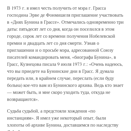
В 1973 г. я имел честь получить от мэра г. Грасса
господина Эрве де Фонмишеля приглашение участвовать
в «Днях Бунина в Грассе». Отмечались одновременно три
даты: пятьдесят лет со дня, когда он поселился в этом
городе, сорок лет со времени получения Нобелевской
премии и двадцать лет со дня смерти. Узнав о
приглашении и о просьбе мэра, адресованной Союзу
писателей командировать меня, «биографа Бунина», в
Грасс, Кузнецова писала 9 июля 1973 г.: «Очень надеюсь,
что вы приедете на Бунинские дни в Грасс. Я думала
передать или, в крайнем случае, переслать (если буду
больна) кое-что вам из Бунинского архива. Ведь кто знает
— может быть, и мне скоро уходить туда, откуда не
возвращаются».
Судьба судьбой, а предстояли хождения «по
инстанциям». Я имел уже некоторый опыт, были
хлопоты об архиве Бунина, доставшемся по наследству