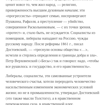
ценит вовсе то, чем жил народ, — религию,
приверженность высшим духовным началам; эти
«прогрессисты» отрицают семью, ниспровергают
Пушкина, Рафаэля, а преступление — убийство,
совершенное Раскольниковым, — с их точки зрения,
«протест» и, стало быть, не осуждается. Социалисты из
помещиков, либералы нападают на Россию, чужды
русскому народу. После реформы 1861 г., писал
Достоевский, — «треснули основы общества <…>,
исчезли и стерлись определения и границы добра и зла».
Петр Верховенский («Бесы») так и говорил: надо, «чтобы
все рушилось: и государство, и его нравственность».
Либералы, социалисты, эти самозванные устроители
человеческого счастья, хотели переродить человечество
насильственным изменением экономических условий
жизни; но не в промышленности, утверждал Достоевский
(это также мысли Толстого), а в нравственном
перерождении сила, в нравственной идее.