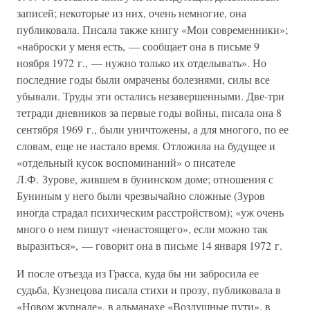
записей; некоторые из них, очень немногие, она
публиковала. Писала также книгу «Мои современники»;
«наброски у меня есть, — сообщает она в письме 9
ноября 1972 г., — нужно только их отделывать». Но
последние годы были омрачены болезнями, силы все
убывали. Труды эти остались незавершенными. Две-три
тетради дневников за первые годы войны, писала она 8
сентября 1969 г., были уничтожены, а для многого, по ее
словам, еще не настало время. Отложила на будущее и
«отдельный кусок воспоминаний» о писателе
Л.Ф. Зурове, жившем в бунинском доме; отношения с
Буниным у него были чрезвычайно сложные (Зуров
иногда страдал психическим расстройством); «уж очень
много о нем пишут «ненастоящего», если можно так
выразиться», — говорит она в письме 14 января 1972 г.
И после отъезда из Грасса, куда бы ни забросила ее
судьба, Кузнецова писала стихи и прозу, публиковала в
«Новом журнале», в альманахе «Воздушные пути», в