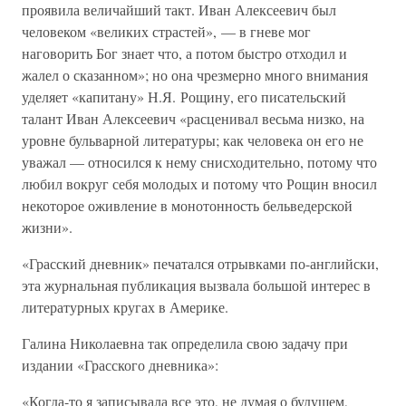
проявила величайший такт. Иван Алексеевич был
человеком «великих страстей», — в гневе мог
наговорить Бог знает что, а потом быстро отходил и
жалел о сказанном»; но она чрезмерно много внимания
уделяет «капитану» Н.Я. Рощину, его писательский
талант Иван Алексеевич «расценивал весьма низко, на
уровне бульварной литературы; как человека он его не
уважал — относился к нему снисходительно, потому что
любил вокруг себя молодых и потому что Рощин вносил
некоторое оживление в монотонность бельведерской
жизни».
«Грасский дневник» печатался отрывками по-английски,
эта журнальная публикация вызвала большой интерес в
литературных кругах в Америке.
Галина Николаевна так определила свою задачу при
издании «Грасского дневника»:
«Когда-то я записывала все это, не думая о будущем,