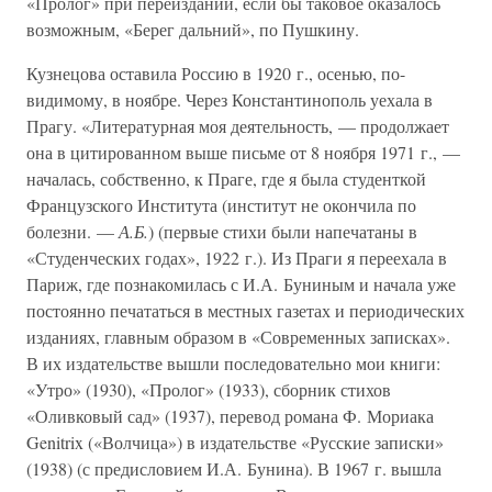
«Пролог» при переиздании, если бы таковое оказалось
возможным, «Берег дальний», по Пушкину.
Кузнецова оставила Россию в 1920 г., осенью, по-
видимому, в ноябре. Через Константинополь уехала в
Прагу. «Литературная моя деятельность, — продолжает
она в цитированном выше письме от 8 ноября 1971 г., —
началась, собственно, к Праге, где я была студенткой
Французского Института (институт не окончила по
болезни. —
А.Б.
) (первые стихи были напечатаны в
«Студенческих годах», 1922 г.). Из Праги я переехала в
Париж, где познакомилась с И.А. Буниным и начала уже
постоянно печататься в местных газетах и периодических
изданиях, главным образом в «Современных записках».
В их издательстве вышли последовательно мои книги:
«Утро» (1930), «Пролог» (1933), сборник стихов
«Оливковый сад» (1937), перевод романа Ф. Мориака
Genitrix («Волчица») в издательстве «Русские записки»
(1938) (с предисловием И.А. Бунина). В 1967 г. вышла