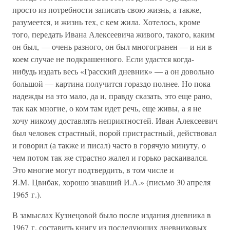
просто из потребности записать свою жизнь, а также,
разумеется, и жизнь тех, с кем жила. Хотелось, кроме
того, передать Ивана Алексеевича живого, такого, каким
он был, — очень разного, он был многогранен — и ни в
коем случае не подкрашенного. Если удастся когда-
нибудь издать весь «Грасский дневник» — а он довольно
большой — картина получится гораздо полнее. Но пока
надежды на это мало, да и, правду сказать, это еще рано,
так как многие, о ком там идет речь, еще живы, а я не
хочу никому доставлять неприятностей. Иван Алексеевич
был человек страстный, порой пристрастный, действовал
и говорил (а также и писал) часто в горячую минуту, о
чем потом так же страстно жалел и горько раскаивался.
Это многие могут подтвердить, в том числе и
Я.М. Цвибак, хорошо знавший И.А.» (письмо 30 апреля
1965 г.).
В замыслах Кузнецовой было после издания дневника в
1967 г. составить книгу из последующих дневниковых