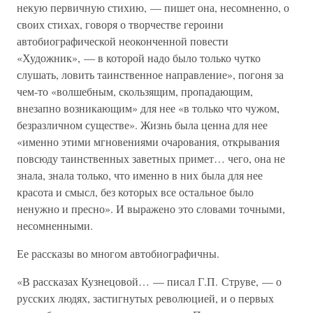
некую первичную стихию, — пишет она, несомненно, о
своих стихах, говоря о творчестве героини
автобиографической неоконченной повести
«Художник», — в которой надо было только чутко
слушать, ловить таинственное направление», погоня за
чем-то «волшебным, скользящим, пропадающим,
внезапно возникающим» для нее «в только что чужом,
безразличном существе». Жизнь была ценна для нее
«именно этими мгновениями очарования, открывания
повсюду таинственных заветных примет… чего, она не
знала, знала только, что именно в них была для нее
красота и смысл, без которых все остальное было
ненужно и пресно». И выражено это словами точными,
несомненными.
Ее рассказы во многом автобиографичны.
«В рассказах Кузнецовой… — писал Г.П. Струве, — о
русских людях, застигнутых революцией, и о первых