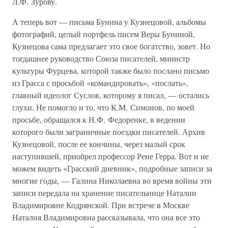
Л.Ф. Зурову.
А теперь вот — письма Бунина у Кузнецовой, альбомы
фотографий, целый портфель писем Веры Буниной,
Кузнецова сама предлагает это свое богатство, зовет. Но
тогдашнее руководство Союза писателей, министр
культуры Фурцева, которой также было послано письмо
из Грасса с просьбой «командировать», «послать»,
главный идеолог Суслов, которому я писал, — остались
глухи. Не помогло и то, что К.М. Симонов, по моей
просьбе, обращался к Н.Ф. Федоренке, в ведении
которого были заграничные поездки писателей. Архив
Кузнецовой, после ее кончины, через малый срок
наступившей, приобрел профессор Рене Герра. Вот и не
можем видеть «Грасский дневник», подробные записи за
многие годы, — Галина Николаевна во время войны эти
записи передала на хранение писательнице Наталии
Владимировне Кодрянской. При встрече в Москве
Наталия Владимировна рассказывала, что она все это