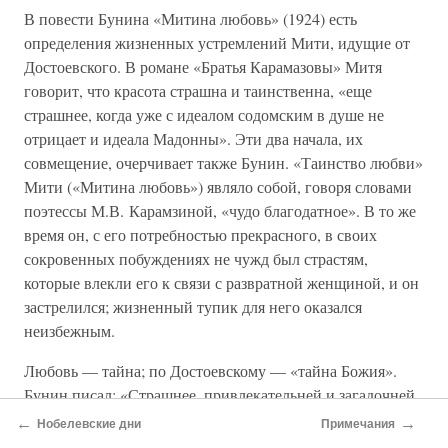
В повести Бунина «Митина любовь» (1924) есть
определения жизненных устремлений Мити, идущие от
Достоевского. В романе «Братья Карамазовы» Митя
говорит, что красота страшна и таинственна, «еще
страшнее, когда уже с идеалом содомским в душе не
отрицает и идеала Мадонны». Эти два начала, их
совмещение, очерчивает также Бунин. «Таинство любви»
Мити («Митина любовь») являло собой, говоря словами
поэтессы М.В. Карамзиной, «чудо благодатное». В то же
время он, с его потребностью прекрасного, в своих
сокровенных побуждениях не чужд был страстям,
которые влекли его к связи с развратной женщиной, и он
застрелился; жизненный тупик для него оказался
неизбежным.
Любовь — тайна; по Достоевскому — «тайна Божия».
Бунин писал: «Страшнее, привлекательней и загадочней
любви нет ничего ни на небе, ни на земле». Этот
←
→
Нобелевские дни
Примечания
высокий строй чувств передан в «Митиной любви»,