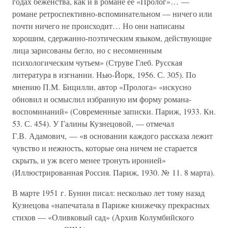
годах беженства, как и в романе ее «Пролог»… —
романе ретроспективно-вспоминательном — ничего или
почти ничего не происходит… Но они написаны
хорошим, сдержанно-поэтическим языком, действующие
лица зарисованы бегло, но с несомненным
психологическим чутьем» (Струве Глеб. Русская
литература в изгнании. Нью-Йорк, 1956. С. 305). По
мнению П.М. Бицилли, автор «Пролога» «искусно
обновил и осмыслил избранную им форму романа-
воспоминаний» (Современные записки. Париж, 1933. Кн.
53. С. 454). У Галины Кузнецовой, — отмечал
Г.В. Адамович, — «в основании каждого рассказа лежит
чувство и нежность, которые она ничем не старается
скрыть, и уж всего менее тронуть иронией»
(Иллюстрированная Россия. Париж, 1930. № 11. 8 марта).
В марте 1951 г. Бунин писал: несколько лет тому назад
Кузнецова «напечатала в Париже книжечку прекрасных
стихов — «Оливковый сад» (Архив Колумбийского