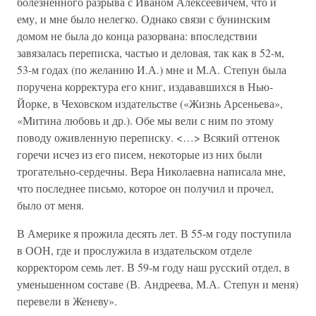
болезненного разрыва с Иваном Алексеевичем, что и
ему, и мне было нелегко. Однако связи с бунинским
домом не была до конца разорвана: впоследствии
завязалась переписка, частью и деловая, так как в 52-м,
53-м годах (по желанию И.А.) мне и М.А. Степун была
поручена корректура его книг, издававшихся в Нью-
Йорке, в Чеховском издательстве («Жизнь Арсеньева»,
«Митина любовь и др.). Обе мы вели с ним по этому
поводу оживленную переписку. <…> Всякий оттенок
горечи исчез из его писем, некоторые из них были
трогательно-сердечны. Вера Николаевна написала мне,
что последнее письмо, которое он получил и прочел,
было от меня.
В Америке я прожила десять лет. В 55-м году поступила
в ООН, где и прослужила в издательском отделе
корректором семь лет. В 59-м году наш русский отдел, в
уменьшенном составе (В. Андреева, М.А. Степун и меня)
перевели в Женеву».