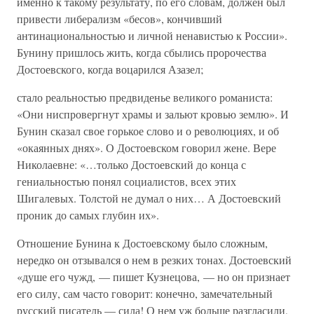
именно к такому результату, по его словам, должен был
привести либерализм «бесов», кончивший
антинациональностью и личной ненавистью к России».
Бунину пришлось жить, когда сбылись пророчества
Достоевского, когда воцарился Азазел;
стало реальностью предвиденье великого романиста:
«Они ниспровергнут храмы и зальют кровью землю». И
Бунин сказал свое горькое слово и о революциях, и об
«окаянных днях». О Достоевском говорил жене. Вере
Николаевне: «…только Достоевский до конца с
гениальностью понял социалистов, всех этих
Шигалевых. Толстой не думал о них… А Достоевский
проник до самых глубин их».
Отношение Бунина к Достоевскому было сложным,
нередко он отзывался о нем в резких тонах. Достоевский
«душе его чужд, — пишет Кузнецова, — но он признает
его силу, сам часто говорит: конечно, замечательный
русский писатель — сила! О нем уж больше разгласили,