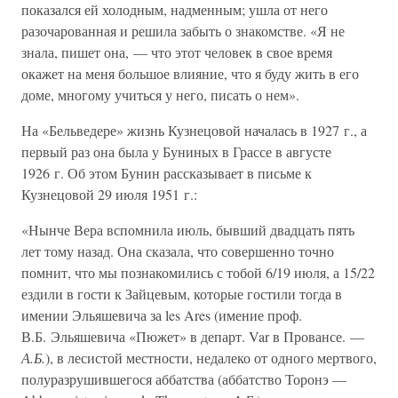
показался ей холодным, надменным; ушла от него
разочарованная и решила забыть о знакомстве. «Я не
знала, пишет она, — что этот человек в свое время
окажет на меня большое влияние, что я буду жить в его
доме, многому учиться у него, писать о нем».
На «Бельведере» жизнь Кузнецовой началась в 1927 г., а
первый раз она была у Буниных в Грассе в августе
1926 г. Об этом Бунин рассказывает в письме к
Кузнецовой 29 июля 1951 г.:
«Нынче Вера вспомнила июль, бывший двадцать пять
лет тому назад. Она сказала, что совершенно точно
помнит, что мы познакомились с тобой 6/19 июля, а 15/22
ездили в гости к Зайцевым, которые гостили тогда в
имении Эльяшевича за les Ares (имение проф.
В.Б. Эльяшевича «Пюжет» в департ. Var в Провансе. —
А.Б.
), в лесистой местности, недалеко от одного мертвого,
полуразрушившегося аббатства (аббатство Торонэ —