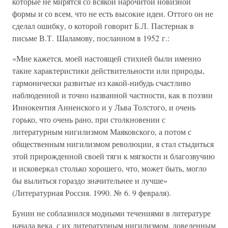
которые не мирятся со всякой нарочитой новизной
формы и со всем, что не есть высокие идеи. Оттого он не
сделал ошибку, о которой говорит Б.Л. Пастернак в
письме В.Т. Шаламову, посланном в 1952 г.:
«Мне кажется, моей настоящей стихией были именно
такие характеристики действительности или природы,
гармонически развитые из какой-нибудь счастливо
наблюденной и точно названной частности, как в поэзии
Иннокентия Анненского и у Льва Толстого, и очень
горько, что очень рано, при столкновении с
литературным нигилизмом Маяковского, а потом с
общественным нигилизмом революции, я стал стыдиться
этой прирожденной своей тяги к мягкости и благозвучию
и исковеркал столько хорошего, что, может быть, могло
бы вылиться гораздо значительнее и лучше»
(Литературная Россия. 1990. № 6. 9 февраля).
Бунин не соблазнился модными течениями в литературе
начала века, с их литературным нигилизмом, доведенным