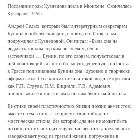
Последние годы Кузнецова жила в Мюнхене. Скончалась
8 февраля 1976 г.
Андрей Седых, который был литературным секретарем
Бунина в нобелевские дни, с поездки в Стокгольм
подружился с Кузнецовой. Он писал: «Была она на
редкость тонким, чутким человеком, очень
застенчивой…» Бунин, по его словам, почувствовал в
ней «настоящий талант и большую душевную тонкость»,
в Грассе под влиянием Бунина она «духовно и творчески
оформилась». О ее книгах писали такие видные критики,
как Г.П. Струве, П.М. Бицилли, Г.В. Адамович,
причисляли ее к писателям и поэтам бунинской школы.
Ее стихи своей пластичностью близки поэзии акмеистов;
вместе с тем в них — соприсутствие тайны, та
мистическая стихия, без которой для нее не может быть
поэзии; от них исходит ощущение чего-то запредельного;
завораживает уход из трезвой жизни, погружение в