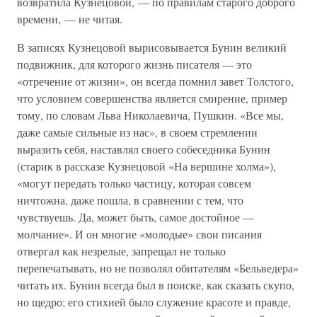
возвратила Кузнецовой, — по правилам старого доброго
времени, — не читая.
В записях Кузнецовой вырисовывается Бунин великий
подвижник, для которого жизнь писателя — это
«отречение от жизни», он всегда помнил завет Толстого,
что условием совершенства является смирение, пример
тому, по словам Льва Николаевича, Пушкин. «Все мы,
даже самые сильные из нас», в своем стремлении
выразить себя, наставлял своего собеседника Бунин
(старик в рассказе Кузнецовой «На вершине холма»),
«могут передать только частицу, которая совсем
ничтожна, даже пошла, в сравнении с тем, что
чувствуешь. Да, может быть, самое достойное —
молчание». И он многие «молодые» свои писания
отвергал как незрелые, запрещал не только
перепечатывать, но не позволял обитателям «Бельведера»
читать их. Бунин всегда был в поиске, как сказать скупо,
но щедро; его стихией было служение красоте и правде,