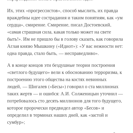
Их, этих «прогрессистов», способ мыслить, их правда
враждебны идее сострадания и таким понятиям, как «ум
сердца», смирение. Смирение, писал Достоевский,
«самая страшная сила, какая только может на свете
быть!». Им не пришло бы в голову сказать, как говорила
Аглая князю Мышкину («Идиот»): «У вас нежности нет:
одна правда, стало быть, — несправедливо».
А в конце концов эти бездушные теории построения
«светлого будущего» вели к обоснованию терроризма, к
построению этого общества на костях невинных
людей, — Шигалев («Бесы») говорил о ста миллионах
таких жертв — и ошибся: А.И. Солженицын уточнил —
потребовалось сто десять миллионов для того будущего,
которое пророчески предвидел автор «Бесов» и
определил в терминах наших дней, как «застой и
сумбур»;