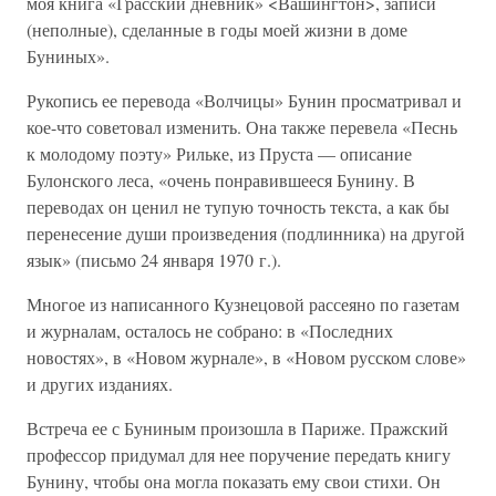
моя книга «Грасский дневник» <Вашингтон>, записи
(неполные), сделанные в годы моей жизни в доме
Буниных».
Рукопись ее перевода «Волчицы» Бунин просматривал и
кое-что советовал изменить. Она также перевела «Песнь
к молодому поэту» Рильке, из Пруста — описание
Булонского леса, «очень понравившееся Бунину. В
переводах он ценил не тупую точность текста, а как бы
перенесение души произведения (подлинника) на другой
язык» (письмо 24 января 1970 г.).
Многое из написанного Кузнецовой рассеяно по газетам
и журналам, осталось не собрано: в «Последних
новостях», в «Новом журнале», в «Новом русском слове»
и других изданиях.
Встреча ее с Буниным произошла в Париже. Пражский
профессор придумал для нее поручение передать книгу
Бунину, чтобы она могла показать ему свои стихи. Он