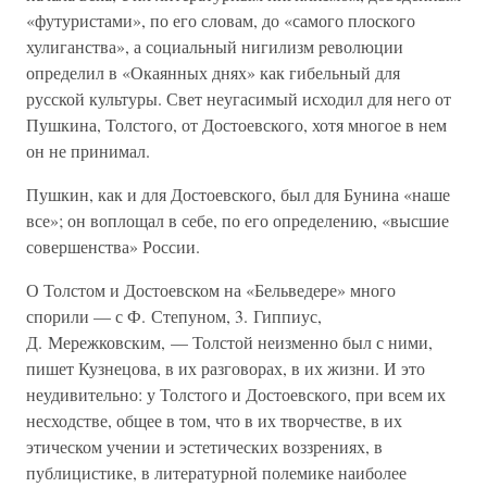
«футуристами», по его словам, до «самого плоского
хулиганства», а социальный нигилизм революции
определил в «Окаянных днях» как гибельный для
русской культуры. Свет неугасимый исходил для него от
Пушкина, Толстого, от Достоевского, хотя многое в нем
он не принимал.
Пушкин, как и для Достоевского, был для Бунина «наше
все»; он воплощал в себе, по его определению, «высшие
совершенства» России.
О Толстом и Достоевском на «Бельведере» много
спорили — с Ф. Степуном, 3. Гиппиус,
Д. Мережковским, — Толстой неизменно был с ними,
пишет Кузнецова, в их разговорах, в их жизни. И это
неудивительно: у Толстого и Достоевского, при всем их
несходстве, общее в том, что в их творчестве, в их
этическом учении и эстетических воззрениях, в
публицистике, в литературной полемике наиболее