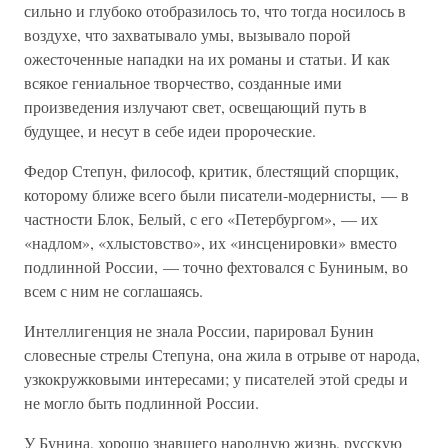
сильно и глубоко отобразилось то, что тогда носилось в
воздухе, что захватывало умы, вызывало порой
ожесточенные нападки на их романы и статьи. И как
всякое гениальное творчество, созданные ими
произведения излучают свет, освещающий путь в
будущее, и несут в себе идеи пророческие.
Федор Степун, философ, критик, блестящий спорщик,
которому ближе всего были писатели-модернисты, — в
частности Блок, Белый, с его «Петербургом», — их
«надлом», «хлыстовство», их «инсценировки» вместо
подлинной России, — точно фехтовался с Буниным, во
всем с ним не соглашаясь.
Интеллигенция не знала России, парировал Бунин
словесные стрелы Степуна, она жила в отрыве от народа,
узкокружковыми интересами; у писателей этой среды и
не могло быть подлинной России.
У Бунина, хорошо знавшего народную жизнь, русскую