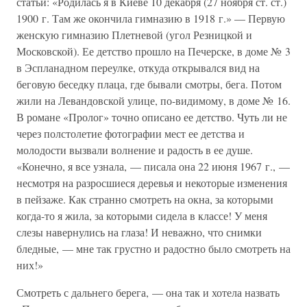
статьи: «Родилась я в Киеве 10 декабря (27 ноября ст. ст.)
1900 г. Там же окончила гимназию в 1918 г.» — Первую
женскую гимназию Плетневой (угол Резницкой и
Московской). Ее детство прошло на Печерске, в доме № 3
в Эспланадном переулке, откуда открывался вид на
беговую беседку плаца, где бывали смотры, бега. Потом
жили на Левандовской улице, по-видимому, в доме № 16.
В романе «Пролог» точно описано ее детство. Чуть ли не
через полстолетие фотографии мест ее детства и
молодости вызвали волнение и радость в ее душе.
«Конечно, я все узнала, — писала она 22 июня 1967 г., —
несмотря на разросшиеся деревья и некоторые изменения
в пейзаже. Как странно смотреть на окна, за которыми
когда-то я жила, за которыми сидела в классе! У меня
слезы навернулись на глаза! И неважно, что снимки
бледные, — мне так грустно и радостно было смотреть на
них!»
Смотреть с дальнего берега, — она так и хотела назвать