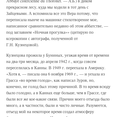
Аbbауе cistercienne du Thoronet. —
А.Б.
) в диком
прекрасном лесу, куда мы ходили в тот день с
Зайцевыми. А вспомнила все это Вера потому, что
переписала нынче на машинке стихотворение мое,
написанное сравнительно недавно об этом аббатстве, —
под заглавием «Ночная прогулка»» (цитирую по
ксерокопии с автографа, полученной от
Г.Н. Кузнецовой).
Кузнецова прожила у Буниных, уезжая время от времени
на два-три месяца, до апреля 1942 г., когда совсем
переселилась в Канны. В 1949 г. переехала в Америку.
«Хотя я, — писала она 6 ноября 1969 г., — и уехала из
Грасса «во время голода», как написал Зуров, но,
конечно, не голод был этому причиной. В то время всюду
было голодно, а в Каннах еще больше, чем в Грассе, где
были все же кое-какие связи. Причин моего отъезда было
много, а в частности, были и чисто личные. Разумеется,
отъезд мой на некоторое время создал атмосферу