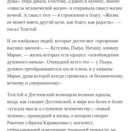
душа». Вера давала Толстому, а равно и Бунину, знание
«смысла человеческой жизни» и открывала смысл жизни
вечной. А смысл этот — в стремлении к благу. «Жизнь
не может иметь другой цели, как благо, как радость», —
писал Толстой.
И он изображал людей, которые достигают «прозрения
высших законов», — Кутузова, Пьера, Наташу, княжну
Марью, — жизнь которых есть процесс «освобождения
духовного начала». Очевидней всего это — у Пьера,
духовно преобразившегося после плена, и у княжны
Марьи, душа которой всегда стремилась «к бесконечному,
вечному и совершенному».
Толстой и Достоевский возвещали великие идеалы,
когда, как говорит Достоевский, в мире все более и более
«угасала мысль о служении человечеству»; «новый
человек», пришедший в жизнь, о котором говорит
Ракитин («Братья Карамазовы»), нигилист,
отбрасывающий освещенные традицией ценности, не