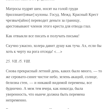
Матросы пудрят шеи, носят на голой груди
бриллиант[овые] кулоны. Госуд. Межд. Красный Крест
чрезвыч[айно] переводит деньги за границу,
арестовывают членов этого креста для отвода глаз.
Как отвыкли все писать и получать письма!
Скучно ужасно, холера давит душу как туча. Ах, если бы
хоть к черту на рога отсюда! <…>
25. VII. /5. VIII.
Снова прекрасный летний день, каких было много, — то
же серовато-синее чистое небо, зелень акаций, солнце,
белизна стен, — и никакой видимой перемены, все
буднично. А меж тем вчера, как никогда, была
уверенность, что нынче должна быть перемена
непременно.