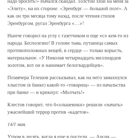
надо бросить!» Начался скандал. Толстой злой на меня за
«Элиту», на их стороне. «Эренбург — большой поэт». А
как он три месяца тому назад, после чтения стихов
Эренбургом, ругал Эренбурга <…>!
<
>
Нынче говорил на углу с газетчиком и еще
с
кем-то из
народа. Бесполезно! В голове тьма, путаница самых
противоположных вещей, в сердце — только корысть,
материальное. «У Николая четырнадцать миллиардов
золотом, вот он и нанимает белогвардейцев».
Позавчера Телешов рассказывал, как на него замахнулся
хлыстом (в банке) какой-то «товарищ» — из начальства
при банке — и крикнул: «Молчать!»
Клестов говорит, что б<ольшевики> решили <начать>
ужаснейший террор против «кадетов».
14/1 мая.
Утром в десять, когда я еще в постели, — Арсик —