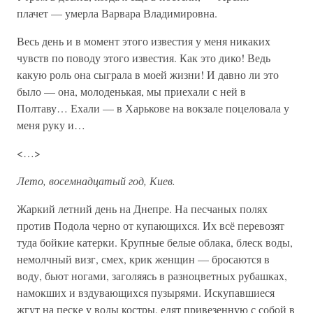
плачет — умерла Варвара Владимировна.
Весь день и в момент этого известия у меня никаких
чувств по поводу этого известия. Как это дико! Ведь
какую роль она сыграла в моей жизни! И давно ли это
было — она, молоденькая, мы приехали с ней в
Полтаву… Ехали — в Харькове на вокзале поцеловала у
меня руку и…
<…>
Лето, восемнадцатый год, Киев.
Жаркий летний день на Днепре. На песчаных полях
против Подола черно от купающихся. Их всё перевозят
туда бойкие катерки. Крупные белые облака, блеск воды,
немолчный визг, смех, крик женщин — бросаются в
воду, бьют ногами, заголяясь в разноцветных рубашках,
намокших и вздувающихся пузырями. Искупавшиеся
жгут на песке у воды костры, едят привезенную с собой в