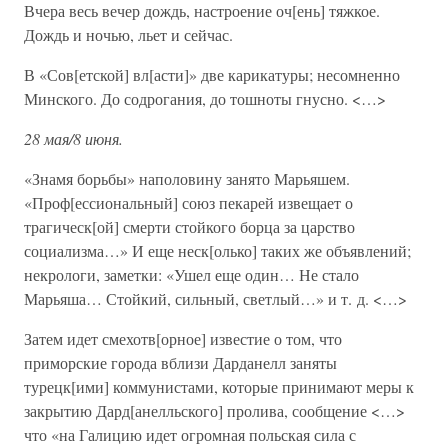
Вчера весь вечер дождь, настроение оч[ень] тяжкое.
Дождь и ночью, льет и сейчас.
В «Сов[етской] вл[асти]» две карикатуры; несомненно
Минского. До содрогания, до тошноты гнусно. <…>
28 мая/8 июня.
«Знамя борьбы» наполовину занято Марьяшем.
«Проф[ессиональный] союз пекарей извещает о
трагическ[ой] смерти стойкого борца за царство
социализма…» И еще неск[олько] таких же объявлений;
некрологи, заметки: «Ушел еще один… Не стало
Марьяша… Стойкий, сильный, светлый…» и т. д. <…>
Затем идет смехотв[орное] известие о том, что
приморские города вблизи Дарданелл заняты
турецк[ими] коммунистами, которые принимают меры к
закрытию Дард[анелльского] пролива, сообщение <…>
что «на Галицию идет огромная польская сила с