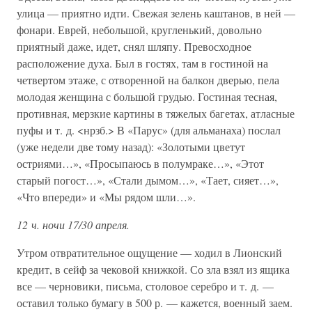
улица — приятно идти. Свежая зелень каштанов, в ней —
фонари. Еврей, небольшой, кругленький, довольно
приятный даже, идет, снял шляпу. Превосходное
расположение духа. Был в гостях, там в гостиной на
четвертом этаже, с отворенной на балкон дверью, пела
молодая женщина с большой грудью. Гостиная тесная,
противная, мерзкие картины в тяжелых багетах, атласные
пуфы и т. д. <нрзб.> В «Парус» (для альманаха) послал
(уже недели две тому назад): «Золотыми цветут
остриями…», «Просыпаюсь в полумраке…», «Этот
старый погост…», «Стали дымом…», «Тает, сияет…»,
«Что впереди» и «Мы рядом шли…».
12 ч. ночи 17/30 апреля.
Утром отвратительное ощущение — ходил в Лионский
кредит, в сейф за чековой книжкой. Со зла взял из ящика
все — черновики, письма, столовое серебро и т. д. —
оставил только бумагу в 500 р. — кажется, военный заем.