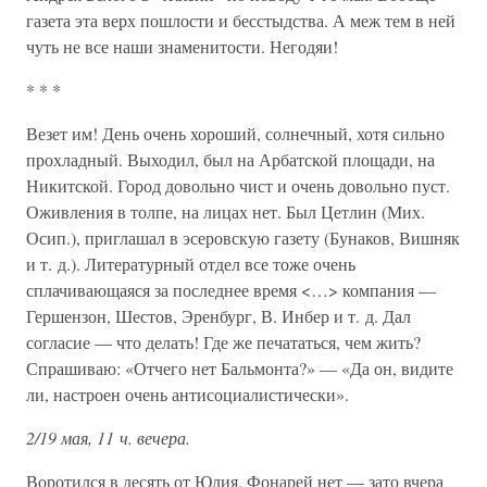
газета эта верх пошлости и бесстыдства. А меж тем в ней
чуть не все наши знаменитости. Негодяи!
* * *
Везет им! День очень хороший, солнечный, хотя сильно
прохладный. Выходил, был на Арбатской площади, на
Никитской. Город довольно чист и очень довольно пуст.
Оживления в толпе, на лицах нет. Был Цетлин (Мих.
Осип.), приглашал в эсеровскую газету (Бунаков, Вишняк
и т. д.). Литературный отдел все тоже очень
сплачивающаяся за последнее время <…> компания —
Гершензон, Шестов, Эренбург, В. Инбер и т. д. Дал
согласие — что делать! Где же печататься, чем жить?
Спрашиваю: «Отчего нет Бальмонта?» — «Да он, видите
ли, настроен очень антисоциалистически».
2/19 мая, 11 ч. вечера.
Воротился в десять от Юлия. Фонарей нет — зато вчера