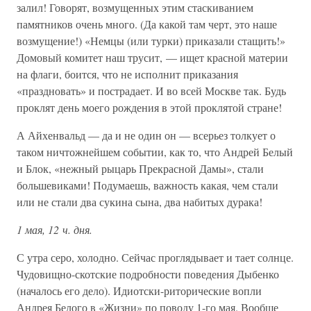
залил! Говорят, возмущенных этим стаскиванием
памятников очень много. (Да какой там черт, это наше
возмущение!) «Немцы (или турки) приказали стащить!»
Домовый комитет наш трусит, — ищет красной материи
на флаги, боится, что не исполнит приказания
«праздновать» и пострадает. И во всей Москве так. Будь
проклят день моего рождения в этой проклятой стране!
А Айхенвальд — да и не один он — всерьез толкует о
таком ничтожнейшем событии, как то, что Андрей Белый
и Блок, «нежный рыцарь Прекрасной Дамы», стали
большевиками! Подумаешь, важность какая, чем стали
или не стали два сукина сына, два набитых дурака!
1 мая, 12 ч. дня.
С утра серо, холодно. Сейчас проглядывает и тает солнце.
Чудовищно-скотские подробности поведения Дыбенко
(началось его дело). Идиотски-риторические вопли
Андрея Белого в «Жизни» по поводу 1-го мая. Вообще