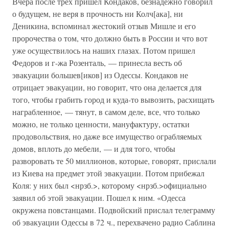
Вчера после трех пришел Кондаков, безнадежно говорил
о будущем, не веря в прочность ни Колч[ака], ни
Деникина, вспоминал жестокий отзыв Мишле и его
пророчества о том, что должно быть в России и что вот
уже осуществилось на наших глазах. Потом пришел
Федоров и г-жа Розенталь, — принесла весть об
эвакуации большев[иков] из Одессы. Кондаков не
отрицает эвакуации, но говорит, что она делается для
того, чтобы грабить город и куда-то вывозить, расхищать
награбленное, — тянут, в самом деле, все, что только
можно, не только ценности, мануфактуру, остатки
продовольствия, но даже все имущество ограбляемых
домов, вплоть до мебели, — и для того, чтобы
разворовать те 50 миллионов, которые, говорят, прислали
из Киева на предмет этой эвакуации. Потом прибежал
Коля: у них был <нрзб.>, которому <нрзб.>официально
заявил об этой эвакуации. Пошел к ним. «Одесса
окружена повстанцами. Подвойский прислал телеграмму
об эвакуации Одессы в 72 ч., перехвачено радио Саблина