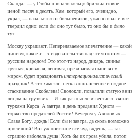
Скандал — у Глобы пропало кольцо бриллиантовое
ценой тысяч в десять. Хам, который его, очевидно,
украл, — начальство от большевиков, ужасно орал и все
твердил одно: если бы оно тут было, то оно бы и было
тут.
Москву украшают. Непередаваемое впечатление — какой
цинизм, какое <…> издевательство над этим скотом —
русским народом! Это этот-то народ, дикарь, свинья
грязная, кровавая, ленивая, презираемая ныне всем
миром, будет праздновать
интернационалистический
праздник! А это хамское, несказанно-нелепое и подлое
стаскивание Скобелева! Сволокли, повалили статую вниз
лицом на грузовик… И как раз нынче известие о взятии
турками Карса! А завтра, в день предания Христа —
торжество предателей России! Вечером у Авиловых.
Слава Богу, дождь! Если бы и завтра, да сколь возможно
проливной! Вот уж поистине все чуда ждешь, — так
страшно изболела душа! Хоть бы их гроза убила, потоп