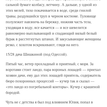
сальной бумаге колбасу, ветчину. А дальше, у одной из
этих мелей, тихо покачивается в воде, среди гнилой
травы, раздувшийся труп в черном костюме. Туловище
полулежит навзничь на бережку, нижняя часть тела,
уходящая в воду, все качается — и все шевелится
равномерно выплывающий и спадающий вялый белый
бурак в расстегнутых штанах. И закусывающие женщины
резко, с хохотом вскрикивают, глядя на него.
15/28 дача Шишкиной (под Одессой).
Пятый час, ветер прохладный и приятный, с моря. За
воротами стоит ландо, пара вороных лошадей — приехал
хозяин дачи, ему дал этих лошадей приятель, содержатель
бюро похоронных процессий — кучер так и сказал —
«это ландо из погребальной конторы». Кучер с крашеной
бородой.
Чуть не с детства я был под влиянием Юлия, попал в