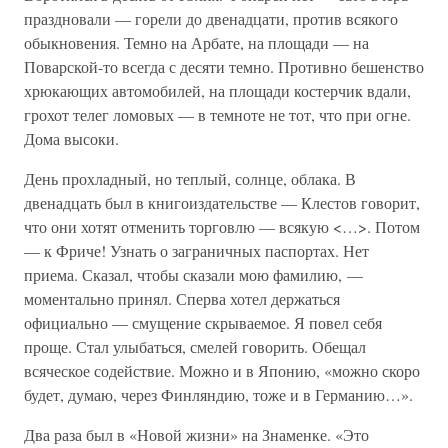
праздновали — горели до двенадцати, против всякого
обыкновения. Темно на Арбате, на площади — на
Поварской-то всегда с десяти темно. Противно бешенство
хрюкающих автомобилей, на площади костерчик вдали,
грохот телег ломовых — в темноте не тот, что при огне.
Дома высоки.
День прохладный, но теплый, солнце, облака. В
двенадцать был в книгоиздательстве — Клестов говорит,
что они хотят отменить торговлю — всякую <…>. Потом
— к Фриче! Узнать о заграничных паспортах. Нет
приема. Сказал, чтобы сказали мою фамилию, —
моментально принял. Сперва хотел держаться
официально — смущение скрываемое. Я повел себя
проще. Стал улыбаться, смелей говорить. Обещал
всяческое содействие. Можно и в Японию, «можно скоро
будет, думаю, через Финляндию, тоже и в Германию…».
Два раза был в «Новой жизни» на Знаменке. «Это