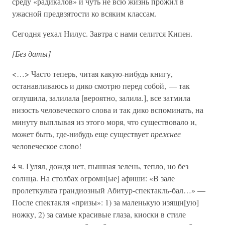
среду «радикалов» и чуть не всю жизнь прожил в
ужасной предвзятости ко всяким классам.
Сегодня уехал Нилус. Завтра с нами селится Кипен.
[Без даты]
<…> Часто теперь, читая какую-нибудь книгу,
останавливаюсь и дико смотрю перед собой, — так
оглушила, залилала [вероятно, залила.], все затмила
низость человеческого слова и так дико вспоминать, на
минуту выплывая из этого моря, что существовало и,
может быть, где-нибудь еще существует
прежнее
человеческое слово!
4 ч. Гулял, дождя нет, пышная зелень, тепло, но без
солнца. На столбах огромн[ые] афиши: «В зале
пролеткульта грандиозный Абитур-спектакль-бал…» —
После спектакля «призы»: 1) за маленькую изящн[ую]
ножку, 2) за самые красивые глаза, киоски в стиле