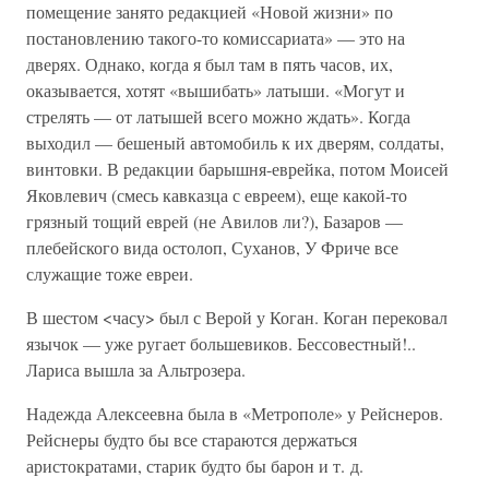
помещение занято редакцией «Новой жизни» по
постановлению такого-то комиссариата» — это на
дверях. Однако, когда я был там в пять часов, их,
оказывается, хотят «вышибать» латыши. «Могут и
стрелять — от латышей всего можно ждать». Когда
выходил — бешеный автомобиль к их дверям, солдаты,
винтовки. В редакции барышня-еврейка, потом Моисей
Яковлевич (смесь кавказца с евреем), еще какой-то
грязный тощий еврей (не Авилов ли?), Базаров —
плебейского вида остолоп, Суханов, У Фриче все
служащие тоже евреи.
В шестом <часу> был с Верой у Коган. Коган перековал
язычок — уже ругает большевиков. Бессовестный!..
Лариса вышла за Альтрозера.
Надежда Алексеевна была в «Метрополе» у Рейснеров.
Рейснеры будто бы все стараются держаться
аристократами, старик будто бы барон и т. д.