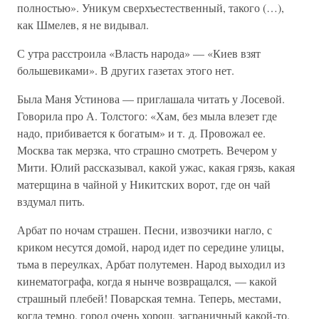
полностью». Уникум сверхъестественный, такого (…),
как Шмелев, я не видывал.
С утра расстроила «Власть народа» — «Киев взят
большевиками». В других газетах этого нет.
Была Маня Устинова — приглашала читать у Лосевой.
Говорила про А. Толстого: «Хам, без мыла влезет где
надо, прибивается к богатым» и т. д. Провожал ее.
Москва так мерзка, что страшно смотреть. Вечером у
Мити. Юлий рассказывал, какой ужас, какая грязь, какая
матерщина в чайной у Никитских ворот, где он чай
вздумал пить.
Арбат по ночам страшен. Песни, извозчики нагло, с
криком несутся домой, народ идет по середине улицы,
тьма в переулках, Арбат полутемен. Народ выходил из
кинематографа, когда я нынче возвращался, — какой
страшный плебей! Поварская темна. Теперь, местами,
когда темно, город очень хорош, заграничный какой-то.