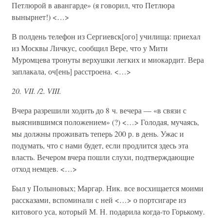
Петлюрой в авангарде» (я говорил, что Петлюра
вынырнет!) <…>
В полдень телефон из Сергиевск[ого] училища: приехал
из Москвы Личкус, сообщил Вере, что у Мити
Муромцева тронуты верхушки легких и миокардит. Вера
заплакала, оч[ень] расстроена. <…>
20. VII. /2. VIII.
Вчера разрешили ходить до 8 ч. вечера — «в связи с
выяснившимся положением» (?) <…> Голодая, мучаясь,
мы должны проживать теперь 200 р. в день. Ужас и
подумать, что с нами будет, если продлится здесь эта
власть. Вечером вчера пошли слухи, подтверждающие
отход немцев. <…>
Был у Полыновых; Маргар. Ник. все восхищается моими
рассказами, вспоминали с ней <…> о портсигаре из
китового уса, который М. Н. подарила когда-то Горькому.