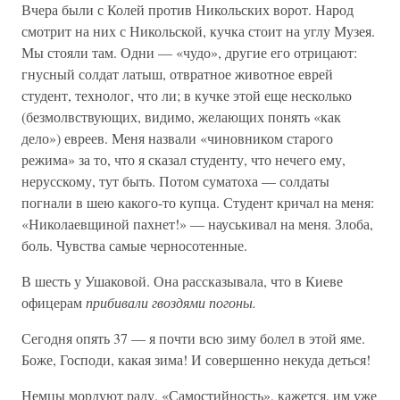
Вчера были с Колей против Никольских ворот. Народ
смотрит на них с Никольской, кучка стоит на углу Музея.
Мы стояли там. Одни — «чудо», другие его отрицают:
гнусный солдат латыш, отвратное животное еврей
студент, технолог, что ли; в кучке этой еще несколько
(безмолвствующих, видимо, желающих понять «как
дело») евреев. Меня назвали «чиновником старого
режима» за то, что я сказал студенту, что нечего ему,
нерусскому, тут быть. Потом суматоха — солдаты
погнали в шею какого-то купца. Студент кричал на меня:
«Николаевщиной пахнет!» — науськивал на меня. Злоба,
боль. Чувства самые черносотенные.
В шесть у Ушаковой. Она рассказывала, что в Киеве
офицерам
прибивали гвоздями погоны.
Сегодня опять 37 — я почти всю зиму болел в этой яме.
Боже, Господи, какая зима! И совершенно некуда деться!
Немцы мордуют раду. «Самостийность», кажется, им уже