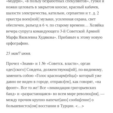
«модерн», «в пользу безработных спекулянтов», губки и
ножки целовать в закрытом киоске, красный кабачек,
шалости электричества, катильон, серпантин и т. д. 2
оркестра воен[ной] музыки, усиленная охрана, свет
обеспечен, разъезд в 6 ч. по старому времени… Хозяйка
вечера супруга командующего 3-й Советской Армией
Марфа Яковлевна Худякова». Прибавьте к этому новую
орфографию.
25 мая/7 июня.
Прочел «Знамя» и 1 № «Советск. власти», орган
одес[ского] Совдепа, долженствующ[ий], по-видимому,
заменить собою «Голос красноарм[ейца]» который уже
давно не виден в городе, отправл[ен], как говорят, «на
фронт». Все то же! Все «ликвидация григорьевских
банд» и «разрастающаяся» во всем мире революц[ия], —
между прочим крупно напечат[ано] сообщ[ение] о
большевистск[ом] восстании в Турции. <…>