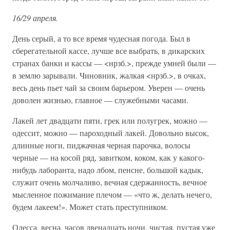
16/29 апреля.
День серый, а то все время чудесная погода. Был в
сберегательной кассе, лучше все выбрать, в дикарских
странах банки и кассы — <нрзб.>, прежде умней были —
в землю зарывали. Чиновник, жалкая <нрзб.>, в очках,
весь день пьет чай за своим барьером. Уверен — очень
доволен жизнью, главное — служебными часами.
Лакей лет двадцати пяти, грек или полугрек, можно —
одессит, можно — пароходный лакей. Довольно высок,
длинные ноги, пиджачная черная парочка, волосы
черные — на косой ряд, завитком, коком, как у какого-
нибудь лаборанта, надо лбом, пенсне, большой кадык,
служит очень молчаливо, вечная сдержанность, вечное
мысленное пожимание плечом — «что ж, делать нечего,
будем лакеем!». Может стать преступником.
Одесса, весна, часов двенадцать ночи, чистая, пустая уже