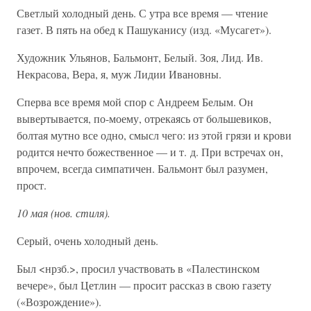
Светлый холодный день. С утра все время — чтение
газет. В пять на обед к Пашуканису (изд. «Мусагет»).
Художник Ульянов, Бальмонт, Белый. Зоя, Лид. Ив.
Некрасова, Вера, я, муж Лидии Ивановны.
Сперва все время мой спор с Андреем Белым. Он
вывертывается, по-моему, отрекаясь от большевиков,
болтая мутно все одно, смысл чего: из этой грязи и крови
родится нечто божественное — и т. д. При встречах он,
впрочем, всегда симпатичен. Бальмонт был разумен,
прост.
10 мая (нов. стиля).
Серый, очень холодный день.
Был <нрзб.>, просил участвовать в «Палестинском
вечере», был Цетлин — просит рассказ в свою газету
(«Возрождение»).