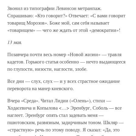
Звонил из типографии Левинсон метранпаж.
Спрашиваю: «Кто говорит?» Отвечает: «С вами говорит
товарищ Морозов». Боже мой, сам себя называет
«товарищем» — чего же ждать от этой «демократии»!
13 мая.
Позавчера почти весь номер «Новой жизни» — травля
кадетов. Горького статья особенно — нечто выдающееся
по глупости, низости, наглости, злобе.
Все дни — слух, слух — и у всех страстное ожидание
переворота на манер киевского.
Вчера «Среда». Читал Лидии («Олень»), стихи —
Ходасевича и Копылова <…> Эренбург, Соболь — все
наглеет. Эренбург опять стал задевать меня —
пшютовским, развязным, задирчивым тоном. Шкляр —
«страстную» речь по этому поводу. Я сказал: «Да, это