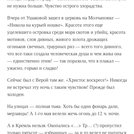
не нужна больше. Чувство острого злорадства.
Вчера от Ушаковой зашел в церковь на Молчановке —
«Никола на курьей ношке». Красота этого еще
уцелевшего островка среди моря скотов и убийц, красота
мотивов, слов дивных, живого золота дрожащих
огоньков свечных, траурных риз — всего того дивного,
что все-таки создала человеческая душа и чем жива она
— единственно этим! — так поразила, что я плакал —
ужасно, горько и сладко!
Сейчас был с Верой там же. «Христос воскресе!» Никогда
не встречал эту ночь с таким чувством! Прежде был
холоден.
На улицах — полная тьма. Хоть бы один фонарь дали,
мерзавцы! А 1-го мая велели жечь огонь до 12 ч. ночи.
А в Кремль нельзя. Окопались <…> Тр… (?) пропустил
только пятьсот — избранных — да и то велел не шататься