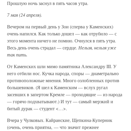
Прошлую ночь заснул в пять часов утра.
7 мая (24 апреля).
Вечером на первый день у Зои (сперва у Каменских)
очень напился. Как только дошел — как отрубило — с
этого момента ничего не помню. Очнулся в пять утра.
Весь день очень страдал — сердце.
Нельзя, нельзя уже
так пить.
От Каменских шли мимо памятника Александру III. У
него отбили нос. Кучка народа, споры — диаметрально
противоположные мнения. Много озлобленных против
большевиков. (Я шел к Каменским — вслух ругал
засевших в запертом Кремле — проходящие — из народа
— горячо подхватывают.) И тут — самый мерзкий и
битый дурак — студент <…>.
Вчера у Чулковых. Кайранские, Щепкина-Куперник
(очень, очень приятна, — что значит прежнее