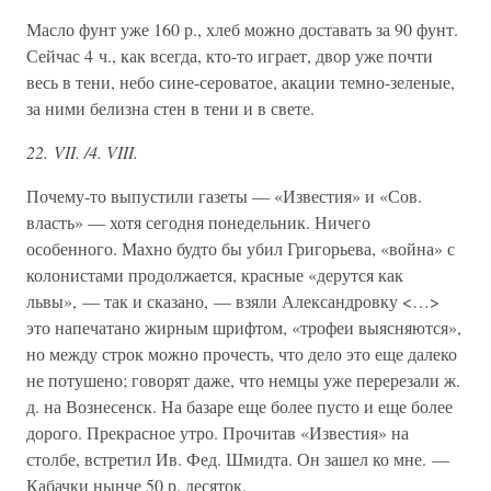
Масло фунт уже 160 р., хлеб можно доставать за 90 фунт.
Сейчас 4 ч., как всегда, кто-то играет, двор уже почти
весь в тени, небо сине-сероватое, акации темно-зеленые,
за ними белизна стен в тени и в свете.
22. VII. /4. VIII.
Почему-то выпустили газеты — «Известия» и «Сов.
власть» — хотя сегодня понедельник. Ничего
особенного. Махно будто бы убил Григорьева, «война» с
колонистами продолжается, красные «дерутся как
львы», — так и сказано, — взяли Александровку <…>
это напечатано жирным шрифтом, «трофеи выясняются»,
но между строк можно прочесть, что дело это еще далеко
не потушено; говорят даже, что немцы уже перерезали ж.
д. на Вознесенск. На базаре еще более пусто и еще более
дорого. Прекрасное утро. Прочитав «Известия» на
столбе, встретил Ив. Фед. Шмидта. Он зашел ко мне. —
Кабачки нынче 50 р. десяток.