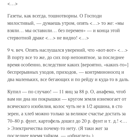
<…>
Газеты, как всегда, тошнотворны. О Господи
милостивый, — думаешь утром, опять <…> то же: «мы
взяли… мы оставили… без перемен» — и конца этой
стервотной драке <…> не видно! <…>
9 ч. веч. Опять наслушался уверений, что «вот-вот» <…>
В порту все то же, до сих пор непонятное, за последнее
время особенно, вследствие каких [вероятно, «каких-то»]
беспрерывных уходов, приходов, — контрминоносец и
два маленьких, все бегающих и по рейду и куда-то в даль.
Купил — по случаю! — 11 яиц за 88 р. О, анафема, чтоб
вам ни дна ни покрышки — кругом земля изнемогает от
всяческого изобилия, колос чуть не в 1/2 аршина, в сто
зерен, а хлеб можно только за великое счастье достать за
70–80 р. фунт, картофель дошел до 20 р. фунт и т. д.! <…
> Электричества почему-то нету. (Я таки жег за
последнее время тайком, — «обнаглел».)