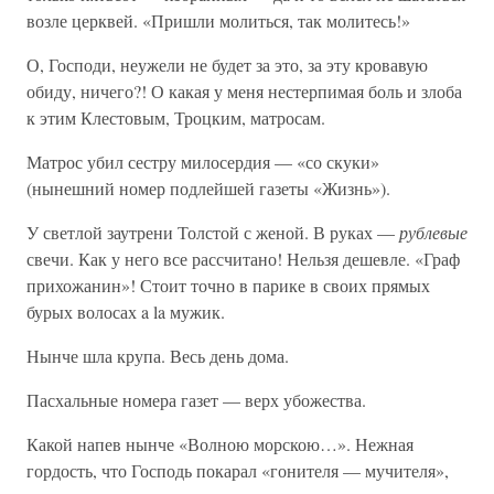
возле церквей. «Пришли молиться, так молитесь!»
О, Господи, неужели не будет за это, за эту кровавую
обиду, ничего?! О какая у меня нестерпимая боль и злоба
к этим Клестовым, Троцким, матросам.
Матрос убил сестру милосердия — «со скуки»
(нынешний номер подлейшей газеты «Жизнь»).
У светлой заутрени Толстой с женой. В руках —
рублевые
свечи. Как у него все рассчитано! Нельзя дешевле. «Граф
прихожанин»! Стоит точно в парике в своих прямых
бурых волосах a la мужик.
Нынче шла крупа. Весь день дома.
Пасхальные номера газет — верх убожества.
Какой напев нынче «Волною морскою…». Нежная
гордость, что Господь покарал «гонителя — мучителя»,