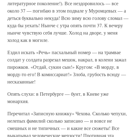
литературное поколение!). Все нездоровилось — все
около 37 — погибаю в этом подвале у Муромцевых — а
деться буквально некуда! Всю зиму всю голову сломал —
куда бы уехать! Нынче с утра опять почти 37. К вечеру
нынче чувствую себя лучше. Холод на дворе, у меня
холод как в могиле.
Ездил искать «Речь» пасхальный номер — на трамвае
солдат у солдата разрезал мешок, накрал, в колени зажал
пирожков. «Отдай, сукин сын!» Кругом: «В морду, в
морду-то его! В комиссариат!» Злоба, грубость всюду —
несказанные!
Опять слухи: в Петербурге — бунт, в Киеве уже
монархия.
Перечитал «Записную книжку» Чехова. Сколько чепухи,
нелепых фамилий сколько записано — и вовсе не
смешных и не типичных — и какие все сюжеты! Все
выкапывал человеческие мерзости! Противная эта