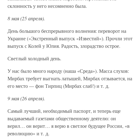
склонность у него несомненно была.
8 мая (25 апреля).
День большого беспрерывного волнения: переворот на
Украине («Экстренный выпуск «Известий»). Прочли этот
выпуск с Колей у Юлия. Радость, злорадство острое.
Светлый холодный день.
У нас было много народу (наша «Среда»). Масса слухов:
Мирбах требует выгнать латышей, Мирбах отзывается, на
его место — фон Тирпиц (Мирбах слаб!) и т. д.
9 мая (26 апреля).
Самый лучший, необходимый паспорт, и теперь еще
выдаваемый газетами общественному деятелю: он
верил… он верит… я верю в светлое будущее России, «в
революцию» и т. д.