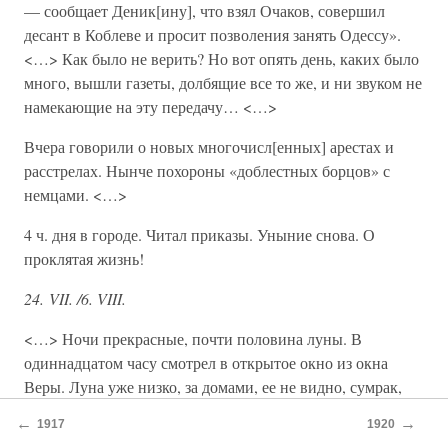
— сообщает Деник[ину], что взял Очаков, совершил
десант в Коблеве и просит позволения занять Одессу».
<…> Как было не верить? Но вот опять день, каких было
много, вышли газеты, долбящие все то же, и ни звуком не
намекающие на эту передачу… <…>
Вчера говорили о новых многочисл[енных] арестах и
расстрелах. Нынче похороны «доблестных борцов» с
немцами. <…>
4 ч. дня в городе. Читал приказы. Уныние снова. О
проклятая жизнь!
24. VII. /6. VIII.
<…> Ночи прекрасные, почти половина луны. В
одиннадцатом часу смотрел в открытое окно из окна
Веры. Луна уже низко, за домами, ее не видно, сумрак,
мертвая тишина, ни единого огня, ни души, только
←
→
1917
1920
собака грызет кость, — откуда она могла взять теперь