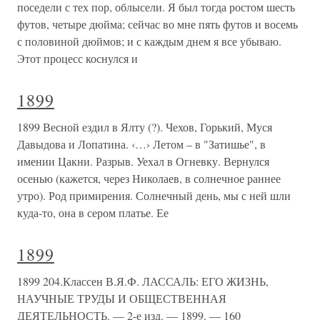
поседели с тех пор, облысели. Я был тогда ростом шесть
футов, четыре дюйма; сейчас во мне пять футов и восемь
с половиной дюймов; и с каждым днем я все убываю.
Этот процесс коснулся и
1899
1899 Весной ездил в Ялту (?). Чехов, Горький, Муся
Давыдова и Лопатина. ‹…› Летом – в "Затишье", в
имении Цакни. Разрыв. Уехал в Огневку. Вернулся
осенью (кажется, через Николаев, в солнечное раннее
утро). Род примирения. Солнечный день, мы с ней шли
куда-то, она в сером платье. Ее
1899
1899 204.Классен В.Я.Ф. ЛАССАЛЬ: ЕГО ЖИЗНЬ,
НАУЧНЫЕ ТРУДЫ И ОБЩЕСТВЕННАЯ
ДЕЯТЕЛЬНОСТЬ. — 2-е изд. — 1899. — 160