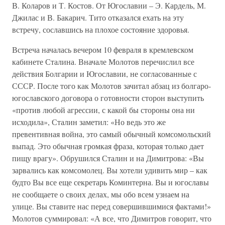
В. Коларов и Т. Костов. От Югославии – Э. Кардель, М.
Джилас и В. Бакарич. Тито отказался ехать на эту
встречу, сославшись на плохое состояние здоровья.
Встреча началась вечером 10 февраля в кремлевском
кабинете Сталина. Вначале Молотов перечислил все
действия Болгарии и Югославии, не согласованные с
СССР. После того как Молотов зачитал абзац из болгаро-
югославского договора о готовности сторон выступить
«против любой агрессии, с какой бы стороны она ни
исходила», Сталин заметил: «Но ведь это же
превентивная война, это самый обычный комсомольский
выпад. Это обычная громкая фраза, которая только дает
пищу врагу». Обрушился Сталин и на Димитрова: «Вы
зарвались как комсомолец. Вы хотели удивить мир – как
будто Вы все еще секретарь Коминтерна. Вы и югославы
не сообщаете о своих делах, мы обо всем узнаем на
улице. Вы ставите нас перед совершившимися фактами!»
Молотов суммировал: «А все, что Димитров говорит, что