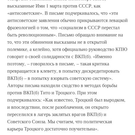
высказанные Ими 1 марта против СССР, как
«антисоветские». В письме подчеркивалось, что «эти
антисоветские заявления обычно прикрываются левацкой
фразеологией о том, что «социализм в СССР перестал
быть революционным». Письмо обращало внимание на
то, что эти обвинения высказаны не в открытой
полемике, а келейно, хотя официально руководство КПЮ
говорит о своей солидарности с ВКП(б). «Именно
поэтому, – говорилось в письме, – такая критика
превращается в клевету, в попытку дискредитировать
ВКП(б) – в попытку взорвать советскую систему».
Авторы письма находили сходство в методах борьбы
против ВКП(б) Тито и Троцкого. При этом
подчеркивалось: «Как известно, Троцкий был выродком,
и впоследствии, после разоблачения, он открыто
переселился в лагерь заклятых врагов ВКП(б) и
Советского Союза. Мы считаем, что политическая
карьера Троцкого достаточно поучительна».