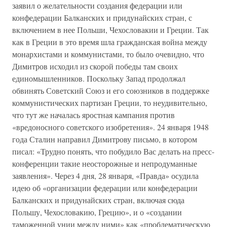
заявил о желательности создания федерации или
конфедерации Балканских и придунайских стран, с
включением в нее Польши, Чехословакии и Греции. Так
как в Греции в это время шла гражданская война между
монархистами и коммунистами, то было очевидно, что
Димитров исходил из скорой победы там своих
единомышленников. Поскольку Запад продолжал
обвинять Советский Союз и его союзников в поддержке
коммунистических партизан Греции, то неудивительно,
что тут же началась яростная кампания против
«вредоносного советского изобретения». 24 января 1948
года Сталин направил Димитрову письмо, в котором
писал: «Трудно понять, что побудило Вас делать на пресс-
конференции такие неосторожные и непродуманные
заявления». Через 4 дня, 28 января, «Правда» осудила
идею об «организации федерации или конфедерации
Балканских и придунайских стран, включая сюда
Польшу, Чехословакию, Грецию», и о «создании
таможенной унии между ними» как «проблематическую