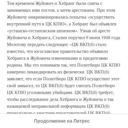
Тем временем Жуйович и Хебранг были сняты с
занимаемых ими постов, а затем арестованы. При этом
Жуйовичу инкриминировалась попытка «осуществить
внутренний путч в ЦК КПЮ», а Хебранг был объявлен
«усташско-гестаповским шпионом». Узнав об аресте
Жуйовича и Хебранга, Сталин поручил 9 июня 1948 года
Молотову передать следующее: «ЦК ВКП(б) стало
известно, что югославское правительство объявило
Хебранга и Жуйовича изменниками и предателями
родины. Мы это понимаем так, что Политбюро ЦК КПЮ
намерено ликвидировать их физически. ЦК ВКП(б)
заявляет, что если Политбюро ЦК КПЮ осуществит этот
свой замысел, то ЦК ВКП(б) будет считать Политбюро
ЦК КПЮ уголовными убийцами. ЦК ВКП(б) требует,
чтобы расследование дела Хебранга и Жуйовича о так
называемой неправильной информации ЦК ВКП(б)
происходило с участием представителей ЦК ВКП(б).
Ждем немедленного ответа». В своем ответе ЦК КПЮ
Продолжение на Литрес
отвергал обвинения и отрицал намерение уничтожить