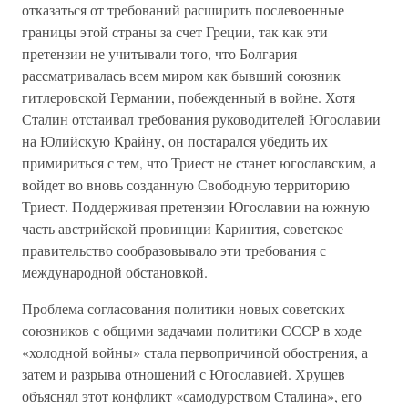
отказаться от требований расширить послевоенные
границы этой страны за счет Греции, так как эти
претензии не учитывали того, что Болгария
рассматривалась всем миром как бывший союзник
гитлеровской Германии, побежденный в войне. Хотя
Сталин отстаивал требования руководителей Югославии
на Юлийскую Крайну, он постарался убедить их
примириться с тем, что Триест не станет югославским, а
войдет во вновь созданную Свободную территорию
Триест. Поддерживая претензии Югославии на южную
часть австрийской провинции Каринтия, советское
правительство сообразовывало эти требования с
международной обстановкой.
Проблема согласования политики новых советских
союзников с общими задачами политики СССР в ходе
«холодной войны» стала первопричиной обострения, а
затем и разрыва отношений с Югославией. Хрущев
объяснял этот конфликт «самодурством Сталина», его