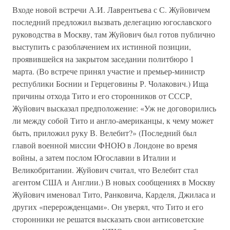
Входе новой встречи А.И. Лаврентьева с С. Жуйовичем
последний предложил вызвать делегацию югославского
руководства в Москву, там Жуйович был готов публично
выступить с разоблачением их истинной позиции,
проявившейся на закрытом заседании политбюро 1
марта. (Во встрече принял участие и премьер-министр
республики Боснии и Герцеговины Р. Чолакович.) Ища
причины отхода Тито и его сторонников от СССР,
Жуйович высказал предположение: «Уж не договорились
ли между собой Тито и англо-американцы, к чему может
быть, приложил руку В. Велебит?» (Последний был
главой военной миссии ФНОЮ в Лондоне во время
войны, а затем послом Югославии в Италии и
Великобритании. Жуйович считал, что Велебит стал
агентом США и Англии.) В новых сообщениях в Москву
Жуйович именовал Тито, Ранковича, Карделя, Джиласа и
других «перерожденцами». Он уверял, что Тито и его
сторонники не решатся высказать свои антисоветские