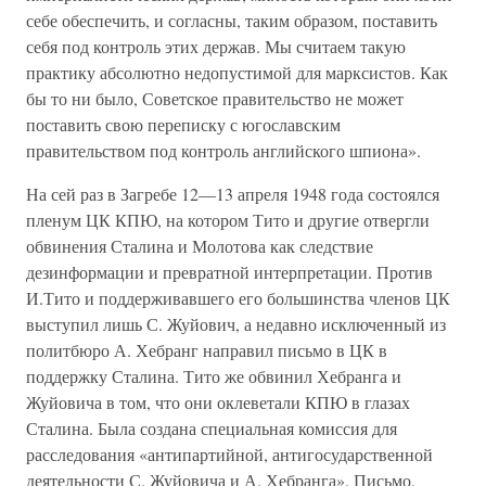
себе обеспечить, и согласны, таким образом, поставить
себя под контроль этих держав. Мы считаем такую
практику абсолютно недопустимой для марксистов. Как
бы то ни было, Советское правительство не может
поставить свою переписку с югославским
правительством под контроль английского шпиона».
На сей раз в Загребе 12—13 апреля 1948 года состоялся
пленум ЦК КПЮ, на котором Тито и другие отвергли
обвинения Сталина и Молотова как следствие
дезинформации и превратной интерпретации. Против
И.Тито и поддерживавшего его большинства членов ЦК
выступил лишь С. Жуйович, а недавно исключенный из
политбюро А. Хебранг направил письмо в ЦК в
поддержку Сталина. Тито же обвинил Хебранга и
Жуйовича в том, что они оклеветали КПЮ в глазах
Сталина. Была создана специальная комиссия для
расследования «антипартийной, антигосударственной
деятельности С. Жуйовича и А. Хебранга». Письмо,