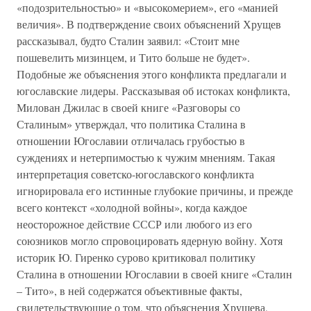
«подозрительностью» и «высокомерием», его «манией
величия». В подтверждение своих объяснений Хрущев
рассказывал, будто Сталин заявил: «Стоит мне
пошевелить мизинцем, и Тито больше не будет».
Подобные же объяснения этого конфликта предлагали и
югославские лидеры. Рассказывая об истоках конфликта,
Милован Джилас в своей книге «Разговоры со
Сталиным» утверждал, что политика Сталина в
отношении Югославии отличалась грубостью в
суждениях и нетерпимостью к чужим мнениям. Такая
интерпретация советско-югославского конфликта
игнорировала его истинные глубокие причины, и прежде
всего контекст «холодной войны», когда каждое
неосторожное действие СССР или любого из его
союзников могло спровоцировать ядерную войну. Хотя
историк Ю. Гиренко сурово критиковал политику
Сталина в отношении Югославии в своей книге «Сталин
– Тито», в ней содержатся объективные факты,
свидетельствующие о том, что объяснения Хрущева,