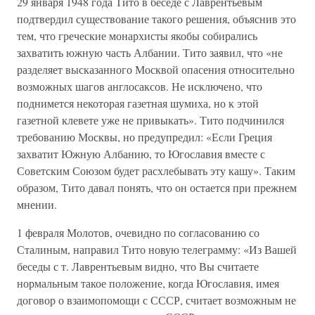
29 января 1948 года Тито в беседе с Лаврентьевым
подтвердил существование такого решения, объяснив это
тем, что греческие монархисты якобы собирались
захватить южную часть Албании. Тито заявил, что «не
разделяет высказанного Москвой опасения относительно
возможных шагов англосаксов. Не исключено, что
поднимется некоторая газетная шумиха, но к этой
газетной клевете уже не привыкать». Тито подчинился
требованию Москвы, но предупредил: «Если Греция
захватит Южную Албанию, то Югославия вместе с
Советским Союзом будет расхлебывать эту кашу». Таким
образом, Тито давал понять, что он остается при прежнем
мнении.
1 февраля Молотов, очевидно по согласованию со
Сталиным, направил Тито новую телеграмму: «Из Вашей
беседы с т. Лаврентьевым видно, что Вы считаете
нормальным такое положение, когда Югославия, имея
договор о взаимопомощи с СССР, считает возможным не