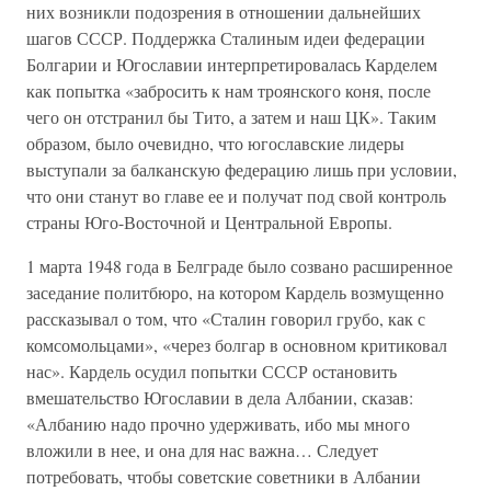
них возникли подозрения в отношении дальнейших
шагов СССР. Поддержка Сталиным идеи федерации
Болгарии и Югославии интерпретировалась Карделем
как попытка «забросить к нам троянского коня, после
чего он отстранил бы Тито, а затем и наш ЦК». Таким
образом, было очевидно, что югославские лидеры
выступали за балканскую федерацию лишь при условии,
что они станут во главе ее и получат под свой контроль
страны Юго-Восточной и Центральной Европы.
1 марта 1948 года в Белграде было созвано расширенное
заседание политбюро, на котором Кардель возмущенно
рассказывал о том, что «Сталин говорил грубо, как с
комсомольцами», «через болгар в основном критиковал
нас». Кардель осудил попытки СССР остановить
вмешательство Югославии в дела Албании, сказав:
«Албанию надо прочно удерживать, ибо мы много
вложили в нее, и она для нас важна… Следует
потребовать, чтобы советские советники в Албании