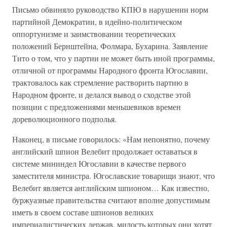
Письмо обвиняло руководство КПЮ в нарушении норм
партийной Демократии, в идейно-политическом
оппортунизме и заимствовании теоретических
положений Бернштейна, Фолмара, Бухарина. Заявление
Тито о том, что у партии не может быть иной программы,
отличной от программы Народного фронта Югославии,
трактовалось как стремление растворить партию в
Народном фронте, и делался вывод о сходстве этой
позиции с предложениями меньшевиков времен
дореволюционного подполья.
Наконец, в письме говорилось: «Нам непонятно, почему
английский шпион Велебит продолжает оставаться в
системе мининдел Югославии в качестве первого
заместителя министра. Югославские товарищи знают, что
Велебит является английским шпионом… Как известно,
буржуазные правительства считают вполне допустимым
иметь в своем составе шпионов великих
империалистических держав, милость которых они хотят