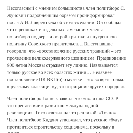
Несогласный с мнением большинства член политбюро С.
Жуйович подробнейшим образом проинформировал
посла А.И. Лаврентьева об этом заседании. Он сообщал,
что в репликах и отдельных замечаниях члены
политбюро подвергли острой критике и внутреннюю
политику Советского правительства. Выступавшие
говорили, что «восстановление русских традиций – это
проявление великодержавного шовинизма. Празднование
800-летия Москвы отражает эту линию. Навязывается
только русское во всех областях жизни… Недавнее
постановление ЦК ВКП(б) о музыке – это возврат только
к русскому классицизму, это отрицание других народов».
Член политбюро Гошняк заявил, что «политика СССР –
это препятствие к развитию международной
революции». Тито ответил на это репликой: «Точно»
Член политбюро Кидрич утверждал, что русские «будут
противиться строительству социализма, поскольку в