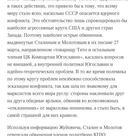
в таких действиях, это привело бы к тому, что всему
миру стало ясно, насколько СССР опасается ядерного
конфликта. Это обстоятельство лишь спровоцировало бы
наиболее агрессивные круги США и других стран
Запада. Поэтому наиболее острые обвинения,
выдвинутые Сталиным и Молотовым в их письме 27
марта, направленном «товарищу Тито и остальным
членам ЦК Компартии Югославии», касались вопросов
не внешней, а внутренней политики Югославии и
идейно-теоретических проблем. В то же время полемика
по этому кругу проблем неизбежно способствовала
эскалации конфликта, так как шла по знакомому для
марксистов всего мира руслу: стороны наклеивали друг
на друга обидные ярлыки, обвиняя во всевозможных
«отклонениях» от марксизма-ленинизма, а стало быть, в
самой страшной для них крамоле.
Используя информацию Жуйовича, Сталин и Молотов
отвергали обвинения членов политбюро КПЮ,