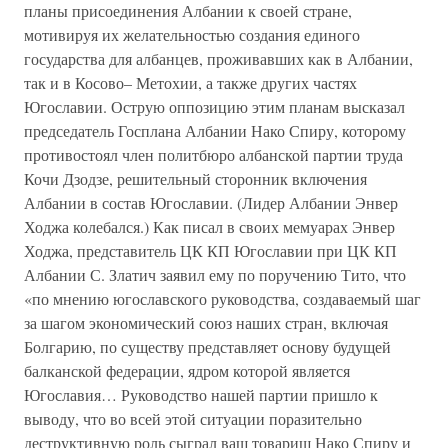
планы присоединения Албании к своей стране,
мотивируя их желательностью создания единого
государства для албанцев, проживавших как в Албании,
так и в Косово– Метохии, а также других частях
Югославии. Острую оппозицию этим планам высказал
председатель Госплана Албании Нако Спиру, которому
противостоял член политбюро албанской партии труда
Кочи Дзодзе, решительный сторонник включения
Албании в состав Югославии. (Лидер Албании Энвер
Ходжа колебался.) Как писал в своих мемуарах Энвер
Ходжа, представитель ЦК КП Югославии при ЦК КП
Албании С. Златич заявил ему по поручению Тито, что
«по мнению югославского руководства, создаваемый шаг
за шагом экономический союз наших стран, включая
Болгарию, по существу представляет основу будущей
балканской федерации, ядром которой является
Югославия… Руководство нашей партии пришло к
выводу, что во всей этой ситуации поразительно
деструктивную роль сыграл ваш товарищ Нако Спиру и