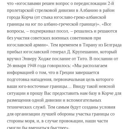
что «югославами решен вопрос о передислокации 2-й
пролетарской стрелковой дивизии в Албанию в район
города Корча (от стыка югославо-греко-албанской
границы на юг по албано-греческой границе)». «Все
вопросы, – подчеркивал посол, – решались и решаются
без участия советских военных советников при
югославской армии». Тем временем в Тирану из Белграда
прибыл югославский генерал Д. Крупешанин, который
вручил Энверу Ходже послание от Тито. В послании от
26 января 1948 года говорилось: «Мы располагаем
информацией о том, что в Греции завершается
подготовка нападения, первоначальная цель которого
ваши юго-восточные границы… Ввиду такой неясной
ситуации я прошу Вас предоставить нам базу в Корче для
размещения одной дивизии и вспомогательных
технических служб. Тем самым будут созданы условия
для организации лучшей обороны участка границы со
стороны моря, и, в случае провокации, наши части
смогли бы вмешаться быстрее».