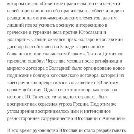
котором писал: «Советское правительство считает, что
своей торопливостью оба правительства облегчили дело
реакционных англо-американских элементов, дав им
лишний повод усилить военную интервенцию в
греческие и турецкие дела против Югославии и
Болгарии». Сталин оказался прав: болгаро-югославский
договор был объявлен на Западе «агрессивным
балканским, или славянским блоком». Тито и Димитров
признали ошибку. Через два месяца после ратификации
мирного договора с Болгарией было организовано новое
подписание болгаро-югославского договора, который из
«бессрочного» превратился в соглашение с 20-летним
сроком действия. Однако и этот договор, как отмечал
историк Ю. Гиренко, «в западных странах…был
воспринят как серьезная угроза Греции. Под этим же
углом зрения воспринималось ими и интенсивное
разностороннее сотрудничество Югославии с Албанией».
В это время руководство Югославии стало разрабатывать