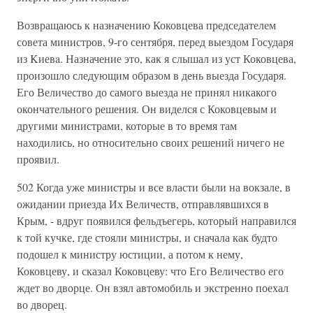
Возвращаюсь к назначению Коковцева председателем
совета министров, 9-го сентября, перед выездом Государя
из Kиевa. Назначение это, как я слышал из уст Коковцева,
произошло следующим образом в день выезда Государя.
Его Величество до самого выезда не принял никакого
окончательного решения. Он виделся с Коковцевым и
другими министрами, которые в то время там
находились, но относительно своих решений ничего не
проявил.
502 Когда уже министры и все власти были на вокзале, в
ожидании приезда Их Величеств, отправлявшихся в
Крым, - вдруг появился фельдъегерь, который направился
к той кучке, где стояли министры, и сначала как будто
подошел к министру юстиции, а потом к нему,
Коковцеву, и сказал Коковцеву: что Его Величество его
ждет во дворце. Он взял автомобиль и экстренно поехал
во дворец.