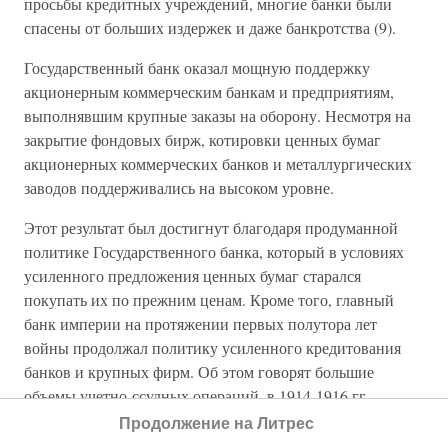
просьбы кредитных учреждений, многие банки были
спасены от больших издержек и даже банкротства (9).
Государственный банк оказал мощную поддержку
акционерным коммерческим банкам и предприятиям,
выполнявшим крупные заказы на оборону. Несмотря на
закрытие фондовых бирж, котировки ценных бумаг
акционерных коммерческих банков и металлургических
заводов поддерживались на высоком уровне.
Этот результат был достигнут благодаря продуманной
политике Государственного банка, который в условиях
усиленного предложения ценных бумаг старался
покупать их по прежним ценам. Кроме того, главный
банк империи на протяжении первых полутора лет
войны продолжал политику усиленного кредитования
банков и крупных фирм. Об этом говорят большие
объемы учетно-ссудных операций, в 1914-1916 гг.
державшиеся на уровне 5153,2-6261,7 млн. руб. - в 1,5-3
Продолжение на Литрес
раза больше, чем в предвоенные годы. ; ldn-knigi)