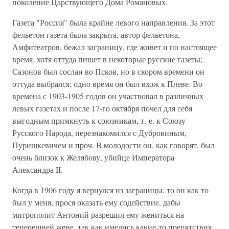
поколение Царствующего Дома Романовых.
Газета "Россия" была крайне левого направления. За этот
фельетон газета была закрыта, автор фельетона,
Амфитеатров, бежал заграницу, где живет и по настоящее
время, хотя оттуда пишет в некоторые русские газеты;
Сазонов был сослан во Псков, но в скором времени он
оттуда выбрался; одно время он был вхож к Плеве. Во
времена с 1903-1905 годов он участвовал в различных
левых газетах и после 17-го октября почел для себя
выгодным примкнуть к союзникам, т. е. к Союзу
Русского Народа, перезнакомился с Дубровиным,
Пуришкевичем и проч. В молодости он, как говорят, был
очень близок к Желябову, убийце Императора
Александра II.
Когда в 1906 году я вернулся из заграницы, то он как то
был у меня, прося оказать ему содействие, дабы
митрополит Антоний разрешил ему жениться на
теперешней жене, так как имелись какие-то препятствия