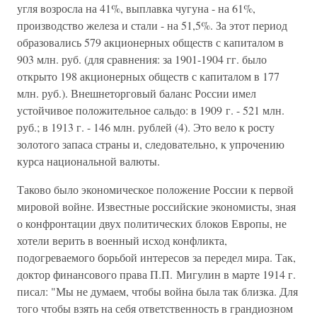
угля возросла на 41%, выплавка чугуна - на 61%,
производство железа и стали - на 51,5%. За этот период
образовались 579 акционерных обществ с капиталом в
903 млн. руб. (для сравнения: за 1901-1904 гг. было
открыто 198 акционерных обществ с капиталом в 177
млн. руб.). Внешнеторговый баланс России имел
устойчивое положительное сальдо: в 1909 г. - 521 млн.
руб.; в 1913 г. - 146 млн. рублей (4). Это вело к росту
золотого запаса страны и, следовательно, к упрочению
курса национальной валюты.
Таково было экономическое положение России к первой
мировой войне. Известные российские экономисты, зная
о конфронтации двух политических блоков Европы, не
хотели верить в военный исход конфликта,
подогреваемого борьбой интересов за передел мира. Так,
доктор финансового права П.П. Мигулин в марте 1914 г.
писал: "Мы не думаем, чтобы война была так близка. Для
того чтобы взять на себя ответственность в грандиозном