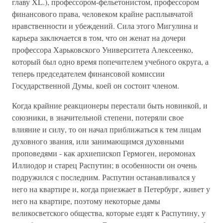
главу XL.), профессором-фельетонистом, профессором
финансового права, человеком крайне расплывчатой
нравственности и убеждений. Сила этого Мигулина и
карьера заключается в том, что он женат на дочери
профессора Харьковского Университета Алексеенко,
который был одно время попечителем учебного округа, а
теперь председателем финансовой комиссии
Государственной Думы, коей он состоит членом.
Когда крайние реакционеры перестали быть новинкой, и
союзники, в значительной степени, потеряли свое
влияние и силу, то он начал приближаться к тем лицам
духовного звания, или занимающимся духовными
проповедями - как архиепископ Гермоген, иеромонах
Иллиодор и старец Распутин; в особенности он очень
подружился с последним. Распутин останавливался у
него на квартире и, когда приезжает в Петербург, живет у
него на квартире, поэтому некоторые дамы
великосветского общества, которые ездят к Распутину, у