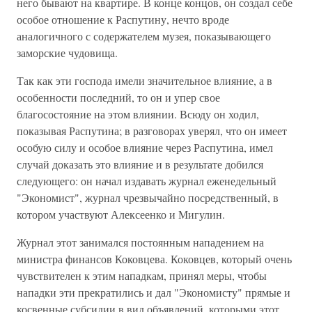
него бывают на квартире. В конце концов, он создал себе
особое отношение к Распутину, нечто вроде
аналогичного с содержателем музея, показывающего
заморские чудовища.
Так как эти господа имели значительное влияние, а в
особенности последний, то он и упер свое
благосостояние на этом влиянии. Всюду он ходил,
показывая Распутина; в разговорах уверял, что он имеет
особую силу и особое влияние через Распутина, имел
случай доказать это влияние и в результате добился
следующего: он начал издавать журнал еженедельный
"Экономист", журнал чрезвычайно посредственный, в
котором участвуют Алексеенко и Мигулин.
Журнал этот занимался постоянным нападением на
министра финансов Коковцева. Коковцев, который очень
чувствителен к этим нападкам, принял меры, чтобы
нападки эти прекратились и дал "Экономисту" прямые и
косвенные субсидии в вид объявлений, которыми этот