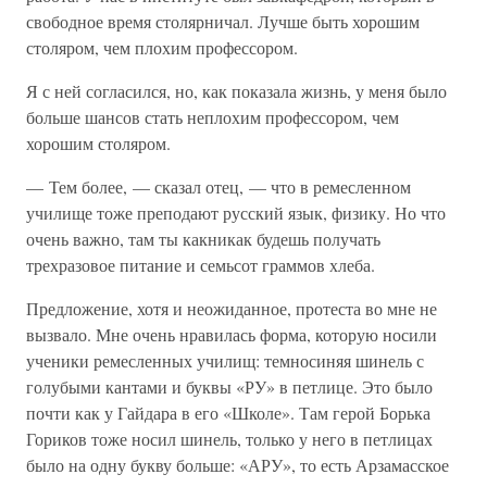
свободное время столярничал. Лучше быть хорошим
столяром, чем плохим профессором.
Я с ней согласился, но, как показала жизнь, у меня было
больше шансов стать неплохим профессором, чем
хорошим столяром.
— Тем более, — сказал отец, — что в ремесленном
училище тоже преподают русский язык, физику. Но что
очень важно, там ты какникак будешь получать
трехразовое питание и семьсот граммов хлеба.
Предложение, хотя и неожиданное, протеста во мне не
вызвало. Мне очень нравилась форма, которую носили
ученики ремесленных училищ: темносиняя шинель с
голубыми кантами и буквы «РУ» в петлице. Это было
почти как у Гайдара в его «Школе». Там герой Борька
Гориков тоже носил шинель, только у него в петлицах
было на одну букву больше: «АРУ», то есть Арзамасское