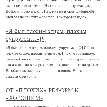
пыльное видно стекло. Но стол мой – незримая рампа —
Добро я играю и зло… Нет, мне не нужны дифирамбы —
Мой зал не свистит – повезло. Так короток вздох
«Я был плохим отцом, плохим
супругом…»[9]
«Я был плохим отцом, плохим супругом…»[9] Я был
плохим отцом, плохим супругом, Плохим товарищем,
плохим бойцом. Обманывал испытанного друга, Лгал за
глаза и льстил в лицо. И девушек доверчивых напрасной
Влюбленностью я мучил вновь и вновь. Но вместо
страсти сильной и
ОТ «ПЛОХИХ» РЕФОРМ К
«ХОРОШИМ»
ОТ «ПЛОХИХ» РЕФОРМ К «ХОРОШИМ» Гайдар