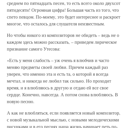
среднем по пятнадцать песен, то есть всего около двухсот
пятидесяти! Огромная цифра! Большая часть из того, что
спето певцом. По-моему, это будет интереснее и раскроет
многое, что осталось для слушателя неизвестным.
Но чтобы никого из композиторов не обидеть – ведь не о
каждом здесь можно рассказать, – приведем лирическое
признание самого Утесова:
«Есть у меня слабость – уж очень я влюбчив и часто
меняю предметы своей любви. Причем каждый раз
уверен, что именно эта и есть та, о которой я всегда
мечтал, и никогда не любил так сильно. Но проходит
время, и я влюбляюсь в другую и отдаю ей все свое
сердце. Конечно, навсегда. А потом снова влюбляюсь. В
новую песню.
А как не влюбляться, если появляется новый композитор,
с новой музыкальной мыслью, с новыми мелодическими
рисунками и в его песнях наша жизнь начинает петь по-