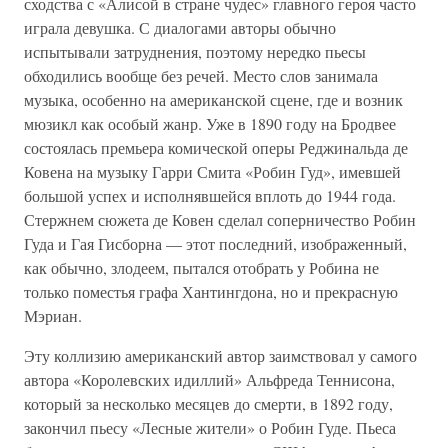
сходства с «Алисой в стране чудес» главного героя часто
играла девушка. С диалогами авторы обычно
испытывали затруднения, поэтому нередко пьесы
обходились вообще без речей. Место слов занимала
музыка, особенно на американской сцене, где и возник
мюзикл как особый жанр. Уже в 1890 году на Бродвее
состоялась премьера комической оперы Реджинальда де
Ковена на музыку Гарри Смита «Робин Гуд», имевшей
большой успех и исполнявшейся вплоть до 1944 года.
Стержнем сюжета де Ковен сделал соперничество Робин
Гуда и Гая Гисборна — этот последний, изображенный,
как обычно, злодеем, пытался отобрать у Робина не
только поместья графа Хантингдона, но и прекрасную
Мэриан.
Эту коллизию американский автор заимствовал у самого
автора «Королевских идиллий» Альфреда Теннисона,
который за несколько месяцев до смерти, в 1892 году,
закончил пьесу «Лесные жители» о Робин Гуде. Пьеса