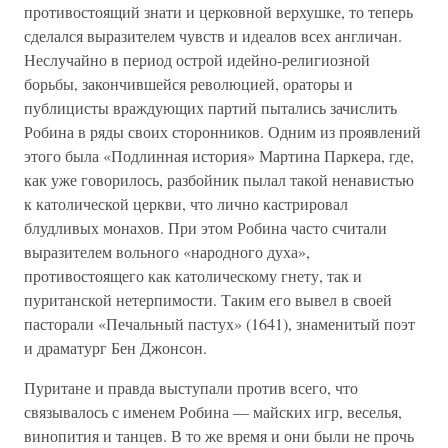
противостоящий знати и церковной верхушке, то теперь
сделался выразителем чувств и идеалов всех англичан.
Неслучайно в период острой идейно-религиозной
борьбы, закончившейся революцией, ораторы и
публицисты враждующих партий пытались зачислить
Робина в ряды своих сторонников. Одним из проявлений
этого была «Подлинная история» Мартина Паркера, где,
как уже говорилось, разбойник пылал такой ненавистью
к католической церкви, что лично кастрировал
блудливых монахов. При этом Робина часто считали
выразителем вольного «народного духа»,
противостоящего как католическому гнету, так и
пуританской нетерпимости. Таким его вывел в своей
пасторали «Печальный пастух» (1641), знаменитый поэт
и драматург Бен Джонсон.
Пуритане и правда выступали против всего, что
связывалось с именем Робина — майских игр, веселья,
винопития и танцев. В то же время и они были не прочь