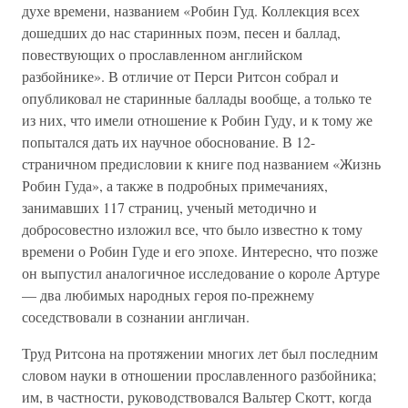
духе времени, названием «Робин Гуд. Коллекция всех
дошедших до нас старинных поэм, песен и баллад,
повествующих о прославленном английском
разбойнике». В отличие от Перси Ритсон собрал и
опубликовал не старинные баллады вообще, а только те
из них, что имели отношение к Робин Гуду, и к тому же
попытался дать их научное обоснование. В 12-
страничном предисловии к книге под названием «Жизнь
Робин Гуда», а также в подробных примечаниях,
занимавших 117 страниц, ученый методично и
добросовестно изложил все, что было известно к тому
времени о Робин Гуде и его эпохе. Интересно, что позже
он выпустил аналогичное исследование о короле Артуре
— два любимых народных героя по-прежнему
соседствовали в сознании англичан.
Труд Ритсона на протяжении многих лет был последним
словом науки в отношении прославленного разбойника;
им, в частности, руководствовался Вальтер Скотт, когда