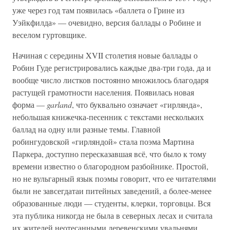
уже через год там появилась «баллета о Грине из
Уэйкфилда» — очевидно, версия баллады о Робине и
веселом гуртовщике.
Начиная с середины XVII столетия новые баллады о
Робин Гуде регистрировались каждые два-три года, да и
вообще число листков постоянно множилось благодаря
растущей грамотности населения. Появилась новая
форма —
garland
, что буквально означает «гирлянда»,
небольшая книжечка-песенник с текстами нескольких
баллад на одну или разные темы. Главной
робингудовской «гирляндой» стала поэма Мартина
Паркера, доступно пересказавшая всё, что было к тому
времени известно о благородном разбойнике. Простой,
но не вульгарный язык поэмы говорит, что ее читателями
были не завсегдатаи питейных заведений, а более-менее
образованные люди — студенты, клерки, торговцы. Вся
эта публика никогда не была в северных лесах и считала
их жителей неотесанными деревенскими увальнями.