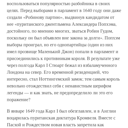
воспользоваться популярностью разбойника в своих
целях. Перед выборами в парламент в 1640 году они даже
создали «Робинову партию», выдвинув кандидатом от
нее «пуританского джентльмена Александера Попхэма,
достойного, по мнению многих, зваться Робин Гудом,
поскольку он был объявлен вне закона за долги». Попхэм
выборы проиграл, но его однопартийцы (один из них
имел прозвище Маленький Джон) попали в парламент и
присоединились к противникам короля. В результате уже
через полгода Карл I Стюарт бежал из взбаламученного
Лондона на север. Его временной резиденцией, что
интересно, стал Ноттингемский замок; тем самым король
невольно отождествил себя с ненавистным шерифом
легенды — и как знать, не предопределило ли это его
поражение?
В январе 1649 года Карл I был обезглавлен, и в Англии
воцарилась пуританская диктатура Кромвеля. Вместе с
Пасхой и Рождеством новая власть запретила как