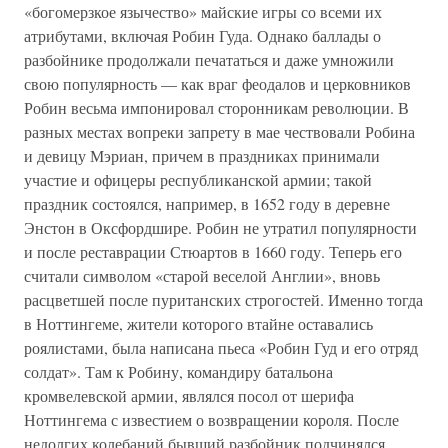
«богомерзкое язычество» майские игры со всеми их
атрибутами, включая Робин Гуда. Однако баллады о
разбойнике продолжали печататься и даже умножили
свою популярность — как враг феодалов и церковников
Робин весьма импонировал сторонникам революции. В
разных местах вопреки запрету в мае чествовали Робина
и девицу Мэриан, причем в праздниках принимали
участие и офицеры республиканской армии; такой
праздник состоялся, например, в 1652 году в деревне
Энстон в Оксфордшире. Робин не утратил популярности
и после реставрации Стюартов в 1660 году. Теперь его
считали символом «старой веселой Англии», вновь
расцветшей после пуританских строгостей. Именно тогда
в Ноттингеме, жители которого втайне оставались
роялистами, была написана пьеса «Робин Гуд и его отряд
солдат». Там к Робину, командиру батальона
кромвелевской армии, являлся посол от шерифа
Ноттингема с известием о возвращении короля. После
недолгих колебаний бывший разбойник подчинялся