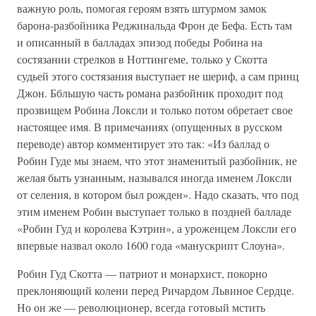
важную роль, помогая героям взять штурмом замок
барона-разбойника Реджинальда Фрон де Бефа. Есть там
и описанный в балладах эпизод победы Робина на
состязании стрелков в Ноттингеме, только у Скотта
судьей этого состязания выступает не шериф, а сам принц
Джон. Ббльшую часть романа разбойник проходит под
прозвищем Робина Локсли и только потом обретает свое
настоящее имя. В примечаниях (опущенных в русском
переводе) автор комментирует это так: «Из баллад о
Робин Гуде мы знаем, что этот знаменитый разбойник, не
желая быть узнанным, назывался иногда именем Локсли
от селения, в котором был рожден». Надо сказать, что под
этим именем Робин выступает только в поздней балладе
«Робин Гуд и королева Кэтрин», а уроженцем Локсли его
впервые назвал около 1600 года «манускрипт Слоуна».
Робин Гуд Скотта — патриот и монархист, покорно
преклоняющий колени перед Ричардом Львиное Сердце.
Но он же — революционер, всегда готовый мстить