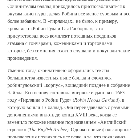
Сочинителям баллад приходилось приспосабливаться к
вкусам клиентуры, делая Робина все менее суровым и все
более забавным. В «гирляндах» не было, к примеру,
кровавого «Робин Гуда и Гая Гисборна», зато
присутствовал весь комплект потешных поединков
атамана с гончарами, кожевниками и торговцами,
которые, без сомнения, охотно слушали и покупали такие
произведения.
Именно тогда окончательно оформились тексты
большинства известных ныне баллад и сложился
робингудовский «корпус», вошедший позднее в собрание
Чайлда. Его основу составила впервые изданная в 1663
году «Гирлянда о Робин Гуде» (
Robin Hoods Garland
), в
которую вошли 17 баллад. Она переиздавалась с разными
дополнениями вплоть до конца XVIII века, когда ее
заменило похожее издание под названием «Английский
стрелок» (
The English Archer).
Однако новые фольклорные
произведения появлялись все реже, а те, что появлялись,