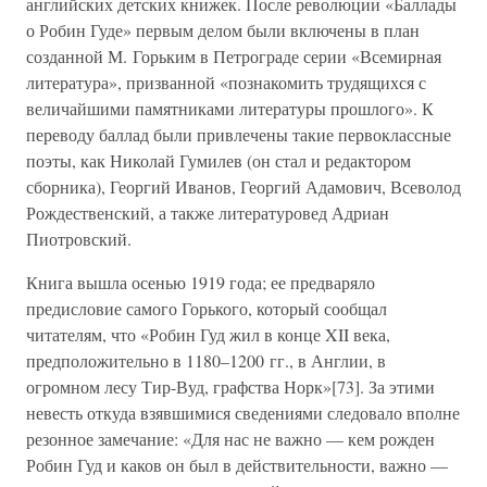
английских детских книжек. После революции «Баллады
о Робин Гуде» первым делом были включены в план
созданной М. Горьким в Петрограде серии «Всемирная
литература», призванной «познакомить трудящихся с
величайшими памятниками литературы прошлого». К
переводу баллад были привлечены такие первоклассные
поэты, как Николай Гумилев (он стал и редактором
сборника), Георгий Иванов, Георгий Адамович, Всеволод
Рождественский, а также литературовед Адриан
Пиотровский.
Книга вышла осенью 1919 года; ее предваряло
предисловие самого Горького, который сообщал
читателям, что «Робин Гуд жил в конце XII века,
предположительно в 1180–1200 гг., в Англии, в
огромном лесу Тир-Вуд, графства Норк»[73]. За этими
невесть откуда взявшимися сведениями следовало вполне
резонное замечание: «Для нас не важно — кем рожден
Робин Гуд и каков он был в действительности, важно —