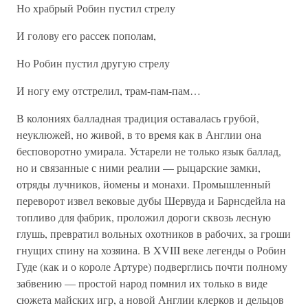
Но храбрый Робин пустил стрелу
И голову его рассек пополам,
Но Робин пустил другую стрелу
И ногу ему отстрелил, трам-пам-пам…
В колониях балладная традиция оставалась грубой,
неуклюжей, но живой, в то время как в Англии она
бесповоротно умирала. Устарели не только язык баллад,
но и связанные с ними реалии — рыцарские замки,
отряды лучников, йомены и монахи. Промышленный
переворот извел вековые дубы Шервуда и Барнсдейла на
топливо для фабрик, проложил дороги сквозь лесную
глушь, превратил вольных охотников в рабочих, за гроши
гнущих спину на хозяина. В XVIII веке легенды о Робин
Гуде (как и о короле Артуре) подверглись почти полному
забвению — простой народ помнил их только в виде
сюжета майских игр, а новой Англии клерков и дельцов