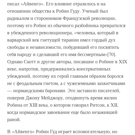
писал «Айвенго». Его влияние отразилось и на
отношении общества к Робин Гуду. Ученый был
радикалом и сторонником Французской революции,
поэтому его Робин из обычного разбойника превратился
в убежденного революционера, «человека, который в
варварский век гнетущей тирании имел гордый дух
свободы и независимости, побудивший его посвятить
себя народу и сделавший его имя бессмертным»[70].
Однако Скотт и другие авторы, писавшие о Робине в XIX
веке, напротив, придерживались консервативных
убеждений, поэтому их герой главным образом боролся
не с феодальным гнетом, а с чужеземными захватчиками
— нормандскими баронами. Это заставило писателей,
поверив Джону Мейджору, отодвинуть время жизни
Робина от XIII века, о котором говорил Ритсон, к XII,
когда нормандское завоевание еще было незажившей
раной.
В «Айвенго» Робин Гуд играет вспомогательную, но