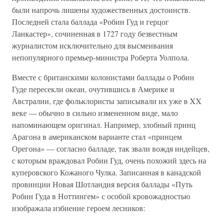
были напрочь лишены художественных достоинств.
Последней стала баллада «Робин Гуд и герцог
Ланкастер», сочиненная в 1727 году безвестным
журналистом исключительно для высмеивания
непопулярного премьер-министра Роберта Уолпола.
Вместе с британскими колонистами баллады о Робин
Гуде пересекли океан, очутившись в Америке и
Австралии, где фольклористы записывали их уже в XX
веке — обычно в сильно измененном виде, мало
напоминающем оригинал. Например, злобный принц
Арагона в американском варианте стал «принцем
Орегона» — согласно балладе, так звали вождя индейцев,
с которым враждовал Робин Гуд, очень похожий здесь на
куперовского Кожаного Чулка. Записанная в канадской
провинции Новая Шотландия версия баллады «Путь
Робин Гуда в Ноттингем» с особой кровожадностью
изображала избиение героем лесников: