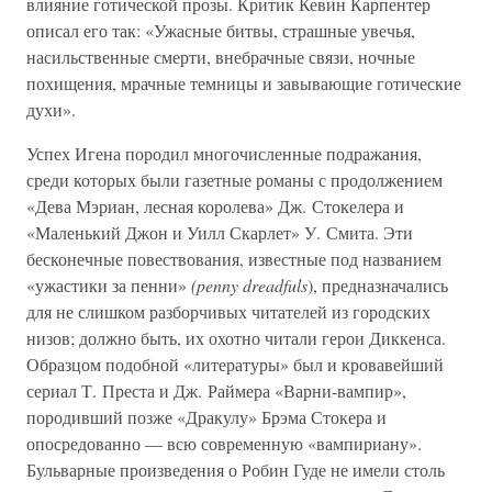
влияние готической прозы. Критик Кевин Карпентер
описал его так: «Ужасные битвы, страшные увечья,
насильственные смерти, внебрачные связи, ночные
похищения, мрачные темницы и завывающие готические
духи».
Успех Игена породил многочисленные подражания,
среди которых были газетные романы с продолжением
«Дева Мэриан, лесная королева» Дж. Стокелера и
«Маленький Джон и Уилл Скарлет» У. Смита. Эти
бесконечные повествования, известные под названием
«ужастики за пенни»
(penny dreadfuls
), предназначались
для не слишком разборчивых читателей из городских
низов; должно быть, их охотно читали герои Диккенса.
Образцом подобной «литературы» был и кровавейший
сериал Т. Преста и Дж. Раймера «Варни-вампир»,
породивший позже «Дракулу» Брэма Стокера и
опосредованно — всю современную «вампириану».
Бульварные произведения о Робин Гуде не имели столь