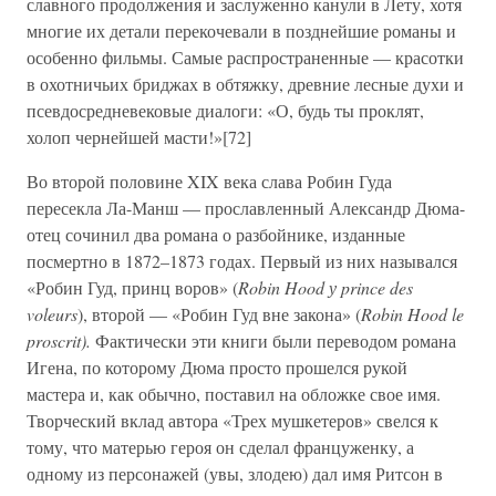
славного продолжения и заслуженно канули в Лету, хотя
многие их детали перекочевали в позднейшие романы и
особенно фильмы. Самые распространенные — красотки
в охотничьих бриджах в обтяжку, древние лесные духи и
псевдосредневековые диалоги: «О, будь ты проклят,
холоп чернейшей масти!»[72]
Во второй половине XIX века слава Робин Гуда
пересекла Ла-Манш — прославленный Александр Дюма-
отец сочинил два романа о разбойнике, изданные
посмертно в 1872–1873 годах. Первый из них назывался
«Робин Гуд, принц воров» (
Robin Hood у prince des
voleurs
), второй — «Робин Гуд вне закона» (
Robin Hood le
proscrit).
Фактически эти книги были переводом романа
Игена, по которому Дюма просто прошелся рукой
мастера и, как обычно, поставил на обложке свое имя.
Творческий вклад автора «Трех мушкетеров» свелся к
тому, что матерью героя он сделал француженку, а
одному из персонажей (увы, злодею) дал имя Ритсон в