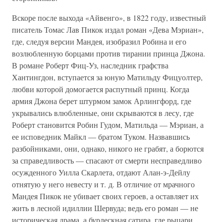
Вскоре после выхода «Айвенго», в 1822 году, известный
писатель Томас Лав Пикок издал роман «Дева Мэриан»,
где, следуя версии Мандея, изобразил Робина и его
возлюбленную борцами против тирании принца Джона.
В романе Роберт Фиц-Уз, наследник графства
Хантингдон, вступается за юную Матильду Фицуолтер,
любви которой домогается распутный принц. Когда
армия Джона берет штурмом замок Арлингфорд, где
укрывались влюбленные, они скрываются в лесу, где
Роберт становится Робин Гудом, Матильда — Мэриан, а
ее исповедник Майкл — братом Туком. Назвавшись
разбойниками, они, однако, никого не грабят, а борются
за справедливость — спасают от смерти несправедливо
осужденного Уилла Скарлета, отдают Алан-э-Дейлу
отнятую у него невесту и т. д. В отличие от мрачного
Мандея Пикок не убивает своих героев, а оставляет их
жить в лесной идиллии Шервуда; ведь его роман — не
историческая драма, а бурлескная сатира, где рыцари,