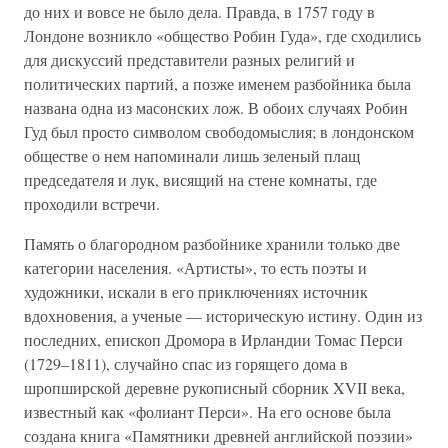
до них и вовсе не было дела. Правда, в 1757 году в
Лондоне возникло «общество Робин Гуда», где сходились
для дискуссий представители разных религий и
политических партий, а позже именем разбойника была
названа одна из масонских лож. В обоих случаях Робин
Гуд был просто символом свободомыслия; в лондонском
обществе о нем напоминали лишь зеленый плащ
председателя и лук, висящий на стене комнаты, где
проходили встречи.
Память о благородном разбойнике хранили только две
категории населения. «Артисты», то есть поэты и
художники, искали в его приключениях источник
вдохновения, а ученые — историческую истину. Один из
последних, епископ Дромора в Ирландии Томас Перси
(1729–1811), случайно спас из горящего дома в
шропширской деревне рукописный сборник XVII века,
известный как «фолиант Перси». На его основе была
создана книга «Памятники древней английской поэзии»