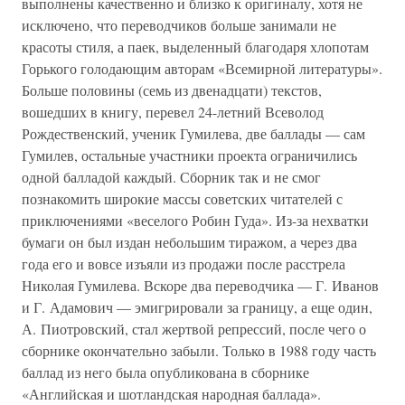
выполнены качественно и близко к оригиналу, хотя не
исключено, что переводчиков больше занимали не
красоты стиля, а паек, выделенный благодаря хлопотам
Горького голодающим авторам «Всемирной литературы».
Больше половины (семь из двенадцати) текстов,
вошедших в книгу, перевел 24-летний Всеволод
Рождественский, ученик Гумилева, две баллады — сам
Гумилев, остальные участники проекта ограничились
одной балладой каждый. Сборник так и не смог
познакомить широкие массы советских читателей с
приключениями «веселого Робин Гуда». Из-за нехватки
бумаги он был издан небольшим тиражом, а через два
года его и вовсе изъяли из продажи после расстрела
Николая Гумилева. Вскоре два переводчика — Г. Иванов
и Г. Адамович — эмигрировали за границу, а еще один,
А. Пиотровский, стал жертвой репрессий, после чего о
сборнике окончательно забыли. Только в 1988 году часть
баллад из него была опубликована в сборнике
«Английская и шотландская народная баллада».