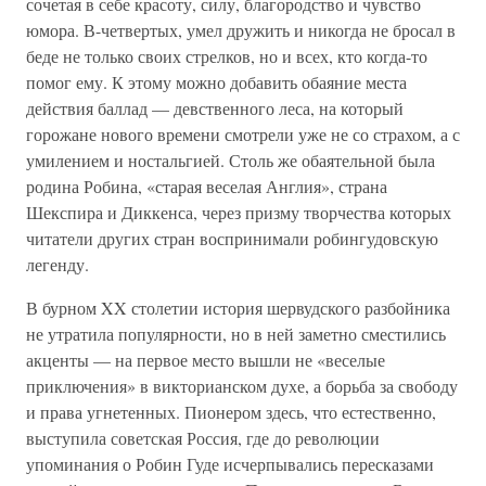
сочетая в себе красоту, силу, благородство и чувство
юмора. В-четвертых, умел дружить и никогда не бросал в
беде не только своих стрелков, но и всех, кто когда-то
помог ему. К этому можно добавить обаяние места
действия баллад — девственного леса, на который
горожане нового времени смотрели уже не со страхом, а с
умилением и ностальгией. Столь же обаятельной была
родина Робина, «старая веселая Англия», страна
Шекспира и Диккенса, через призму творчества которых
читатели других стран воспринимали робингудовскую
легенду.
В бурном XX столетии история шервудского разбойника
не утратила популярности, но в ней заметно сместились
акценты — на первое место вышли не «веселые
приключения» в викторианском духе, а борьба за свободу
и права угнетенных. Пионером здесь, что естественно,
выступила советская Россия, где до революции
упоминания о Робин Гуде исчерпывались пересказами