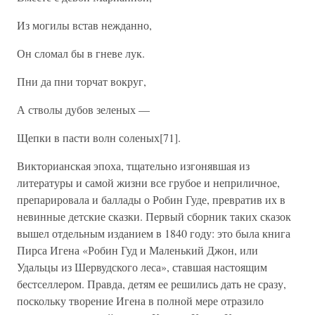
Из могилы встав нежданно,
Он сломал бы в гневе лук.
Пни да пни торчат вокруг,
А стволы дубов зеленых —
Щепки в пасти волн соленых[71].
Викторианская эпоха, тщательно изгонявшая из
литературы и самой жизни все грубое и неприличное,
препарировала и баллады о Робин Гуде, превратив их в
невинные детские сказки. Первый сборник таких сказок
вышел отдельным изданием в 1840 году: это была книга
Пирса Игена «Робин Гуд и Маленький Джон, или
Удальцы из Шервудского леса», ставшая настоящим
бестселлером. Правда, детям ее решились дать не сразу,
поскольку творение Игена в полной мере отразило