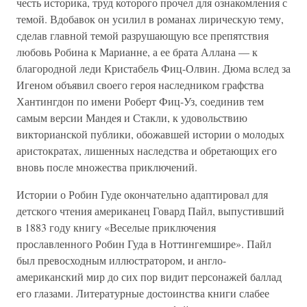
честь историка, труд которого прочел для ознакомления с
темой. Вдобавок он усилил в романах лирическую тему,
сделав главной темой разрушающую все препятствия
любовь Робина к Марианне, а ее брата Аллана — к
благородной леди Кристабель Фиц-Олвин. Дюма вслед за
Игеном объявил своего героя наследником графства
Хантингдон по имени Роберт Фиц-Уз, соединив тем
самым версии Мандея и Стакли, к удовольствию
викторианской публики, обожавшей истории о молодых
аристократах, лишенных наследства и обретающих его
вновь после множества приключений.
Истории о Робин Гуде окончательно адаптировал для
детского чтения американец Говард Пайл, выпустивший
в 1883 году книгу «Веселые приключения
прославленного Робин Гуда в Ноттингемшире». Пайл
был превосходным иллюстратором, и англо-
американский мир до сих пор видит персонажей баллад
его глазами. Литературные достоинства книги слабее