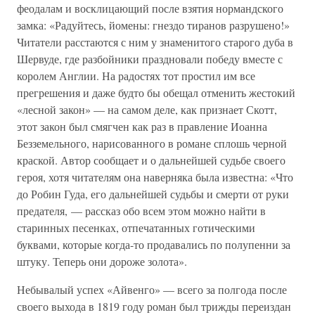
феодалам и восклицающий после взятия нормандского
замка: «Радуйтесь, йомены: гнездо тиранов разрушено!»
Читатели расстаются с ним у знаменитого старого дуба в
Шервуде, где разбойники праздновали победу вместе с
королем Англии. На радостях тот простил им все
прегрешения и даже будто бы обещал отменить жестокий
«лесной закон» — на самом деле, как признает Скотт,
этот закон был смягчен как раз в правление Иоанна
Безземельного, нарисованного в романе сплошь черной
краской. Автор сообщает и о дальнейшей судьбе своего
героя, хотя читателям она наверняка была известна: «Что
до Робин Гуда, его дальнейшей судьбы и смерти от руки
предателя, — рассказ обо всем этом можно найти в
старинных песенках, отпечатанных готическими
буквами, которые когда-то продавались по полупенни за
штуку. Теперь они дороже золота».
Небывалый успех «Айвенго» — всего за полгода после
своего выхода в 1819 году роман был трижды переиздан