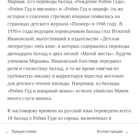
Маршак. Его переводы баллад «Рождение Робин Гуда»,
«Робин Гуд и мясники» и «Робин Гуд и шериф» (та же
история о спасении стрелков) впервые появились на
страницах детского журнала «Пионер» в 1946 году. В
1950-е годы ведущим переводчиком баллад стал Игнатий
Ивановский, выпустивший в издательстве «Детская
литература» пять книг, в которых содержались переводы
двенадцати баллад и двух песней «Малой жесты». Будучи
учеником Маршака, Ивановский блестяще передавал
ритм и стилистику баллад, в то же время смягчая их
грубоватую лексику и корректируя чересчур жестокие
для детского чтения эпизоды. Например, из баллады
«Робин Гуд и коварный монах» исчезло убийство Мачем
юного слуги монаха.
К настоящему времени на русский язык переведено всего
18 баллад о Робин Гуде из сорока, включенных в
собрание Чайлда. Однако новые переводы много лет не
←
→
Предисловие
Иллюстрации
появлялись — мало кто решался конкурировать с