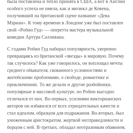
была поставлена и тепло принята в США, а вот в Англии
особого успеха не имела, как и мюзикл де Ковена,
получивший на британской сцене название «Дева
Мэриан». К тому времени в Лондоне уже был поставлен
свой «Робин Гуд» — оперетта мастера музыкальной
комедии Артура Салливана.
С годами Робин Гуд набирал популярность, уверенно
превращаясь из британской «звезды» в мировую. Почему
так случилось? Как уже говорилось, он воплощал мечты
среднего обывателя, скованного условностями и
житейскими проблемами, о свободе, романтике и
приключениях. То же делали и другие разбойники,
популярные в массовой культуре, но Робин выгодно
отличался от них. Во-первых, усилиями викторианских
авторов он избавился от всех отрицательных качеств и
стал идеалом, образцом для подражания. Во-вторых, был
униженным аристократом, жертвой несправедливости и
борцом с ней. В-третьих, обладал неотразимым обаянием,