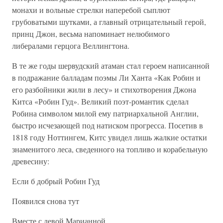
монахи и вольные стрелки наперебой сыплют
грубоватыми шутками, а главный отрицательный герой,
принц Джон, весьма напоминает нелюбимого
либералами герцога Веллингтона.
В те же годы шервудский атаман стал героем написанной
в подражание балладам поэмы Ли Ханта «Как Робин и
его разбойники жили в лесу» и стихотворения Джона
Китса «Робин Гуд». Великий поэт-романтик сделал
Робина символом милой ему патриархальной Англии,
быстро исчезающей под натиском прогресса. Посетив в
1818 году Ноттингем, Китс увидел лишь жалкие остатки
знаменитого леса, сведенного на топливо и корабельную
древесину:
Если б добрый Робин Гуд
Появился снова тут
Вместе с девой Марианной,