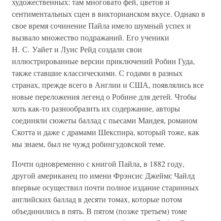
художественных: там многовато фей, цветов и
сентиментальных сцен в викторианском вкусе. Однако в
свое время сочинение Пайла имело шумный успех и
вызвало множество подражаний. Его ученики
Н. С. Уайет и Луис Рейд создали свои
иллюстрированные версии приключений Робин Гуда,
также ставшие классическими. С годами в разных
странах, прежде всего в Англии и США, появлялись все
новые переложения легенд о Робине для детей. Чтобы
хоть как-то разнообразить их содержание, авторы
соединяли сюжеты баллад с пьесами Мандея, романом
Скотта и даже с драмами Шекспира, который тоже, как
мы знаем, был не чужд робингудовской теме.
Почти одновременно с книгой Пайла, в 1882 году,
другой американец по имени Фрэнсис Джеймс Чайлд
впервые осуществил почти полное издание старинных
английских баллад в десяти томах, которые потом
объединились в пять. В пятом (позже третьем) томе