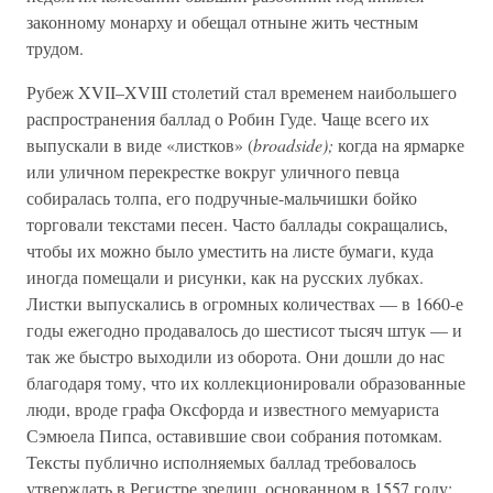
законному монарху и обещал отныне жить честным
трудом.
Рубеж XVII–XVIII столетий стал временем наибольшего
распространения баллад о Робин Гуде. Чаще всего их
выпускали в виде «листков» (
broadside);
когда на ярмарке
или уличном перекрестке вокруг уличного певца
собиралась толпа, его подручные-мальчишки бойко
торговали текстами песен. Часто баллады сокращались,
чтобы их можно было уместить на листе бумаги, куда
иногда помещали и рисунки, как на русских лубках.
Листки выпускались в огромных количествах — в 1660-е
годы ежегодно продавалось до шестисот тысяч штук — и
так же быстро выходили из оборота. Они дошли до нас
благодаря тому, что их коллекционировали образованные
люди, вроде графа Оксфорда и известного мемуариста
Сэмюела Пипса, оставившие свои собрания потомкам.
Тексты публично исполняемых баллад требовалось
утверждать в Регистре зрелищ, основанном в 1557 году;