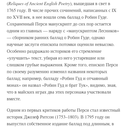
(
Reliques of Ancient English Poetry
), вышедшая в свет в
1765 году. В числе прочих сочинений, написанных с IX
по XVII век, в нее вошли семь баллад о Робин Гуде.
Сохраненный Перси манускрипт до сих пор остается
одним из главных — наряду с «манускриптом Лесников»
— сборником ранних баллад о Робин Гуде, однако
научные заслуги епископа потомки оценили невысоко.
Особенно раздражало историков его стремление
«улучшить» текст, убирая из него устаревшие или
слишком грубые выражения. Кроме того, епископ Перси
по своему разумению изменил названия некоторых
баллад; например, балладу «Робин Гуд и отчаянный
монах» он назвал «Робин Гуд и брат Тук», видимо, зная,
что в майских играх два этих персонажа участвовали
вместе.
Одним из первых критиков работы Перси стал известный
историк Джозеф Ритсон (1753–1803). В 1795 году он
выпустил собственное издание баллад под длинным, в