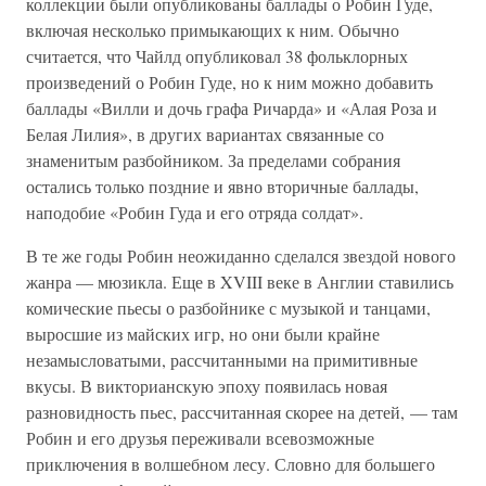
коллекции были опубликованы баллады о Робин Гуде,
включая несколько примыкающих к ним. Обычно
считается, что Чайлд опубликовал 38 фольклорных
произведений о Робин Гуде, но к ним можно добавить
баллады «Вилли и дочь графа Ричарда» и «Алая Роза и
Белая Лилия», в других вариантах связанные со
знаменитым разбойником. За пределами собрания
остались только поздние и явно вторичные баллады,
наподобие «Робин Гуда и его отряда солдат».
В те же годы Робин неожиданно сделался звездой нового
жанра — мюзикла. Еще в XVIII веке в Англии ставились
комические пьесы о разбойнике с музыкой и танцами,
выросшие из майских игр, но они были крайне
незамысловатыми, рассчитанными на примитивные
вкусы. В викторианскую эпоху появилась новая
разновидность пьес, рассчитанная скорее на детей, — там
Робин и его друзья переживали всевозможные
приключения в волшебном лесу. Словно для большего