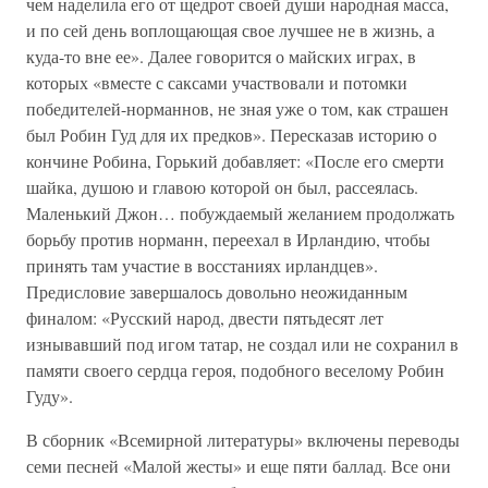
чем наделила его от щедрот своей души народная масса,
и по сей день воплощающая свое лучшее не в жизнь, а
куда-то вне ее». Далее говорится о майских играх, в
которых «вместе с саксами участвовали и потомки
победителей-норманнов, не зная уже о том, как страшен
был Робин Гуд для их предков». Пересказав историю о
кончине Робина, Горький добавляет: «После его смерти
шайка, душою и главою которой он был, рассеялась.
Маленький Джон… побуждаемый желанием продолжать
борьбу против норманн, переехал в Ирландию, чтобы
принять там участие в восстаниях ирландцев».
Предисловие завершалось довольно неожиданным
финалом: «Русский народ, двести пятьдесят лет
изнывавший под игом татар, не создал или не сохранил в
памяти своего сердца героя, подобного веселому Робин
Гуду».
В сборник «Всемирной литературы» включены переводы
семи песней «Малой жесты» и еще пяти баллад. Все они