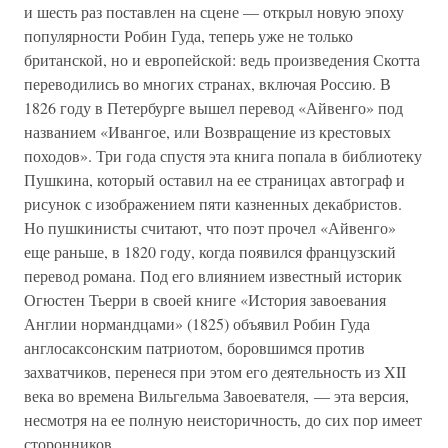
и шесть раз поставлен на сцене — открыл новую эпоху
популярности Робин Гуда, теперь уже не только
британской, но и европейской: ведь произведения Скотта
переводились во многих странах, включая Россию. В
1826 году в Петербурге вышел перевод «Айвенго» под
названием «Ивангое, или Возвращение из крестовых
походов». Три года спустя эта книга попала в библиотеку
Пушкина, который оставил на ее страницах автограф и
рисунок с изображением пяти казненных декабристов.
Но пушкинисты считают, что поэт прочел «Айвенго»
еще раньше, в 1820 году, когда появился французский
перевод романа. Под его влиянием известный историк
Огюстен Тьерри в своей книге «История завоевания
Англии нормандцами» (1825) объявил Робин Гуда
англосаксонским патриотом, боровшимся против
захватчиков, перенеся при этом его деятельность из XII
века во времена Вильгельма Завоевателя, — эта версия,
несмотря на ее полную неисторичность, до сих пор имеет
сторонников.