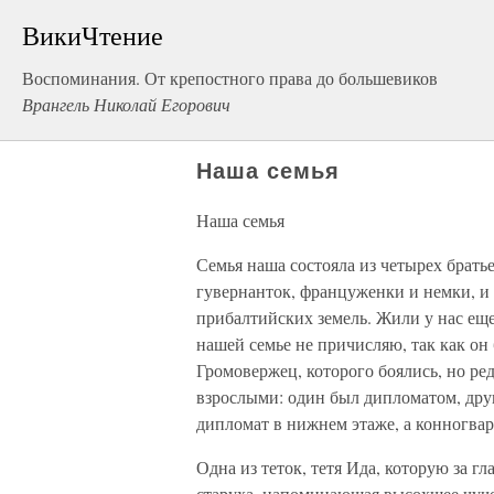
ВикиЧтение
Воспоминания. От крепостного права до большевиков
Врангель Николай Егорович
Наша семья
Наша семья
Семья наша состояла из четырех братьев
гувернанток, француженки и немки, и 
прибалтийских земель. Жили у нас еще
нашей семье не причисляю, так как он 
Громовержец, которого боялись, но ре
взрослыми: один был дипломатом, дру
дипломат в нижнем этаже, а конногвар
Одна из теток, тетя Ида, которую за г
старуха, напоминающая высохшее чуче