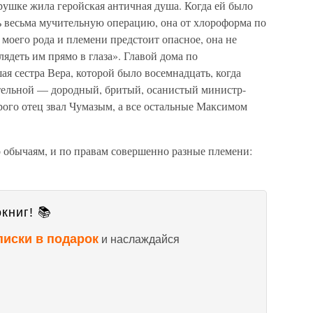
рушке жила геройская античная душа. Когда ей было
ь весьма мучительную операцию, она от хлороформа по
моего рода и племени предстоит опасное, она не
лядеть им прямо в глаза». Главой дома по
ая сестра Вера, которой было восемнадцать, когда
ительной — дородный, бритый, осанистый министр-
рого отец звал Чумазым, а все остальные Максимом
о обычаям, и по правам совершенно разные племени:
книг! 📚
писки в подарок
и наслаждайся