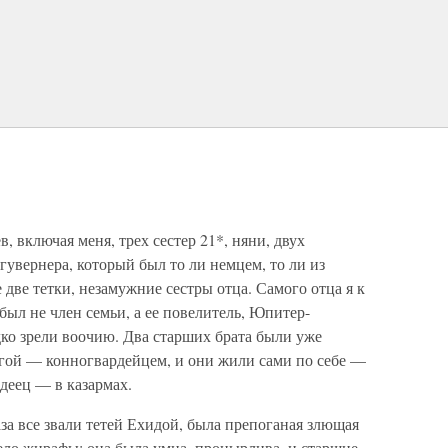
, включая меня, трех сестер 21*, няни, двух
гувернера, который был то ли немцем, то ли из
 две тетки, незамужние сестры отца. Самого отца я к
был не член семьи, а ее повелитель, Юпитер-
дко зрели воочию. Два старших брата были уже
гой — конногвардейцем, и они жили сами по себе —
деец — в казармах.
лаза все звали тетей Ехидой, была препоганая злющая
ло жирафы; она была умна, пронырлива, и старшие