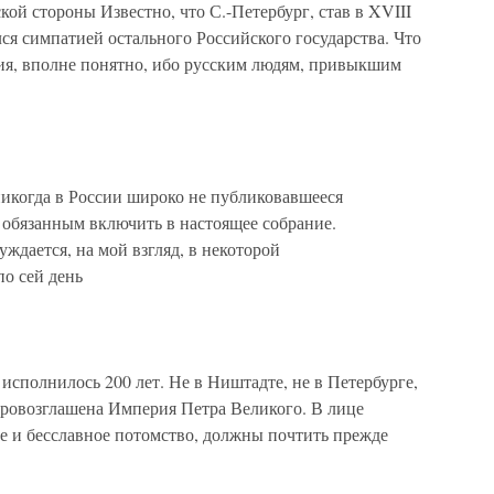
ой стороны Известно, что С.-Петербург, став в XVIII
лся симпатией остального Российского государства. Что
ния, вполне понятно, ибо русским людям, привыкшим
огда в России широко не публиковавшееся
 обязанным включить в настоящее собрание.
ждается, на мой взгляд, в некоторой
по сей день
лнилось 200 лет. Не в Ништадте, не в Петербурге,
ровозглашена Империя Петра Великого. В лице
ое и бесславное потомство, должны почтить прежде