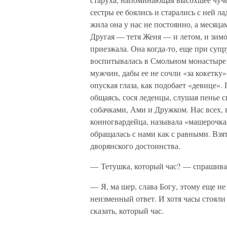
сестры ее боялись и старались с ней ла
жила она у нас не постоянно, а месяца
Другая — тетя Женя — и летом, и зимой
приезжала. Она когда-то, еще при су
воспитывалась в Смольном монастыре 
мужчин, дабы ее не сочли «за кокетку»,
опуская глаза, как подобает «девице». 
общаясь, сося леденцы, слушая пенье 
собачками, Ами и Дружком. Нас всех, 
конногвардейца, называла «машерочкам
обращалась с нами как с равными. Взят
дворянского достоинства.
— Тетушка, который час? — спрашива
— Я, ма шер, слава Богу, этому еще не
неизменный ответ. И хотя часы стояли
сказать, который час.