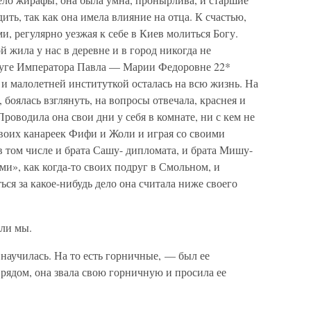
дить, так как она имела влияние на отца. К счастью,
ми, регулярно уезжая к себе в Киев молиться Богу.
 жила у нас в деревне и в город никогда не
пруге Императора Павла — Марии Федоровне 22*
и малолетней институткой осталась на всю жизнь. На
 боялась взглянуть, на вопросы отвечала, краснея и
Проводила она свои дни у себя в комнате, ни с кем не
своих канареек Фифи и Жоли и играя со своими
в том числе и брата Сашу- дипломата, и брата Мишу-
и», как когда-то своих подруг в Смольном, и
ься за какое-нибудь дело она считала ниже своего
ли мы.
 научилась. На то есть горничные, — был ее
 рядом, она звала свою горничную и просила ее