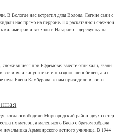
и. В Вологде нас встретил дядя Володя. Легкие сани с
жидали нас прямо на перроне. По раскатанной снежной
ь километров и въехали в Назарово – деревушку на
 сложившиеся при Ефремове: вместе отдыхали, звали
ов, сочиняли капустники и праздновали юбилеи, а их
ре пела Елена Камбурова, к нам приходили в гости
енная
оду, когда освободили Миргородский район, двух сестер
естра их матери, а маленького Васю с братом забрала
м начальника Армавирского летного училища. В 1944