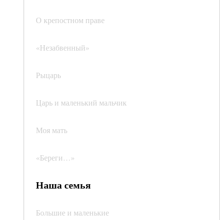
О крепостном праве
«Незабвенный»
Рыцарь
Царь и маленький мальчик
Моя мать
«Береги…»
Наша семья
Большие и маленькие