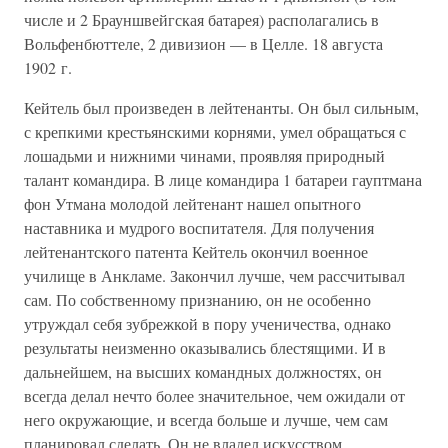
числе и 2 Брауншвейгская батарея) располагались в
Вольфенбюттеле, 2 дивизион — в Целле. 18 августа
1902 г.
Кейтель был произведен в лейтенанты. Он был сильным,
с крепкими крестьянскими корнями, умел обращаться с
лошадьми и нижними чинами, проявляя природный
талант командира. В лице командира 1 батареи гауптмана
фон Утмана молодой лейтенант нашел опытного
наставника и мудрого воспитателя. Для получения
лейтенантского патента Кейтель окончил военное
училище в Анкламе. Закончил лучше, чем рассчитывал
сам. По собственному признанию, он не особенно
утруждал себя зубрежкой в пору ученичества, однако
результаты неизменно оказывались блестящими. И в
дальнейшем, на высших командных должностях, он
всегда делал нечто более значительное, чем ожидали от
него окружающие, и всегда больше и лучше, чем сам
планировал сделать. Он не владел искусством