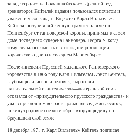
западе герцогства Брауншвейгского. Древний род
арендаторов Кейтелей издавна пользовался почетом и
уважением сограждан. Еще отец Карла Вильгельма
Кейтеля, получивший ленную грамоту на имение
Поппенбург от ганноверской короны, принимал в своем
доме последнего суверена Ганновера, Георга V, когда
тому случалось бывать в загородной резиденции
королевского двора в соседнем Мариенбурге.
После аннексии Пруссией маленького Ганноверского
королевства в 1866 году Карл Вильгельм Эрнст Кейтель,
глубоко религиозный человек, выросший в
патриархальной евангелически—лютеранской семье,
отказался от «принудительного прусского гражданства» и
уже в преклонном возрасте, разменяв седьмой десяток,
покинул родовое гнездо и обрел вторую родину на
брауншвейгской земле.
18 декабря 1871 г. Карл Вильгельм Кейтель подписал