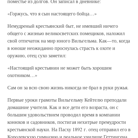
поместье из долгов. Он записал в дневнике:
«Горжусь, что я сын настоящего бойца…»
Немудреный крестьянский быт, не имевший ничего
общего с жизнью великосветских помещиков, наложил
свой отпечаток на мир юного Вильгельма. Как—то, когда
в юноше неожиданно проснулась страсть к охоте и
оружию, отец сухо заметил:
«Настоящий крестьянин не может быть хорошим
охотником…»
Сам он за всю свою жизнь никогда не брал в руки ружья.
Первые уроки грамоты Вильгельму Кейтелю преподали
домашние учителя. Как и все дети его возраста, он с
большим удовольствием проводил время в компании
конюхов и садовников, постигая нехитрые премудрости
крестьянской науки. На Пасху 1892 г. отец отправил его в
Королевскую гимназию и реальное училище Геттингена.