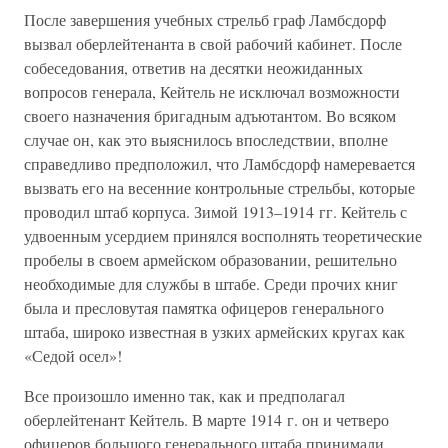
После завершения учебных стрельб граф Ламбсдорф
вызвал оберлейтенанта в свой рабочий кабинет. После
собеседования, ответив на десятки неожиданных
вопросов генерала, Кейтель не исключал возможности
своего назначения бригадным адъютантом. Во всяком
случае он, как это выяснилось впоследствии, вполне
справедливо предположил, что Ламбсдорф намеревается
вызвать его на весенние контрольные стрельбы, которые
проводил штаб корпуса. Зимой 1913–1914 гг. Кейтель с
удвоенным усердием принялся восполнять теоретические
пробелы в своем армейском образовании, решительно
необходимые для службы в штабе. Среди прочих книг
была и пресловутая памятка офицеров генерального
штаба, широко известная в узких армейских кругах как
«Седой осел»!
Все произошло именно так, как и предполагал
оберлейтенант Кейтель. В марте 1914 г. он и четверо
офицеров большого генерального штаба принимали