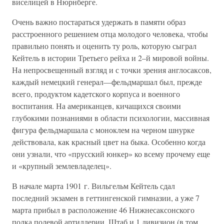
виселицей в Нюрнберге.
Очень важно постараться удержать в памяти образ
расстроенного решением отца молодого человека, чтобы
правильно понять и оценить ту роль, которую сыграл
Кейтель в истории Третьего рейха и 2–й мировой войны.
На непросвещенный взгляд и с точки зрения англосаксов,
каждый немецкий генерал—фельдмаршал был, прежде
всего, продуктом кадетского корпуса и военного
воспитания. На американцев, кичащихся своими
глубокими познаниями в области психологии, массивная
фигура фельдмаршала с моноклем на черном шнурке
действовала, как красный цвет на быка. Особенно когда
они узнали, что «прусский юнкер» ко всему прочему еще
и «крупный землевладелец».
В начале марта 1901 г. Вильгельм Кейтель сдал
последний экзамен в геттингенской гимназии, а уже 7
марта прибыл в расположение 46 Нижнесаксонского
полка полевой артиллерии. Штаб и 1 дивизион (в том