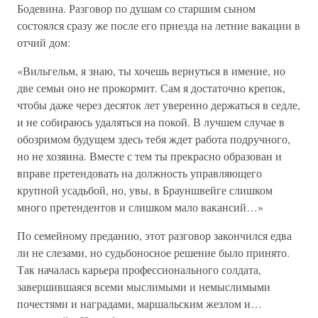
Бодевина. Разговор по душам со старшим сыном
состоялся сразу же после его приезда на летние вакации в
отчий дом:
«Вильгельм, я знаю, ты хочешь вернуться в имение, но
две семьи оно не прокормит. Сам я достаточно крепок,
чтобы даже через десяток лет уверенно держаться в седле,
и не собираюсь удаляться на покой. В лучшем случае в
обозримом будущем здесь тебя ждет работа подручного,
но не хозяина. Вместе с тем ты прекрасно образован и
вправе претендовать на должность управляющего
крупной усадьбой, но, увы, в Брауншвейге слишком
много претендентов и слишком мало вакансий…»
По семейному преданию, этот разговор закончился едва
ли не слезами, но судьбоносное решение было принято.
Так началась карьера профессионального солдата,
завершившаяся всеми мыслимыми и немыслимыми
почестями и наградами, маршальским жезлом и…