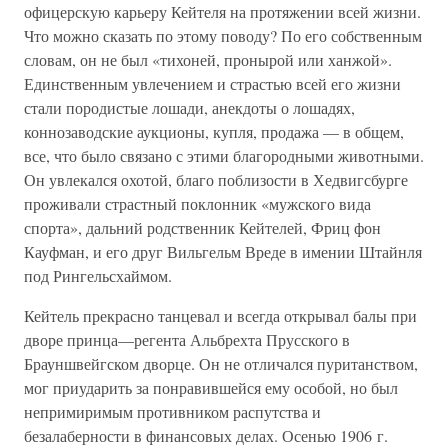
офицерскую карьеру Кейтеля на протяжении всей жизни.
Что можно сказать по этому поводу? По его собственным
словам, он не был «тихоней, пронырой или ханжой».
Единственным увлечением и страстью всей его жизни
стали породистые лошади, анекдоты о лошадях,
коннозаводские аукционы, купля, продажа — в общем,
все, что было связано с этими благородными животными.
Он увлекался охотой, благо поблизости в Хедвигсбурге
проживали страстный поклонник «мужского вида
спорта», дальний родственник Кейтелей, Фриц фон
Кауфман, и его друг Вильгельм Вреде в имении Штайнля
под Рингельсхаймом.
Кейтель прекрасно танцевал и всегда открывал балы при
дворе принца—регента Альбрехта Прусского в
Брауншвейгском дворце. Он не отличался пуританством,
мог приударить за понравившейся ему особой, но был
непримиримым противником распутства и
безалаберности в финансовых делах. Осенью 1906 г.