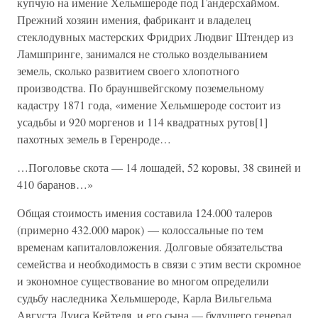
купчую на имение Хельмшероде под Гандерсхаймом.
Прежний хозяин имения, фабрикант и владелец
стеклодувных мастерских Фридрих Людвиг Штендер из
Ламшпринге, занимался не столько возделыванием
земель, сколько развитием своего хлопотного
производства. По брауншвейгскому поземельному
кадастру 1871 года, «имение Хельмшероде состоит из
усадьбы и 920 моргенов и 114 квадратных рутов[1]
пахотных земель в Геренроде…
…Поголовье скота — 14 лошадей, 52 коровы, 38 свиней и
410 баранов…»
Общая стоимость имения составила 124.000 талеров
(примерно 432.000 марок) — колоссальные по тем
временам капиталовложения. Долговые обязательства
семейства и необходимость в связи с этим вести скромное
и экономное существование во многом определили
судьбу наследника Хельмшероде, Карла Вильгельма
Августа Луиса Кейтеля, и его сына — будущего генерал