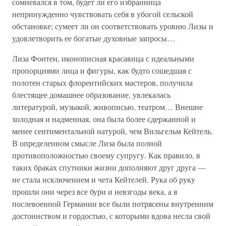
сомневался в том, будет ли его избранница
непринужденно чувствовать себя в убогой сельской
обстановке; сумеет ли он соответствовать уровню Лизы и
удовлетворить ее богатые духовные запросы…
Лиза Фонтен, иконописная красавица с идеальными
пропорциями лица и фигуры, как будто сошедшая с
полотен старых флорентийских мастеров, получила
блестящее домашнее образование, увлекалась
литературой, музыкой, живописью, театром… Внешне
холодная и надменная, она была более сдержанной и
менее сентиментальной натурой, чем Вильгельм Кейтель.
В определенном смысле Лиза была полной
противоположностью своему супругу. Как правило, в
таких браках спутники жизни дополняют друг друга —
не стала исключением и чета Кейтелей. Рука об руку
прошли они через все бури и невзгоды века, а в
послевоенной Германии все были потрясены внутренним
достоинством и гордостью, с которыми вдова несла свой