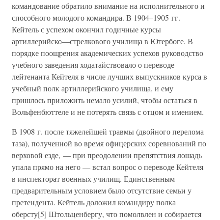
командование обратило внимание на исполнительного и
способного молодого командира. В 1904–1905 гг.
Кейтель с успехом окончил годичные курсы
артиллерийско—стрелкового училища в Ютербоге. В
порядке поощрения академических успехов руководство
учебного заведения ходатайствовало о переводе
лейтенанта Кейтеля в числе лучших выпускников курса в
учебный полк артиллерийского училища, и ему
пришлось приложить немало усилий, чтобы остаться в
Вольфенбюттеле и не потерять связь с отцом и имением.
В 1908 г. после тяжелейшей травмы (двойного перелома
таза), полученной во время офицерских соревнований по
верховой езде, — при преодолении препятствия лошадь
упала прямо на него — встал вопрос о переводе Кейтеля
в инспекторат военных училищ. Единственным
предварительным условием было отсутствие семьи у
претендента. Кейтель доложил командиру полка
оберсту[5] Штольценбергу, что помолвлен и собирается