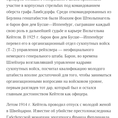
участие в корпусных стрельбах под командованием
оберста графа Ламбсдорфа. Среди откомандированных из
Берлина генштабистов были Иоахим фон Штюльпнагель
и барон фон дем Бусше—Иппенбург, сыгравшие каждый
свою роль в дальнейшей судьбе и карьере Вильгельма
Кейтеля. В 1925 г. барон фон дем Бусше—Иппенбург
перевел его в организационный отдел сухопутных войск
(Т–2) управления рейхсвера — неофициального
немецкого генерального штаба. Барон, во времена
Шлейхера возглавлявший управление кадрами
сухопутных войск, посчитал квалификацию молодого
штабиста вполне достаточной для того, чтобы заниматься
организационными вопросами на войсковом уровне,
первым разглядев тот дар, который был и остался
главным достоинством Кейтеля как офицера.
Летом 1914 г. Кейтель проводил отпуск с молодой женой
в Швейцарии. Известие об убийстве престолонаследника
Габсбургской монархии эрцгерцога Франца Фердинанда