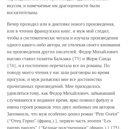
вкусом, и намечаемые им драгоценности были
восхитительны.
Вечер проходил или в диктовке нового произведения,
или в чтении французских книг, и муж мой следил,
чтобы я систематически читала и изучала произведения
одного какого-либо автора, не отвлекая своего внимания
на произведения других писателей. Федор Михайлович
высоко ставил таланты Бальзака {73} и Жорж Санда
{74}, и я постепенно перечитала все их романы. По
поводу моего чтения у нас шли разговоры во время
прогулок, и муж разъяснял мне все достоинства
прочитанных произведений. Мне приходилось
удивляться тому, как Федор Михайлович, забывавший
случившееся в недавнее время, ярко помнил фабулу и
имена героев романов этих двух любимых им авторов.
Запомнила, что муж особенно ценил роман “Pere Goriot”
{“Отец Горио” (франц.).}, первую часть эпопеи “Les
parents pauvres” {“Бедные родственники” (франц.).} {75}.