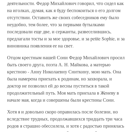
деятельности. Федор Михайлович говорил, что сидел как
на иголках, думая, как я буду беспокоиться о его долгом
отсутствии. Оставить же своих собеседников ему было
неудобно, тем более, что за первыми бутылками
последовали еще две, и сержанты, развеселившись,
предлагали тосты и за мое здоровье, и за petite Sophie, и за
виновника появления ее на свет.
Отцом крестным нашей Сони Федор Михайлович просил
быть своего друга, поэта А. Н. Майкова, а матерью
крестною - Анну Николаевну Сниткину, мою мать. Она
была намерена приехать к родинам, но захворала, и
доктор не позволил ей до весны пуститься в такой
продолжительный путь. Моя мать приехала в Женеву в
начале мая, когда и совершены были крестины Сони.
Хотя я и довольно скоро оправилась после болезни, но
вследствие трудных, продолжавшихся тридцать три часа
родов я страшно обессилела, и хотя с радостью принялась