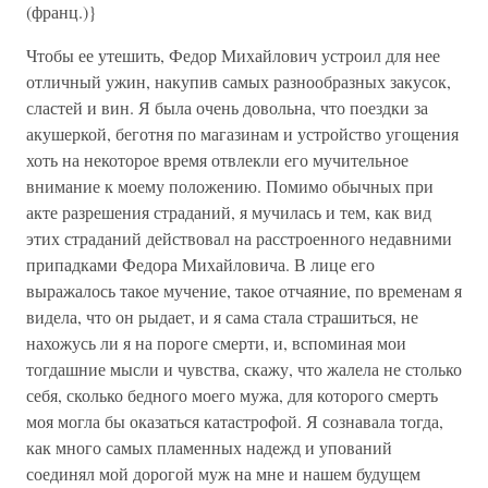
(франц.)}
Чтобы ее утешить, Федор Михайлович устроил для нее
отличный ужин, накупив самых разнообразных закусок,
сластей и вин. Я была очень довольна, что поездки за
акушеркой, беготня по магазинам и устройство угощения
хоть на некоторое время отвлекли его мучительное
внимание к моему положению. Помимо обычных при
акте разрешения страданий, я мучилась и тем, как вид
этих страданий действовал на расстроенного недавними
припадками Федора Михайловича. В лице его
выражалось такое мучение, такое отчаяние, по временам я
видела, что он рыдает, и я сама стала страшиться, не
нахожусь ли я на пороге смерти, и, вспоминая мои
тогдашние мысли и чувства, скажу, что жалела не столько
себя, сколько бедного моего мужа, для которого смерть
моя могла бы оказаться катастрофой. Я сознавала тогда,
как много самых пламенных надежд и упований
соединял мой дорогой муж на мне и нашем будущем