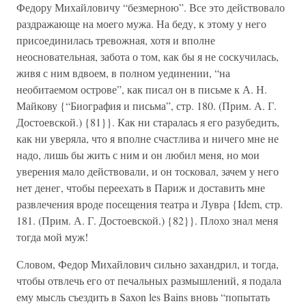
Федору Михайловичу “безмерною”. Все это действовало
раздражающе на моего мужа. На беду, к этому у него
присоединилась тревожная, хотя и вполне
неосновательная, забота о том, как бы я не соскучилась,
живя с ним вдвоем, в полном уединении, “на
необитаемом острове”, как писал он в письме к А. Н.
Майкову {“Биография и письма”, стр. 180. (Прим. А. Г.
Достоевской.) {81}}. Как ни старалась я его разубедить,
как ни уверяла, что я вполне счастлива и ничего мне не
надо, лишь бы жить с ним и он любил меня, но мои
уверения мало действовали, и он тосковал, зачем у него
нет денег, чтобы переехать в Париж и доставить мне
развлечения вроде посещения театра и Лувра {Idem, стр.
181. (Прим. А. Г. Достоевской.) {82}}. Плохо знал меня
тогда мой муж!
Словом, Федор Михайлович сильно захандрил, и тогда,
чтобы отвлечь его от печальных размышлений, я подала
ему мысль съездить в Saxon les Bains вновь “попытать