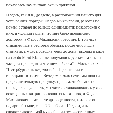
показалась нам вначале очень приятной.
И здесь, как и в Дрездене, в расположении нашего дня
установился порядок: Федор Михайлович, работая по
ночам, вставал не раньше одиннадцати; позавтракав с
ним, я уходила гулять, что мне было предписано
доктором, а Федор Михайлович работал. В три часа
отправлялись в ресторан обедать, после чего я шла
отдыхать, а муж, проводив меня до дому, заходил в кафе
на rue du Mont-Blanc, где получались русские газеты, и
часа два проводил за чтением “Голоса”, “Московских” и
“Петербургских ведомостей”. Прочитывал и
иностранные газеты. Вечером, около семи, мы шли на
продолжительную прогулку, причем, чтобы мне не
приходилось уставать, мы часто останавливались у ярко
освещенных витрин роскошных магазинов, и Федор
Михайлович намечал те драгоценности, которые он
подарил бы мне, если б был богат. Надо отдать
справедливость: мой муж обладал художественным