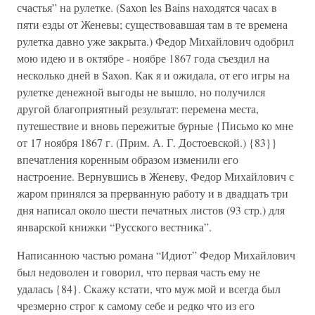
счастья” на рулетке. (Saxon les Bains находятся часах в
пяти езды от Женевы; существовавшая там в те времена
рулетка давно уже закрыта.) Федор Михайлович одобрил
мою идею и в октябре - ноябре 1867 года съездил на
несколько дней в Saxon. Как я и ожидала, от его игры на
рулетке денежной выгоды не вышло, но получился
другой благоприятный результат: перемена места,
путешествие и вновь пережитые бурные {Письмо ко мне
от 17 ноября 1867 г. (Прим. А. Г. Достоевской.) {83}}
впечатления коренным образом изменили его
настроение. Вернувшись в Женеву, Федор Михайлович с
жаром принялся за прерванную работу и в двадцать три
дня написал около шести печатных листов (93 стр.) для
январской книжки “Русского вестника”.
Написанною частью романа “Идиот” Федор Михайлович
был недоволен и говорил, что первая часть ему не
удалась {84}. Скажу кстати, что муж мой и всегда был
чрезмерно строг к самому себе и редко что из его