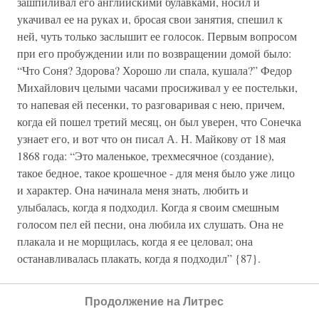
зашпиливал его английскими булавками, носил и
укачивал ее на руках и, бросая свои занятия, спешил к
ней, чуть только заслышит ее голосок. Первым вопросом
при его пробуждении или по возвращении домой было:
“Что Соня? Здорова? Хорошо ли спала, кушала?” Федор
Михайлович целыми часами просиживал у ее постельки,
то напевая ей песенки, то разговаривая с нею, причем,
когда ей пошел третий месяц, он был уверен, что Сонечка
узнает его, и вот что он писал А. Н. Майкову от 18 мая
1868 года: “Это маленькое, трехмесячное (создание),
такое бедное, такое крошечное - для меня было уже лицо
и характер. Она начинала меня знать, любить и
улыбалась, когда я подходил. Когда я своим смешным
голосом пел ей песни, она любила их слушать. Она не
плакала и не морщилась, когда я ее целовал; она
останавливалась плакать, когда я подходил” {87}.
Но недолго дано было нам наслаждаться нашим
Продолжение на Литрес
безоблачным счастьем. В первых числах мая стояла