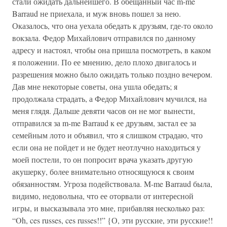
стали ожидать дальнейшего. В обещанный час m-me
Barraud не приехала, и муж вновь пошел за нею.
Оказалось, что она уехала обедать к друзьям, где-то около
вокзала. Федор Михайлович отправился по данному
адресу и настоял, чтобы она пришла посмотреть, в каком
я положении. По ее мнению, дело плохо двигалось и
разрешения можно было ожидать только поздно вечером.
Дав мне некоторые советы, она ушла обедать; я
продолжала страдать, а Федор Михайлович мучился, на
меня глядя. Дальше девяти часов он не мог вынести,
отправился за m-me Barraud к ее друзьям, застал ее за
семейным лото и объявил, что я слишком страдаю, что
если она не пойдет и не будет неотлучно находиться у
моей постели, то он попросит врача указать другую
акушерку, более внимательно относящуюся к своим
обязанностям. Угроза подействовала. M-me Barraud была,
видимо, недовольна, что ее оторвали от интересной
игры, и высказывала это мне, прибавляя несколько раз:
“Oh, ces russes, ces russes!!” {О, эти русские, эти русские!!