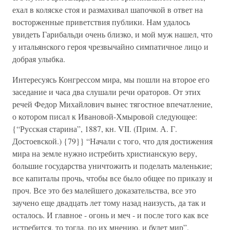
ехал в коляске стоя и размахивал шапочкой в ответ на
восторженные приветствия публики. Нам удалось
увидеть Гарибальди очень близко, и мой муж нашел, что
у итальянского героя чрезвычайно симпатичное лицо и
добрая улыбка.
Интересуясь Конгрессом мира, мы пошли на второе его
заседание и часа два слушали речи ораторов. От этих
речей Федор Михайлович вынес тягостное впечатление,
о котором писал к Ивановой-Хмыровой следующее:
{“Русская старина”, 1887, кн. VII. (Прим. А. Г.
Достоевской.) {79}} “Начали с того, что для достижения
мира на земле нужно истребить христианскую веру,
большие государства уничтожить и поделать маленькие;
все капиталы прочь, чтобы все было общее по приказу и
проч. Все это без малейшего доказательства, все это
заучено еще двадцать лет тому назад наизусть, да так и
осталось. И главное - огонь и меч - и после того как все
истребится, то тогда, по их мнению, и будет мир”.