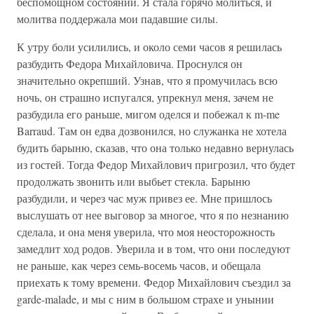
беспомощном состоянии. Я стала горячо молиться, и
молитва поддержала мои падавшие силы.
К утру боли усилились, и около семи часов я решилась
разбудить Федора Михайловича. Проснулся он
значительно окрепший. Узнав, что я промучилась всю
ночь, он страшно испугался, упрекнул меня, зачем не
разбудила его раньше, мигом оделся и побежал к m-me
Barraud. Там он едва дозвонился, но служанка не хотела
будить барыню, сказав, что она только недавно вернулась
из гостей. Тогда Федор Михайлович пригрозил, что будет
продолжать звонить или выбьет стекла. Барыню
разбудили, и через час муж привез ее. Мне пришлось
выслушать от нее выговор за многое, что я по незнанию
сделала, и она меня уверила, что моя неосторожность
замедлит ход родов. Уверила и в том, что они последуют
не раньше, как через семь-восемь часов, и обещала
приехать к тому времени. Федор Михайлович съездил за
garde-malade, и мы с ним в большом страхе и унынии