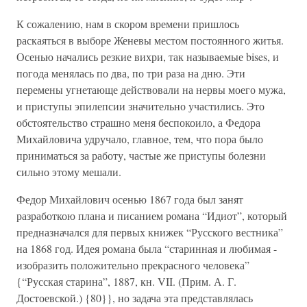
К сожалению, нам в скором времени пришлось
раскаяться в выборе Женевы местом постоянного житья.
Осенью начались резкие вихри, так называемые bises, и
погода менялась по два, по три раза на дню. Эти
перемены угнетающе действовали на нервы моего мужа,
и приступы эпилепсии значительно участились. Это
обстоятельство страшно меня беспокоило, а Федора
Михайловича удручало, главное, тем, что пора было
приниматься за работу, частые же приступы болезни
сильно этому мешали.
Федор Михайлович осенью 1867 года был занят
разработкою плана и писанием романа “Идиот”, который
предназначался для первых книжек “Русского вестника”
на 1868 год. Идея романа была “старинная и любимая -
изобразить положительно прекрасного человека”
{“Русская старина”, 1887, кн. VII. (Прим. А. Г.
Достоевской.) {80}}, но задача эта представлялась