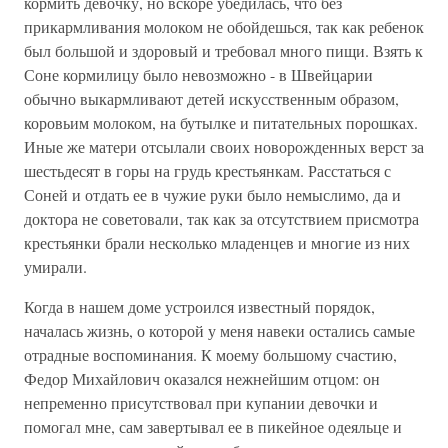
кормить девочку, но вскоре убедилась, что без
прикармливания молоком не обойдешься, так как ребенок
был большой и здоровый и требовал много пищи. Взять к
Соне кормилицу было невозможно - в Швейцарии
обычно выкармливают детей искусственным образом,
коровьим молоком, на бутылке и питательных порошках.
Иные же матери отсылали своих новорожденных верст за
шестьдесят в горы на грудь крестьянкам. Расстаться с
Соней и отдать ее в чужие руки было немыслимо, да и
доктора не советовали, так как за отсутствием присмотра
крестьянки брали несколько младенцев и многие из них
умирали.
Когда в нашем доме устроился известный порядок,
началась жизнь, о которой у меня навеки остались самые
отрадные воспоминания. К моему большому счастию,
Федор Михайлович оказался нежнейшим отцом: он
непременно присутствовал при купании девочки и
помогал мне, сам завертывал ее в пикейное одеяльце и