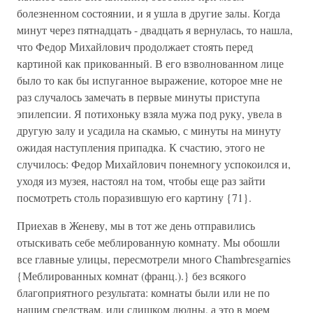
болезненном состоянии, и я ушла в другие залы. Когда
минут через пятнадцать - двадцать я вернулась, то нашла,
что Федор Михайлович продолжает стоять перед
картиной как прикованный. В его взволнованном лице
было то как бы испуганное выражение, которое мне не
раз случалось замечать в первые минуты приступа
эпилепсии. Я потихоньку взяла мужа под руку, увела в
другую залу и усадила на скамью, с минуты на минуту
ожидая наступления припадка. К счастию, этого не
случилось: Федор Михайлович понемногу успокоился и,
уходя из музея, настоял на том, чтобы еще раз зайти
посмотреть столь поразившую его картину {71}.
Приехав в Женеву, мы в тот же день отправились
отыскивать себе меблированную комнату. Мы обошли
все главные улицы, пересмотрели много Chambresgarnies
{Меблированных комнат (франц.).} без всякого
благоприятного результата: комнаты были или не по
нашим средствам, или слишком людны, а это в моем