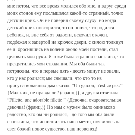
мне потом, что все время молился обо мне, и вдруг среди
моих стонов ему послышался какой-то странный, точно
детский крик. Он не поверил своему слуху, но когда
детский крик повторился, то он понял, что родился
ребенок, и, вне себя от радости, вскочил с колен,
подбежал к запертой на крючок двери, с силою толкнул
ее и, бросившись на колени около моей постели, стал
целовать мои руки. Я тоже была страшно счастлива, что
прекратились мои страдания. Мы оба были так
потрясены, что в первые пять - десять минут не знали,
кто у нас родился; мы слышали, что кто-то из
присутствовавших дам сказал: “Un garcon, n’est-ce pas?”
{Мальчик, не правда ли? (франц.)}, а другая ответила:
“Fillette, une adorable fillette!” {Девочка, очаровательная
девочка! (франц.)} Но нам с мужем было одинаково
радостно, кто бы ни родился, - до того мы оба были
счастливы, что исполнилась наша мечта, появилось на
свет божий новое существо, наш первенец!