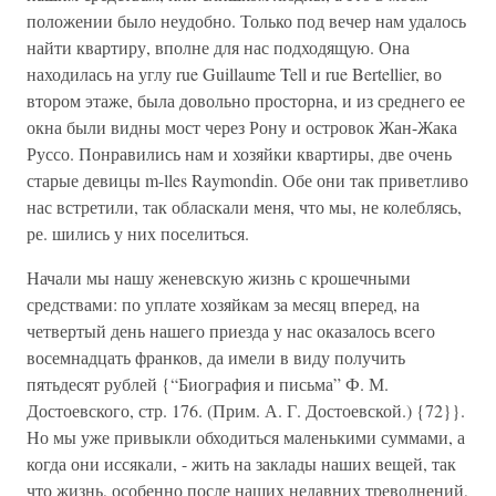
положении было неудобно. Только под вечер нам удалось
найти квартиру, вполне для нас подходящую. Она
находилась на углу rue Guillaume Tell и rue Bertellier, во
втором этаже, была довольно просторна, и из среднего ее
окна были видны мост через Рону и островок Жан-Жака
Руссо. Понравились нам и хозяйки квартиры, две очень
старые девицы m-lles Raymondin. Обе они так приветливо
нас встретили, так обласкали меня, что мы, не колеблясь,
ре. шились у них поселиться.
Начали мы нашу женевскую жизнь с крошечными
средствами: по уплате хозяйкам за месяц вперед, на
четвертый день нашего приезда у нас оказалось всего
восемнадцать франков, да имели в виду получить
пятьдесят рублей {“Биография и письма” Ф. М.
Достоевского, стр. 176. (Прим. А. Г. Достоевской.) {72}}.
Но мы уже привыкли обходиться маленькими суммами, а
когда они иссякали, - жить на заклады наших вещей, так
что жизнь, особенно после наших недавних треволнений,