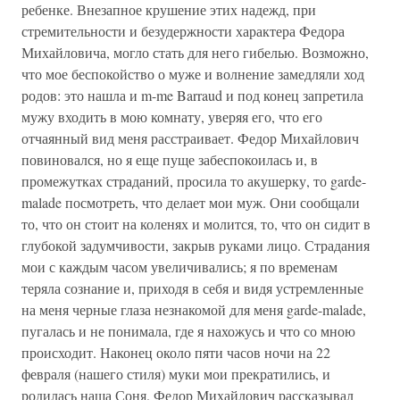
ребенке. Внезапное крушение этих надежд, при
стремительности и безудержности характера Федора
Михайловича, могло стать для него гибелью. Возможно,
что мое беспокойство о муже и волнение замедляли ход
родов: это нашла и m-me Barraud и под конец запретила
мужу входить в мою комнату, уверяя его, что его
отчаянный вид меня расстраивает. Федор Михайлович
повиновался, но я еще пуще забеспокоилась и, в
промежутках страданий, просила то акушерку, то garde-
malade посмотреть, что делает мои муж. Они сообщали
то, что он стоит на коленях и молится, то, что он сидит в
глубокой задумчивости, закрыв руками лицо. Страдания
мои с каждым часом увеличивались; я по временам
теряла сознание и, приходя в себя и видя устремленные
на меня черные глаза незнакомой для меня garde-malade,
пугалась и не понимала, где я нахожусь и что со мною
происходит. Наконец около пяти часов ночи на 22
февраля (нашего стиля) муки мои прекратились, и
родилась наша Соня. Федор Михайлович рассказывал