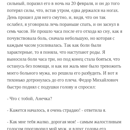
сильный, поразил его в ночь на 20 февраля, и он до того
потерял силы, что, встав утром, едва держался на ногах.
День прошел для него смутно, и, видя, что он так
ослабел, я уговорила лечь пораньше спать, и он заснул в
семь часов. Не прошло часа после его отхода ко сну, как я
почувствовала боль, сначала небольшую, но которая с
каждым часом усиливалась. Так как боли были
характерные, то я поняла, что наступают роды. Я
выносила боли часа три, но под конец стала бояться, что
останусь без помощи, и как ни жаль мне было тревожить
моего больного мужа, но решила его разбудить. И вот я
тихонько дотронулась до его плеча. Федор Михайлович
быстро поднял с подушки голову и спросил:
- Что с тобой, Анечка?
- Кажется началось, я очень страдаю! - ответила я.
- Как мне тебя жалко, дорогая моя! - самым жалостливым
голосом проговорил мой муж, и вдруг голова его