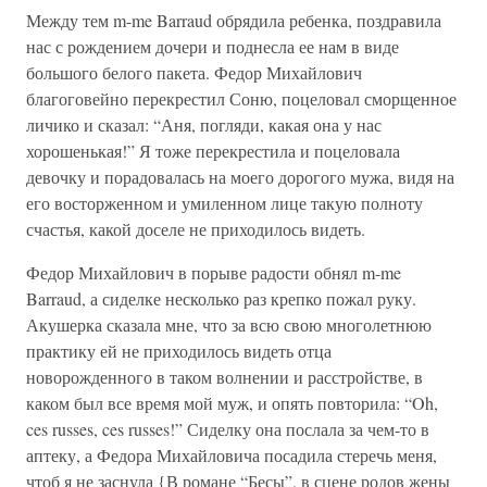
Между тем m-me Barraud обрядила ребенка, поздравила
нас с рождением дочери и поднесла ее нам в виде
большого белого пакета. Федор Михайлович
благоговейно перекрестил Соню, поцеловал сморщенное
личико и сказал: “Аня, погляди, какая она у нас
хорошенькая!” Я тоже перекрестила и поцеловала
девочку и порадовалась на моего дорогого мужа, видя на
его восторженном и умиленном лице такую полноту
счастья, какой доселе не приходилось видеть.
Федор Михайлович в порыве радости обнял m-me
Barraud, а сиделке несколько раз крепко пожал руку.
Акушерка сказала мне, что за всю свою многолетнюю
практику ей не приходилось видеть отца
новорожденного в таком волнении и расстройстве, в
каком был все время мой муж, и опять повторила: “Oh,
ces russes, ces russes!” Сиделку она послала за чем-то в
аптеку, а Федора Михайловича посадила стеречь меня,
чтоб я не заснула {В романе “Бесы”, в сцене родов жены