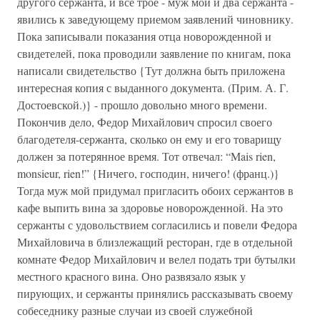
другого сержанта, и все трое - муж мой и два сержанта -
явились к заведующему приемом заявлений чиновнику.
Пока записывали показания отца новорожденной и
свидетелей, пока проводили заявление по книгам, пока
написали свидетельство {Тут должна быть приложена
интересная копия с выданного документа. (Прим. А. Г.
Достоевской.)} - прошло довольно много времени.
Покончив дело, Федор Михайлович спросил своего
благодетеля-сержанта, сколько он ему и его товарищу
должен за потерянное время. Тот отвечал: “Mais rien,
monsieur, rien!” {Ничего, господин, ничего! (франц.)}
Тогда муж мой придумал пригласить обоих сержантов в
кафе выпить вина за здоровье новорожденной. На это
сержанты с удовольствием согласились и повели Федора
Михайловича в близлежащий ресторан, где в отдельной
комнате Федор Михайлович и велел подать три бутылки
местного красного вина. Оно развязало язык у
пирующих, и сержанты принялись рассказывать своему
собеседнику разные случаи из своей служебной