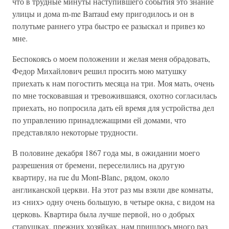
что в трудные минуты наступившего события это знание
улицы и дома m-me Barraud ему пригодилось и он в
полутьме раннего утра быстро ее разыскал и привез ко
мне.
Беспокоясь о моем положении и желая меня обрадовать,
Федор Михайлович решил просить мою матушку
приехать к нам погостить месяца на три. Моя мать, очень
по мне тосковавшая и тревожившаяся, охотно согласилась
приехать, но попросила дать ей время для устройства дел
по управлению принадлежащими ей домами, что
представляло некоторые трудности.
В половине декабря 1867 года мы, в ожидании моего
разрешения от бремени, переселились на другую
квартиру, на rue du Mont-Blanc, рядом, около
англиканской церкви. На этот раз мы взяли две комнаты,
из <них> одну очень большую, в четыре окна, с видом на
церковь. Квартира была лучше первой, но о добрых
старушках, прежних хозяйках, нам пришлось много раз