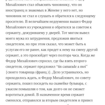
Михайлович стал объяснять чиновнику, что он
иностранец и знакомых в Женеве у него нет, но
чиновник не стал и слушать и обратился к следующему
просителю. В величайшем недоумении вышел Федор
Михайлович из учреждения и обратился за советом к
сержанту, дежурившему у дверей. Тот мигом вывел
моего мужа из затруднения, предложив явиться
свидетелем, но при этом сказал, что может быть к
услугам его не ранее, как придет к нему на смену другой
сержант, а это произойдет через полтора часа. Когда же
Федор Михайлович спросил, где бы взять второго
свидетеля, сержант предложил “tin camarade a moi”
{своего товарища (франц.)}. Дело устраивалось, но
приходилось ждать, и Федор Михайлович, по совету
сержанта, пошел посидеть на скамейке бульвара, с
ужасом помышляя о том, как долго он не сможет
воротиться домой. В назначенное время сержант
сменился, отправился за вторым свидетелем и привел