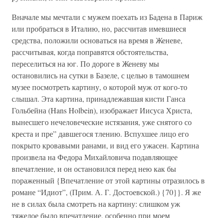
Вначале мы мечтали с мужем поехать из Бадена в Париж
или пробраться в Италию, но, рассчитав имевшиеся
средства, положили основаться на время в Женеве,
рассчитывая, когда поправятся обстоятельства,
переселиться на юг. По дороге в Женеву мы
остановились на сутки в Базеле, с целью в тамошнем
музее посмотреть картину, о которой муж от кого-то
слышал. Эта картина, принадлежавшая кисти Ганса
Гольбейна (Hans Holbein), изображает Иисуса Христа,
вынесшего нечеловеческие истязания, уже снятого со
креста и пре” давшегося тлению. Вспухшее лицо его
покрыто кровавыми ранами, и вид его ужасен. Картина
произвела на Федора Михайловича подавляющее
впечатление, и он остановился перед нею как бы
пораженный {Впечатление от этой картины отразилось в
романе “Идиот”, (Прим. А. Г. Достоевской.) {70}}. Я же
не в силах была смотреть на картину: слишком уж
тяжелое было впечатление, особенно при моем