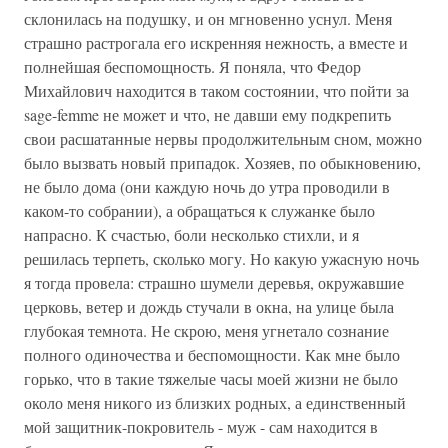
склонилась на подушку, и он мгновенно уснул. Меня
страшно растрогала его искренняя нежность, а вместе и
полнейшая беспомощность. Я поняла, что Федор
Михайлович находится в таком состоянии, что пойти за
sage-femme не может и что, не давши ему подкрепить
свои расшатанные нервы продолжительным сном, можно
было вызвать новый припадок. Хозяев, по обыкновению,
не было дома (они каждую ночь до утра проводили в
каком-то собрании), а обращаться к служанке было
напрасно. К счастью, боли несколько стихли, и я
решилась терпеть, сколько могу. Но какую ужасную ночь
я тогда провела: страшно шумели деревья, окружавшие
церковь, ветер и дождь стучали в окна, на улице была
глубокая темнота. Не скрою, меня угнетало сознание
полного одиночества и беспомощности. Как мне было
горько, что в такие тяжелые часы моей жизни не было
около меня никого из близких родных, а единственный
мой защитник-покровитель - муж - сам находится в