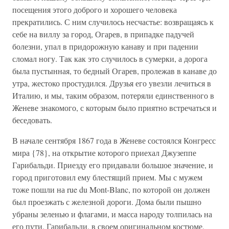
посещения этого доброго и хорошего человека
прекратились. С ним случилось несчастье: возвращаясь к
себе на виллу за город, Огарев, в припадке падучей
болезни, упал в придорожную канаву и при падении
сломал ногу. Так как это случилось в сумерки, а дорога
была пустынная, то бедный Огарев, пролежав в канаве до
утра, жестоко простудился. Друзья его увезли лечиться в
Италию, и мы, таким образом, потеряли единственного в
Женеве знакомого, с которым было приятно встречаться и
беседовать.
В начале сентября 1867 года в Женеве состоялся Конгресс
мира {78}, на открытие которого приехал Джузеппе
Гарибальди. Приезду его придавали большое значение, и
город приготовил ему блестящий прием. Мы с мужем
тоже пошли на rue du Mont-Blanc, по которой он должен
был проезжать с железной дороги. Дома были пышно
убраны зеленью и флагами, и масса народу толпилась на
его пути. Гарибальди, в своем оригинальном костюме,