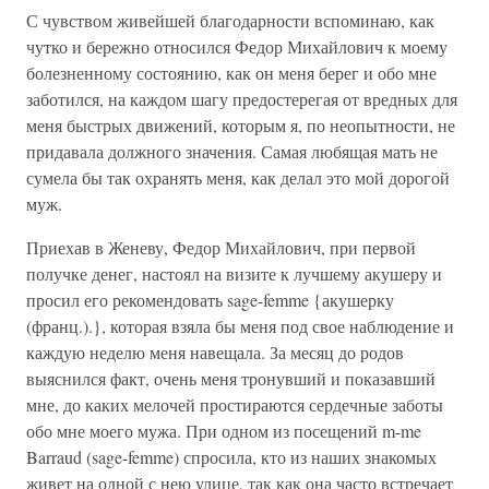
С чувством живейшей благодарности вспоминаю, как
чутко и бережно относился Федор Михайлович к моему
болезненному состоянию, как он меня берег и обо мне
заботился, на каждом шагу предостерегая от вредных для
меня быстрых движений, которым я, по неопытности, не
придавала должного значения. Самая любящая мать не
сумела бы так охранять меня, как делал это мой дорогой
муж.
Приехав в Женеву, Федор Михайлович, при первой
получке денег, настоял на визите к лучшему акушеру и
просил его рекомендовать sage-femme {акушерку
(франц.).}, которая взяла бы меня под свое наблюдение и
каждую неделю меня навещала. За месяц до родов
выяснился факт, очень меня тронувший и показавший
мне, до каких мелочей простираются сердечные заботы
обо мне моего мужа. При одном из посещений m-me
Barraud (sage-femme) спросила, кто из наших знакомых
живет на одной с нею улице, так как она часто встречает