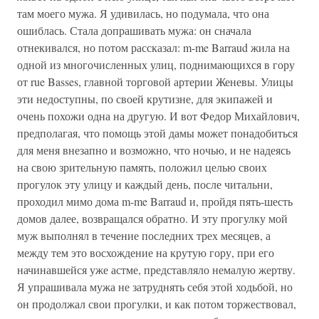
там моего мужа. Я удивилась, но подумала, что она
ошиблась. Стала допрашивать мужа: он сначала
отнекивался, но потом рассказал: m-me Barraud жила на
одной из многочисленных улиц, поднимающихся в гору
от rue Basses, главной торговой артерии Женевы. Улицы
эти недоступны, по своей крутизне, для экипажей и
очень похожи одна на другую. И вот Федор Михайлович,
предполагая, что помощь этой дамы может понадобиться
для меня внезапно и возможно, что ночью, и не надеясь
на свою зрительную память, положил целью своих
прогулок эту улицу и каждый день, после читальни,
проходил мимо дома m-me Barraud и, пройдя пять-шесть
домов далее, возвращался обратно. И эту прогулку мой
муж выполнял в течение последних трех месяцев, а
между тем это восхождение на крутую гору, при его
начинавшейся уже астме, представляло немалую жертву.
Я упрашивала мужа не затруднять себя этой ходьбой, но
он продолжал свои прогулки, и как потом торжествовал,