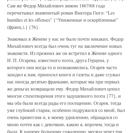
Сам же Федор Михайлович зимою 1867/68 года
перечитывал знаменитый роман Виктора Гюго: “Les
humilies et les offenses” {“Униженные и оскорбленные”
(франц.).} {76}.
Знакомых в Женеве у нас не было почти никаких. Федор
Михайлович всегда был очень туг на заключение новых
знакомств. Из прежних же он встретил в Женеве одного
Н. П. Огарева, известного поэта, друга Герцена, у
которого они когда-то и познакомились. Огарев часто
заходил к нам, приносил книги и газеты и даже ссужал
нас иногда десятью франками, которые мы при первых
же деньгах возвращали ему. Федор Михайлович ценил
многие стихотворения этого задушевного поэта {77}, и
мы оба были всегда рады его посещению. Огарев, тогда
уже глубокий старик, особенно подружился со мной, был
очень приветлив и, к моему удивлению, обращался со
мною почти как с девочкою, какою я, впрочем, тогда и
была. К нашему большому сожалению, месяца через три