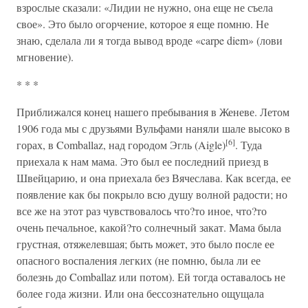
взрослые сказали: «Лидии не нужно, она еще не съела
свое». Это было огорчение, которое я еще помню. Не
знаю, сделала ли я тогда вывод вроде «carpe diem» (лови
мгновение).
* * *
Приближался конец нашего пребывания в Женеве. Летом
1906 года мы с друзьями Вульфами наняли шале высоко в
[6]
горах, в Comballaz, над городом Эгль (Aigle)
. Туда
приехала к нам мама. Это был ее последний приезд в
Швейцарию, и она приехала без Вячеслава. Как всегда, ее
появление как бы покрыло всю душу волной радости; но
все же на этот раз чувствовалось что?то иное, что?то
очень печальное, какой?то солнечный закат. Мама была
грустная, отяжелевшая; быть может, это было после ее
опасного воспаления легких (не помню, была ли ее
болезнь до Comballaz или потом). Ей тогда оставалось не
более года жизни. Или она бессознательно ощущала