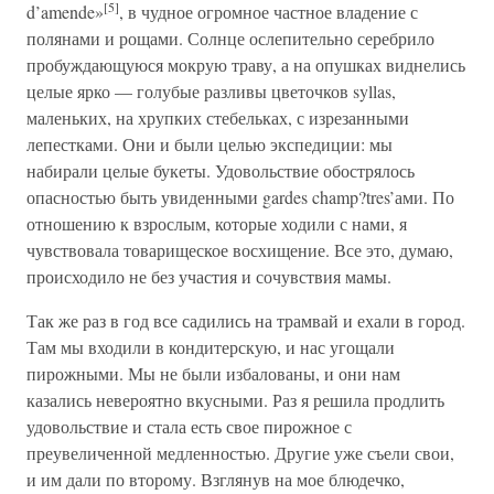
[5]
d’amende»
, в чудное огромное частное владение с
полянами и рощами. Солнце ослепительно серебрило
пробуждающуюся мокрую траву, а на опушках виднелись
целые ярко — голубые разливы цветочков syllas,
маленьких, на хрупких стебельках, с изрезанными
лепестками. Они и были целью экспедиции: мы
набирали целые букеты. Удовольствие обострялось
опасностью быть увиденными gardes champ?tres’ами. По
отношению к взрослым, которые ходили с нами, я
чувствовала товарищеское восхищение. Все это, думаю,
происходило не без участия и сочувствия мамы.
Так же раз в год все садились на трамвай и ехали в город.
Там мы входили в кондитерскую, и нас угощали
пирожными. Мы не были избалованы, и они нам
казались невероятно вкусными. Раз я решила продлить
удовольствие и стала есть свое пирожное с
преувеличенной медленностью. Другие уже съели свои,
и им дали по второму. Взглянув на мое блюдечко,