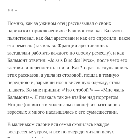
* * *
Помню, как за ужином отец рассказывал о своих
парижских приключениях с Бальмонтом, как Бальмонт
пьянствовал, как был арестован и как его спросили, какое
его ремесло (так как во Франции арестованных
заставляли работать каждого по своему ремеслу), и как
Бальмонт ответил: «Je sais faire des livres», после чего его
заставили переплетать книги. Как?то раз, наслушавшись
этих рассказов, я ушла из столовой, пошла в темную
переднюю и, зарывши нос в висевшую одежду, стала
плакать. Ко мне пришли: «Что с тобой?» — «Мне жаль
Бальмонта». Я плакала так же втайне над портретом
Ницше (он висел в маленьком салоне): из разговоров
взрослых я много наслышалась о его сумасшествии.
В маленьком салоне вся семья сходилась каждое
воскресенье утром, и все по очереди читали вслух