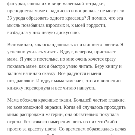
фигурки, сшила их в виде маленькой тетрадки,
преподнесла маме с надписью и вопрошала: не могут ли
33 урода образовать одного красавца? Я помню, что эта
мысль позабавила взрослых и, к моей гордости,
возбудила у них целую дискуссию.
Вспоминаю, как оскандалилась от излишнего рвения. Я
успешно училась читать. Вдруг, вечером, приезжает
мама. Я уже в постельке, но мне очень хочется сразу
показать маме, как я быстро умею читать. Беру книгу и
залпом начинаю сказку. Все радуются и меня
поздравляют. И вдруг мама замечает, что я в волнении
книжку перевернула и все читаю наизусть.
Мама обожала красивые ткани. Большей частью гладкие,
но всевозможной окраски. Когда ей случалось проходить
мимо распродажи материй, она обязательно покупала
отрезы, без всякого намерения шить из них что?либо —
просто за красоту цвета. Со временем образовалась целая