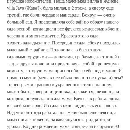
игрушка небожителей. Наша маленькая вилла в Женеве,
villa Java (Жава?), была милая, в 2 этажа, а сверху еще
третий, где были чердак и мансарды. Вокруг — очень
большой сад. Я представляла себе рай по образу нашего
сада весной, когда цвели все фруктовые деревья: яблони,
черешни и многие другие. Красота этого сада
захватывала дыхание. Посередине сада, сбоку находился
маленький сарайчик. Половина его была занята
садовыми орудиями — лопатами, граблями, лестницей и
т. д., а другая половина представляла собой крошечную
комнату, которую мама приспособила себе под студию. Я
помню смутно (меня в нее обыкновенно не пускали) чем?
то пестрым и красивым украшенные стены, на полу,
может быть, ковер или циновка, и, кажется, шезлонг, на
котором, полулежа, писала мама. Вячеслав работал дома,
в своей мансарде. Из сада в окне виднелась его голова.
Над чем он тогда работал, для меня было еще неясно, а
мама писала повесть, называвшуюся «Тридцать три
урода». Ко дню рождения мамы я вырезала из бумаги 33