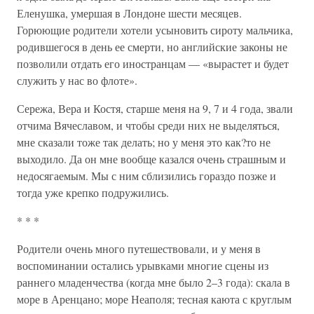
Еленушка, умершая в Лондоне шести месяцев.
Горюющие родители хотели усыновить сироту мальчика,
родившегося в день ее смерти, но английские законы не
позволили отдать его иностранцам — «вырастет и будет
служить у нас во флоте».
Сережа, Вера и Костя, старше меня на 9, 7 и 4 года, звали
отчима Вячеславом, и чтобы среди них не выделяться,
мне сказали тоже так делать; но у меня это как?то не
выходило. Да он мне вообще казался очень страшным и
недосягаемым. Мы с ним сблизились гораздо позже и
тогда уже крепко подружились.
* * *
Родители очень много путешествовали, и у меня в
воспоминании остались урывками многие сцены из
раннего младенчества (когда мне было 2–3 года): скала в
море в Аренцано; море Неаполя; тесная каюта с круглым