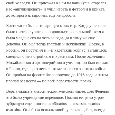
свой колледж. Он приезжал к нам на каникулы, старался
нас «англизировать» и учил играть в футбол и в крикет,
до которого я, впрочем, еще не доросла.
Костя часто бывал товарищем моих игр. Когда у него не
было ничего лучшего, он довольствовался мной, хотя я
была младше его на четыре года, да к тому же еще
девочка. Он был тогда толстый и неуклюжий. Позже, в
России, он поступил в 1–й кадетский корпус, вытянулся,
сделался очень стройным и красивым. После окончания
Михайловского артиллерийского училища он был послан
в Ровно, где через несколько месяцев его застигла война.
Он пробыл на фронте благополучно до 1918 года, а затем
пропал без вести — по всей вероятности, погиб.
Вера училась в классическом женском лицее. Для Женевы
это было учреждение передовое. Помню ее, рано утром
зубрящую еще в постели: «Sicarius — assassin, sicarius —
assassin». Она была вспыльчивой, увлекающейся, всегда