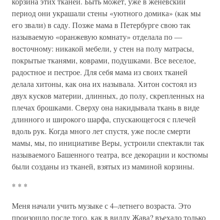
корзина этих тканей. Быть может, уже в женевский
период они украшали стены «уютного домика» (как мы
его звали) в саду. Позже мама в Петербурге свою так
называемую «оранжевую комнату» отделала по —
восточному: никакой мебели, у стен на полу матрасы,
покрытые тканями, коврами, подушками. Все веселое,
радостное и пестрое. Для себя мама из своих тканей
делала хитоны, как она их называла. Хитон состоял из
двух кусков материи, длинных, до полу, скрепленных на
плечах брошками. Сверху она накидывала ткань в виде
длинного и широкого шарфа, спускающегося с плечей
вдоль рук. Когда много лет спустя, уже после смерти
мамы, мы, по инициативе Веры, устроили спектакли так
называемого Башенного театра, все декорации и костюмы
были созданы из тканей, взятых из маминой корзины.
* * *
Меня начали учить музыке с 4–летнего возраста. Это
произошло после того, как в виллу Жава? въехало только