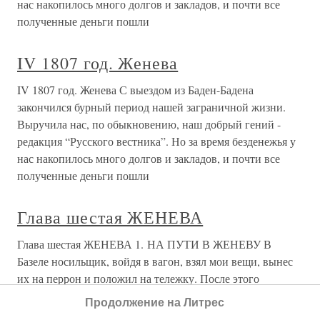
нас накопилось много долгов и закладов, и почти все
полученные деньги пошли
IV 1807 год. Женева
IV 1807 год. Женева С выездом из Баден-Бадена
закончился бурный период нашей заграничной жизни.
Выручила нас, по обыкновению, наш добрый гений -
редакция “Русского вестника”. Но за время безденежья у
нас накопилось много долгов и закладов, и почти все
полученные деньги пошли
Глава шестая ЖЕНЕВА
Глава шестая ЖЕНЕВА 1. НА ПУТИ В ЖЕНЕВУ В
Базеле носильщик, войдя в вагон, взял мои вещи, вынес
их на перрон и положил на тележку. После этого
осведомился:— Куда следует месье?«Месье» ответил, что
Продолжение на Литрес
спешит в Женеву.— Поезд в Женеву отправляется от