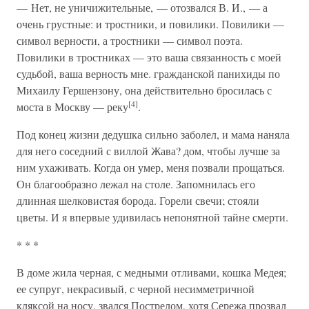
— Нет, не уничижительные, — отозвался В. И., — а
очень грустные: и тростники, и повилики. Повилики —
символ верности, а тростники — символ поэта.
Повилики в тростниках — это ваша связанность с моей
судьбой, ваша верность мне. гражданской панихиды по
Михаилу Гершензону, она действительно бросилась с
[4]
моста в Москву — реку
.
Под конец жизни дедушка сильно заболел, и мама наняла
для него соседний с виллой Жава? дом, чтобы лучше за
ним ухаживать. Когда он умер, меня позвали прощаться.
Он благообразно лежал на столе. Запомнилась его
длинная шелковистая борода. Горели свечи; стояли
цветы. И я впервые удивилась непонятной тайне смерти.
* * *
В доме жила черная, с медными отливами, кошка Медея;
ее супруг, некрасивый, с черной несимметричной
кляксой на носу, звался Пострелом, хотя Сережа прозвал