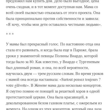
предложил нам купить дом. Дело было выгодное, цена
очень сходная, и в тот момент доступная нам. Мама со
всей своей пылкостью отказалась от этого проекта. Она
была принципиально против собственности и заявила:
«Я хочу, чтобы мои дети оставались честными людьми».
* * *
У мамы был прекрасный голос. По настоянию отца она
стала его развивать, и когда была еще в Париже, брала
уроки у знаменитой певицы Полины Виардо, которой
тогда было за 80. Как известно, у Виардо с Тургеневым
был длинный роман, и она, по всей вероятности,
научилась двум — трем русским словам. Во время уроков
с мамой она всегда настаивала: «Surtout pensez toujours ?
votre gilivotte». В Женеве мама дала несколько концертов.
Я смутно помню ее поющей за решеткой хоров в одной
протестантской церкви. Она была красавицей, в
декольтированном белом газовом платье, с ожерельем из
жемчуга. На одном из этих концертов, который она дала