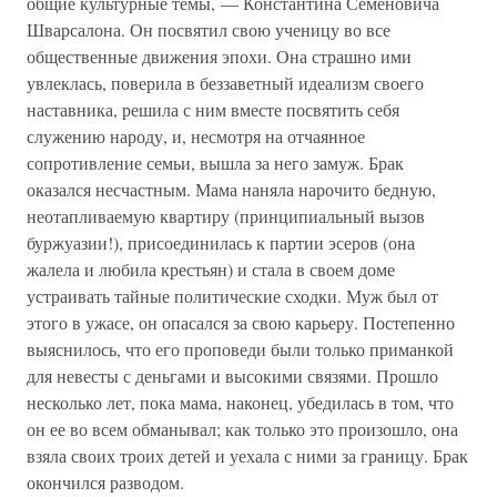
общие культурные темы, — Константина Семеновича
Шварсалона. Он посвятил свою ученицу во все
общественные движения эпохи. Она страшно ими
увлеклась, поверила в беззаветный идеализм своего
наставника, решила с ним вместе посвятить себя
служению народу, и, несмотря на отчаянное
сопротивление семьи, вышла за него замуж. Брак
оказался несчастным. Мама наняла нарочито бедную,
неотапливаемую квартиру (принципиальный вызов
буржуазии!), присоединилась к партии эсеров (она
жалела и любила крестьян) и стала в своем доме
устраивать тайные политические сходки. Муж был от
этого в ужасе, он опасался за свою карьеру. Постепенно
выяснилось, что его проповеди были только приманкой
для невесты с деньгами и высокими связями. Прошло
несколько лет, пока мама, наконец, убедилась в том, что
он ее во всем обманывал; как только это произошло, она
взяла своих троих детей и уехала с ними за границу. Брак
окончился разводом.