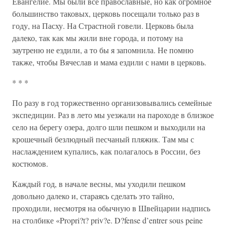
Евангелие. Мы были все православные, но как огромное
большинство таковых, церковь посещали только раз в
году, на Пасху. На Страстной говели. Церковь была
далеко, так как мы жили вне города, и потому на
заутреню не ездили, а то бы я запомнила. Не помню
также, чтобы Вячеслав и мама ездили с нами в церковь.
* * *
По разу в год торжественно организовывались семейные
экспедиции. Раз в лето мы уезжали на пароходе в близкое
село на берегу озера, долго шли пешком и выходили на
крошечный безлюдный песчаный пляжик. Там мы с
наслаждением купались, как полагалось в России, без
костюмов.
Каждый год, в начале весны, мы уходили пешком
довольно далеко и, стараясь сделать это тайно,
проходили, несмотря на обычную в Швейцарии надпись
на столбике «Propri?t? priv?e. D?fense d’entrer sous peine