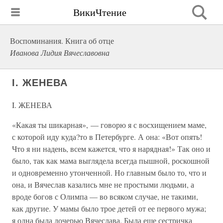
ВикиЧтение
Воспоминания. Книга об отце
Иванова Лидия Вячеславовна
I. ЖЕНЕВА
I. ЖЕНЕВА
«Какая ты шикарная», — говорю я с восхищением маме,
с которой иду куда?то в Петербурге. А она: «Вот опять!
Что я ни надень, всем кажется, что я нарядная!» Так оно и
было, так как мама выглядела всегда пышной, роскошной
и одновременно утонченной. Но главным было то, что и
она, и Вячеслав казались мне не простыми людьми, а
вроде богов с Олимпа — во всяком случае, не такими,
как другие. У мамы было трое детей от ее первого мужа;
я одна была дочерью Вячеслава. Была еще сестричка