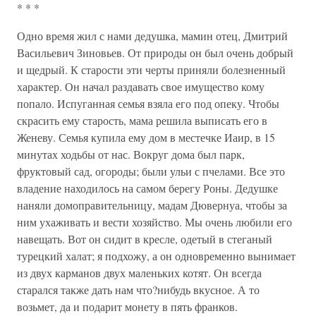
* * *
Одно время жил с нами дедушка, мамин отец, Дмитрий
Васильевич Зиновьев. От природы он был очень добрый
и щедрый. К старости эти черты приняли болезненный
характер. Он начал раздавать свое имущество кому
попало. Испуганная семья взяла его под опеку. Чтобы
скрасить ему старость, мама решила выписать его в
Женеву. Семья купила ему дом в местечке Иаир, в 15
минутах ходьбы от нас. Вокруг дома был парк,
фруктовый сад, огороды; были ульи с пчелами. Все это
владение находилось на самом берегу Роны. Дедушке
наняли домоправительницу, мадам Дювернуа, чтобы за
ним ухаживать и вести хозяйство. Мы очень любили его
навещать. Вот он сидит в кресле, одетый в стеганый
турецкий халат; я подхожу, а он одновременно вынимает
из двух карманов двух маленьких котят. Он всегда
старался также дать нам что?нибудь вкусное. А то
возьмет, да и подарит монету в пять франков.