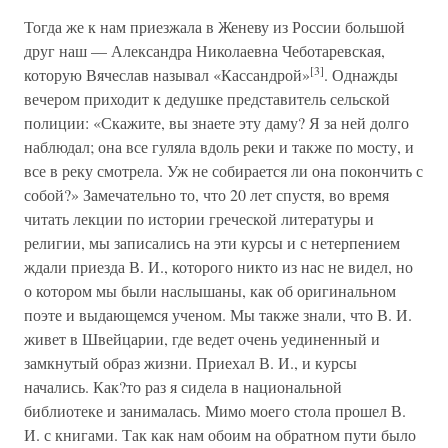
Тогда же к нам приезжала в Женеву из России большой
друг наш — Александра Николаевна Чеботаревская,
[3]
которую Вячеслав называл «Кассандрой»
. Однажды
вечером приходит к дедушке представитель сельской
полиции: «Скажите, вы знаете эту даму? Я за ней долго
наблюдал; она все гуляла вдоль реки и также по мосту, и
все в реку смотрела. Уж не собирается ли она покончить с
собой?» Замечательно то, что 20 лет спустя, во время
читать лекции по истории греческой литературы и
религии, мы записались на эти курсы и с нетерпением
ждали приезда В. И., которого никто из нас не видел, но
о котором мы были наслышаны, как об оригинальном
поэте и выдающемся ученом. Мы также знали, что В. И.
живет в Швейцарии, где ведет очень уединенный и
замкнутый образ жизни. Приехал В. И., и курсы
начались. Как?то раз я сидела в национальной
библиотеке и занималась. Мимо моего стола прошел В.
И. с книгами. Так как нам обоим на обратном пути было