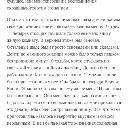
будущее, или мои теперешние воспоминания
окрашиваются этим сознанием.
Она не захотела остаться в шумном нашем доме и наняла
себе крошечное шале в совсем безлюдном месте. Из трех
— четырех стоящих там шале только ее имело внизу
жилую комнату. В верхнем этаже был сеновал.
Остальные шале были просто сеновалами или складами.
Дойти до маминого жилища можно было только пешком,
без тропинок: минут 10 ходьбы, круто спускаясь по
скользкой траве альпийских пастбищ. Должно быть, она
работала там. К нам заходила нечасто. Самое желанное
было провести ночь у нее. Она брала по очереди Веру и
Костю. Я запротестовала: почему же не меня? И однажды
была выбрана и я. Она меня научила, как разжигать печь
(я до сих пор это свято вспоминаю, когда мне приходится
это делать). Мы с ней состряпали яичницу. Все, что мама
приготовляла, казалось невероятно вкусным и совсем
необычным. В ней была какая?то жизненная солнечная