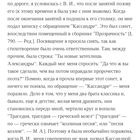
по дороге, я условилась с В. И., что после занятий позову
его (к этому времени я была уже с ним знакома). Когда
после окончания занятий я подошла к его столику, он мне
подал записку с обращением ”Кассандре“. Это был сонет,
впоследствии помещенный в сборнике ”Прозрачность“ [I,
790. — Ред.]. Посвящение я просила снять, так как
стихотворение было очень ответственным. Там, между
прочим, была строка: ”Ты новые затеплишь
Александры“. Каждый мог меня спросить: ”Да что ж вы
такое сделали, чем вы потом оправдали пророчество
поэта?“ Помню, когда я прочла впервые этот сонет, я
ничего не поняла, но обращение — ”Кассандре“ — меня
поразило. Дело в том, что у меня два брата классика и,
бывало, еще в детстве, желая меня дразнить, они
становились передо мной, чертили круг и вопили:
”Трагедия, трагедия — греческий козел“ [”трагедия“ —
по — гречески означает ”козлиная песня“, или ”песня
козлов“. —
М. А.
]. Поэтому я была необычайно поражена,
когда В. И., меня совершенно не зная, назвал Кассандрой.