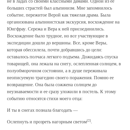
не в ладах со своими классными дамами. Одной из ее
больших страстей был альпинизм. Мне запомнилось
событие, пережитое Верой как тяжелая драма. Была
организована альпинистская экскурсия, восхождение на
Юнгфрау. Сережа и Вера к ней присоединились.
Восхождение было трудное, но все участвующие в
экспедиции дошли до вершины. Все, кроме Веры,
которая обессилела, почти добравшись до цели:
оставалось полчаса легкого подъема. Дожидаясь спуска
товарищей, она лежала на снегу, ослепленная солнцем, в
полуобморочном состоянии, а в душе переживала
неописуемую трагедию своего поражения. Помню ее
возвращение. Она была сожжена солнцем до
неузнаваемости и ее сразу уложили в постель. К этому
событию относятся стихи моего отца:
И ты в снегах познала благодать —
[2]
Ослепнуть и прозреть нагорным светом
.