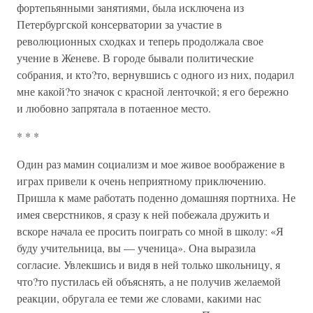
фортепьянными занятиями, была исключена из
Петербургской консерватории за участие в
революционных сходках и теперь продолжала свое
учение в Женеве. В городе бывали политические
собрания, и кто?то, вернувшись с одного из них, подарил
мне какой?то значок с красной ленточкой; я его бережно
и любовно запрятала в потаенное место.
* * *
Один раз мамин социализм и мое живое воображение в
играх привели к очень неприятному приключению.
Пришла к маме работать поденно домашняя портниха. Не
имея сверстников, я сразу к ней побежала дружить и
вскоре начала ее просить поиграть со мной в школу: «Я
буду учительница, вы — ученица». Она выразила
согласие. Увлекшись и видя в ней только школьницу, я
что?то пустилась ей объяснять, а не получив желаемой
реакции, обругала ее теми же словами, какими нас