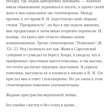
беседку, где Лидия Дмитриевна Зиновьева — Аннибал
имела обыкновение уединяться и писать, и прочел своей
жене и мне написанное им стихотворение. Между
прочим, в это время В. И. подготовлял свой сборник
стихов ”Прозрачность“, он был в три недели закончен,
мне продиктован и затем мною вторично переписан. И,
вообще, эта книга мне отчасти обязана своим
возникновением. Третье стихотворение ”Повилики“ [II,
321–22. Ред.] возникло вот как. Живя в Саратовской
губернии и гуляя раз по берегу Хопра, я увидела, что в
прибрежных тростниках вьется повилика, и так высоко,
что почти достигает верхушек тростников. Я сорвала
повилики, высушила их и вложила в письмо к В. И. Он
прислал мне в ответ стихотворение. Но уж очень в этом
стихотворении повилики уничижительны:
Жадные пристрастия мертвенной любви,
Без улыбки счастия и без солнц в крови…