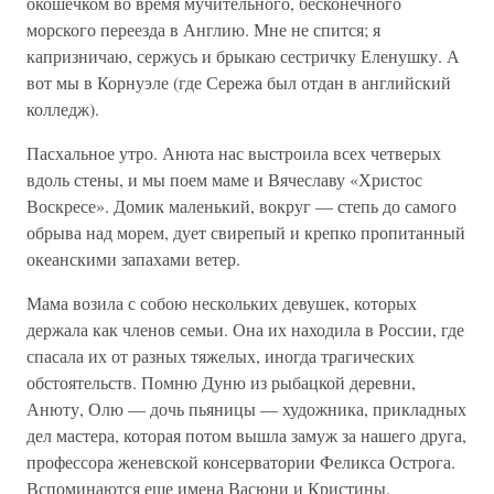
окошечком во время мучительного, бесконечного
морского переезда в Англию. Мне не спится; я
капризничаю, сержусь и брыкаю сестричку Еленушку. А
вот мы в Корнуэле (где Сережа был отдан в английский
колледж).
Пасхальное утро. Анюта нас выстроила всех четверых
вдоль стены, и мы поем маме и Вячеславу «Христос
Воскресе». Домик маленький, вокруг — степь до самого
обрыва над морем, дует свирепый и крепко пропитанный
океанскими запахами ветер.
Мама возила с собою нескольких девушек, которых
держала как членов семьи. Она их находила в России, где
спасала их от разных тяжелых, иногда трагических
обстоятельств. Помню Дуню из рыбацкой деревни,
Анюту, Олю — дочь пьяницы — художника, прикладных
дел мастера, которая потом вышла замуж за нашего друга,
профессора женевской консерватории Феликса Острога.
Вспоминаются еще имена Васюни и Кристины.