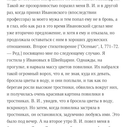
Такой же прозорливостью поразил меня В. И. и в другой
раз, когда принял Ивановского (впоследствии
профессора) за моего мужа и тем попал ему не в бровь, а
в глаз, ибо как раз в это время Ивановский сделал мне
уже вторично предложение, и хотя я ему и отказала, но
продолжала оставаться с ним в хороших дружеских
отношениях. Второе стихотворение [”Осенью“, I, 771–72.
— Ред.] посвящено мне по следующему случаю. Я
гостила у Ивановых в Швейцарии. Однажды, на
прогулке, я нарвала массу цветов повилики. Их набрался
такой огромный ворох, что я, не зная, куда их девать,
бросила цветы в воду, и они поплыли, и так как по
берегам росли высокие тростники, обвились вокруг них,
и получилась очень красивая картина повилики в
тростниках. В. И., увидев, что я бросила цветы в воду,
вскрикнул. Но затем, когда повилика застряла в
тростниках, он остановился, задумчиво любуясь ими. Это
было под вечер. А на второе утро В. И. повел меня в