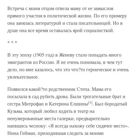
Встреча с моим отцом отвела маму от ее замыслов
прямого участия в политической жизни. По его примеру
она занялась литературой и стала писательницей. Но в
душе она все время оставалась ярой социалисткой.
* * *
В эту эпоху (1905 год) в Женеву стало попадать много
эмигрантов из России. Я не очень понимала, в чем тут
дело, но мне казалось, что это что?то героическое и очень
увлекательное.
Появился какой?то родственник Степа. Мама его
посылала в сад рубить дрова. Были трогательные брат и
[1]
сестра Митрофан и Катерина Елшины
. Был бородатый
Кузьма, который любил ходить в театр на
ненумерованные места галерки, предварительно
наевшись чесноку: «Я всегда нахожу себе сидячее место».
Нина Гейман, приходившая следить за моими