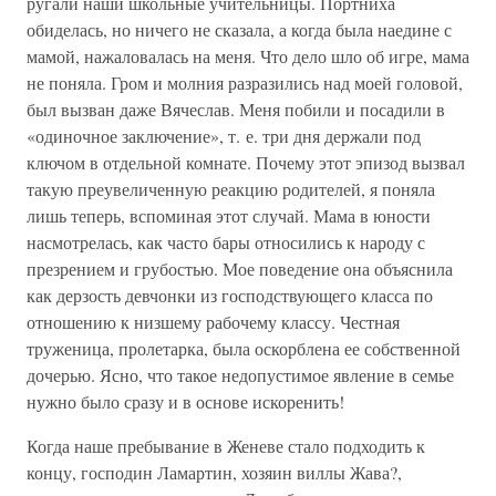
ругали наши школьные учительницы. Портниха
обиделась, но ничего не сказала, а когда была наедине с
мамой, нажаловалась на меня. Что дело шло об игре, мама
не поняла. Гром и молния разразились над моей головой,
был вызван даже Вячеслав. Меня побили и посадили в
«одиночное заключение», т. е. три дня держали под
ключом в отдельной комнате. Почему этот эпизод вызвал
такую преувеличенную реакцию родителей, я поняла
лишь теперь, вспоминая этот случай. Мама в юности
насмотрелась, как часто бары относились к народу с
презрением и грубостью. Мое поведение она объяснила
как дерзость девчонки из господствующего класса по
отношению к низшему рабочему классу. Честная
труженица, пролетарка, была оскорблена ее собственной
дочерью. Ясно, что такое недопустимое явление в семье
нужно было сразу и в основе искоренить!
Когда наше пребывание в Женеве стало подходить к
концу, господин Ламартин, хозяин виллы Жава?,