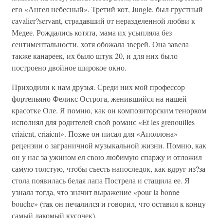
его «Ангел небесный». Третий кот, Jungle, был грустный
cavalier?servant, страдавший от неразделенной любви к
Медее. Рождались котята, мама их усыпляла без
сентиментальности, хотя обожала зверей. Она завела
также канареек, их было штук 20, и для них было
построено двойное широкое окно.
Приходили к нам друзья. Среди них мой профессор
фортепьяно Феликс Острога, женившийся на нашей
красотке Оле. Я помню, как он композиторским тенорком
исполнял для родителей свой романс «Et les grenouilles
criaient, criaient». Позже он писал для «Аполлона»
рецензии о заграничной музыкальной жизни. Помню, как
он у нас за ужином ел свою любимую спаржу и отложил
самую толстую, чтобы съесть напоследок, как вдруг из?за
стола появилась белая лапа Пострела и стащила ее. Я
узнала тогда, что значит выражение «pour la bonne
bouche» (так он печалился и говорил, что оставил к концу
самый лакомый кусочек).