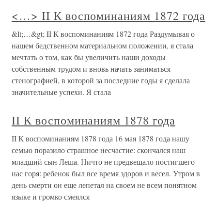
<…> II К воспоминаниям 1872 года
&lt;…&gt; II К воспоминаниям 1872 года Раздумывая о
нашем бедственном материальном положении, я стала
мечтать о том, как бы увеличить наши доходы
собственным трудом и вновь начать заниматься
стенографией, в которой за последние годы я сделала
значительные успехи. Я стала
II К воспоминаниям 1878 года
II К воспоминаниям 1878 года 16 мая 1878 года нашу
семью поразило страшное несчастие: скончался наш
младший сын Леша. Ничто не предвещало постигшего
нас горя: ребенок был все время здоров и весел. Утром в
день смерти он еще лепетал на своем не всем понятном
языке и громко смеялся