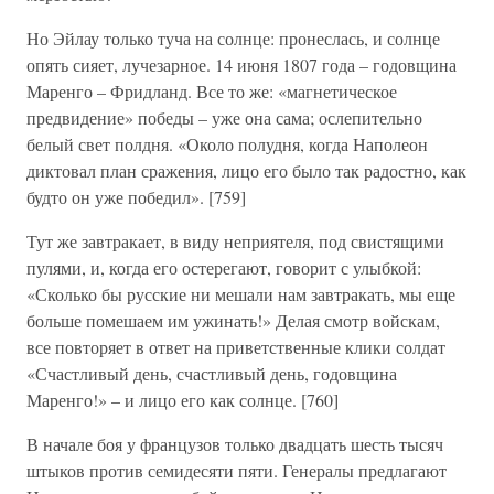
Но Эйлау только туча на солнце: пронеслась, и солнце
опять сияет, лучезарное. 14 июня 1807 года – годовщина
Маренго – Фридланд. Все то же: «магнетическое
предвидение» победы – уже она сама; ослепительно
белый свет полдня. «Около полудня, когда Наполеон
диктовал план сражения, лицо его было так радостно, как
будто он уже победил». [759]
Тут же завтракает, в виду неприятеля, под свистящими
пулями, и, когда его остерегают, говорит с улыбкой:
«Сколько бы русские ни мешали нам завтракать, мы еще
больше помешаем им ужинать!» Делая смотр войскам,
все повторяет в ответ на приветственные клики солдат
«Счастливый день, счастливый день, годовщина
Маренго!» – и лицо его как солнце. [760]
В начале боя у французов только двадцать шесть тысяч
штыков против семидесяти пяти. Генералы предлагают