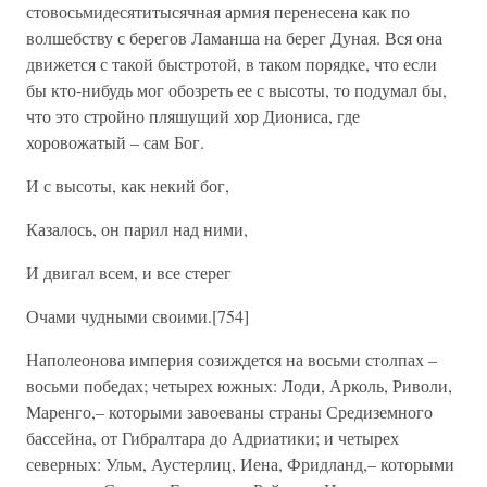
стовосьмидесятитысячная армия перенесена как по
волшебству с берегов Ламанша на берег Дуная. Вся она
движется с такой быстротой, в таком порядке, что если
бы кто-нибудь мог обозреть ее с высоты, то подумал бы,
что это стройно пляшущий хор Диониса, где
хоровожатый – сам Бог.
И с высоты, как некий бог,
Казалось, он парил над ними,
И двигал всем, и все стерег
Очами чудными своими.[754]
Наполеонова империя созиждется на восьми столпах –
восьми победах; четырех южных: Лоди, Арколь, Риволи,
Маренго,– которыми завоеваны страны Средиземного
бассейна, от Гибралтара до Адриатики; и четырех
северных: Ульм, Аустерлиц, Иена, Фридланд,– которыми