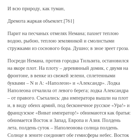
И всю природу, как туман,
Дремота жаркая объемлет.[761]
Парит на песчаных отмелях Немана; пахнет теплою
водою, рыбою, теплою земляникой и смолистыми
стружками из соснового бора. Душно; в зное зреет гроза.
Посреди Немана, против городка Тильзита, остановился
на якоре плот. На плоту – деревянный домик, с двумя на
фронтоне, в венке из свежей зелени, сплетенными
буквами – N и А: «Наполеон» и «Александр». Лодка
Наполеона отчалила от левого берега; лодка Александра
– от правого. Съехались: два императора вышли на плот
и, в виду обеих армий, под бесконечное русское «Ура!» и
французское «Виват император!» обнимаются как братья:
обнимается Восток и Запад, Европа и Азия. Полдень
лета, полдень суток – Наполеонова солнца полдень.
Солнце в зените соединяет обе гемисферы небес. Восток