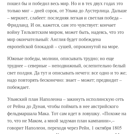
пошел бы и победил весь мир. Но и в тех двух годах это
только миг – дней сорок, от Ульма до Аустерлица. Дальше
– меркнет, слабеет: последняя легкая и светлая победа –
Фридланд. И он, кажется, сам это чувствует: кончает
войну Тильзитским миром, может быть, надеясь, что это
мир окончательный: Англия будет побеждена
европейской блокадой – сушей, опрокинутой на море.
Южные победы, молнии, описывать трудно; но еще
труднее – северные – неподвижный, ослепительно белый
свет полдня. Да тут и описывать нечего: все одно и то же;
надо повторять бесконечно: знает – может; предвидит –
побеждает.
Ульмский план Наполеона – закинуть исполинскую сеть
от Рейна до Дуная, чтобы поймать в нее австрийского
фельдмаршала Мака. Тот сам идет в ловушку. «Похоже на
то, что не Маком, а мной задуман план кампании»,–
говорит Наполеон, переходя через Рейн, 1 октября 1805