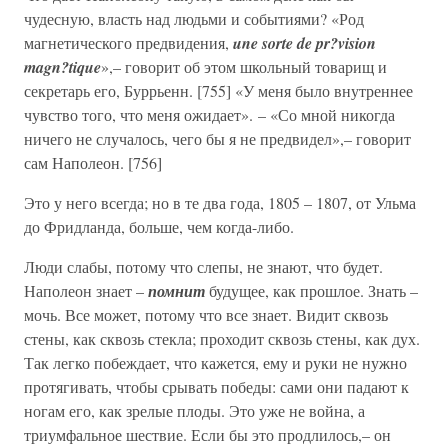
чудесную, власть над людьми и событиями? «Род
магнетического предвидения,
une sorte de pr?vision
magn?tique
»,– говорит об этом школьный товарищ и
секретарь его, Буррьенн. [755] «У меня было внутреннее
чувство того, что меня ожидает». – «Со мной никогда
ничего не случалось, чего бы я не предвидел»,– говорит
сам Наполеон. [756]
Это у него всегда; но в те два года, 1805 – 1807, от Ульма
до Фридланда, больше, чем когда-либо.
Люди слабы, потому что слепы, не знают, что будет.
Наполеон знает –
помнит
будущее, как прошлое. Знать –
мочь. Все может, потому что все знает. Видит сквозь
стены, как сквозь стекла; проходит сквозь стены, как дух.
Так легко побеждает, что кажется, ему и руки не нужно
протягивать, чтобы срывать победы: сами они падают к
ногам его, как зрелые плоды. Это уже не война, а
триумфальное шествие. Если бы это продлилось,– он