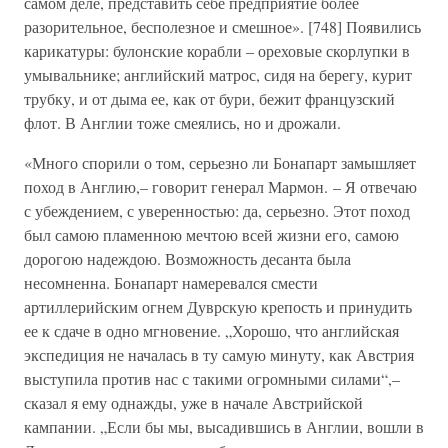
самом деле, представить себе предприятие более
разорительное, бесполезное и смешное». [748] Появились
карикатуры: булонские корабли – ореховые скорлупки в
умывальнике; английский матрос, сидя на берегу, курит
трубку, и от дыма ее, как от бури, бежит французский
флот. В Англии тоже смеялись, но и дрожали.
«Много спорили о том, серьезно ли Бонапарт замышляет
поход в Англию,– говорит генерал Мармон. – Я отвечаю
с убеждением, с уверенностью: да, серьезно. Этот поход
был самою пламенною мечтою всей жизни его, самою
дорогою надеждою. Возможность десанта была
несомненна. Бонапарт намеревался смести
артиллерийским огнем Дуврскую крепость и принудить
ее к сдаче в одно мгновение. „Хорошо, что английская
экспедиция не началась в ту самую минуту, как Австрия
выступила против нас с такими огромными силами“,–
сказал я ему однажды, уже в начале Австрийской
кампании. „Если бы мы, высадившись в Англии, вошли в