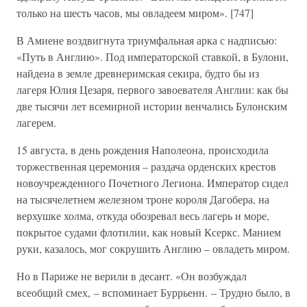
только на шесть часов, мы овладеем миром». [747]
В Амиене воздвигнута триумфальная арка с надписью:
«Путь в Англию». Под императорской ставкой, в Булони,
найдена в земле древнеримская секира, будто бы из
лагеря Юлия Цезаря, первого завоевателя Англии: как бы
две тысячи лет всемирной истории венчались Булонским
лагерем.
15 августа, в день рождения Наполеона, происходила
торжественная церемония – раздача орденских крестов
новоучрежденного Почетного Легиона. Император сидел
на тысячелетнем железном троне короля Дагобера, на
верхушке холма, откуда обозревал весь лагерь и море,
покрытое судами флотилии, как новый Ксеркс. Манием
руки, казалось, мог сокрушить Англию – овладеть миром.
Но в Париже не верили в десант. «Он возбуждал
всеобщий смех, – вспоминает Буррьенн. – Трудно было, в