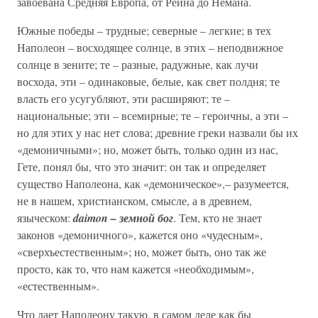
завоевана Средняя Европа, от Рейна до Немана.
Южные победы – трудные; северные – легкие; в тех
Наполеон – восходящее солнце, в этих – неподвижное
солнце в зените; те – разные, радужные, как лучи
восхода, эти – одинаковые, белые, как свет полдня; те
власть его усугубляют, эти расширяют; те –
национальные; эти – всемирные; те – героичны, а эти –
но для этих у нас нет слова; древние греки назвали бы их
«демоничными»; но, может быть, только один из нас,
Гете, понял бы, что это значит: он так и определяет
существо Наполеона, как «демоническое»,– разумеется,
не в нашем, христианском, смысле, а в древнем,
языческом:
daimon – земной бог
. Тем, кто не знает
законов «демоничного», кажется оно «чудесным»,
«сверхъестественным»; но, может быть, оно так же
просто, как то, что нам кажется «необходимым»,
«естественным».
Что дает Наполеону такую, в самом деле как бы