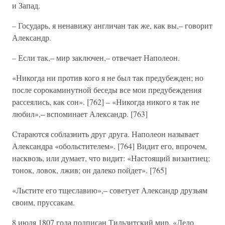
и Запад.
– Государь, я ненавижу англичан так же, как вы,– говорит
Александр.
– Если так,– мир заключен,– отвечает Наполеон.
«Никогда ни против кого я не был так предубежден; но
после сорокаминутной беседы все мои предубеждения
рассеялись, как сон». [762] – «Никогда никого я так не
любил»,– вспоминает Александр. [763]
Стараются соблазнить друг друга. Наполеон называет
Александра «обольстителем». [764] Видит его, впрочем,
насквозь, или думает, что видит: «Настоящий византиец;
тонок, ловок, лжив; он далеко пойдет». [765]
«Льстите его тщеславию»,– советует Александр друзьям
своим, пруссакам.
8 июля 1807 года подписан Тильзитский мир. «Дело