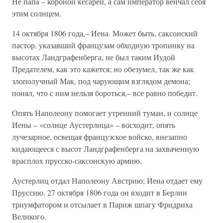
Не папа – короной кесарей, а сам император венчал себя
этим солнцем.
14 октября 1806 года,– Иена. Может быть, саксонский
пастор, указавший французам обходную тропинку на
высотах Ландграфенберга, не был таким Иудой
Предателем, как это кажется; но обезумел, так же как
злополучный Мак, под чарующим взглядом демона;
понял, что с ним нельзя бороться,– все равно победит.
Опять Наполеону помогает утренний туман, и солнце
Иены – «солнце Аустерлица» – восходит, опять
лучезарное, освещая французское войско, внезапно
кидающееся с высот Ландграфенберга на захваченную
врасплох прусско-саксонскую армию.
Аустерлиц отдал Наполеону Австрию; Иена отдает ему
Пруссию. 27 октября 1806 года он входит в Берлин
триумфатором и отсылает в Париж шпагу Фридриха
Великого.