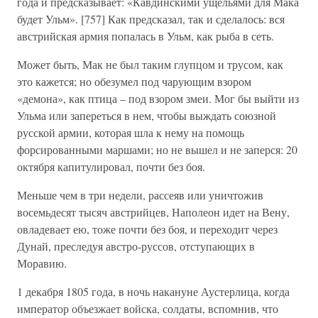
года и предсказывает: «Кавдинскими ущельями для Мака
будет Ульм». [757] Как предсказал, так и сделалось: вся
австрийская армия попалась в Ульм, как рыба в сеть.
Может быть, Мак не был таким глупцом и трусом, как
это кажется; но обезумел под чарующим взором
«демона», как птица – под взором змеи. Мог бы выйти из
Ульма или запереться в нем, чтобы выждать союзной
русской армии, которая шла к нему на помощь
форсированными маршами; но не вышел и не заперся: 20
октября капитулировал, почти без боя.
Меньше чем в три недели, рассеяв или уничтожив
восемьдесят тысяч австрийцев, Наполеон идет на Вену,
овладевает ею, тоже почти без боя, и переходит через
Дунай, преследуя австро-руссов, отступающих в
Моравию.
1 декабря 1805 года, в ночь накануне Аустерлица, когда
император объезжает войска, солдаты, вспомнив, что