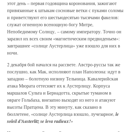
этот день – первая годовщина коронования, зажигают
привязанные к штыкам сосновые ветки с пуками соломы
и приветствуют его шестьюдесятью тысячами факелов:
служат огненную всенощную богу Митре,
Непобедимому Солнцу, – самому императору. Точно он
заразил их всех своим «магнетическим предвиденьем»:
завтрашнее «солнце Аустерлица» уже взошло для них в
ночи.
2 декабря бой начался на рассвете. Австро-руссы так же
послушно, как Мак, исполняют план Наполеона: идут в
западню – болотную низину Тельница. Кавалерийская
атака Мюрата оттесняет их к Аустерлицу. Корпуса
маршалов Сульта и Бернадотта, скрытые туманом в
овраге Гольбаха, внезапно выходят из него и атакуют
высоты Пратцена. В эту минуту, как сказано в
бюллетене, «солнце Аустерлица взошло, лучезарное,
le
soleil d’Austerlitz se leva radieux!
»