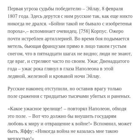
Первая угроза судьбы победителю – Эйлау, 8 февраля
1807 года. Здесь дерутся с ним русские так, как еще никто
никогда не дрался. «Бойни такой не бывало с изобретенья
пороха»,– вспоминает очевидец. [758] Корпус. Ожеро
почти истреблен артиллерией. Во время боя подымается
метель, бьющая французам прямо в лицо таким густым
снегом, что в пятнадцати шагах не видно; люди не знают,
где враг, и стреляют часто по своим. Ужас Двенадцатого
года – ужас рока глянул в глаза Наполеона в этой
ледяной, железной и кровавой ночи Эйлау.
Русские наконец отступили, но оставив врагу только
поле сражения с тридцатью тысячами убитых и раненых.
«Какое ужасное зрелище! – повторял Наполеон, обходя
это поле. – Вот что должно бы внушить государям
любовь к миру и отвращение к войне!» Вспомнил, может
быть, Яффу: «Никогда война не казалась мне такою
мерзостью!»