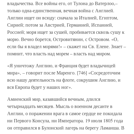
владычества. Все войны его, от Тулона до Ватерлоо,–
только одна-единственная, вечная война с Англией.
Англии ищет он всюду: сначала за Италией, Египтом,
Сирией; потом за Австрией, Германией, Испанией,
Россией; моря ищет за сушей, пробивается сквозь сушу к
морю. Вечно борется, Островитянин, с Островом. «О,
если бы я владел морями!» – скажет на Св. Елене. Знает –
помнит, что власть над морем – власть над миром.
«Я уничтожу Англию, и Франция будет владычицей
мира», – говорит после Маренго. [746] «Сосредоточим
всю нашу деятельность на флоте, сокрушим Англию, и
вся Европа будет у наших ног».
Амиенский мир, казавшийся вечным, длился
четырнадцать месяцев. Мысль о военном десанте в
Англии, о поражении врага в самое сердце не покидала
ни Первого Консула, ни Императора. 19 июля 1805 года
он отправился в Булонский лагерь на берегу Ламанша. В