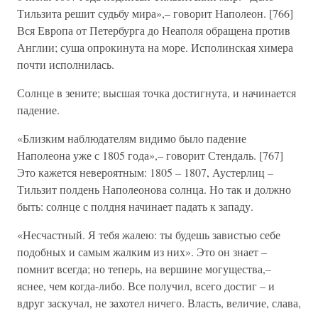
Тильзита решит судьбу мира»,– говорит Наполеон. [766]
Вся Европа от Петербурга до Неаполя обращена против
Англии; суша опрокинута на море. Исполинская химера
почти исполнилась.
Солнце в зените; высшая точка достигнута, и начинается
падение.
«Близким наблюдателям видимо было падение
Наполеона уже с 1805 года»,– говорит Стендаль. [767]
Это кажется невероятным: 1805 – 1807, Аустерлиц –
Тильзит полдень Наполеонова солнца. Но так и должно
быть: солнце с полдня начинает падать к западу.
«Несчастный. Я тебя жалею: ты будешь завистью себе
подобных и самым жалким из них». Это он знает –
помнит всегда; но теперь, на вершине могущества,–
яснее, чем когда-либо. Все получил, всего достиг – и
вдруг заскучал, не захотел ничего. Власть, величие, слава,