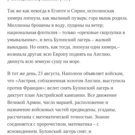
Так же как некогда в Египте и Сирии, исполинская
химера лопнула, как мыльный пузырь; гора мышь родила.
Миллионы брошены в воду, пущены на ветер;
национальная флотилия – только «ореховые скорлупки в
умывальнике», и весь Булонский лагерь – жалкий
выкидыш. Но опять, как тогда, лопнула одна химера,–
возникла другая: всю Европу поднять на Англию,
двинуть всю земную сушу на море.
В тот же день, 23 августа, Наполеон объявляет войскам,
что «Австрия, соблазненная золотом Англии, выступила
против Франции»; велит снять Булонский лагерь и
диктует план Австрийской кампании. Все движение
Великой Армии, число маршей, расположение и
назначение войсковых частей предвидены, угаданы,
рассчитаны с математической точностью. Знание
соединяется с пророчеством, математика – с
ясновидением. Булонский лагерь снят, и