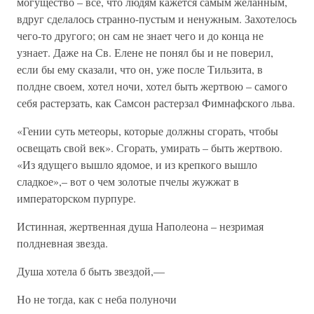
могущество – все, что людям кажется самым желанным,
вдруг сделалось странно-пустым и ненужным. Захотелось
чего-то другого; он сам не знает чего и до конца не
узнает. Даже на Св. Елене не понял бы и не поверил,
если бы ему сказали, что он, уже после Тильзита, в
полдне своем, хотел ночи, хотел быть жертвою – самого
себя растерзать, как Самсон растерзал Фимнафского льва.
«Гении суть метеоры, которые должны сгорать, чтобы
освещать свой век». Сгорать, умирать – быть жертвою.
«Из ядущего вышло ядомое, и из крепкого вышло
сладкое»,– вот о чем золотые пчелы жужжат в
императорском пурпуре.
Истинная, жертвенная душа Наполеона – незримая
полдневная звезда.
Душа хотела б быть звездой,—
Но не тогда, как с неба полуночи