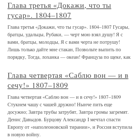
Глава третья «Докажи, что ты
гусар». 1804–1807
Глава третья «Докажи, что ты гусар». 1804–1807 Гусары,
братцы, удальцы, Рубаки, — черт мою взял душу! Я с
вами, братцы, молодцы, Я с вами черта не потрушу!
Лишь только дайте мне стакан, Позвольте выпить по
порядку, Тогда, лоханка — океан! Француза по щеке, как
Глава четвертая «Саблю вон — и в
сечу!» 1807–1809
Глава четвертая «Саблю вон — и в сечу!» 1807–1809
Стукнем чашу с чашей дружно! Нынче пить еще
досужно; Завтра трубы затрубят, Завтра громы загремят.
Денис Давыдов. Бурцову Александр I мечтал спасти
Европу от «наполеоновской тирании», и Россия вступила
в новую войну.