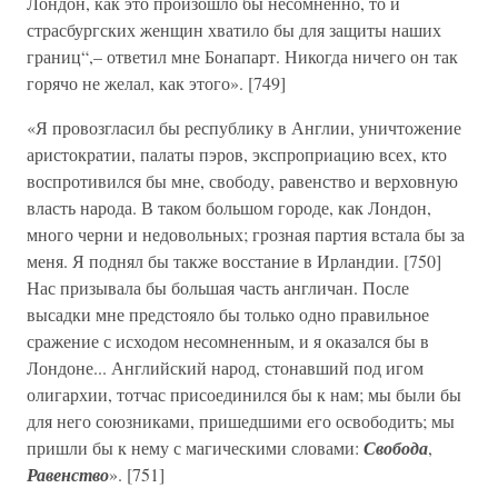
Лондон, как это произошло бы несомненно, то и
страсбургских женщин хватило бы для защиты наших
границ“,– ответил мне Бонапарт. Никогда ничего он так
горячо не желал, как этого». [749]
«Я провозгласил бы республику в Англии, уничтожение
аристократии, палаты пэров, экспроприацию всех, кто
воспротивился бы мне, свободу, равенство и верховную
власть народа. В таком большом городе, как Лондон,
много черни и недовольных; грозная партия встала бы за
меня. Я поднял бы также восстание в Ирландии. [750]
Нас призывала бы большая часть англичан. После
высадки мне предстояло бы только одно правильное
сражение с исходом несомненным, и я оказался бы в
Лондоне... Английский народ, стонавший под игом
олигархии, тотчас присоединился бы к нам; мы были бы
для него союзниками, пришедшими его освободить; мы
пришли бы к нему с магическими словами:
Свобода
,
Равенство
». [751]