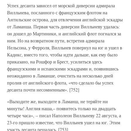
Успех десанта зависел от морской диверсии адмирала
Вилльнева, посланного с французским флотом на
Антильские острова, для отвлечения английской эскадры
от Ламанша. Первая часть диверсии Вилльневу удалась:
он дошел до Мартиники, и английский флот погнался за
ним. Но на возвратном пути, встретив адмирала
Нельсона, у Ферроля, Вилльнев повернул на юг и ушел в
Кадикс, вместо того, чтобы идти дальше, как ему было
приказано, на Рошфор и Брест, усилиться здесь
французскими и испанскими эскадрами и, появившись
неожиданно в Ламанше, очистить на несколько дней
пролив от английского флота, «что сделало бы успех
десанта почти несомненным». [752]
«Выходите же, выходите в Ламанш, не теряйте ни
минуты! Англия наша,– появитесь только на двадцать
четыре часа», – писал Наполеон Вилльневу 22 августа, а
23-го пришло известие, что Вилльнев ушел на юг. Этим
участь десанта решалась. [753]