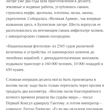
лагере уже два года шли приготовления к десанту,
земляные и водяные работы, углублялись гавани,
строились верфи, арсеналы, плотины, молы, окопы,
укрепления. Собиралась «Великая Армия», так впервые
названная здесь, в Булонском лагере. Шесть корпусов ее
расположились на венчающем гавань амфитеатре холмов,
с императорскою ставкою посередине.
«Национальная флотилия» из 2365 судов различной
величины и устройства, от канонирских шлюпок до
линейных кораблей, с двенадцатитысячным экипажем,
подымала транспорт в 160 000 человек, 10 000 лошадей и
650 пушек.
Сложная операция десанта могла быть произведена в
восемь часов: надо было только переплыть через пролив в
тридцать два километра. «Восемь часов благоприятного
ночного времени решили бы судьбы мира»,– писал
Первый Консул адмиралу Гантому, и потом император –
адмиралу Латуш-Тревилю: «Если мы овладеем проливом