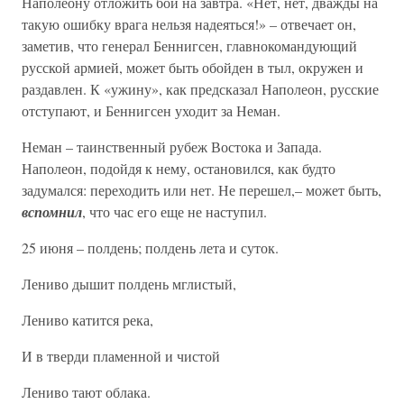
Наполеону отложить бой на завтра. «Нет, нет, дважды на
такую ошибку врага нельзя надеяться!» – отвечает он,
заметив, что генерал Беннигсен, главнокомандующий
русской армией, может быть обойден в тыл, окружен и
раздавлен. К «ужину», как предсказал Наполеон, русские
отступают, и Беннигсен уходит за Неман.
Неман – таинственный рубеж Востока и Запада.
Наполеон, подойдя к нему, остановился, как будто
задумался: переходить или нет. Не перешел,– может быть,
вспомнил
, что час его еще не наступил.
25 июня – полдень; полдень лета и суток.
Лениво дышит полдень мглистый,
Лениво катится река,
И в тверди пламенной и чистой
Лениво тают облака.