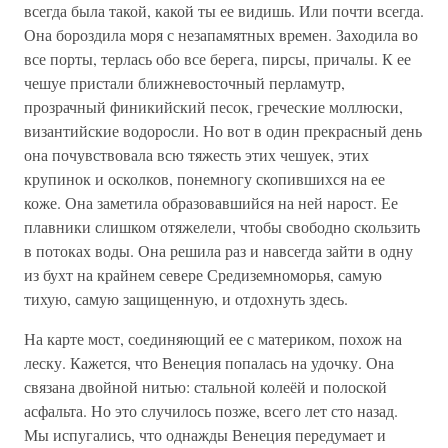
всегда была такой, какой ты ее видишь. Или почти всегда.
Она бороздила моря с незапамятных времен. Заходила во
все порты, терлась обо все берега, пирсы, причалы. К ее
чешуе пристали ближневосточный перламутр,
прозрачный финикийский песок, греческие моллюски,
византийские водоросли. Но вот в один прекрасный день
она почувствовала всю тяжесть этих чешуек, этих
крупинок и осколков, понемногу скопившихся на ее
коже. Она заметила образовавшийся на ней нарост. Ее
плавники слишком отяжелели, чтобы свободно скользить
в потоках воды. Она решила раз и навсегда зайти в одну
из бухт на крайнем севере Средиземноморья, самую
тихую, самую защищенную, и отдохнуть здесь.
На карте мост, соединяющий ее с материком, похож на
леску. Кажется, что Венеция попалась на удочку. Она
связана двойной нитью: стальной колеёй и полоской
асфальта. Но это случилось позже, всего лет сто назад.
Мы испугались, что однажды Венеция передумает и