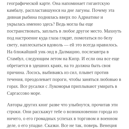
географической карте. Она напоминает гигантскую
камбалу, распластавшуюся на дне лагуны. Почему эта
дивная рыбина поднялась вверх по Адриатике и
укрылась именно здесь? Ведь могла бы еще
постранствовать, заплыть в любое другое место. Махнуть
под настроение куда глаза глядят, помотаться по белу
свету, наплескаться вдоволь — ей это всегда нравилось.
На ближайший уик-энд в Далмацию, послезавтра в
Стамбул, следующим летом на Кипр. И если она все еще
обретается в здешних краях, на то должна быть своя
причина. Лосось, выбиваясь из сил, плывет против
течения, преодолевает пороги, чтобы заняться любовью в
горах. Все русалки с Лукоморья приплывают умирать в
Саргассово море.
Авторы других книг разве что улыбнутся, прочитав эти
строки. Они расскажут тебе о возникновении города из
ничего, о его громадных успехах в торговом и военном
деле, о его упадке. Сказки. Все не так, поверь. Венеция