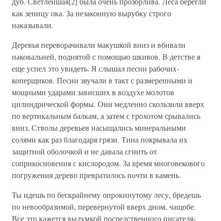
дуб. Светлейшая[2] была очень прозорлива. Леса берегли
как зеницу ока. За незаконную вырубку строго
наказывали.
Деревья переворачивали макушкой вниз и вбивали
наковальней, поднятой с помощью шкивов. В детстве я
еще успел это увидеть. Я слышал песни рабочих-
коперщиков. Песни звучали в такт с размеренными и
мощными ударами зависших в воздухе молотов
цилиндрической формы. Они медленно скользили вверх
по вертикальным балкам, а затем с грохотом срывались
вниз. Стволы деревьев насыщались минеральными
солями как раз благодаря грязи. Тина покрывала их
защитной оболочкой и не давала сгнить от
соприкосновения с кислородом. За время многовекового
погружения дерево превратилось почти в камень.
Ты идешь по бескрайнему опрокинутому лесу, бредешь
по невообразимой, перевернутой вверх дном, чащобе.
Все это кажется выдумкой посредственного писателя-