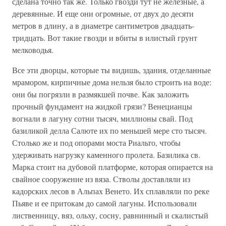
сделана точно так же. Только гвозди тут не железные, а
деревянные. И еще они огромные, от двух до десяти
метров в длину, а в диаметре сантиметров двадцать-
тридцать. Вот такие гвозди и вбиты в илистый грунт
мелководья.
Все эти дворцы, которые ты видишь, здания, отделанные
мрамором, кирпичные дома нельзя было строить на воде:
они бы погрязли в размякшей почве. Как заложить
прочный фундамент на жидкой грязи? Венецианцы
вогнали в лагуну сотни тысяч, миллионы свай. Под
базиликой делла Салюте их по меньшей мере сто тысяч.
Столько же и под опорами моста Риальто, чтобы
удерживать нагрузку каменного пролета. Базилика св.
Марка стоит на дубовой платформе, которая опирается на
свайное сооружение из вяза. Стволы доставляли из
кадорских лесов в Альпах Венето. Их сплавляли по реке
Пьяве и ее притокам до самой лагуны. Использовали
лиственницу, вяз, ольху, сосну, равнинный и скалистый