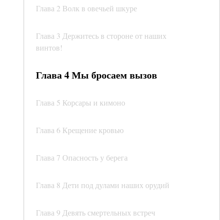
Глава 2 Волк в овечьей шкуре
Глава 3 Держитесь в стороне от наших
винтов!
Глава 4 Мы бросаем вызов
Глава 5 Корсары и кимоно
Глава 6 Крещение кровью
Глава 7 Опасность у берега
Глава 8 Дети под дулами наших орудий
Глава 9 Девять смертельных встреч