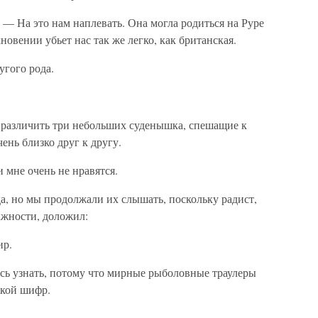
— На это нам наплевать. Она могла родиться на Руре
новении убьет нас так же легко, как британская.
угого рода.
различить три небольших суденышка, спешащие к
ень близко друг к другу.
 мне очень не нравятся.
а, но мы продолжали их слышать, поскольку радист,
ажности, доложил:
ир.
ось узнать, потому что мирные рыболовные траулеры
ской шифр.