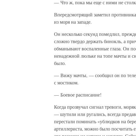
— Что ж, пока мы еще с ними не столк
Впередсмотрящий заметил противника
из моря на западе.
Он несколько секунд помедлил, прежде
сложно твердо держать бинокль, а при
обманывают воспаленные глаза. Он пос
ненадежной люльке на топе мачты и с
было.
— Вижу мачты, — сообщил он по теле
с мостиком.
— Боевое расписание!
Когда прозвучал сигнал тревоги, моря
— шутили или ругались, всегда преда
перестали поминать «ублюдков на бере
артиллериста, можно было посчитать 
его реакции на успехи и неудачи. Сей