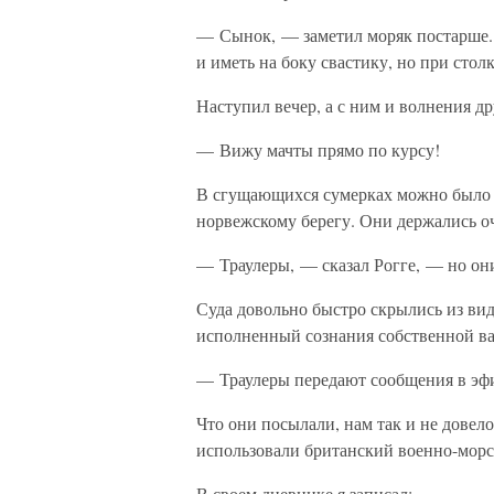
— Сынок, — заметил моряк постарше. 
и иметь на боку свастику, но при столк
Наступил вечер, а с ним и волнения др
— Вижу мачты прямо по курсу!
В сгущающихся сумерках можно было 
норвежскому берегу. Они держались оч
— Траулеры, — сказал Рогге, — но они
Суда довольно быстро скрылись из вид
исполненный сознания собственной в
— Траулеры передают сообщения в эф
Что они посылали, нам так и не довел
использовали британский военно-мор
В своем дневнике я записал: