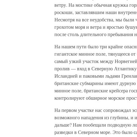
ветру. На мостике обычная кружка гор
роскоши, заставлявшим наши внутренн
Несмотря на все неудобства, мы были
грохотом моря и ветра и яростью буш
после столь длительного пребывания н
На нашем пути было три крайне опасн
гигантское минное поле, тянущееся от
самый узкий участок между Норвегией
пролив — вход в Северную Атлантику
Исландией и паковыми льдами Гренла
британские субмарины имеют дурную п
минное поле, британские крейсера гос
контролируют обширное морское прост
На первом участке нас сопровождал эс
возможного нападения из глубины, и и
дальше? Нам пообещали подводную лод
разведки в Северном море. Это было с