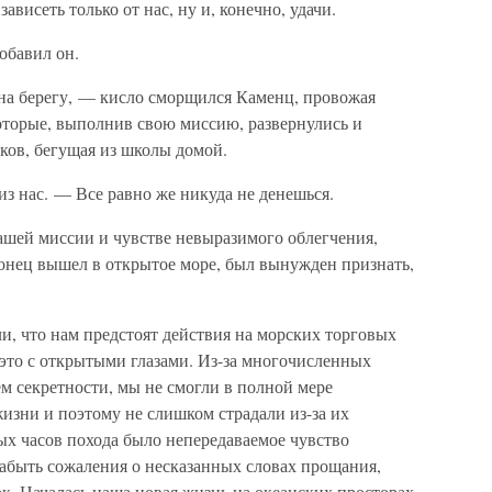
 зависеть только от нас, ну и, конечно, удачи.
обавил он.
 на берегу, — кисло сморщился Каменц, провожая
оторые, выполнив свою миссию, развернулись и
тков, бегущая из школы домой.
з нас. — Все равно же никуда не денешься.
ашей миссии и чувстве невыразимого облегчения,
конец вышел в открытое море, был вынужден признать,
и, что нам предстоят действия на морских торговых
это с открытыми глазами. Из-за многочисленных
м секретности, мы не смогли в полной мере
изни и поэтому не слишком страдали из-за их
х часов похода было непередаваемое чувство
забыть сожаления о несказанных словах прощания,
к. Началась наша новая жизнь на океанских просторах.