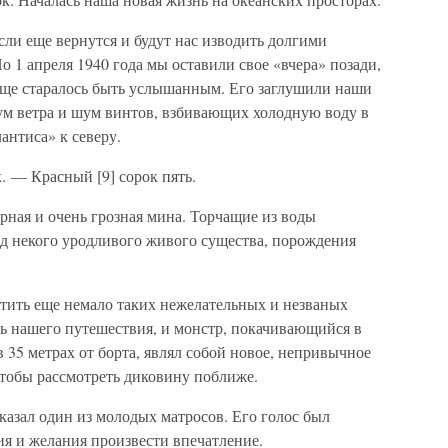
ли еще вернутся и будут нас изводить долгими
о 1 апреля 1940 года мы оставили свое «вчера» позади,
е еще старалось быть услышанным. Его заглушили наши
шум ветра и шум винтов, взбивающих холодную воду в
антиса» к северу.
 — Красный [9] сорок пять.
ерная и очень грозная мина. Торчащие из воды
д некого уродливого живого существа, порождения
етить еще немало таких нежелательных и незваных
нь нашего путешествия, и монстр, покачивающийся в
 35 метрах от борта, являл собой новое, непривычное
чтобы рассмотреть диковину поближе.
азал один из молодых матросов. Его голос был
ия и желания произвести впечатление.