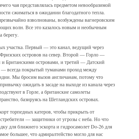
ячего чая представлялась предметом невообразимой
ости сжиматься в ожидании благодатного тепла.
 чрезвычайно взволнованы, возбуждены вагнеровским
ующих волн. Все это казалось новым и необычным
а берегу.
ых участка. Первый — это канал, ведущий через
 Фризских островов на север. Второй — Горло —
 и Британскими островами, и третий — Датский
 — всегда покрытый туманами проход между
ндии. Мы бросим вызов англичанам, потому что
ривычку ожидать в засаде на выходе из канала через
подствуют в Горле, а британские самолеты
ранство, базируясь на Шетландских островах.
корт торпедных катеров, чтобы прикрыть от
стребители — защитники от угрозы с неба. Но что
ку для ближнего эскорта и гидросамолет Do-26 для
амое большее, что адмиралтейство могло для нас