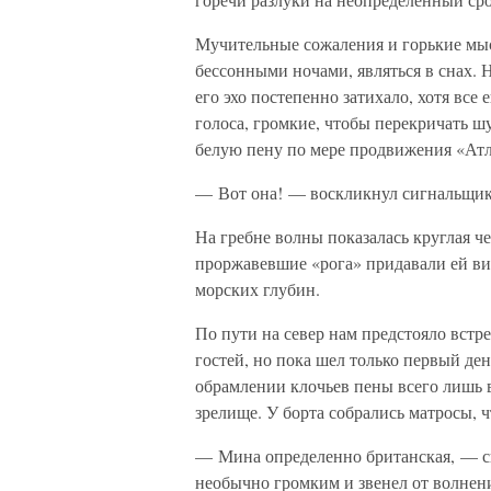
Мучительные сожаления и горькие мыс
бессонными ночами, являться в снах. Н
его эхо постепенно затихало, хотя вс
голоса, громкие, чтобы перекричать 
белую пену по мере продвижения «Атл
— Вот она! — воскликнул сигнальщик.
На гребне волны показалась круглая ч
проржавевшие «рога» придавали ей ви
морских глубин.
По пути на север нам предстояло встр
гостей, но пока шел только первый де
обрамлении клочьев пены всего лишь в
зрелище. У борта собрались матросы, 
— Мина определенно британская, — ск
необычно громким и звенел от волнен