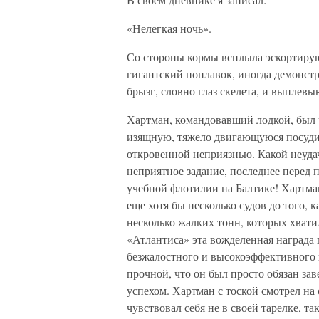
«Нелегкая ночь».
Со стороны кормы всплыла эскортирую
гигантский поплавок, иногда демонстр
брызг, словно глаз скелета, и выплевы
Хартман, командовавший лодкой, был 
изящную, тяжело двигающуюся посуди
откровенной неприязнью. Какой неуд
неприятное задание, последнее перед 
учебной флотилии на Балтике! Хартман
еще хотя бы несколько судов до того, 
несколько жалких тонн, которых хвати
«Атлантиса» эта вожделенная награда 
безжалостного и высокоэффективного 
прочной, что он был просто обязан з
успехом. Хартман с тоской смотрел на
чувствовал себя не в своей тарелке, та