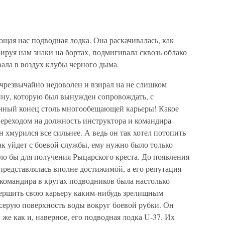
щая нас подводная лодка. Она раскачивалась, как
ируя нам знаки на бортах, подмигивала сквозь облако
вала в воздух клубы черного дыма.
чрезвычайно недоволен и взирал на не слишком
ну, которую был вынужден сопровождать, с
ачный конец столь многообещающей карьеры! Какое
переходом на должность инструктора и командира
 хмурился все сильнее. А ведь он так хотел потопить
как уйдет с боевой службы, ему нужно было только
ло бы для получения Рыцарского креста. До появления
представлялась вполне достижимой, а его репутация
командира в кругах подводников была настолько
авершить свою карьеру каким-нибудь зрелищным
 серую поверхность воды вокруг боевой рубки. Он
к же как и, наверное, его подводная лодка U-37. Их