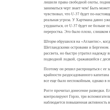
лишили права свободной охоты, подня
заниматься черт знает чем! Быть может
чувствовал, что U-37 будет по-настоя
реальная угроза. У Хартмана давно уж
ухудшаться, от U-37 будет не больше п
переростка. Это было плохо, слишком 
Шторм обрушился на «Атлантис», когд
Шетландскими островами и Бергеном. 
рассвета, но быстро утратил надежду 
подводной лодкой, сражавшейся с дес
Поэтому он решил распрощаться с ее 
крайности раздосадованного капитана в
все еще было неспокойным, однако в н
Рогге прочитал донесение разведки. Е
контролируют Горло, три вспомогател
наблюдается повышенная активность в