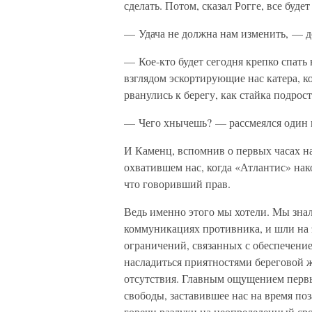
сделать. Потом, сказал Рогге, все будет
— Удача не должна нам изменить, — д
— Кое-кто будет сегодня крепко спать
взглядом эскортирующие нас катера, к
рванулись к берегу, как стайка подрос
— Чего хнычешь? — рассмеялся один и
И Каменц, вспомнив о первых часах н
охватившем нас, когда «Атлантис» на
что говоривший прав.
Ведь именно этого мы хотели. Мы знал
коммуникациях противника, и шли на 
ограничений, связанных с обеспечение
насладиться приятностями береговой ж
отсутствия. Главным ощущением первы
свободы, заставившее нас на время по
горечи разлуки на неопределенный сро