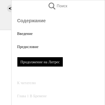
Поиск
Содержание
Введение
Предисловие
Продолжение на Литрес
К читателю
Глава 1 В Бремене