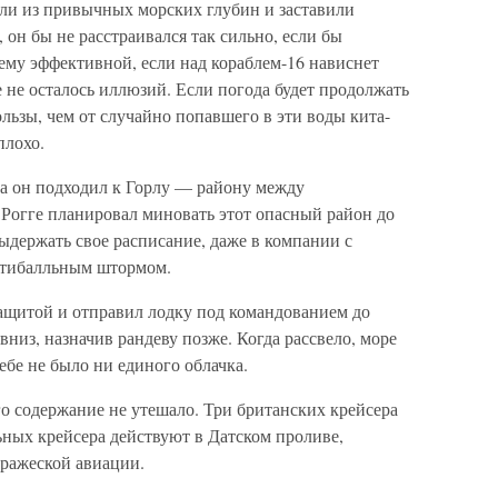
ли из привычных морских глубин и заставили
, он бы не расстраивался так сильно, если бы
щему эффективной, если над кораблем-16 нависнет
е не осталось иллюзий. Если погода будет продолжать
ользы, чем от случайно попавшего в эти воды кита-
плохо.
а он подходил к Горлу — району между
Рогге планировал миновать этот опасный район до
выдержать свое расписание, даже в компании с
ятибалльным штормом.
защитой и отправил лодку под командованием до
низ, назначив рандеву позже. Когда рассвело, море
ебе не было ни единого облачка.
го содержание не утешало. Три британских крейсера
ьных крейсера действуют в Датском проливе,
ражеской авиации.