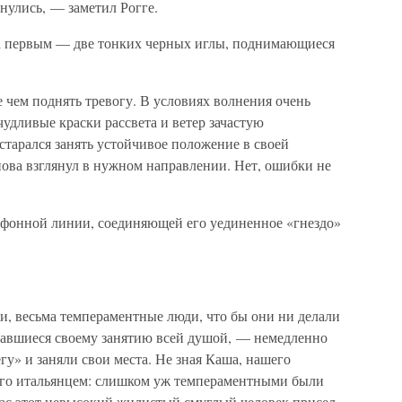
нулись, — заметил Рогге.
 первым — две тонких черных иглы, поднимающиеся
 чем поднять тревогу. В условиях волнения очень
чудливые краски рассвета и ветер зачастую
тарался занять устойчивое положение в своей
нова взглянул в нужном направлении. Нет, ошибки не
фонной линии, соединяющей его уединенное «гнездо»
ки, весьма темпераментные люди, что бы они ни делали
вавшиеся своему занятию всей душой, — немедленно
гу» и заняли свои места. Не зная Каша, нашего
его итальянцем: слишком уж темпераментными были
час этот невысокий жилистый смуглый человек присел