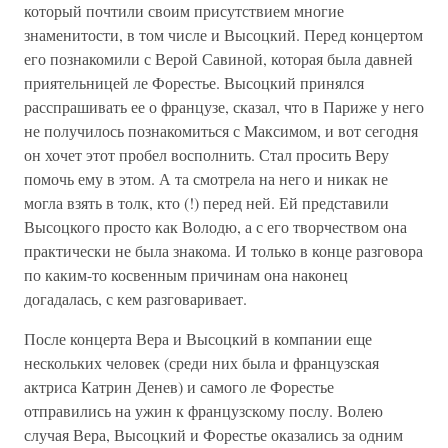
который почтили своим присутствием многие
знаменитости, в том числе и Высоцкий. Перед концертом
его познакомили с Верой Савиной, которая была давней
приятельницей ле Форестье. Высоцкий принялся
расспрашивать ее о французе, сказал, что в Париже у него
не получилось познакомиться с Максимом, и вот сегодня
он хочет этот пробел восполнить. Стал просить Веру
помочь ему в этом. А та смотрела на него и никак не
могла взять в толк, кто (!) перед ней. Ей представили
Высоцкого просто как Володю, а с его творчеством она
практически не была знакома. И только в конце разговора
по каким-то косвенным причинам она наконец
догадалась, с кем разговаривает.
После концерта Вера и Высоцкий в компании еще
нескольких человек (среди них была и французская
актриса Катрин Денев) и самого ле Форестье
отправились на ужин к французскому послу. Волею
случая Вера, Высоцкий и Форестье оказались за одним