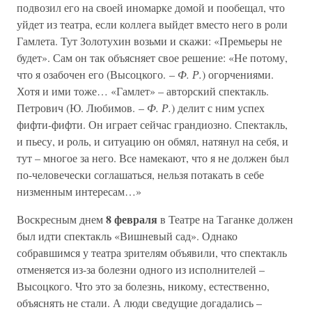
подвозил его на своей иномарке домой и пообещал, что
уйдет из театра, если коллега выйдет вместо него в роли
Гамлета. Тут Золотухин возьми и скажи: «Премьеры не
будет». Сам он так объясняет свое решение: «Не потому,
что я озабочен его (Высоцкого. –
Ф. Р.
) огорчениями.
Хотя и ими тоже… «Гамлет» – авторский спектакль.
Петрович (Ю. Любимов. –
Ф. Р.
) делит с ним успех
фифти-фифти. Он играет сейчас грандиозно. Спектакль,
и пьесу, и роль, и ситуацию он обмял, натянул на себя, и
тут – многое за него. Все намекают, что я не должен был
по-человечески соглашаться, нельзя потакать в себе
низменным интересам…»
8 февраля
Воскресным днем
в Театре на Таганке должен
был идти спектакль «Вишневый сад». Однако
собравшимся у театра зрителям объявили, что спектакль
отменяется из-за болезни одного из исполнителей –
Высоцкого. Что это за болезнь, никому, естественно,
объяснять не стали. А люди сведущие догадались –