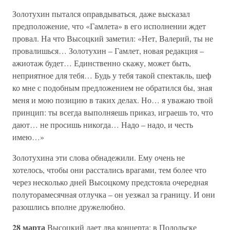
Золотухин пытался оправдываться, даже высказал
предположение, что «Гамлета» в его исполнении ждет
провал. На что Высоцкий заметил: «Нет, Валерий, ты не
провалишься… Золотухин – Гамлет, новая редакция –
ажиотаж будет… Единственно скажу, может быть,
неприятное для тебя… Будь у тебя такой спектакль, шеф
ко мне с подобным предложением не обратился бы, зная
меня и мою позицию в таких делах. Но… я уважаю твой
принцип: ты всегда выполняешь приказ, играешь то, что
дают… не просишь никогда… Надо – надо, и честь
имею…»
Золотухина эти слова обнадежили. Ему очень не
хотелось, чтобы они расстались врагами, тем более что
через несколько дней Высоцкому предстояла очередная
полуторамесячная отлучка – он уезжал за границу. И они
разошлись вполне дружелюбно.
28 марта
Высоцкий дает два концерта: в Подольске