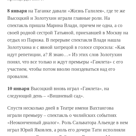
8 января
на Таганке давали «Жизнь Галилея», где те же
Высоцкий и Золотухин играли главные роли. На
спектакль пришла Марина Влади, причем не одна, а со
своей родной сестрой Татьяной, приехавшей в Москву на
отдых из Парижа. В перерыве спектакля Влади нашла
Золотухина и с явной хитрецой в голосе спросила: «Как
идут репетиции, а? Я знаю…» Из этих слов Золотухин
понял, что все только и ждут премьеры «Гамлета» с его
участием, чтобы потом вволю поиздеваться над его
провалом.
10 января
Высоцкий вновь играл «Гамлета», на
следующий день – «Вишневый сад».
Спустя несколько дней в Театре имени Вахтангова
играли премьеру – спектакль о чилийских событиях
«Неоконченный диалог». Роль Сальватора Альенде в нем
играл Юрий Яковлев, а роль его дочери Тати исполняли