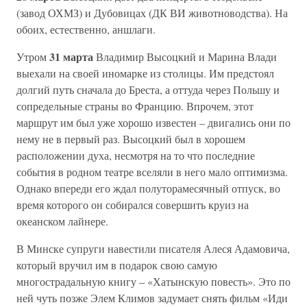
(завод ОХМЗ) и Дубовицах (ДК ВИ животноводства). На
обоих, естественно, аншлаги.
31 марта
Утром
Владимир Высоцкий и Марина Влади
выехали на своей иномарке из столицы. Им предстоял
долгий путь сначала до Бреста, а оттуда через Польшу и
сопредельные страны во Францию. Впрочем, этот
маршрут им был уже хорошо известен – двигались они по
нему не в первый раз. Высоцкий был в хорошем
расположении духа, несмотря на то что последние
события в родном театре вселяли в него мало оптимизма.
Однако впереди его ждал полуторамесячный отпуск, во
время которого он собирался совершить круиз на
океанском лайнере.
В Минске супруги навестили писателя Алеся Адамовича,
который вручил им в подарок свою самую
многострадальную книгу – «Хатынскую повесть». Это по
ней чуть позже Элем Климов задумает снять фильм «Иди