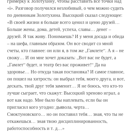
гримерку к Золотухину, чтобы расставить все точки над
«i». Разговор получился незлобивый, о чем можно судить
по дневникам Золотухина. Высоцкий сказал следующее:
«В своей жизни я больше всего ценил и ценю друзей…
Больше жены, дома, детей, успеха, славы… денег –
друзей. Я так живу. Понимаешь? И у меня досада и обида
– на шефа, главным образом. Он все сводит со мной
счеты, кто главнее: он или я, в том же „Гамлете“. А я – не
свожу… И он мне хочет доказать: „Вот вас не будет, а
„Гамлет“ будет, и театр без вас проживет!“ Да на
здоровье… Но откуда такая постановка? И самое главное,
он пошел на хитрость: он выбрал тебя, моего друга, и вот,
дескать, твой друг тебя заменит… Я не боюсь, что кто-то
лучше сыграет, что скажут: Высоцкий хреново играл, а
вот как надо. Мне было бы наплевать, если бы он
пригласил кого угодно: дьявола, черта…
Смоктуновского… но он поставил тебя… зная, что ты не
откажешься… зная твою дисциплинированность,
работоспособность и т. д…»