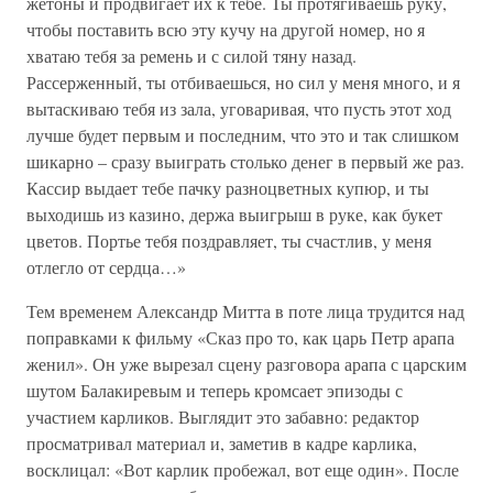
жетоны и продвигает их к тебе. Ты протягиваешь руку,
чтобы поставить всю эту кучу на другой номер, но я
хватаю тебя за ремень и с силой тяну назад.
Рассерженный, ты отбиваешься, но сил у меня много, и я
вытаскиваю тебя из зала, уговаривая, что пусть этот ход
лучше будет первым и последним, что это и так слишком
шикарно – сразу выиграть столько денег в первый же раз.
Кассир выдает тебе пачку разноцветных купюр, и ты
выходишь из казино, держа выигрыш в руке, как букет
цветов. Портье тебя поздравляет, ты счастлив, у меня
отлегло от сердца…»
Тем временем Александр Митта в поте лица трудится над
поправками к фильму «Сказ про то, как царь Петр арапа
женил». Он уже вырезал сцену разговора арапа с царским
шутом Балакиревым и теперь кромсает эпизоды с
участием карликов. Выглядит это забавно: редактор
просматривал материал и, заметив в кадре карлика,
восклицал: «Вот карлик пробежал, вот еще один». После