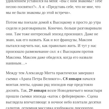
удивлением уставился на меня: «Вы с ним знакомы? Тебе
песню посвятил?». А я: «Представь себе, что не мне, что
мы не были знакомы до этой встречи».
Потом мы поехали домой к Высоцкому и просто до утра
сидели и разговаривали. Конечно, больше разговаривали
они. Там тоже интересный эпизод произошел. Даже не
знаю, как его назвать. Как и все французы, Максим
пытался научить нас, как правильно жить. И тут у нас
произошло размежевание сил: я с Высоцким против
Максима. Максим даже обиделся, когда его назвали
наивным…»
Между тем Александр Митта практически завершил
. С8 января
съемки «Арапа Петра Великого»
начался
монтаж ленты, однако ряд эпизодов еще предстояло
29 января
доснять. Так,
возле Новодевичьего монастыря
прошли съемки эпизода «каток с фейерверком». Сцена
выглядела впечатляюще: в ночное небо взлетали десятки
салютов, огромная массовка изображала ликующую