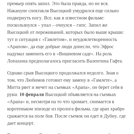
премьер опять запил. Это была правда, но не вся.
Накануне спектакля Высоцкий умудрился еще сильно
подвернуть ногу. Все, как в известном фильме:
поскользнулся – упал – очнулся – гипс. Запил же
Высоцкий от переживаний, которых было выше крыши:
тут и ситуация с «Гамлетом», и неудовлетворенность
«Арапом», да еще добрые люди донесли, что Эфрос
надумал заменить его в «Вишневом саде». На роль
Лопахина предполагалось пригласить Валентина Гафта.
Однако срыв Высоцкого продолжался недолго. Зная о
том, что Любимов готовит ему замену в «Гамлете», а
Митта рвет и мечет на съемках «Арапа», он берет себя в
10 февраля
руки.
Высоцкий объявляется на съемках
«Арапа» и, несмотря на то что хромает, снимается в
коротеньком эпизоде из пролога фильма, где арап храбро
сражается на поле боя. После съемок он едет в Дубну, где
дает концерт.