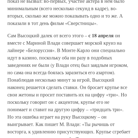
показ не вызвал: во-первых, участие актера в нем было
минимальным (всего несколько секунд в кадре), во-
вторых, сколько же можно показывать одно и то же. А
показали в тот день фильм «Сверстницы».
с 18 апреля
Сам Высоцкий далек от всего этого –
он
вместе с Мариной Влади совершает морской круиз на
лайнере «Белоруссия». В Монте-Карло они специально
идут в казино, поскольку оба ни разу в подобных
заведениях не были (у Влади отец был заядлым игроком,
но сама она всегда боялась заразиться его азартом).
Понаблюдав несколько минут за игрой, Высоцкий
наконец решается сделать ставки. Он бросает крупье все
свои жетоны и просит поставить их на цифру «три». Но
поскольку говорит он с акцентом, крупье его не
понимает и ставит на другую цифру – «тридцать три».
Но эта ошибка играет на руку Высоцкому – он
выигрывает. Как пишет М. Влади: «Ты рычишь от
восторга, к удивлению присутствующих. Крупье сгребает