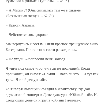
Румынии в фильме «Туннель». –
Ф. Р.
).
– А Марину? (Она снималась там же в фильме
«Безымянная звезда». –
Ф. Р.
)
– Кристи Авраам.
– Действительно, здорово.
Мы вернулись к гостям. Пили красное французское вино.
Беседовали. Постепенно гости расходились.
– Не уходи, – попросил меня Володя.
Я ушла под самое утро, чуть ли не последней. Когда
прощались, он сказал: «Помни… мало ли что… Я тут как
тут… Я твой дежурный».
23 января
Высоцкий съездил в Ивантеевку, где дал
двухчасовой концерт в Доме культуры «Юбилейный». На
следующий день он играл в «Жизни Галилея».