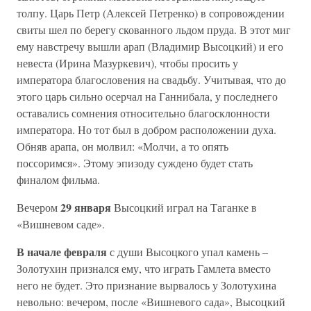
толпу. Царь Петр (Алексей Петренко) в сопровождении
свиты шел по берегу скованного льдом пруда. В этот миг
ему навстречу вышли арап (Владимир Высоцкий) и его
невеста (Ирина Мазуркевич), чтобы просить у
императора благословения на свадьбу. Учитывая, что до
этого царь сильно осерчал на Ганнибала, у последнего
оставались сомнения относительно благосклонности
императора. Но тот был в добром расположении духа.
Обняв арапа, он молвил: «Молчи, а то опять
поссоримся». Этому эпизоду суждено будет стать
финалом фильма.
29 января
Вечером
Высоцкий играл на Таганке в
«Вишневом саде».
В начале февраля
с души Высоцкого упал камень –
Золотухин признался ему, что играть Гамлета вместо
него не будет. Это признание вырвалось у Золотухина
невольно: вечером, после «Вишневого сада», Высоцкий