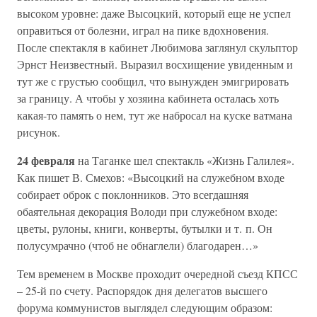
высоком уровне: даже Высоцкий, который еще не успел
оправиться от болезни, играл на пике вдохновения.
После спектакля в кабинет Любимова заглянул скульптор
Эрнст Неизвестный. Выразил восхищение увиденным и
тут же с грустью сообщил, что вынужден эмигрировать
за границу. А чтобы у хозяина кабинета осталась хоть
какая-то память о нем, тут же набросал на куске ватмана
рисунок.
24 февраля
на Таганке шел спектакль «Жизнь Галилея».
Как пишет В. Смехов: «Высоцкий на служебном входе
собирает оброк с поклонников. Это всегдашняя
обаятельная декорация Володи при служебном входе:
цветы, рулоны, книги, конверты, бутылки и т. п. Он
полусумрачно (чтоб не обнаглели) благодарен…»
Тем временем в Москве проходит очередной съезд КПСС
– 25-й по счету. Распорядок дня делегатов высшего
форума коммунистов выглядел следующим образом: