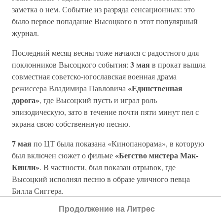
заметка о нем. Событие из разряда сенсационных: это
было первое попадание Высоцкого в этот популярный
журнал.
Последний месяц весны тоже начался с радостного для
3 мая
поклонников Высоцкого события:
в прокат вышла
совместная советско-югославская военная драма
«Единственная
режиссера Владимира Павловича
дорога»
, где Высоцкий пусть и играл роль
эпизодическую, зато в течение почти пяти минут пел с
экрана свою собственнную песню.
7 мая
по ЦТ была показана «Кинопанорама», в которую
«Бегство мистера Мак-
был включен сюжет о фильме
Кинли»
. В частности, был показан отрывок, где
Высоцкий исполнял песню в образе уличного певца
Билла Сиггера.
Продолжение на Литрес
15 мая
Владимир Высоцкий объявился в Москве.