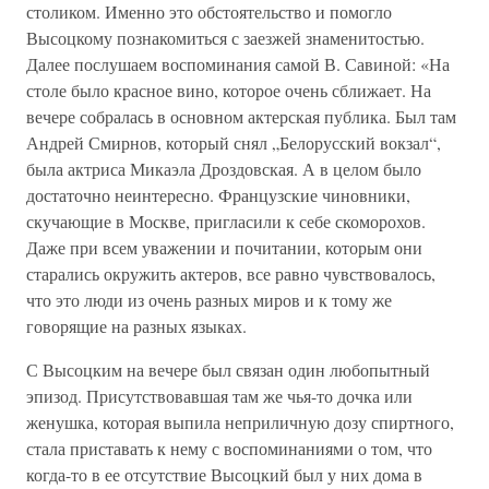
столиком. Именно это обстоятельство и помогло
Высоцкому познакомиться с заезжей знаменитостью.
Далее послушаем воспоминания самой В. Савиной: «На
столе было красное вино, которое очень сближает. На
вечере собралась в основном актерская публика. Был там
Андрей Смирнов, который снял „Белорусский вокзал“,
была актриса Микаэла Дроздовская. А в целом было
достаточно неинтересно. Французские чиновники,
скучающие в Москве, пригласили к себе скоморохов.
Даже при всем уважении и почитании, которым они
старались окружить актеров, все равно чувствовалось,
что это люди из очень разных миров и к тому же
говорящие на разных языках.
С Высоцким на вечере был связан один любопытный
эпизод. Присутствовавшая там же чья-то дочка или
женушка, которая выпила неприличную дозу спиртного,
стала приставать к нему с воспоминаниями о том, что
когда-то в ее отсутствие Высоцкий был у них дома в