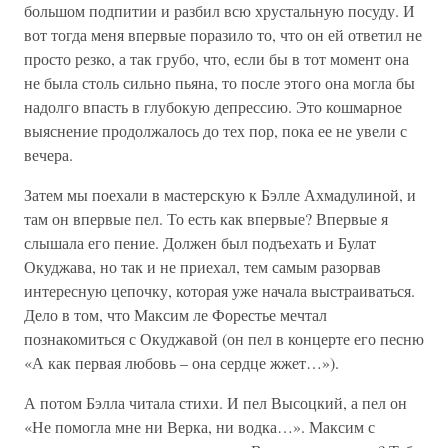
большом подпитии и разбил всю хрустальную посуду. И
вот тогда меня впервые поразило то, что он ей ответил не
просто резко, а так грубо, что, если бы в тот момент она
не была столь сильно пьяна, то после этого она могла бы
надолго впасть в глубокую депрессию. Это кошмарное
выяснение продолжалось до тех пор, пока ее не увели с
вечера.
Затем мы поехали в мастерскую к Бэлле Ахмадулиной, и
там он впервые пел. То есть как впервые? Впервые я
слышала его пение. Должен был подъехать и Булат
Окуджава, но так и не приехал, тем самым разорвав
интересную цепочку, которая уже начала выстраиваться.
Дело в том, что Максим ле Форестье мечтал
познакомиться с Окуджавой (он пел в концерте его песню
«А как первая любовь – она сердце жжет…»).
А потом Бэлла читала стихи. И пел Высоцкий, а пел он
«Не помогла мне ни Верка, ни водка…». Максим с