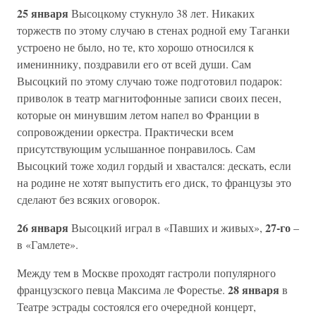
25 января
Высоцкому стукнуло 38 лет. Никаких
торжеств по этому случаю в стенах родной ему Таганки
устроено не было, но те, кто хорошо относился к
имениннику, поздравили его от всей души. Сам
Высоцкий по этому случаю тоже подготовил подарок:
приволок в театр магнитофонные записи своих песен,
которые он минувшим летом напел во Франции в
сопровождении оркестра. Практически всем
присутствующим услышанное понравилось. Сам
Высоцкий тоже ходил гордый и хвастался: дескать, если
на родине не хотят выпустить его диск, то французы это
сделают без всяких оговорок.
26 января
27-го
Высоцкий играл в «Павших и живых»,
–
в «Гамлете».
Между тем в Москве проходят гастроли популярного
28 января
французского певца Максима ле Форестье.
в
Театре эстрады состоялся его очередной концерт,