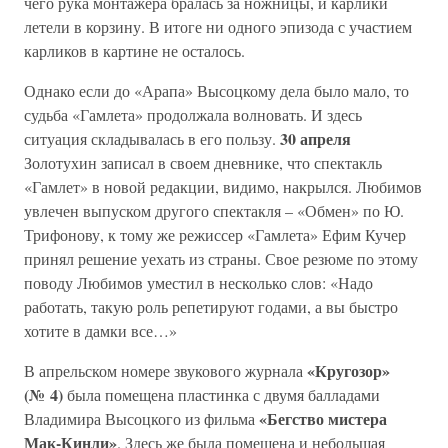
чего рука монтажера бралась за ножницы, и карлики
летели в корзину. В итоге ни одного эпизода с участием
карликов в картине не осталось.
Однако если до «Арапа» Высоцкому дела было мало, то
судьба «Гамлета» продолжала волновать. И здесь
30 апреля
ситуация складывалась в его пользу.
Золотухин записал в своем дневнике, что спектакль
«Гамлет» в новой редакции, видимо, накрылся. Любимов
увлечен выпуском другого спектакля – «Обмен» по Ю.
Трифонову, к тому же режиссер «Гамлета» Ефим Кучер
принял решение уехать из страны. Свое резюме по этому
поводу Любимов уместил в несколько слов: «Надо
работать, такую роль репетируют годами, а вы быстро
хотите в дамки все…»
«Кругозор»
В апрельском номере звукового журнала
(№ 4)
была помещена пластинка с двумя балладами
«Бегство мистера
Владимира Высоцкого из фильма
Мак-Кинли»
. Здесь же была помещена и небольшая