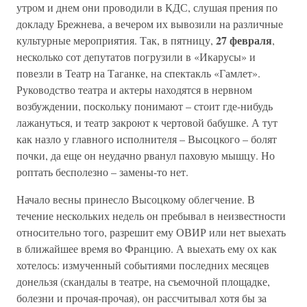
утром и днем они проводили в КДС, слушая прения по
докладу Брежнева, а вечером их вывозили на различные
27 февраля
культурные мероприятия. Так, в пятницу,
,
несколько сот депутатов погрузили в «Икарусы» и
повезли в Театр на Таганке, на спектакль «Гамлет».
Руководство театра и актеры находятся в нервном
возбуждении, поскольку понимают – стоит где-нибудь
лажануться, и театр закроют к чертовой бабушке. А тут
как назло у главного исполнителя – Высоцкого – болят
почки, да еще он неудачно рванул паховую мышцу. Но
роптать бесполезно – замены-то нет.
Начало весны принесло Высоцкому облегчение. В
течение нескольких недель он пребывал в неизвестности
относительно того, разрешит ему ОВИР или нет выехать
в ближайшее время во Францию. А выехать ему ох как
хотелось: измученный событиями последних месяцев
донельзя (скандалы в театре, на съемочной площадке,
болезни и прочая-прочая), он рассчитывал хотя бы за