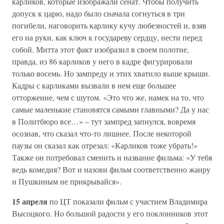
карликов, которые изображали сенат. Чтобы получить
допуск к царю, надо было сначала согнуться в три
погибели, наговорить карлику кучу любезностей и, взяв
его на руки, как ключ к государеву сердцу, нести перед
собой. Митта этот факт изобразил в своем полотне,
правда, из 86 карликов у него в кадре фигурировали
только восемь. Но зампреду и этих хватило выше крыши.
Кадры с карликами вызвали в нем еще большее
отторжение, чем с шутом. «Это что же, намек на то, что
самые маленькие становятся самыми главными? Да у нас
в Политбюро все…» – тут зампред запнулся, вовремя
осознав, что сказал что-то лишнее. После некоторой
паузы он сказал как отрезал: «Карликов тоже убрать!»
Также он потребовал сменить и название фильма: «У тебя
ведь комедия? Вот и назови фильм соответственно жанру
и Пушкиным не прикрывайся».
15 апреля
по ЦТ показали фильм с участием Владимира
Высоцкого. Но большой радости у его поклонников этот