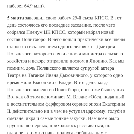
наберет 64,9 млн).
5 марта
завершил свою работу 25-й съезд КПСС. В тот
день состоялось его последнее заседание, после чего
собрался Пленум ЦК КПСС, который избрал новый
состав Политбюро. В него вошли практически все члены
старого за исключением одного человека – Дмитрия
Полянского, которого сняли с поста министра сельского
хозяйства и вскоре отправили послом в Японию. Как мы
помним, дочь Полянского является супругой актера
Театра на Таганке Ивана Дыховичного, у которого одно
время жили Высоцкий с Влади. В тот день, когда
Полянского вывели из Политбюро, они тоже были у них.
Вот как об этом вспоминает М. Влади: «Обед, поданный
в восхитительном фарфоровом сервизе эпохи Екатерины
II, действительно ни в чем не уступал царскому: голуби в
сметане, икра и самые тонкие закуски. Нам всем было
грустно: во-первых, приходилось расставаться, но
главное, в то утро наша подруга сообщила нам с