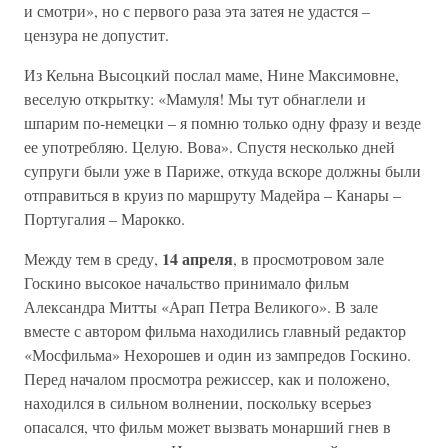
и смотри», но с первого раза эта затея не удастся –
цензура не допустит.
Из Кельна Высоцкий послал маме, Нине Максимовне,
веселую открытку: «Мамуля! Мы тут обнаглели и
шпарим по-немецки – я помню только одну фразу и везде
ее употребляю. Целую. Вова». Спустя несколько дней
супруги были уже в Париже, откуда вскоре должны были
отправиться в круиз по маршруту Мадейра – Канары –
Португалия – Марокко.
14 апреля
Между тем в среду,
, в просмотровом зале
Госкино высокое начальство принимало фильм
Александра Митты «Арап Петра Великого». В зале
вместе с автором фильма находились главный редактор
«Мосфильма» Нехорошев и один из зампредов Госкино.
Перед началом просмотра режиссер, как и положено,
находился в сильном волнении, поскольку всерьез
опасался, что фильм может вызвать монарший гнев в