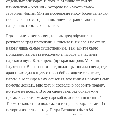
отдельных эпизодах. И хотя, в отличие от той же
климовской «Агонии», которую на «Мосфильме»
зарубили, фильм Митты исследовал эпоху более далекую,
но аналогии с сегодняшним днем все равно могли
напрашиваться. Так и вышло.
Едва в зале зажегся свет, как зампред обрушил на
режиссера град претензий. Описывать их все я не стану,
назову лишь самые существенные. Так, Митте было
приказано вырезать несколько эпизодов с участием
царского шута Балакирева (прекрасная роль Михаила
Глузского). В частности, под ножницы попала сцена, где
арап приходил к шуту с просьбой о защите его перед
царем, а Балакирев ему объяснял, что ничем не может ему
помочь: дескать, мне хоть и дозволено говорить правду,
но тоже не всегда. В этой сцене зампред обнаружил
прямые аллюзии между царской властью и нынешней.
Также оскоплению подлежали и сцены с карликами. Из
истории известно, что у Петра Великого было 86