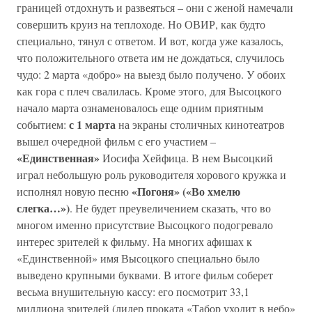
границей отдохнуть и развеяться – они с женой намечали
совершить круиз на теплоходе. Но ОВИР, как будто
специально, тянул с ответом. И вот, когда уже казалось,
что положительного ответа им не дождаться, случилось
чудо: 2 марта «добро» на выезд было получено. У обоих
как гора с плеч свалилась. Кроме этого, для Высоцкого
начало марта ознаменовалось еще одним приятным
с 1 марта
событием:
на экраны столичных кинотеатров
вышел очередной фильм с его участием –
«Единственная»
Иосифа Хейфица. В нем Высоцкий
играл небольшую роль руководителя хорового кружка и
«Погоня» («Во хмелю
исполнял новую песню
слегка…»)
. Не будет преувеличением сказать, что во
многом именно присутствие Высоцкого подогревало
интерес зрителей к фильму. На многих афишах к
«Единственной» имя Высоцкого специально было
выведено крупными буквами. В итоге фильм соберет
весьма внушительную кассу: его посмотрит 33,1
миллиона зрителей (лидер проката «Табор уходит в небо»