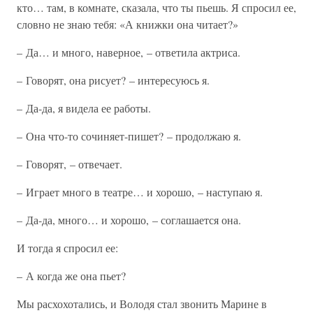
кто… там, в комнате, сказала, что ты пьешь. Я спросил ее,
словно не знаю тебя: «А книжки она читает?»
– Да… и много, наверное, – ответила актриса.
– Говорят, она рисует? – интересуюсь я.
– Да-да, я видела ее работы.
– Она что-то сочиняет-пишет? – продолжаю я.
– Говорят, – отвечает.
– Играет много в театре… и хорошо, – наступаю я.
– Да-да, много… и хорошо, – соглашается она.
И тогда я спросил ее:
– А когда же она пьет?
Мы расхохотались, и Володя стал звонить Марине в