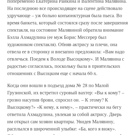
попеременно Екатерина Райкина и Валентина Малявина.
На последнюю все происходящее на сцене действовало
удручающе – уж больно конъюнктурная была пьеса. Во
время банкета, который состоялся сразу после завершения
спектакля, на состояние Малявиной обратила внимание
Бэлла Ахмадулина (ее муж Борис Мессерер был
художником спектакля). Обняв актрису за плечи, она
отвела ее в сторонку и внезапно предложила: «Вам надо
отвлечься. Поедем к Володе Высоцкому». И Малявина с
радостью согласилась, поскольку была в приятельских
отношениях с Высоцким еще с начала 60-х.
Когда они вошли в подъезд дома № 28 по Малой
Грузинской, их встретил суровый вахтер: «Вы к кому? –
грозно насупив брови, спросил он. – К этому? К
Высоцкому?» «К нему, к нему», – практически на бегу
ответила Ахмадулина, увлекая за собой актрису. Дверь
им открыл сам хозяин квартиры. Увидев Малявину,
расплылся в широченной улыбке: «Ба, кого я вижу».