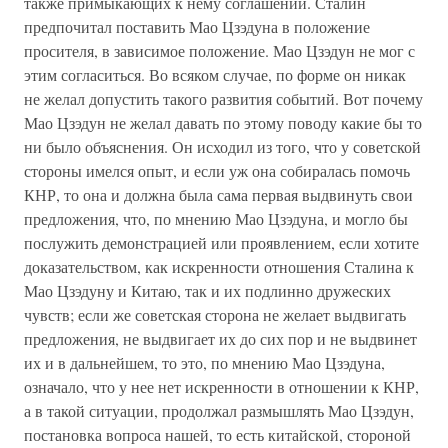
также примыкающих к нему соглашений. Сталин
предпочитал поставить Мао Цзэдуна в положение
просителя, в зависимое положение. Мао Цзэдун не мог с
этим согласиться. Во всяком случае, по форме он никак
не желал допустить такого развития событий. Вот почему
Мао Цзэдун не желал давать по этому поводу какие бы то
ни было объяснения. Он исходил из того, что у советской
стороны имелся опыт, и если уж она собиралась помочь
КНР, то она и должна была сама первая выдвинуть свои
предложения, что, по мнению Мао Цзэдуна, и могло бы
послужить демонстрацией или проявлением, если хотите
доказательством, как искренности отношения Сталина к
Мао Цзэдуну и Китаю, так и их подлинно дружеских
чувств; если же советская сторона не желает выдвигать
предложения, не выдвигает их до сих пор и не выдвинет
их и в дальнейшем, то это, по мнению Мао Цзэдуна,
означало, что у нее нет искренности в отношении к КНР,
а в такой ситуации, продолжал размышлять Мао Цзэдун,
постановка вопроса нашей, то есть китайской, стороной