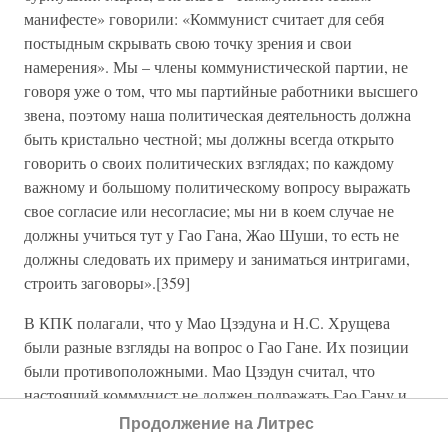
манифесте» говорили: «Коммунист считает для себя
постыдным скрывать свою точку зрения и свои
намерения». Мы – члены коммунистической партии, не
говоря уже о том, что мы партийные работники высшего
звена, поэтому наша политическая деятельность должна
быть кристально честной; мы должны всегда открыто
говорить о своих политических взглядах; по каждому
важному и большому политическому вопросу выражать
свое согласие или несогласие; мы ни в коем случае не
должны учиться тут у Гао Гана, Жао Шуши, то есть не
должны следовать их примеру и заниматься интригами,
строить заговоры».[359]
В КПК полагали, что у Мао Цзэдуна и Н.С. Хрущева
были разные взгляды на вопрос о Гао Гане. Их позиции
были противоположными. Мао Цзэдун считал, что
настоящий коммунист не должен подражать Гао Гану и
Жао Шуши и заниматься интригами, действовать
Продолжение на Литрес
заговорщическими методами. Н.С. Хрущев же проявлял