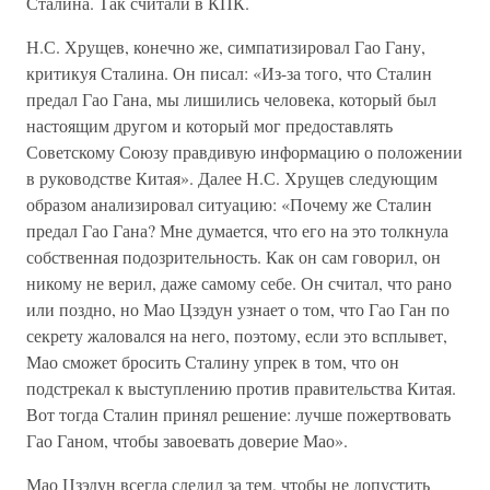
Сталина. Так считали в КПК.
Н.С. Хрущев, конечно же, симпатизировал Гао Гану,
критикуя Сталина. Он писал: «Из-за того, что Сталин
предал Гао Гана, мы лишились человека, который был
настоящим другом и который мог предоставлять
Советскому Союзу правдивую информацию о положении
в руководстве Китая». Далее Н.С. Хрущев следующим
образом анализировал ситуацию: «Почему же Сталин
предал Гао Гана? Мне думается, что его на это толкнула
собственная подозрительность. Как он сам говорил, он
никому не верил, даже самому себе. Он считал, что рано
или поздно, но Мао Цзэдун узнает о том, что Гао Ган по
секрету жаловался на него, поэтому, если это всплывет,
Мао сможет бросить Сталину упрек в том, что он
подстрекал к выступлению против правительства Китая.
Вот тогда Сталин принял решение: лучше пожертвовать
Гао Ганом, чтобы завоевать доверие Мао».
Мао Цзэдун всегда следил за тем, чтобы не допустить