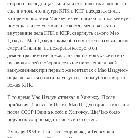
сторона, наследница Сталина и его политики, виновата
еще и в том, что внутри КПК и КНР находятся силы,
которые в опоре на Москву, на ее прямую или косвенную
помощь или сочувствие пытаются вмешиваться во
внутренние дела КПК и КНР, свергнуть самого Мао
Цзэдуна. Мао Цзэдун таким образом хотел сразу же после
смерти Сталина, на похороны которого он
демонстративно не поехал, поставить новых советских
руководителей в оборонительное положение людей,
вынужденных при первых же контактах с Мао Цзэдуном
оправдываться и идти на уступки, чтобы ублаготворить
вождя КПК.
В то время Мао Цзэдун отдыхал в Ханчжоу. После
прибытия Тевосяна в Пекин Мао Цзэдун пригласил его и
посла СССР Юдина к себе в Ханчжоу. Ши Чжэ было
поручено сопровождать советских гостей.
2 января 1954 г. Ши Чжэ, сопровождая Тевосяна и