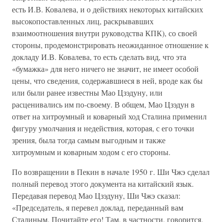
есть И.В. Ковалева, и о действиях некоторых китайских
высокопоставленных лиц, раскрывавших
взаимоотношения внутри руководства КПК), со своей
стороны, продемонстрировать неожиданное отношение к
докладу И.В. Ковалева, то есть сделать вид, что эта
«бумажка» для него ничего не значит, не имеет особой
цены, что сведения, содержавшиеся в ней, вроде как бы
или были ранее известны Мао Цзэдуну, или
расценивались им по-своему. В общем, Мао Цзэдун в
ответ на хитроумный и коварный ход Сталина применил
фигуру умолчания и недействия, которая, с его точки
зрения, была тогда самым выгодным и также
хитроумным и коварным ходом с его стороны.
По возвращении в Пекин в начале 1950 г. Ши Чжэ сделал
полный перевод этого документа на китайский язык.
Передавая перевод Мао Цзэдуну, Ши Чжэ сказал:
«Председатель, я перевел доклад, переданный вам
Сталиным. Почитайте его! Там, в частности, говорится,