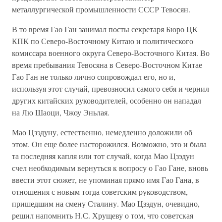
металлургической промышленности СССР Тевосян.
В то время Гао Ган занимал посты секретаря Бюро ЦК
КПК по Северо-Восточному Китаю и политического
комиссара военного округа Северо-Восточного Китая. Во
время пребывания Тевосяна в Северо-Восточном Китае
Гао Ган не только лично сопровождал его, но и,
используя этот случай, превозносил самого себя и чернил
других китайских руководителей, особенно он нападал
на Лю Шаоци, Чжоу Эньлая.
Мао Цзэдуну, естественно, немедленно доложили об
этом. Он еще более насторожился. Возможно, это и была
та последняя капля или тот случай, когда Мао Цзэдун
счел необходимым вернуться к вопросу о Гао Гане, вновь
ввести этот сюжет, не упоминая прямо имя Гао Гана, в
отношения с новым тогда советским руководством,
пришедшим на смену Сталину. Мао Цзэдун, очевидно,
решил напомнить Н.С. Хрущеву о том, что советская