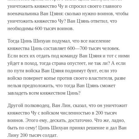
уничтожить княжество Чу и спросил своего главного
военачальника Ван Цзяня: сколько нужно воинов, чтобы
уничтожить княжество Чу? Ван Цзянь ответил, что
необходимы 600 тысяч воинов.
Тогда Цинь Шихуан подумал, что все население
княжества Цинь составляет 600—700 тысяч человек.
Если всех их отдать под команду Ван Цзяня и тот с ними
уйдет в поход, тогда страна опустеет, не так ли? А если
по пути войска Ван Цзяня поднимут бунт, если это
войско повернет копье против своего властителя, разве
нельзя предположить, что тогда Ван Цзянь сможет
завладеть всем княжеством Цинь?
Другой полководец, Ван Лин, сказал, что он уничтожит
княжество Чу с войском численностью в 200 тысяч
воинов. Этого ему, дескать, достаточно. Что же, ладно,
быть по сему! Цинь Шихуан принял решение и дал Ван
Лину 200 тысяч солдат.