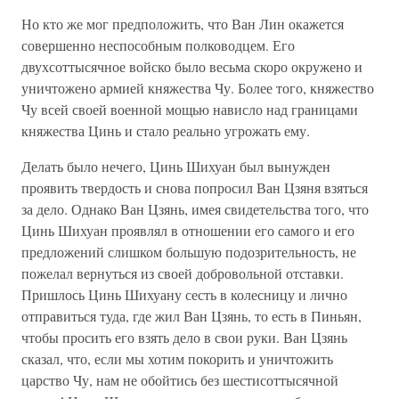
Но кто же мог предположить, что Ван Лин окажется
совершенно неспособным полководцем. Его
двухсоттысячное войско было весьма скоро окружено и
уничтожено армией княжества Чу. Более того, княжество
Чу всей своей военной мощью нависло над границами
княжества Цинь и стало реально угрожать ему.
Делать было нечего, Цинь Шихуан был вынужден
проявить твердость и снова попросил Ван Цзяня взяться
за дело. Однако Ван Цзянь, имея свидетельства того, что
Цинь Шихуан проявлял в отношении его самого и его
предложений слишком большую подозрительность, не
пожелал вернуться из своей добровольной отставки.
Пришлось Цинь Шихуану сесть в колесницу и лично
отправиться туда, где жил Ван Цзянь, то есть в Пиньян,
чтобы просить его взять дело в свои руки. Ван Цзянь
сказал, что, если мы хотим покорить и уничтожить
царство Чу, нам не обойтись без шестисоттысячной