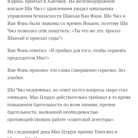
Юдина, приехал в Ханчжоу. На железнодорожном
вокзале Ши Чжэ с удивлением увидел начальника
управления безопасности Шанхая Ван Фаня. Ши Чжэ и
Ван Фань были знакомы со времен Яньани, поэтому Ши
Чжэ позволил себе пошутить: «Ты что же это, бросил
Шанхай и приехал сюда?»
Ван Фань ответил: «Я прибыл для того, чтобы охранять
председателя Мао!»
Ван Фань произнес эти слова совершенно серьезно, без
улыбки.
Ши Чжэ недоумевал, но ответ на его вопросы скоро стал
очевиден. Мао Цзэдун действительно требовал в то время
повышения бдительности по всем линиям, причем
бдительности, вызванной необходимостью
противодействовать работе «советской агентуры».
На следующий день Мао Цзэдун принял Тевосяна и