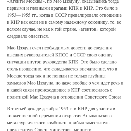
«Агенты Москвы», по Мао Цзэдуну, оказывались тогда
первыми и главными врагами КПК и КНР. Это было в
1953—1955 гг., когда в СССР превалировало отношение
к КНР как если не к самому надежному союзнику, то, во
всяком случае, не как к той стране, «агентов» которой
следовало опасаться.
Мао Цзэдун счел необходимым довести до сведения
высших руководителей КПСС и СССР свою оценку
ситуации внутри руководства КПК. Это было сделано
столь изощренно, что складывается впечатление, что в
Москве тогда так и не поняли не только глубины
замыслов Мао Цзэдуна, но даже вообще о чем идет речь и
в какой связи происходившее в КНР соотносилось с
политикой Мао Цзэдуна в отношении Советского Союза.
В третьей декаде декабря 1953 г. в КНР для участия в
торжественной церемонии открытия Аньшаньского
металлургического комбината прибыл заместитель
председателя Совета министров, министр