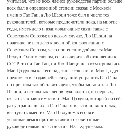
учитывал, что из всех членов руководства партии больше
всех был в определенной степени связан с Москвой
именно Гао Ган, а Лю Шаоци тоже был в числе тех
руководителей, которые предпочитали пока, на многие
годы, иметь дело и взаимовыгодные связи также с
Советским Союзом; во всяком случае, Лю Шаоци на
практике не вел дело к военной конфронтации с
Советским Союзом, чего постепенно добивался Мао
Цзэдун. Одним словом, если говорить об отношении к
СССР, то ни Гао Ган, ни Лю Шаоци не рассматривались
Мао Цзэдуном как его надежные союзники. Мао Цзэдун
предпочел в создавшейся ситуации устранить Гао Гана,
но при этом так обставить дело, чтобы заставить и Лю
Шаоци, и остальных членов руководства, во-первых,
оказаться в зависимости от Мао Цзэдуна, который на сей
раз устранил не их, а Гао Гана от власти, и, во-вторых,
выступать вместе с Мао Цзэдуном в его все
усиливавшемся противостоянии с советскими
руководителями, в частности с Н.С. Хрущевым.