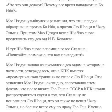
«Что это они делают? Почему все время нападают на Бо
Ибо?»
Мао Цзэдун улыбнулся и разъяснил, что эти нападки
обращены не против Бо Ибо, а против Лю Шаоци и Чжоу
Эньлая. При этом Мао Цзэдун велел Ши Чжэ снова
представить ему доклад И.В. Ковалева.
И тут Ши Чжэ снова вспомнил голос Сталина:
«Почитайте, возможно, это вам пригодится!»
Мао Цзэдун заново ознакомился с докладом, в котором, в
частности, утверждалось, что в КПК имеется
«проамериканская фракция» во главе с Лю Шаоци. Эти
заявления Мао Цзэдун, очевидно, сопоставлял с тем
фактом, что после визита Гао Гана в СССР в КПК начали
распространяться слухи о том, что Сталину не
понравился Лю Шаоци, что он также не ценит Чжоу
Эньлая, но больше всего ему по нраву Гао Ган. Именно