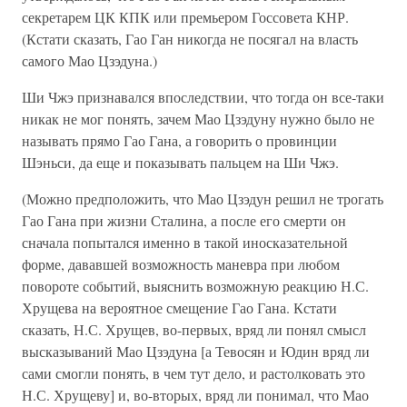
секретарем ЦК КПК или премьером Госсовета КНР.
(Кстати сказать, Гао Ган никогда не посягал на власть
самого Мао Цзэдуна.)
Ши Чжэ признавался впоследствии, что тогда он все-таки
никак не мог понять, зачем Мао Цзэдуну нужно было не
называть прямо Гао Гана, а говорить о провинции
Шэньси, да еще и показывать пальцем на Ши Чжэ.
(Можно предположить, что Мао Цзэдун решил не трогать
Гао Гана при жизни Сталина, а после его смерти он
сначала попытался именно в такой иносказательной
форме, дававшей возможность маневра при любом
повороте событий, выяснить возможную реакцию Н.С.
Хрущева на вероятное смещение Гао Гана. Кстати
сказать, Н.С. Хрущев, во-первых, вряд ли понял смысл
высказываний Мао Цзэдуна [а Тевосян и Юдин вряд ли
сами смогли понять, в чем тут дело, и растолковать это
Н.С. Хрущеву] и, во-вторых, вряд ли понимал, что Мао