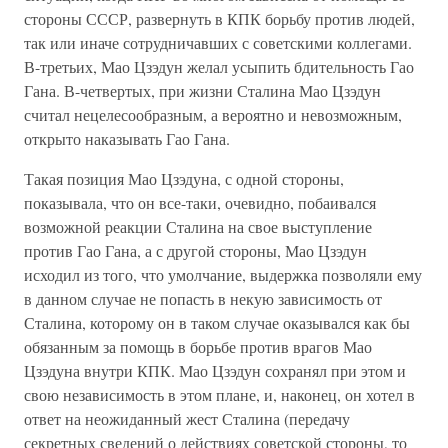
стороны СССР, развернуть в КПК борьбу против людей,
так или иначе сотрудничавших с советскими коллегами.
В-третьих, Мао Цзэдун желал усыпить бдительность Гао
Гана. В-четвертых, при жизни Сталина Мао Цзэдун
считал нецелесообразным, а вероятно и невозможным,
открыто наказывать Гао Гана.
Такая позиция Мао Цзэдуна, с одной стороны,
показывала, что он все-таки, очевидно, побаивался
возможной реакции Сталина на свое выступление
против Гао Гана, а с другой стороны, Мао Цзэдун
исходил из того, что умолчание, выдержка позволяли ему
в данном случае не попасть в некую зависимость от
Сталина, которому он в таком случае оказывался как бы
обязанным за помощь в борьбе против врагов Мао
Цзэдуна внутри КПК. Мао Цзэдун сохранял при этом и
свою независимость в этом плане, и, наконец, он хотел в
ответ на неожиданный жест Сталина (передачу
секретных сведений о действиях советской стороны, то