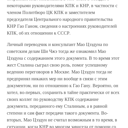
некоторыми руководителями КПК и КНР, в частности с
членом Политбюро ЦК КПК и заместителем
председателя Центрального народного правительства
КНР Гао Ганом, сведения о настроениях руководителей
КПК, об их отношении к СССР.
Личный переводчик и консультант Мао Цзэдуна по
советским делам Ши Чжэ тогда же ознакомил Мао
Цзэдуна с содержанием этого документа. В то время этот
жест Сталина сыграл свою роль, помог успешному
ведению переговоров в Москве. Мао Цзэдун тогда не
предпринял никаких мер ни вообще в связи с этим
документом, ни по отношению к Гао Гану. Вероятно, он
хотел, во-первых, сохранить в тайне практически от всех
своих коллег по руководству КПК содержание
документа, переданного ему Сталиным, а в равной
степени и сам факт передачи такого документа. Во-
вторых, Мао Цзэдун не считал возможным в то время, в
ситуации, когда КНР во многом зависела от помощи со