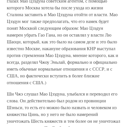
глазах Мао Цзэдуна советским агентом, с помощью
которого Москва хотела бы после ухода из жизни
Сталина заставить и Мао Цзэдуна отойти от власти. Мао
Цзэдун мог также предполагать, что его намек будет
понят Москвой следующим образом: Мао Цзэдун
намерен убрать Гао Гана, но он оставлял у власти Лю
Шаоци, который, как это было на самом деле и это было
известно Москве, накануне образования КНР выступал
против стремления Мао Цзэдуна, мнение которого, как и
всегда, разделял Чжоу Эньлай, формально и официально
иметь обычные нормальные отношения и с СССР, и с
США, но фактически вступить в более близкие
отношения с США.)
Ши Чжэ слушал Мао Цзэдуна, улыбался и переводил его
слова. Он действительно был родом из провинции
Шэньси, то есть его можно было назвать и человеком из
княжества Цинь, но у него не было намерений
уничтожать Шесть княжеств и тем более он не уничтожал