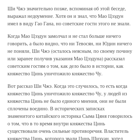
Ши Чжэ значительно позже, вспоминая об этой беседе,
выражал недоумение. Хотя он и знал, что Мао Цзэдун
имел в виду Гао Гана, но советские гости этого не знали.
Когда Мао Цзэдун замолчал и не стал больше ничего
говорить, а было видно, что ни Тевосян, ни Юдин ничего
не поняли, Ши Чжэ (осталось неясным, по своему почину
или заранее получив указания Мао Цзэдуна) рассказал
советским гостям о том, как дело было в истории, как
княжество Цинь уничтожило княжество Чу.
Вот рассказ Ши Чжэ. Когда это случилось, то есть когда
княжество Цинь уничтожило княжество Чу, у людей из
княжества Цинь не было единого мнения, они не были
сплочены воедино. В исторических записках
знаменитого китайского историка Сыма Цяня говорилось
о том, что в то время внутри княжества Цинь
существовали очень сильные противоречия. Властитель
княжества Цинь, которого звали Цинь Шихуан, хотел