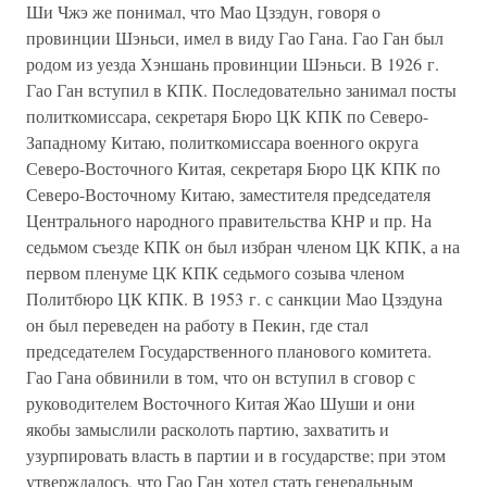
Ши Чжэ же понимал, что Мао Цзэдун, говоря о
провинции Шэньси, имел в виду Гао Гана. Гао Ган был
родом из уезда Хэншань провинции Шэньси. В 1926 г.
Гао Ган вступил в КПК. Последовательно занимал посты
политкомиссара, секретаря Бюро ЦК КПК по Северо-
Западному Китаю, политкомиссара военного округа
Северо-Восточного Китая, секретаря Бюро ЦК КПК по
Северо-Восточному Китаю, заместителя председателя
Центрального народного правительства КНР и пр. На
седьмом съезде КПК он был избран членом ЦК КПК, а на
первом пленуме ЦК КПК седьмого созыва членом
Политбюро ЦК КПК. В 1953 г. с санкции Мао Цзэдуна
он был переведен на работу в Пекин, где стал
председателем Государственного планового комитета.
Гао Гана обвинили в том, что он вступил в сговор с
руководителем Восточного Китая Жао Шуши и они
якобы замыслили расколоть партию, захватить и
узурпировать власть в партии и в государстве; при этом
утверждалось, что Гао Ган хотел стать генеральным