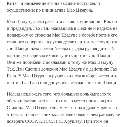
Китая, и назначение его на высшие посты были
осуществлены по инициативе Мао Цзэдуна.
Мао Цзэдун далеко рассчитал свою комбинацию. Как он
и предвидел, Гао Ган, оказавшись в Пекине и надеясь на
поддержку со стороны Мао Цзэдуна в борьбе против его
главного соперника в руководстве партии, то есть против
Лю Шаоци, начал вести беседы с рядом руководителей
партии, уговаривая их выступить против Лю Шаоци.
Они же побежали с докладами к тому же Мао Цзэдуну.
Так, Дэн Сяопин доложил Мао Цзэдуну о действиях Гао
Гана. У Мао Цзэдуна в руках оказался выбор: выступить
против Гао Гана или допустить отстранение Лю Шаоци.
Нельзя исключать того, что большую роль сыграло то
обстоятельство, что все это имело место после смерти
Сталина. Мао Цзэдун счел момент подходящим для того,
чтобы заставить своих коллег еще больше, чем раньше, не
доверять СССР, КПСС, Н.С. Хрущеву. При этом он