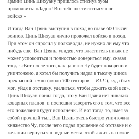
армии! Цинь Шихуану пришлось стиснув зубы
промолвить: «Ладно! Вот тебе шестисоттысячное
войско!»
И тогда Ван Цзянь выступил в поход во главе 600 тысяч
воинов. Цинь Шихуан лично провожал войско в поход.
При этом он спросил у полководца, не нужно ли ему что-
нибудь еще. Ван Цзянь, увидев, что властитель никак не
может успокоиться и полностью довериться ему, сказал
тогда: «Вот после того, как царство Чу будет покорено и
уничтожено, я хотел бы получить надел в тысячу цинов
прекрасной земли (около 700 гектаров. –
Ю.Г.
), куда бы я
мог, уйдя в отставку, удалиться, чтобы дожить свой век».
Цинь Шихуан понял тогда, что у Ван Цзяня нет никаких
коварных планов, и поспешил заверить его в том, что все
его пожелания будут исполнены. И вот тогда-то, имея за
собой прочный тыл, Ван Цзянь очень быстро уничтожил
княжество Чу, после чего подал прошение об отставке и о
желании вернуться в родные места, чтобы жить на покое