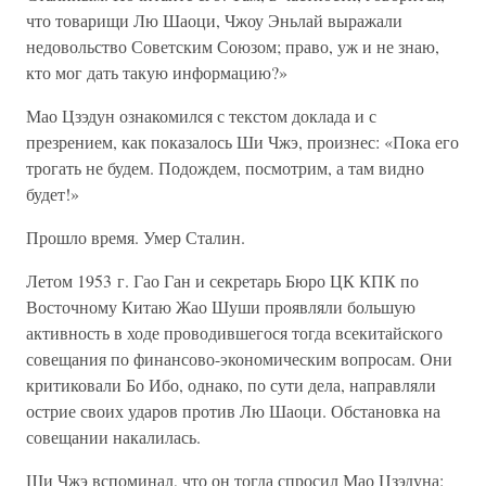
что товарищи Лю Шаоци, Чжоу Эньлай выражали
недовольство Советским Союзом; право, уж и не знаю,
кто мог дать такую информацию?»
Мао Цзэдун ознакомился с текстом доклада и с
презрением, как показалось Ши Чжэ, произнес: «Пока его
трогать не будем. Подождем, посмотрим, а там видно
будет!»
Прошло время. Умер Сталин.
Летом 1953 г. Гао Ган и секретарь Бюро ЦК КПК по
Восточному Китаю Жао Шуши проявляли большую
активность в ходе проводившегося тогда всекитайского
совещания по финансово-экономическим вопросам. Они
критиковали Бо Ибо, однако, по сути дела, направляли
острие своих ударов против Лю Шаоци. Обстановка на
совещании накалилась.
Ши Чжэ вспоминал, что он тогда спросил Мао Цзэдуна: