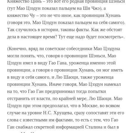
Княжество Цинь – это вот его родная провинция Шэньси
(тут Мао Цзэдун показал пальцем на Ши Чжэ), а
княжество Чу – это не что иное, как провинция Хунань
(говоря это, Мао Цзэдун показал пальцем на себя самого).
Так случилось в истории, таковы факты. Как же обстоят
дела в настоящее время? Тут еще надо будет посмотреть».
(Конечно, вряд ли советские собеседники Мао Цзэдуна
могли понять, что, говоря о провинции Шэньси, Мао
Цзэдун имел в виду Гао Гана, уроженца именно этой
провинции, а говоря о провинции Хунань, он мог иметь
в виду и себя самого, и Лю Шаоци, также уроженца
провинции Хунань. Иначе говоря, Мао Цзэдун намекал
на то, что Гао Ган предпринимал тогда попытки
отстранить от власти, по крайней мере, Лю Шаоци. Мао
Цзэдун при этом предполагал, что в Москве, во всяком
случае на уровне Н.С. Хрущева, сразу сопоставят эти его
слова с известными им фактами, то есть с тем, что Гао
Ган снабжал секретной информацией Сталина и был в