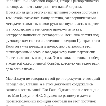
напряженной классовой борьбы, которая разворачивается
на современном этапе развития нашей страны.
Преступная цель этого антипартийного союза состояла в
том, чтобы расколоть нашу партию, заговорщическими
методами захватить в свои руки высшую власть в партии
и в государстве и тем самым проложить путь к
контрреволюционной реставрации. Вся наша партия под
руководством своего сплоченного воедино Центрального
Комитета уже целиком и полностью разгромила этот
антипартийный союз, благодаря чему наша партия еще
более сплотилась и окрепла. Это важная и великая победа
в ходе той ожесточенной борьбы, которую мы ведем ради
дела социализма».
Мао Цзэдун не говорил в этой речи о документе, который
передал ему Сталин, а в этом документе содержались
записи высказываний Гао Гана. Однако вполне очевидно,
что Мао Цзэдун и Н.С. Хрущев по-разному и даже с
противоположных позиций смотрели на этот поступок