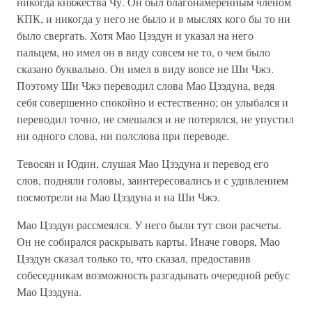
никогда княжества Чу. Он был благонамеренным членом
КПК, и никогда у него не было и в мыслях кого бы то ни
было свергать. Хотя Мао Цзэдун и указал на него
пальцем, но имел он в виду совсем не то, о чем было
сказано буквально. Он имел в виду вовсе не Ши Чжэ.
Поэтому Ши Чжэ переводил слова Мао Цзэдуна, ведя
себя совершенно спокойно и естественно; он улыбался и
переводил точно, не смешался и не потерялся, не упустил
ни одного слова, ни полслова при переводе.
Тевосян и Юдин, слушая Мао Цзэдуна и перевод его
слов, подняли головы, заинтересовались и с удивлением
посмотрели на Мао Цзэдуна и на Ши Чжэ.
Мао Цзэдун рассмеялся. У него были тут свои расчеты.
Он не собирался раскрывать карты. Иначе говоря, Мао
Цзэдун сказал только то, что сказал, предоставив
собеседникам возможность разгадывать очередной ребус
Мао Цзэдуна.