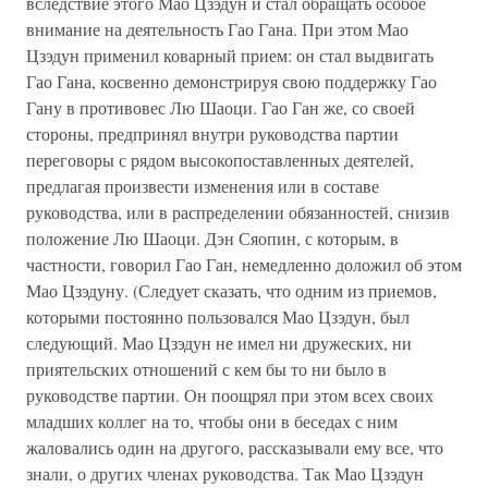
вследствие этого Мао Цзэдун и стал обращать особое
внимание на деятельность Гао Гана. При этом Мао
Цзэдун применил коварный прием: он стал выдвигать
Гао Гана, косвенно демонстрируя свою поддержку Гао
Гану в противовес Лю Шаоци. Гао Ган же, со своей
стороны, предпринял внутри руководства партии
переговоры с рядом высокопоставленных деятелей,
предлагая произвести изменения или в составе
руководства, или в распределении обязанностей, снизив
положение Лю Шаоци. Дэн Сяопин, с которым, в
частности, говорил Гао Ган, немедленно доложил об этом
Мао Цзэдуну. (Следует сказать, что одним из приемов,
которыми постоянно пользовался Мао Цзэдун, был
следующий. Мао Цзэдун не имел ни дружеских, ни
приятельских отношений с кем бы то ни было в
руководстве партии. Он поощрял при этом всех своих
младших коллег на то, чтобы они в беседах с ним
жаловались один на другого, рассказывали ему все, что
знали, о других членах руководства. Так Мао Цзэдун