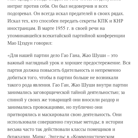
интриг против себя. Он был недоверчив и всех
подозревал. Он всегда искал предателей в своих рядах.
Искал тех, кто способен передать секреты КПК и КНР
иностранцам. В марте 1955 г. в своей речи на
упоминавшейся всекитайской партийной конференции
Мао Цзэдун говорил:
«Для нашей партии дело Гао Гана, Жао Шуши – это
важный наглядный урок и хорошее предостережение. Вся
партия должна повысить бдительность и непременно
добиться того, чтобы в партии больше не возникали
такого рода явления. Гао Ган, Жао Шуши внутри партии
занимались заговорщической тайной деятельностью; за
спиной у своих же товарищей они вносили раздор и
занимались провокациями, но публично они
притворялись и маскировали свою деятельность. Они
использовали совершенно гнусные методы; в истории
весьма часто так действовали классы помещиков и
буржуазии. Маркс, Энгельс в «Коммунистическом