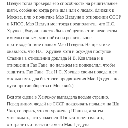
Цзэдун тогда проверял его способность на решительные
шаги, особенно когда речь шла или о людях, близких к
Москве, или о политике Мао Цзэдуна в отношении СССР
и КПСС; Мао Цзэдун мог тогда предполагать, что Н.С.
Хрущев, будучи, как это было общеизвестно, человеком
импульсивным, мог пойти на решительное
противодействие планам Мао Цзэдуна. На практике
оказалось, что Н.С. Хрущев хотя и осуждал поступок
Сталина в отношении доклада И.В. Ковалева и в
отношении Гао Гана, но пальцем не пошевелил, чтобы
защитить Гао Гана. Так Н.С. Хрущев своим поведением
открыл путь для быстрого продвижения Мао Цзэдуна по
пути противоборства с Москвой.)
Вся эта сцена в Ханчжоу выглядела весьма странно.
Перед лицом людей из СССР показывать пальцем на Ши
Чжэ, говорить, что он уроженец Шэньси, а затем
утверждать, что уроженец Шэньси хочет свалить,
отстранить от власти самого Мао Цзэдуна.