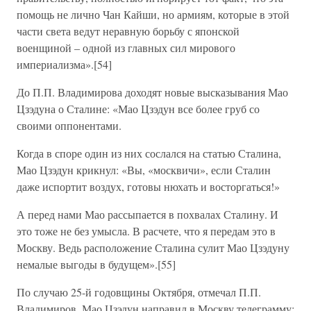
помощь не лично Чан Кайши, но армиям, которые в этой
части света ведут неравную борьбу с японской
военщиной – одной из главных сил мирового
империализма».[54]
До П.П. Владимирова доходят новые высказывания Мао
Цзэдуна о Сталине: «Мао Цзэдун все более груб со
своими оппонентами.
Когда в споре один из них сослался на статью Сталина,
Мао Цзэдун крикнул: «Вы, «москвичи», если Сталин
даже испортит воздух, готовы нюхать и восторгаться!»
А перед нами Мао рассыпается в похвалах Сталину. И
это тоже не без умысла. В расчете, что я передам это в
Москву. Ведь расположение Сталина сулит Мао Цзэдуну
немалые выгоды в будущем».[55]
По случаю 25-й годовщины Октября, отмечал П.П.
Владимиров, Мао Цзэдун направил в Москву телеграмму: