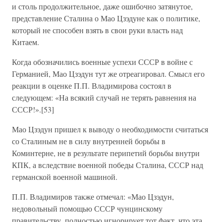
и столь продолжительное, даже ошибочно затянутое,
представление Сталина о Мао Цзэдуне как о политике,
который не способен взять в свои руки власть над
Китаем.
Когда обозначились военные успехи СССР в войне с
Германией, Мао Цзэдун тут же отреагировал. Смысл его
реакции в оценке П.П. Владимирова состоял в
следующем: «На всякий случай не терять равнения на
СССР!».[53]
Мао Цзэдун пришел к выводу о необходимости считаться
со Сталиным не в силу внутренней борьбы в
Коминтерне, не в результате перипетий борьбы внутри
КПК, а вследствие военной победы Сталина, СССР над
германской военной машиной.
П.П. Владимиров также отмечал: «Мао Цзэдун,
недовольный помощью СССР чунцинскому
правительству, полностью игнорирует тот факт, что эта