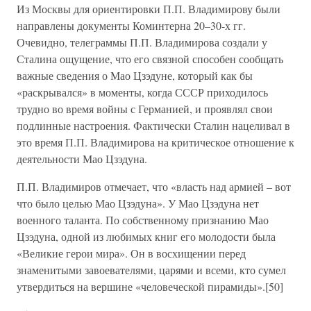
Из Москвы для ориентировки П.П. Владимирову были
направлены документы Коминтерна 20–30-х гг.
Очевидно, телеграммы П.П. Владимирова создали у
Сталина ощущение, что его связной способен сообщать
важные сведения о Мао Цзэдуне, который как бы
«раскрывался» в моменты, когда СССР приходилось
трудно во время войны с Германией, и проявлял свои
подлинные настроения. Фактически Сталин нацеливал в
это время П.П. Владимирова на критическое отношение к
деятельности Мао Цзэдуна.
П.П. Владимиров отмечает, что «власть над армией – вот
что было целью Мао Цзэдуна». У Мао Цзэдуна нет
военного таланта. По собственному признанию Мао
Цзэдуна, одной из любимых книг его молодости была
«Великие герои мира». Он в восхищении перед
знаменитыми завоевателями, царями и всеми, кто сумел
утвердиться на вершине «человеческой пирамиды».[50]