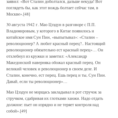
заявил: «Вот Сталин доболтался, дальше некуда! Вот
поглядеть бы, как этот вождь болтает сейчас там, в
Москве».[48]
30 августа 1942 г. Мао Цзэдун в разговоре с П.П.
Владимировым, у которого в Китае появилось и
китайское имя Сун Пин, «выпытывал»: «Сталин –
революционер? А любит красный перец?.. Настоящий
революционер обязательно ест красный перец»… Он
отхлебнул из кружки и заметил: «Александр
Македонский наверняка обожал красный перец. Он
великий человек и революционер в своем деле. И
Сталин, конечно, ест перец. Ешь перец и ты, Сун Пин.
Давай, если ты революционер»…
Мао Цзэдун не морщась закладывал в рот стручок за
стручком, сдабривая их глотками ханжи. Надо отдать
должное: пьет он изрядно и не теряет контроля над
собой».[49]