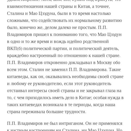
взаимоотношения нашей страны и Китая, а точнее,
Сталина и Мао Цзэдуна, были в то время настолько
сложными, что содействовать их нормальному развитию
было, конечно же, делом далеко не простым. П.П.
Владимиров пришел к пониманию того, что Мао Цзэдун
в одно и то же время и вождь идейно родственной
ВКП(б) политической партии, и политический деятель,
враждебно настроенный по отношению к нашей стране.
П.П. Владимиров откровенно докладывал в Москву обо
всем этом. Сталин не заменил П.П. Владимирова. Такие
китаеведы, как он, оказывались необходимы своей стране
и любому ее руководителю, если этот руководитель
отстаивал интересы своей страны и не закрывал глаза на
то, с чем приходилось иметь дело в Китае; особая нужда в
таких китаеведах возникала в те периоды, когда наша
страна переживала большие трудности.
П.П. Владимиров не был интриганом. Он не применялся
к частным настроениям ни Сталина, ни Мао Цзэдуна. Но