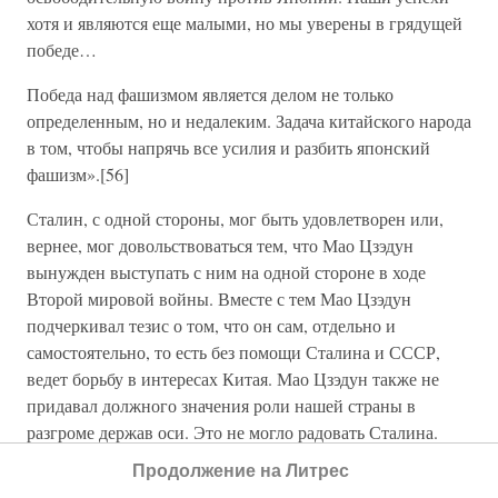
хотя и являются еще малыми, но мы уверены в грядущей
победе…
Победа над фашизмом является делом не только
определенным, но и недалеким. Задача китайского народа
в том, чтобы напрячь все усилия и разбить японский
фашизм».[56]
Сталин, с одной стороны, мог быть удовлетворен или,
вернее, мог довольствоваться тем, что Мао Цзэдун
вынужден выступать с ним на одной стороне в ходе
Второй мировой войны. Вместе с тем Мао Цзэдун
подчеркивал тезис о том, что он сам, отдельно и
самостоятельно, то есть без помощи Сталина и СССР,
ведет борьбу в интересах Китая. Мао Цзэдун также не
придавал должного значения роли нашей страны в
разгроме держав оси. Это не могло радовать Сталина.
Продолжение на Литрес
Характеризуя выводы, к которым приходили те несколько