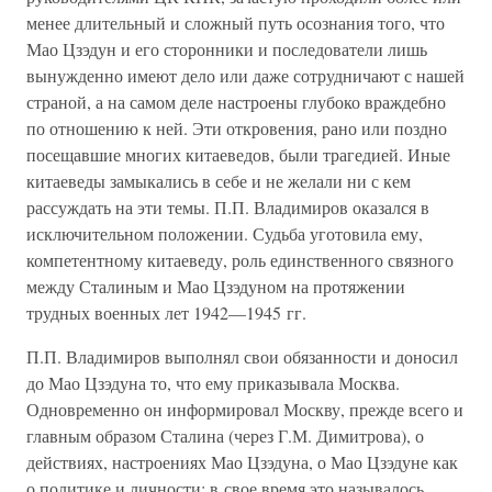
менее длительный и сложный путь осознания того, что
Мао Цзэдун и его сторонники и последователи лишь
вынужденно имеют дело или даже сотрудничают с нашей
страной, а на самом деле настроены глубоко враждебно
по отношению к ней. Эти откровения, рано или поздно
посещавшие многих китаеведов, были трагедией. Иные
китаеведы замыкались в себе и не желали ни с кем
рассуждать на эти темы. П.П. Владимиров оказался в
исключительном положении. Судьба уготовила ему,
компетентному китаеведу, роль единственного связного
между Сталиным и Мао Цзэдуном на протяжении
трудных военных лет 1942—1945 гг.
П.П. Владимиров выполнял свои обязанности и доносил
до Мао Цзэдуна то, что ему приказывала Москва.
Одновременно он информировал Москву, прежде всего и
главным образом Сталина (через Г.М. Димитрова), о
действиях, настроениях Мао Цзэдуна, о Мао Цзэдуне как
о политике и личности; в свое время это называлось