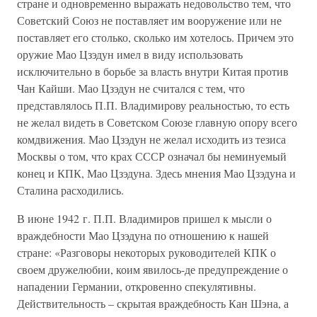
стране и одновременно выражать недовольство тем, что
Советский Союз не поставляет им вооружение или не
поставляет его столько, сколько им хотелось. Причем это
оружие Мао Цзэдун имел в виду использовать
исключительно в борьбе за власть внутри Китая против
Чан Кайши. Мао Цзэдун не считался с тем, что
представлялось П.П. Владимирову реальностью, то есть
не желал видеть в Советском Союзе главную опору всего
комдвижения. Мао Цзэдун не желал исходить из тезиса
Москвы о том, что крах СССР означал бы неминуемый
конец и КПК, Мао Цзэдуна. Здесь мнения Мао Цзэдуна и
Сталина расходились.
В июне 1942 г. П.П. Владимиров пришел к мысли о
враждебности Мао Цзэдуна по отношению к нашей
стране: «Разговоры некоторых руководителей КПК о
своем дружелюбии, коим явилось-де предупреждение о
нападении Германии, откровенно спекулятивны.
Действительность – скрытая враждебность Кан Шэна, а