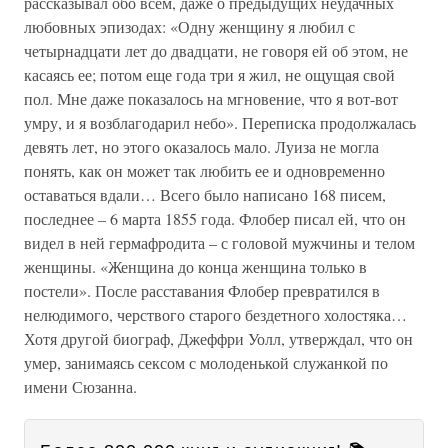
рассказывал обо всем, даже о предыдущих неудачных
любовных эпизодах: «Одну женщину я любил с
четырнадцати лет до двадцати, не говоря ей об этом, не
касаясь ее; потом еще года три я жил, не ощущая свой
пол. Мне даже показалось на мгновение, что я вот-вот
умру, и я возблагодарил небо». Переписка продолжалась
девять лет, но этого оказалось мало. Луиза не могла
понять, как он может так любить ее и одновременно
оставаться вдали… Всего было написано 168 писем,
последнее – 6 марта 1855 года. Флобер писал ей, что он
видел в ней гермафродита – с головой мужчины и телом
женщины. «Женщина до конца женщина только в
постели». После расставания Флобер превратился в
нелюдимого, черствого старого бездетного холостяка…
Хотя другой биограф, Джеффри Уолл, утверждал, что он
умер, занимаясь сексом с молоденькой служанкой по
имени Сюзанна.