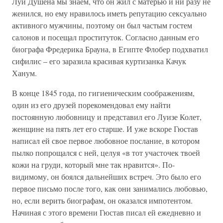
Луи Душена мы знаем, что он жил с матерью и ни разу не
женился, но ему нравилось иметь репутацию сексуально
активного мужчины, поэтому он был частым гостем
салонов и посещал проституток. Согласно данным его
биографа Фредерика Брауна, в Египте Флобер подхватил
сифилис – его заразила красивая куртизанка Качук
Ханум.
В конце 1845 года, по гигиеническим соображениям,
один из его друзей порекомендовал ему найти
постоянную любовницу и представил его Луизе Колет,
женщине на пять лет его старше. И уже вскоре Гюстав
написал ей свое первое любовное послание, в котором
пылко попрощался с ней, целуя «в тот участочек твоей
кожи на груди, который мне так нравится». По-
видимому, он боялся дальнейших встреч. Это было его
первое письмо после того, как они занимались любовью,
но, если верить биографам, он оказался импотентом.
Начиная с этого времени Гюстав писал ей ежедневно и