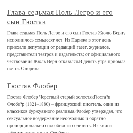
Глава седьмая Поль Легро и его
сын Гюстав
Глава седьмая Поль Легро и его сын Гюстав Жюлю Верну
исполнилось семьдесят лет. Из Парижа в этот день
приехали депутации от редакций газет, журналов,
представители театров и издательств; от официального
чествования Жюль Верн отказался.В девять утра прибыла
почта. Онорина
Гюстав Флобер
Гюстав Флобер Черствый старый холостякГюста?в
Флобе?р (1821–1880) – французский писатель, один из
классиков буржуазного реализма.Флобер утверждал, что
сексуальное воздержание необходимо и обратно
пропорционально способности сочинять. Из книги
«Эротическая жизнь Флобера»