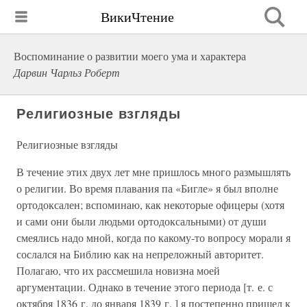
ВикиЧтение
Воспоминание о развитии моего ума и характера
Дарвин Чарльз Роберт
Религиозные взгляды
Религиозные взгляды
В течение этих двух лет мне пришлось много размышлять
о религии. Во время плавания па «Бигле» я был вполне
ортодоксален; вспоминаю, как некоторые офицеры (хотя
и сами они были людьми ортодоксальными) от души
смеялись надо мной, когда по какому-то вопросу морали я
сослался на Библию как на непреложный авторитет.
Полагаю, что их рассмешила новизна моей
аргументации. Однако в течение этого периода [т. е. с
октября 1836 г. до января 1839 г. ] я постепенно пришел к