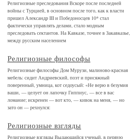
Религиозные преследования Вскоре после последней
войны с Турцией, в основном после того, как к власти
пришел Александр III и Победоносцев 10* стал
фактически управлять делами, стало модным
преследовать сектантов. На Кавказе, точнее в Закавказье,
между русским населением
Религиозные философы
Религиозные философы Дом Мурузи, малиново-красная
мебель: сидит Андриевский, поэт и присяжный
поверенный, умница, кот седоусый: «Не верю в безумия
ваши, — целует он лапочку Гиппиус, — все в вас
ломание; искренен — вот кто, — кивок на меня, — но
зато он — рехнулся:
Религиозные взгляды
Религиозные взгляды Выдающийся ученый, в первую