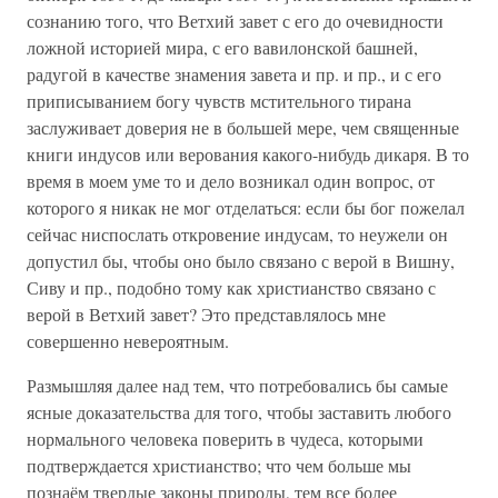
сознанию того, что Ветхий завет с его до очевидности
ложной историей мира, с его вавилонской башней,
радугой в качестве знамения завета и пр. и пр., и с его
приписыванием богу чувств мстительного тирана
заслуживает доверия не в большей мере, чем священные
книги индусов или верования какого-нибудь дикаря. В то
время в моем уме то и дело возникал один вопрос, от
которого я никак не мог отделаться: если бы бог пожелал
сейчас ниспослать откровение индусам, то неужели он
допустил бы, чтобы оно было связано с верой в Вишну,
Сиву и пр., подобно тому как христианство связано с
верой в Ветхий завет? Это представлялось мне
совершенно невероятным.
Размышляя далее над тем, что потребовались бы самые
ясные доказательства для того, чтобы заставить любого
нормального человека поверить в чудеса, которыми
подтверждается христианство; что чем больше мы
познаём твердые законы природы, тем все более