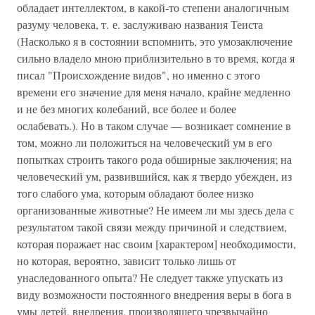
обладает интеллектом, в какой-то степени аналогичным
разуму человека, т. е. заслуживаю названия Теиста
(Насколько я в состоянии вспомнить, это умозаключение
сильно владело мною приблизительно в то время, когда я
писал "Происхождение видов", но именно с этого
времени его значение для меня начало, крайне медленно
и не без многих колебаний, все более и более
ослабевать.). Но в таком случае — возникает сомнение в
том, можно ли положиться на человеческий ум в его
попытках строить такого рода обширные заключения; на
человеческий ум, развившийся, как я твердо убежден, из
того слабого ума, которым обладают более низко
организованные животные? Не имеем ли мы здесь дела с
результатом такой связи между причиной и следствием,
которая поражает нас своим [характером] необходимости,
но которая, вероятно, зависит только лишь от
унаследованного опыта? Не следует также упускать из
виду возможности постоянного внедрения веры в бога в
умы детей, внедрения, производящего чрезвычайно