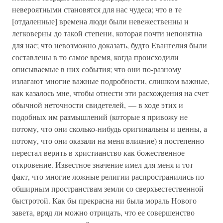
невероятными становятся для нас чудеса; что в те
[отдаленные] времена люди были невежественны и
легковерны до такой степени, которая почти непонятна
для нас; что невозможно доказать, будто Евангелия были
составлены в то самое время, когда происходили
описываемые в них события; что они по-разному
излагают многие важные подробности, слишком важные,
как казалось мне, чтобы отнести эти расхождения на счет
обычной неточности свидетелей, — в ходе этих и
подобных им размышлений (которые я привожу не
потому, что они сколько-нибудь оригинальны и ценны, а
потому, что они оказали на меня влияние) я постепенно
перестал верить в христианство как божественное
откровение. Известное значение имел для меня и тот
факт, что многие ложные религии распространились по
обширным пространствам земли со сверхъестественной
быстротой. Как бы прекрасна ни была мораль Нового
завета, вряд ли можно отрицать, что ее совершенство