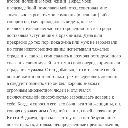
второй половины моей жизни. Перед моей
предсвадебной помолвкой мой отец советовал мне
тщательно скрывать мои сомнения [в религии], ибо,
говорил он, ему приходилось видеть, какое
исключительное несчастье откровенность этого рода
доставляла вступившим в брак лицам. Дела шли
прекрасно до тех пор, пока жена или муж не заболевали,
но тогда некоторые женщины испытывали тяжелые
страдания, так как сомневались в возможности духовного
спасения своих мужей, и этим в свою очередь причиняли
страдания мужьям. Отец добавлял, что в течение своей
долгой жизни он знал только трех неверующих женщин,
а следует помнить, что он был хорошо знаком с
огромным множеством людей и отличался
исключительной способностью завоевывать доверие к
себе. Когда я спросил его, кто были эти три женщины, он,
говоря с уважением об одной из них, своей свояченице
Китти Веджвуд, признался, что у него нет безусловных
доказательств, а только неопределенные предположения,