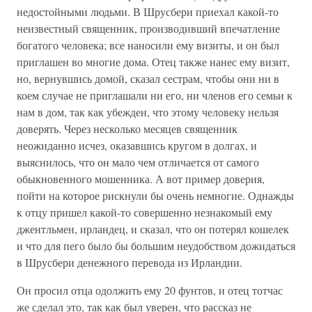
недостойными людьми. В Шрусбери приехал какой-то
неизвестный священник, производивший впечатление
богатого человека; все наносили ему визиты, и он был
приглашен во многие дома. Отец также нанес ему визит,
но, вернувшись домой, сказал сестрам, чтобы они ни в
коем случае не приглашали ни его, ни членов его семьи к
нам в дом, так как убежден, что этому человеку нельзя
доверять. Через несколько месяцев священник
неожиданно исчез, оказавшись кругом в долгах, и
выяснилось, что он мало чем отличается от самого
обыкновенного мошенника. А вот пример доверия,
пойти на которое рискнули бы очень немногие. Однажды
к отцу пришел какой-то совершенно незнакомый ему
джентльмен, ирландец, и сказал, что он потерял кошелек
и что для пего было бы большим неудобством дожидаться
в Шрусбери денежного перевода из Ирландии.
Он просил отца одолжить ему 20 фунтов, и отец тотчас
же сделал это, так как был уверен, что рассказ не