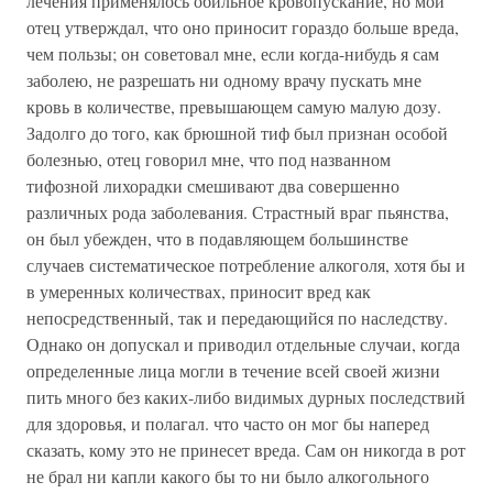
лечения применялось обильное кровопускание, но мой
отец утверждал, что оно приносит гораздо больше вреда,
чем пользы; он советовал мне, если когда-нибудь я сам
заболею, не разрешать ни одному врачу пускать мне
кровь в количестве, превышающем самую малую дозу.
Задолго до того, как брюшной тиф был признан особой
болезнью, отец говорил мне, что под названном
тифозной лихорадки смешивают два совершенно
различных рода заболевания. Страстный враг пьянства,
он был убежден, что в подавляющем большинстве
случаев систематическое потребление алкоголя, хотя бы и
в умеренных количествах, приносит вред как
непосредственный, так и передающийся по наследству.
Однако он допускал и приводил отдельные случаи, когда
определенные лица могли в течение всей своей жизни
пить много без каких-либо видимых дурных последствий
для здоровья, и полагал. что часто он мог бы наперед
сказать, кому это не принесет вреда. Сам он никогда в рот
не брал ни капли какого бы то ни было алкогольного