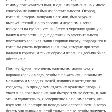
самому полакомиться ими, и один из примененных мною
способов не лишен был изобретательности. Огород,
который вечером запирали на замок, был окружен
высокой стеной, но по соседним деревьям я легко
взбирался на гребень стены. Затем я укреплял длинную
палку в отверстии на дне достаточно вместительного
цветочного горшка и тащил горшок кверху, подводя его к
готовым упасть персикам и сливам, которые при этом
падали в горшок, и таким образом желанная добыча была
обеспечена.
Помню, будучи еще очень маленьким мальчиком, я
воровал яблоки в саду, чтобы снабжать ими нескольких
мальчиков и молодых людей, живших в коттедже по
соседству, но прежде чем отдать им краденые плоды, я
хвастливо показывал им, как быстро я умею бегать, и, как
это ни удивительно, я совершенно не понимал того, что
изумление и восторг по поводу моей способности быстро
бегать они выражали с той только целью, чтобы получить