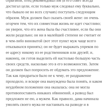
серьезной, отец рекомендовал им (и его совет всегда
достигал цели, если только муж следовал ему буквально,
что бывало не во всех случаях) поступать следующим
образом. Муж должен был сказать своей жене: он очень
огорчен тем, что их совместная жизнь не идет счастливо;
он уверен, что его жена была бы счастливее, если бы они
жили раздельно; он ни в малейшей степени не считает ее
в чем-либо виноватой (вот этот пункт муж чаще всего
отказывался принять); он не будет выражать упреков по
ее адресу никому из ее родственников или друзей; и,
наконец, он готов выделить ей настолько большую часть
своих средств, насколько это в его возможностях. Затем
он должен был попросить ее обдумать это предложение.
Так как придраться было не к чему, ее раздражение
проходило, и вскоре она вынуждена была понять, и каком
неудобном положении она оказалась: она не могла
противопоставить никаких обвинений, а развод был
предложен не ею, а мужем. Как правило, дама начинала
умолять своего мужа не настаивать на разводе и в