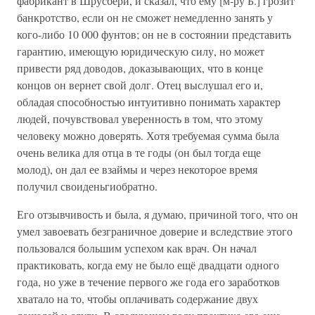
фабрикант в Шрусбери, и сказал, что ему [м-ру Б.] грозит
банкротство, если он не сможет немедленно занять у
кого-либо 10 000 фунтов; он не в состоянии представить
гарантию, имеющую юридическую силу, но может
привести ряд доводов, доказывающих, что в конце
концов он вернет свой долг. Отец выслушал его и,
обладая способностью интуитивно понимать характер
людей, почувствовал уверенность в том, что этому
человеку можно доверять. Хотя требуемая сумма была
очень велика для отца в те годы (он был тогда еще
молод), он дал ее взаймы и через некоторое время
получил своиденьгиобратно.
Его отзывчивость и была, я думаю, причиной того, что он
умел завоевать безграничное доверие и вследствие этого
пользовался большим успехом как врач. Он начал
практиковать, когда ему не было ещё двадцати одного
года, но уже в течение первого же года его заработков
хватало на то, чтобы оплачивать содержание двух