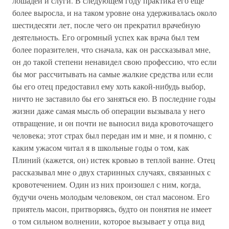
лошадей и слуги. В следующем году практика его еще
более выросла, и на таком уровне она удерживалась около
шестидесяти лет, после чего он прекратил врачебную
деятельность. Его огромный успех как врача был тем
более поразителен, что сначала, как он рассказывал мне,
он до такой степени ненавидел свою профессию, что если
бы мог рассчитывать на самые жалкие средства или если
бы его отец предоставил ему хоть какой-нибудь выбор,
ничто не заставило бы его заняться ею. В последние годы
жизни даже самая мысль об операции вызывала у него
отвращение, и он почти не выносил вида кровоточащего
человека; этот страх был передан им и мне, и я помню, с
каким ужасом читал я в школьные годы о том, как
Плиний (кажется, он) истек кровью в теплой ванне. Отец
рассказывал мне о двух старинных случаях, связанных с
кровотечением. Один из них произошел с ним, когда,
будучи очень молодым человеком, он стал масоном. Его
приятель масон, притворяясь, будто он понятия не имеет
о том сильном волнении, которое вызывает у отца вид