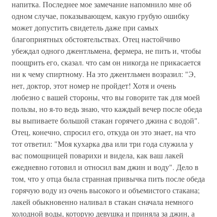
напитка. Последнее мое замечание напомнило мне об
одном случае, показывающем, какую грубую ошибку
может допустить свидетель даже при самых
благоприятных обстоятельствах. Отец настойчиво
убеждал одного джентльмена, фермера, не пить и, чтобы
поощрить его, сказал. что сам он никогда не прикасается
ни к чему спиртному. На это джентльмен возразил: "Э,
нет, доктор, этот номер не пройдет! Хотя и очень
любезно с вашей стороны, что вы говорите так для моей
пользы, но я-то ведь знаю, что каждый вечер после обеда
вы выпиваете большой стакан горячего джина с водой".
Отец, конечно, спросил его, откуда он это знает, на что
тот ответил: "Моя кухарка два или три года служила у
вас помощницей поварихи и видела, как ваш лакей
ежедневно готовил и относил вам джин и воду". Дело в
том, что у отца была странная привычка пить после обеда
горячую воду из очень высокого и объемистого стакана;
лакей обыкновенно наливал в стакан сначала немного
холодной воды, которую девушка и приняла за джин, а