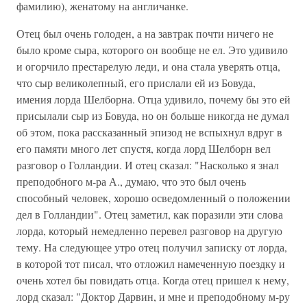
фамилию), женатому на англичанке.
Отец был очень голоден, а на завтрак почти ничего не
было кроме сыра, которого он вообще не ел. Это удивило
и огорчило престарелую леди, и она стала уверять отца,
что сыр великолепный, его прислали ей из Бовуда,
имения лорда Шелборна. Отца удивило, почему бы это ей
присылали сыр из Бовуда, но он больше никогда не думал
об этом, пока рассказанный эпизод не вспыхнул вдруг в
его памяти много лет спустя, когда лорд Шелборн вел
разговор о Голландии. И отец сказал: "Насколько я знал
преподобного м-ра А., думаю, что это был очень
способный человек, хорошо осведомленный о положении
дел в Голландии". Отец заметил, как поразили эти слова
лорда, который немедленно перевел разговор на другую
тему. На следующее утро отец получил записку от лорда,
в которой тот писал, что отложил намеченную поездку и
очень хотел бы повидать отца. Когда отец пришел к нему,
лорд сказал: "Доктор Дарвин, и мне и преподобному м-ру