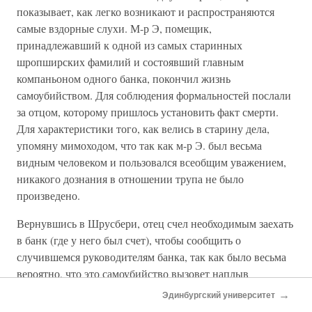
показывает, как легко возникают и распространяются
самые вздорные слухи. М-р Э, помещик,
принадлежавший к одной из самых старинных
шропширских фамилий и состоявший главным
компаньоном одного банка, покончил жизнь
самоубийством. Для соблюдения формальностей послали
за отцом, которому пришлось установить факт смерти.
Для характеристики того, как велись в старину дела,
упомяну мимоходом, что так как м-р Э. был весьма
видным человеком и пользовался всеобщим уважением,
никакого дознания в отношении трупа не было
произведено.
Вернувшись в Шрусбери, отец счел необходимым заехать
в банк (где у него был счет), чтобы сообщить о
случившемся руководителям банка, так как было весьма
вероятно, что это самоубийство вызовет наплыв
вкладчиков [желающих изъять свои деньги]. И вот,
→
Эдинбургский университет
широко распространился слух, будто отец явился в банк,