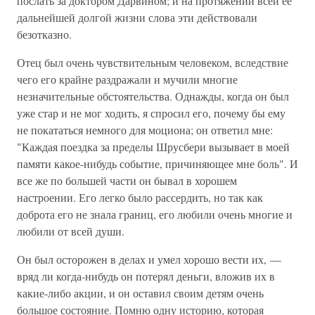
послать за доктором Дарвином; и на протяжении всей ее
дальнейшей долгой жизни слова эти действовали
безотказно.
Отец был очень чувствительным человеком, вследствие
чего его крайне раздражали и мучили многие
незначительные обстоятельства. Однажды, когда он был
уже стар и не мог ходить, я спросил его, почему бы ему
не покататься немного для моциона; он ответил мне:
"Каждая поездка за пределы Шрусбери вызывает в моей
памяти какое-нибудь событие, причиняющее мне боль". И
все же по большей части он бывал в хорошем
настроении. Его легко было рассердить, но так как
доброта его не знала границ, его любили очень многие и
любили от всей души.
Он был осторожен в делах и умел хорошо вести их, —
вряд ли когда-нибудь он потерял деньги, вложив их в
какие-либо акции, и он оставил своим детям очень
большое состояние. Помню одну историю, которая