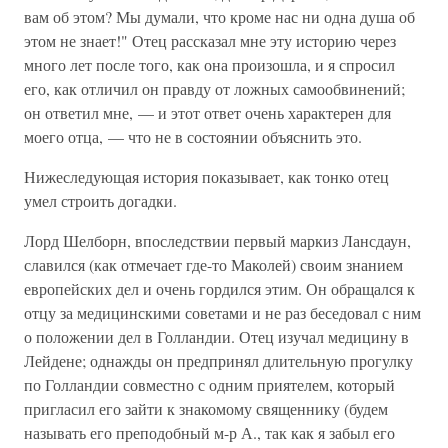
вам об этом? Мы думали, что кроме нас ни одна душа об
этом не знает!" Отец рассказал мне эту историю через
много лет после того, как она произошла, и я спросил
его, как отличил он правду от ложных самообвинений;
он ответил мне, — и этот ответ очень характерен для
моего отца, — что не в состоянии объяснить это.
Нижеследующая история показывает, как тонко отец
умел строить догадки.
Лорд Шелборн, впоследствии первый маркиз Лансдаун,
славился (как отмечает где-то Маколей) своим знанием
европейских дел и очень гордился этим. Он обращался к
отцу за медицинскими советами и не раз беседовал с ним
о положении дел в Голландии. Отец изучал медицину в
Лейдене; однажды он предпринял длительную прогулку
по Голландии совместно с одним приятелем, который
пригласил его зайти к знакомому священнику (будем
называть его преподобный м-р А., так как я забыл его