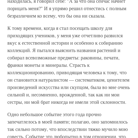
находилась, я говорил себе: "А за что она сейчас начнет
порицать меня?" И я упрямо решил отнестись с полным
безразличием ко всему, что бы она ни сказала.
К тому времени, когда я стал посещать школу для
приходящих учеников, у меня уже отчетливо развился
вкус к естественной истории и особенно к собиранию
коллекций. Я пытался выяснить названия растений и
собирал всевозможные предметы: раковины, печати,
франки монеты и минералы. Страсть к
коллекционированию, приводящая человека к тому, что
он становится натуралистом — систематиком, ценителем
произведений искусства или скупцом, была во мне очень
сильной и, несомненно, врожденной, так как ни мои
сестры, ни мой брат никогда не имели этой склонности.
Одно небольшое событие этого года прочно
запечатлелось в моей памяти; полагаю, оно запомнилось
так сильно потому, что впоследствии тяжко мучило мою
совесть. Событие это любопытно в том отношении, что,