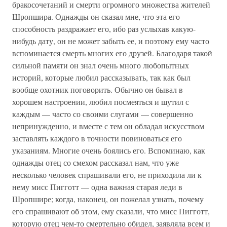
бракосочетаний и смерти огромного множества жителей
Шропшира. Однажды он сказал мне, что эта его
способность раздражает его, ибо раз услыхав какую-
нибудь дату, он не может забыть ее, и поэтому ему часто
вспоминается смерть многих его друзей. Благодаря такой
сильной памяти он знал очень много любопытных
историй, которые любил рассказывать, так как был
вообще охотник поговорить. Обычно он бывал в
хорошем настроении, любил посмеяться и шутил с
каждым — часто со своими слугами — совершенно
непринужденно, и вместе с тем он обладал искусством
заставлять каждого в точности повиноваться его
указаниям. Многие очень боялись его. Вспоминаю, как
однажды отец со смехом рассказал нам, что уже
несколько человек спрашивали его, не приходила ли к
нему мисс Пигготт — одна важная старая леди в
Шропшире; когда, наконец, он пожелал узнать, почему
его спрашивают об этом, ему сказали, что мисс Пигготт,
которую отец чем-то смертельно обидел, заявляла всем и