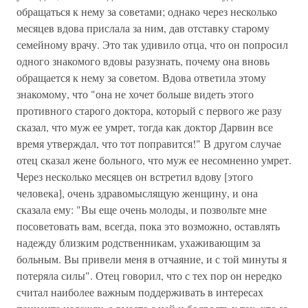
обращаться к нему за советами; однако через несколько
месяцев вдова прислала за ним, дав отставку старому
семейному врачу. Это так удивило отца, что он попросил
одного знакомого вдовы разузнать, почему она вновь
обращается к нему за советом. Вдова ответила этому
знакомому, что "она не хочет больше видеть этого
противного старого доктора, который с первого же разу
сказал, что муж ее умрет, тогда как доктор Дарвин все
время утверждал, что тот поправится!" В другом случае
отец сказал жене больного, что муж ее несомненно умрет.
Через несколько месяцев он встретил вдову [этого
человека], очень здравомыслящую женщину, и она
сказала ему: "Вы еще очень молоды, и позвольте мне
посоветовать вам, всегда, пока это возможно, оставлять
надежду близким родственникам, ухаживающим за
больным. Вы привели меня в отчаяние, и с той минуты я
потеряла силы". Отец говорил, что с тех пор он нередко
считал наиболее важным поддерживать в интересах