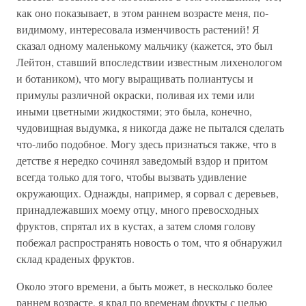
как оно показывает, в этом раннем возрасте меня, по-
видимому, интересовала изменчивость растений! Я
сказал одному маленькому мальчику (кажется, это был
Лейтон, ставший впоследствии известным лихенологом
и ботаником), что могу выращивать полиантусы и
примулы различной окраски, поливая их теми или
иными цветными жидкостями; это была, конечно,
чудовищная выдумка, я никогда даже не пытался сделать
что-либо подобное. Могу здесь признаться также, что в
детстве я нередко сочинял заведомый вздор и притом
всегда только для того, чтобы вызвать удивление
окружающих. Однажды, например, я сорвал с деревьев,
принадлежавших моему отцу, много превосходных
фруктов, спрятал их в кустах, а затем сломя голову
побежал распространять новость о том, что я обнаружил
склад краденых фруктов.
Около этого времени, а быть может, в несколько более
раннем возрасте, я крал по временам фрукты с целью