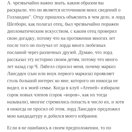
А. чрезвычайно важно знать, каким образом вы
раскрыли, что он является источником моих сведений о
Голландии". Отцу пришлось объяснить в чем дело, и лорд
Шелборн, как полагал отец, был чрезвычайно поражен
дипломатическим искусством, с каким отец проверил
свою догадку, потому что на протяжении многих лет
после того он получал от лорда много любезных
посланий через различных друзей. Думаю, что лорд
рассказал эту историю своим детям, потому что много
лет назад сэр Ч. Ляйелл спросил меня, почему маркиз
Лансдаун (сын или внук первого маркиза) проявляет
столь большой интерес ко мне, которого он никогда не
видел, и к моей семье. Когда в клуб «Атеней» избирали
сорок новых членов (сорок «воров», как их тогда
называли), многие стремились попасть в число их, и хотя
я никогда не просил об этом, лорд Лансдаун предложил
мою кандидатуру и добился моего избрания.
Если я не ошибаюсь в своем предположении, то по