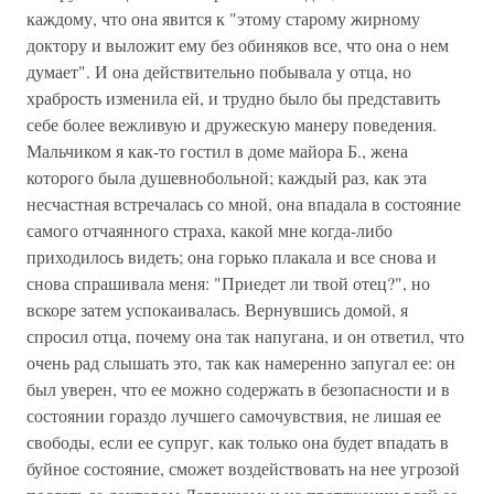
каждому, что она явится к "этому старому жирному
доктору и выложит ему без обиняков все, что она о нем
думает". И она действительно побывала у отца, но
храбрость изменила ей, и трудно было бы представить
себе более вежливую и дружескую манеру поведения.
Мальчиком я как-то гостил в доме майора Б., жена
которого была душевнобольной; каждый раз, как эта
несчастная встречалась со мной, она впадала в состояние
самого отчаянного страха, какой мне когда-либо
приходилось видеть; она горько плакала и все снова и
снова спрашивала меня: "Приедет ли твой отец?", но
вскоре затем успокаивалась. Вернувшись домой, я
спросил отца, почему она так напугана, и он ответил, что
очень рад слышать это, так как намеренно запугал ее: он
был уверен, что ее можно содержать в безопасности и в
состоянии гораздо лучшего самочувствия, не лишая ее
свободы, если ее супруг, как только она будет впадать в
буйное состояние, сможет воздействовать на нее угрозой