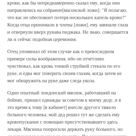
крови, как бы непреднамеренно сказал ему, когда они
направлялись на собрание[масонской ложи]: "Я полагаю,
что вас не обеспокоит потеря нескольких капель крови?"
Когда отца принимали в члены [ложи], ему завязали глаза
и отвернули вверх рукава пиджака. Не знаю, совершается
ли и сейчас подобная церемония.
Отец упоминал об этом случае как о превосходном
примере силы воображения, ибо он отчетливо
чувствовал, как кровь тонкой струйкой стекала по его
руке, и едва мог поверить своим глазам, когда затем не
мог обнаружить на руке даже следа укола.
Один опытный лондонский мясник, работавший на
бойнях, пришел однажды за советом к моему деду, и в
это время к тому [в кабинет] внесли другого тяжело
больного человека; мой дед решил тут же сделать ему
кровопускание с помощью присутствовавшего здесь
лекаря. Мясника попросили держать руку больного, но