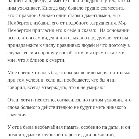
пациента надежду, а вместе с ней и бодрость у тех, кто за
ним ухаживает. Иногда ему бывало трудно совместить
это с правдой. Однако один старый джентльмен, м-р
Пембертон, избавил его от подобного затруднения. М-р
Пембертон пригласил его к себе и сказал: "На основании
всего, что я сам видел и что слыхал о вас, думаю, что вы
принадлежите к числу правдивых людей и что поэтому в
случае, если я спрошу у вас об этом, вы прямо скажете
мне, что я близок к смерти.
Мне очень хотелось бы, чтобы вы лечили меня, но только
при том условии, если вы пообещаете, что бы я ни
говорил, всегда утверждать, что я не умираю".
Отец, хотя и неохотно, согласился, но на том условии, что
слова больного действительно не будут иметь никакого
значения.
У отца была необычайная память, особенно па даты, и он
помнил, даже в глубокой старости, дни рождений,