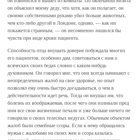
он извинился и вышел из комнаты. По окончании визита
он объяснил моему деду, что хотя, как он полагает, он
своими собственными руками убил больше животных,
чем кто-либо другой в Лондоне, однако, — как ни
покажется странным, — он несомненно лишился бы
чувств при виде крови пациента.
Способность отца внушать доверие побуждала многих
его пациентов, особенно дам, советоваться с ним о
всяческих своих бедах словно с каким-нибудь
духовником. Он говорил мне, что они всегда начинают с
неопределенных жалоб на свое здоровье, но опыт
позволял ему очень быстро догадываться, о чем в
действительности идет речь. Тогда он внушал им, что
болезнь их воображаемая, после чего они изливали пред
ним все свои жизненные печали и уже больше ничего не
говорили о своих телесных недугах. Обычным объектом
жалоб были семейные ссоры. Если к нему обращались
мужья с жалобами на своих жен и ссора казалась