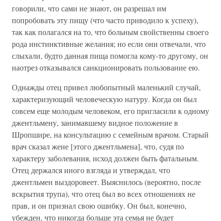
говорили, что сами не знают, он разрешал им
попробовать эту пищу (что часто приводило к успеху),
так как полагался на то, что больным свойственны своего
рода инстинктивные желания; но если они отвечали, что
слыхали, будто данная пища помогла кому-то другому, он
наотрез отказывался санкционировать пользование ею.
Однажды отец привел любопытный маленький случай,
характеризующий человеческую натуру. Когда он был
совсем еще молодым человеком, его пригласили к одному
джентльмену, занимавшему видное положение в
Шропшире, на консультацию с семейным врачом. Старый
врач сказал жене [этого джентльмена], что, судя по
характеру заболевания, исход должен быть фатальным.
Отец держался иного взгляда и утверждал, что
джентльмен выздоровеет. Выяснилось (вероятно, после
вскрытия трупа), что отец был во всех отношениях не
прав, и он признал свою ошибку. Он был, конечно,
убежден, что никогда больше эта семья не будет