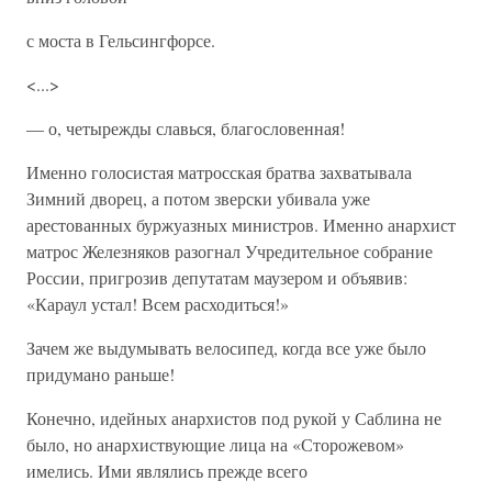
с моста в Гельсингфорсе.
<...>
— о, четырежды славься, благословенная!
Именно голосистая матросская братва захватывала
Зимний дворец, а потом зверски убивала уже
арестованных буржуазных министров. Именно анархист
матрос Железняков разогнал Учредительное собрание
России, пригрозив депутатам маузером и объявив:
«Караул устал! Всем расходиться!»
Зачем же выдумывать велосипед, когда все уже было
придумано раньше!
Конечно, идейных анархистов под рукой у Саблина не
было, но анархиствующие лица на «Сторожевом»
имелись. Ими являлись прежде всего