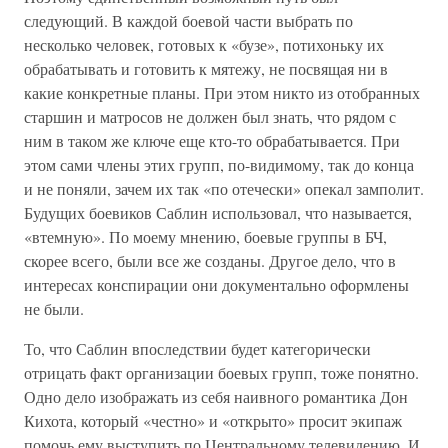
следующий. В каждой боевой части выбрать по
несколько человек, готовых к «бузе», потихоньку их
обрабатывать и готовить к мятежу, не посвящая ни в
какие конкретные планы. При этом никто из отобранных
старшин и матросов не должен был знать, что рядом с
ним в таком же ключе еще кто-то обрабатывается. При
этом сами члены этих групп, по-видимому, так до конца
и не поняли, зачем их так «по отечески» опекал замполит.
Будущих боевиков Саблин использовал, что называется,
«втемную». По моему мнению, боевые группы в БЧ,
скорее всего, были все же созданы. Другое дело, что в
интересах конспирации они документально оформлены
не были.
То, что Саблин впоследствии будет категорически
отрицать факт организации боевых групп, тоже понятно.
Одно дело изображать из себя наивного романтика Дон
Кихота, который «честно» и «открыто» просит экипаж
помочь ему выступить по Центральному телевидению. И