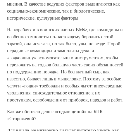
мнения. В качестве ведущих факторов выдвигаются как
социально-экономические, так и биологические,
исторические, культурные факторы.
На кораблях и в воинских частых ВМФ, где командиры и
особенно замполиты по-настоящему боролись с этой
заразой, она исчезала, но так было, увы, не везде. Порой
нерадивые командиры и замполиты делали
«годковщину» вспомогательным инструментом, чтобы
переложить на годков большую часть своих обязанностей
по поддержанию порядка. Но бесплатный сыр, как
известно, бывает лишь в мышеловке. Поэтому за особые
услуги «годки» требовали и особых льгот: внеочередные
увольнения, снисходительное отношение к их
проступкам, освобождения от приборок, нарядов и работ.
Как же обстояло дело с «годковщиной» на БПК
«Сторожевой?
Для начала, не интересно ли будет читателю узнать, как