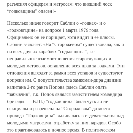
разъяснял офицерам и матросам, что внешний лоск
“годковщины” опасен!»
Несколько иначе говорит Саблин о «годках» и о
«годковгцине» на допросе 1 марта 1976 года.
Официально он ее порицает, хотя видит и ее плюсы.
Саблин заявляет: «На “Сторожевом” существовала, как и
на всех других кораблях “годковщина”, т.е.
неправильные взаимоотношения старослужащих и
молодых матросов, оставление всех прав за годками. Эти
отношения выходят за рамки всех уставов и существуют
вопреки им. С попустительства замкоман-дира дивизии
капитана 2-го ранга Попова (здесь Саблин опять
“забывчив”, т.к. Попов являлся заместителем командира
бригады. — В.Ш.) “годковщина” была чуть ли не
официально разрешена на “Сторожевом” до моего
прихода. “Годковщина” выливалась в издевательства над
молодыми матросами, отработку за них нарядов. Особо
это практиковалось в ночное время. В политическом