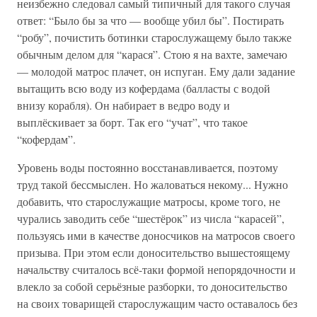
неизбежно следовал самый типичный для такого случая
ответ: “Было бы за что — вообще убил бы”. Постирать
“робу”, почистить ботинки старослужащему было также
обычным делом для “карася”. Стою я на вахте, замечаю
— молодой матрос плачет, он испуган. Ему дали задание
вытащить всю воду из кофердама (балласты с водой
внизу корабля). Он набирает в ведро воду и
выплёскивает за борт. Так его “учат”, что такое
“кофердам”.
Уровень воды постоянно восстанавливается, поэтому
труд такой бессмыслен. Но жаловаться некому... Нужно
добавить, что старослужащие матросы, кроме того, не
чурались заводить себе “шестёрок” из числа “карасей”,
пользуясь ими в качестве доносчиков на матросов своего
призыва. При этом если доносительство вышестоящему
начальству считалось всё-таки формой непорядочности и
влекло за собой серьёзные разборки, то доносительство
на своих товарищей старослужащим часто оставалось без