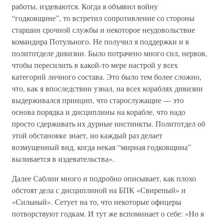
работы, издеваются. Когда я объявил войну
“годковщине”, то встретил сопротивление со стороны
старшин срочной службы и некоторое неудовольствие
командира Потульного. Не получил я поддержки и в
политотделе дивизии. Было потрачено много сил, нервов,
чтобы пересилить в какой-то мере настрой у всех
категорий личного состава. Это было тем более сложно,
что, как я впоследствии узнал, на всех кораблях дивизии
выдерживался принцип, что старослужащие — это
основа порядка и дисциплины на корабле, что надо
просто сдерживать их дурные инстинкты. Политотдел об
этой обстановке знает, но каждый раз делает
возмущенный вид, когда некая “мирная годковщина”
выливается в издевательства».
Далее Саблин много и подробно описывает, как плохо
обстоят дела с дисциплиной на БПК «Свирепый» и
«Сильный». Сетует на то, что некоторые офицеры
потворствуют годкам. И тут же вспоминает о себе: «Но я