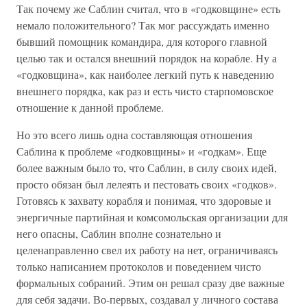
Так почему же Саблин считал, что в «годковщине» есть
немало положительного? Так мог рассуждать именно
бывший помощник командира, для которого главной
целью так и остался внешний порядок на корабле. Ну а
«годковщина», как наиболее легкий путь к наведению
внешнего порядка, как раз и есть чисто старпомовское
отношение к данной проблеме.
Но это всего лишь одна составляющая отношения
Саблина к проблеме «годковщины» и «годкам». Еще
более важным было то, что Саблин, в силу своих идей,
просто обязан был лелеять и пестовать своих «годков».
Готовясь к захвату корабля и понимая, что здоровые и
энергичные партийная и комсомольская организации для
него опасны, Саблин вполне сознательно и
целенаправленно свел их работу на нет, ограничиваясь
только написанием протоколов и поведением чисто
формальных собраний. Этим он решал сразу две важные
для себя задачи. Во-первых, создавал у личного состава