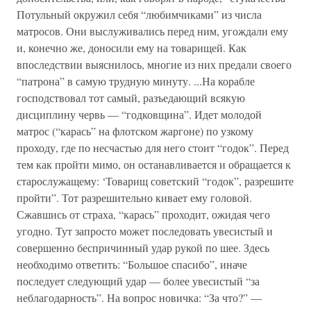
Потульный окружил себя “любимчиками” из числа
матросов. Они выслуживались перед ним, угождали ему
и, конечно же, доносили ему на товарищей. Как
впоследствии выяснилось, многие из них предали своего
“патрона” в самую трудную минуту. ...На корабле
господствовал тот самый, разъедающий всякую
дисциплину червь — “годковщина”. Идет молодой
матрос (“карась” на флотском жаргоне) по узкому
проходу, где по несчастью для него стоит “годок”. Перед
тем как пройти мимо, он останавливается и обращается к
старослужащему: ‘Товарищ советский “годок”, разрешите
пройти”. Тот разрешительно кивает ему головой.
Сжавшись от страха, “карась” проходит, ожидая чего
угодно. Тут запросто может последовать увесистый и
совершенно беспричинный удар рукой по шее. Здесь
необходимо ответить: “Большое спасибо”, иначе
последует следующий удар — более увесистый “за
неблагодарность”. На вопрос новичка: “За что?” —