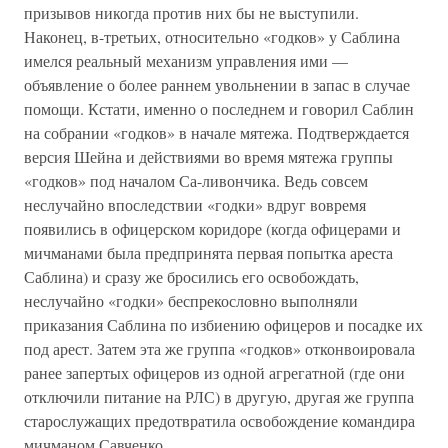
призывов никогда против них бы не выступили.
Наконец, в-третьих, относительно «годков» у Саблина
имелся реальный механизм управления ими —
объявление о более раннем увольнении в запас в случае
помощи. Кстати, именно о последнем и говорил Саблин
на собрании «годков» в начале мятежа. Подтверждается
версия Шейна и действиями во время мятежа группы
«годков» под началом Са-ливончика. Ведь совсем
неслучайно впоследствии «годки» вдруг вовремя
появились в офицерском коридоре (когда офицерами и
мичманами была предпринята первая попытка ареста
Саблина) и сразу же бросились его освобождать,
неслучайно «годки» беспрекословно выполняли
приказания Саблина по избиению офицеров и посадке их
под арест. Затем эта же группа «годков» отконвоировала
ранее запертых офицеров из одной агрегатной (где они
отключили питание на РЛС) в другую, другая же группа
старослужащих предотвратила освобождение командира
мичманом Савченко.