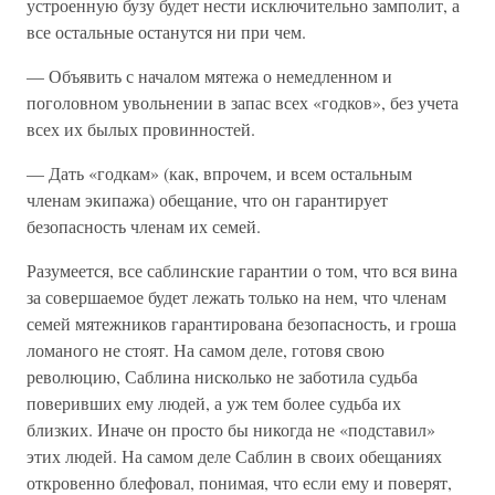
устроенную бузу будет нести исключительно замполит, а
все остальные останутся ни при чем.
— Объявить с началом мятежа о немедленном и
поголовном увольнении в запас всех «годков», без учета
всех их былых провинностей.
— Дать «годкам» (как, впрочем, и всем остальным
членам экипажа) обещание, что он гарантирует
безопасность членам их семей.
Разумеется, все саблинские гарантии о том, что вся вина
за совершаемое будет лежать только на нем, что членам
семей мятежников гарантирована безопасность, и гроша
ломаного не стоят. На самом деле, готовя свою
революцию, Саблина нисколько не заботила судьба
поверивших ему людей, а уж тем более судьба их
близких. Иначе он просто бы никогда не «подставил»
этих людей. На самом деле Саблин в своих обещаниях
откровенно блефовал, понимая, что если ему и поверят,