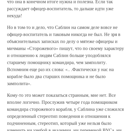
что она в конечном итоге нужна и полезна. Если так
рассуждает офицер-воспитатель, то дальше идти уже
некуда!
Но в том-то и дело, что Саблин на самом деле вовсе не
офицер-воспитатель и таковым никогда не был. Не зря в
объяснительных записках по делу о мятеже офицеры и
мичманы «Сторожевого» пишут, что по своему характеру
и отношению к людям Саблин больше уподоблялся
старшему помощнику командира, чем замполиту.
Вспомним еще раз их слова: «.. .Фактически у нас на
корабле было два старших помощника и не было
замполита».
Кому-то это может показаться странным, мне нет. Все
вполне логично. Прослужив четыре года помощником
командира сторожевого корабля, у Саблина уже сложился
определенный стереотип поведения и отношения к
подчиненным, стереотип, который уже нельзя было
изменить ни учебой в академии, ни переменой ВУСа, ни