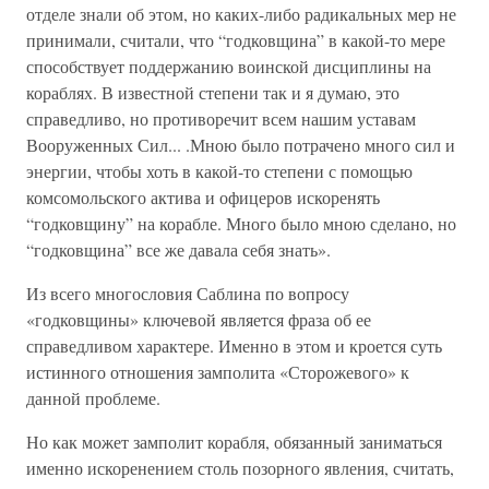
отделе знали об этом, но каких-либо радикальных мер не
принимали, считали, что “годковщина” в какой-то мере
способствует поддержанию воинской дисциплины на
кораблях. В известной степени так и я думаю, это
справедливо, но противоречит всем нашим уставам
Вооруженных Сил... .Мною было потрачено много сил и
энергии, чтобы хоть в какой-то степени с помощью
комсомольского актива и офицеров искоренять
“годковщину” на корабле. Много было мною сделано, но
“годковщина” все же давала себя знать».
Из всего многословия Саблина по вопросу
«годковщины» ключевой является фраза об ее
справедливом характере. Именно в этом и кроется суть
истинного отношения замполита «Сторожевого» к
данной проблеме.
Но как может замполит корабля, обязанный заниматься
именно искоренением столь позорного явления, считать,