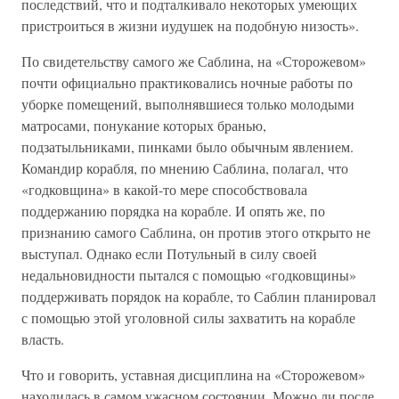
последствий, что и подталкивало некоторых умеющих
пристроиться в жизни иудушек на подобную низость».
По свидетельству самого же Саблина, на «Сторожевом»
почти официально практиковались ночные работы по
уборке помещений, выполнявшиеся только молодыми
матросами, понукание которых бранью,
подзатыльниками, пинками было обычным явлением.
Командир корабля, по мнению Саблина, полагал, что
«годковщина» в какой-то мере способствовала
поддержанию порядка на корабле. И опять же, по
признанию самого Саблина, он против этого открыто не
выступал. Однако если Потульный в силу своей
недальновидности пытался с помощью «годковщины»
поддерживать порядок на корабле, то Саблин планировал
с помощью этой уголовной силы захватить на корабле
власть.
Что и говорить, уставная дисциплина на «Сторожевом»
находилась в самом ужасном состоянии. Можно ли после