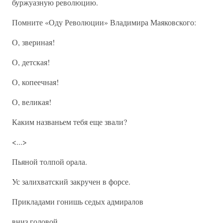
буржуазную революцию.
Помните «Оду Революции» Владимира Маяковского:
О, звериная!
О, детская!
О, копеечная!
О, великая!
Каким названьем тебя еще звали?
<...>
Пьяной толпой орала.
Ус залихватский закручен в форсе.
Прикладами гонишь седых адмиралов
вниз головой