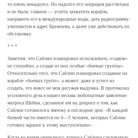
то очень ненадолго. Но надолго его операция рассчитана
и не была: главное — успеть захватить корабль,
направить его в международные воды, дать радиограмму-
ультиматум в адрес Брежнева, а далее уже действовать по
обстановке.
* * *
Заметим, что Саблин планировал использовать «годков»
не стихийно, а создав из них особые «боевые группы».
Относительно того, что Саблин планировал создание на
корабле «боевых групп», а может; даже и успел их
создать, это вовсе не моя досужая выдумка. В протоколах
уголовного дела я нашел весьма любопытные заявление
матроса Шейна, сделанное им на допросе о том, как
Саблин готовился к мятежу в последние дни: «В каждой
боевой части имеется по 4—5 человек, которых Саблин
готовил заранее к этому выступлению».
Когда во время очередного допроса Саблина следователь