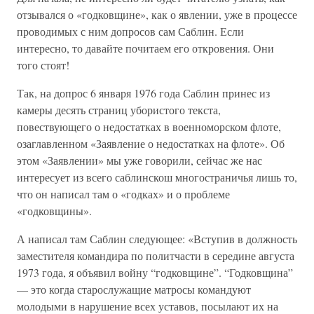
отзывался о «годковщине», как о явлении, уже в процессе
проводимых с ним допросов сам Саблин. Если
интересно, то давайте почитаем его откровения. Они
того стоят!
Так, на допрос 6 января 1976 года Саблин принес из
камеры десять страниц убористого текста,
повествующего о недостатках в военноморском флоте,
озаглавленном «Заявление о недостатках на флоте». Об
этом «Заявлении» мы уже говорили, сейчас же нас
интересует из всего саблинскош многостраничья лишь то,
что он написал там о «годках» и о проблеме
«годковщины».
А написал там Саблин следующее: «Вступив в должность
заместителя командира по политчасти в середине августа
1973 года, я объявил войну “годковщине”. “Годковщина”
— это когда старослужащие матросы командуют
молодыми в нарушение всех уставов, посылают их на