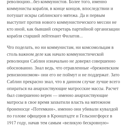
революцию...без коммунистов. Более того, именно
коммунисты корабля, в конце концов, впоследствии и
потушат искры саблинского мятежа. Да и первым
выступит против нового коммунистического мессии не
кто иной, как бывший секретарь партийной организации
корабля старший лейтенант Филатов...
Что поделать, но ни коммунистам, ни комсомольцам в
столь важном деле как начало коммунистической
революции Саблин изначально не доверял совершенно
обоснованно. Знал ведь, что отравленные «брежневским
ревизионизмом» они его не поймут и не поддержат. Зато
Саблин прекрасно знал, что в данном случае лучше всего
опираться на анархиствующие матросские массы. Расчет
был совершенно верен — именно анархиствующие
матросы в свое время захватили власть на мятежном
броненосце «Потемкин», именно они убивали кувалдой
по голове офицеров в Кронштадте и Гельсингфорсе в
1917 году, начав тем самым «великую бескровную»