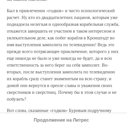
Был в привлечении «годков» и чисто психологический
расчет. Ну кто из двадцатилетних пацанов, которым уже
поднадоела нелегкая и однообразная корабельная служба,
откажется завершить ее участием в таком интересном и
увлекательном деле, как побег корабля в Кронштадт во
имя выступления замполита по телевидению! Ведь это
прежде всего потрясающее приключение, которого у них
еще никогда не было и уже никогда не будет, да и всю
ответственность за него берег на себя замполит. Во-
вторых, после выступления замполита по телевидению
их корабль сразу станет знаменитым на всю страну, и
домой они вернутся в ореоле славы и уважения своих
сверстников и сверстниц. Почему бы в этом случае и не
побузить?
Вот слова, сказанные «годком» Буровым подручному
Саблина матросу Шейну на его сообщение о затеянном
Продолжение на Литрес
замполитом мятеже: «Люблю такие заварухи».