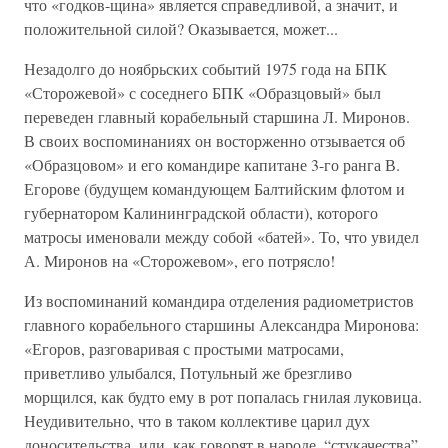
что «годков-щина» является справедливой, а значит, и
положительной силой? Оказывается, может...
Незадолго до ноябрьских событий 1975 года на БПК
«Сторожевой» с соседнего БПК «Образцовый» был
переведен главный корабельный старшина Л. Миронов.
В своих воспоминаниях он восторженно отзывается об
«Образцовом» и его командире капитане 3-го ранга В.
Егорове (будущем командующем Балтийским флотом и
губернатором Калининградской области), которого
матросы именовали между собой «батей». То, что увидел
А. Миронов на «Сторожевом», его потрясло!
Из воспоминаний командира отделения радиометристов
главного корабельного старшины Александра Миронова:
«Егоров, разговаривая с простыми матросами,
приветливо улыбался, Потульный же брезгливо
морщился, как будто ему в рот попалась гнилая луковица.
Неудивительно, что в таком коллективе царил дух
доносительства, или, как говорят в народе, “стукачества”