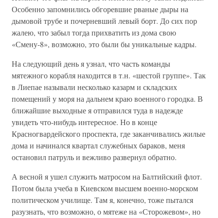
Особенно запомнились обгоревшие рваные дыры на
дымовой трубе и почерневший левый борт. До сих пор
жалею, что забыл тогда прихватить из дома свою
«Смену-8», возможно, это были бы уникальные кадры.
На следующий день я узнал, что часть команды
мятежного корабля находится в т.н. «шестой группе». Так
в Лиепае называли несколько казарм и складских
помещений у моря на дальнем краю военного городка. В
ближайшие выходные я отправился туда в надежде
увидеть что-нибудь интересное. Но в конце
Красногвардейского проспекта, где заканчивались жилые
дома и начинался квартал служебных бараков, меня
остановил патруль и вежливо развернул обратно.
А весной я ушел служить матросом на Балтийский флот.
Потом была учеба в Киевском высшем военно-морском
политическом училище. Там я, конечно, тоже пытался
разузнать, что возможно, о мятеже на «Сторожевом», но