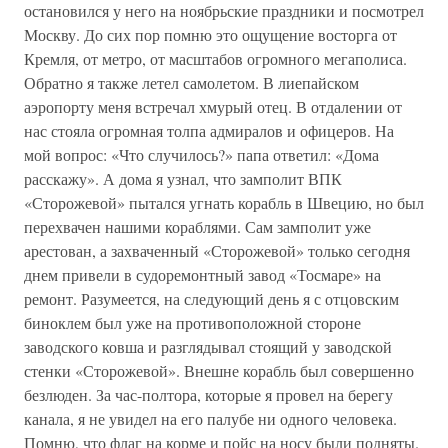
остановился у него на ноябрьские праздники и посмотрел
Москву. До сих пор помню это ощущение восторга от
Кремля, от метро, от масштабов огромного мегаполиса.
Обратно я также летел самолетом. В лиепайском
аэропорту меня встречал хмурый отец. В отдалении от
нас стояла огромная толпа адмиралов и офицеров. На
мой вопрос: «Что случилось?» папа ответил: «Дома
расскажу». А дома я узнал, что замполит ВПК
«Сторожевой» пытался угнать корабль в Швецию, но был
перехвачен нашими кораблями. Сам замполит уже
арестован, а захваченный «Сторожевой» только сегодня
днем привели в судоремонтный завод «Тосмаре» на
ремонт. Разумеется, на следующий день я с отцовским
биноклем был уже на противоположной стороне
заводского ковша и разглядывал стоящий у заводской
стенки «Сторожевой». Внешне корабль был совершенно
безлюден. За час-полтора, которые я провел на берегу
канала, я не увидел на его палубе ни одного человека.
Помню, что флаг на корме и пойс на носу были подняты.