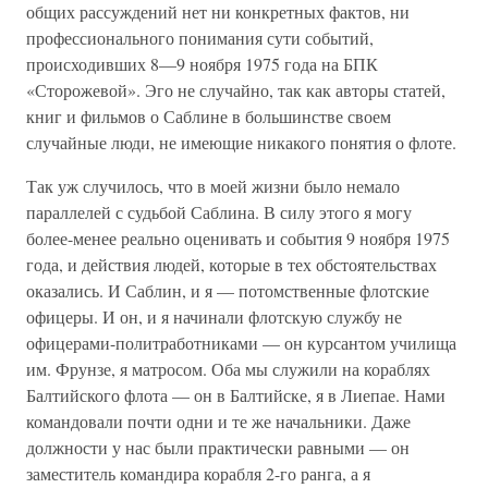
общих рассуждений нет ни конкретных фактов, ни
профессионального понимания сути событий,
происходивших 8—9 ноября 1975 года на БПК
«Сторожевой». Эго не случайно, так как авторы статей,
книг и фильмов о Саблине в большинстве своем
случайные люди, не имеющие никакого понятия о флоте.
Так уж случилось, что в моей жизни было немало
параллелей с судьбой Саблина. В силу этого я могу
более-менее реально оценивать и события 9 ноября 1975
года, и действия людей, которые в тех обстоятельствах
оказались. И Саблин, и я — потомственные флотские
офицеры. И он, и я начинали флотскую службу не
офицерами-политработниками — он курсантом училища
им. Фрунзе, я матросом. Оба мы служили на кораблях
Балтийского флота — он в Балтийске, я в Лиепае. Нами
командовали почти одни и те же начальники. Даже
должности у нас были практически равными — он
заместитель командира корабля 2-го ранга, а я