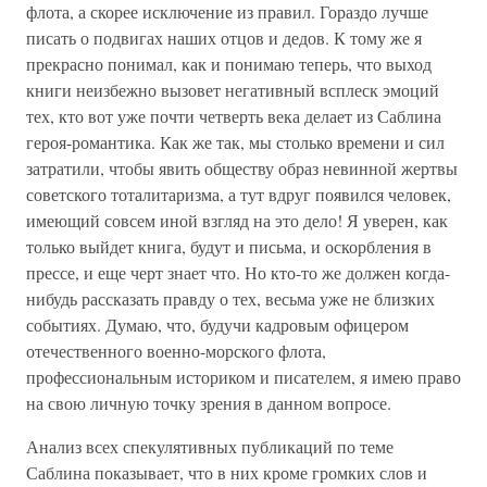
флота, а скорее исключение из правил. Гораздо лучше
писать о подвигах наших отцов и дедов. К тому же я
прекрасно понимал, как и понимаю теперь, что выход
книги неизбежно вызовет негативный всплеск эмоций
тех, кто вот уже почти четверть века делает из Саблина
героя-романтика. Как же так, мы столько времени и сил
затратили, чтобы явить обществу образ невинной жертвы
советского тоталитаризма, а тут вдруг появился человек,
имеющий совсем иной взгляд на это дело! Я уверен, как
только выйдет книга, будут и письма, и оскорбления в
прессе, и еще черт знает что. Но кто-то же должен когда-
нибудь рассказать правду о тех, весьма уже не близких
событиях. Думаю, что, будучи кадровым офицером
отечественного военно-морского флота,
профессиональным историком и писателем, я имею право
на свою личную точку зрения в данном вопросе.
Анализ всех спекулятивных публикаций по теме
Саблина показывает, что в них кроме громких слов и