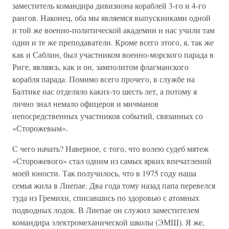
заместитель командира дивизиона кораблей 3-го и 4-го
рангов. Наконец, оба мы являемся выпускниками одной
и той же военно-политической академии и нас учили там
одни и те же преподаватели. Кроме всего этого, я, так же
как и Саблин, был участником военно-морского парада в
Риге, являясь, как и он, замполитом флагманского
корабля парада. Помимо всего прочего, в службе на
Балтике нас отделяло каких-то шесть лет, а потому я
лично знал немало офицеров и мичманов
непосредственных участников событий, связанных со
«Сторожевым».
С чего начать? Наверное, с того, что волею судеб мятеж
«Сторожевого» стал одним из самых ярких впечатлений
моей юности. Так получилось, что в 1975 году наша
семья жила в Лиепае. Два года тому назад папа перевелся
туда из Гремихи, списавшись по здоровью с атомных
подводных лодок. В Лиепае он служил заместителем
командира электромеханической школы (ЭМШ). Я же,