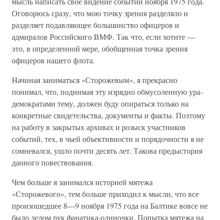
мысль написать свое видение событий ноября 1975 года.
Оговорюсь сразу, что мою точку зрения разделяло и
разделяет подавляющее большинство офицеров и
адмиралов Российского ВМФ. Так что, если хотите —
это, в определенной мере, обобщенная точка зрения
офицеров нашего флота.
Начиная заниматься «Сторожевым», я прекрасно
понимал, что, поднимая эту изрядно обмусоленную ура-
демократами тему, должен буду опираться только на
конкретные свидетельства, документы и факты. Поэтому
на работу в закрытых архивах и розыск участников
событий, тех, в чьей объективности и порядочности я не
сомневался, ушло почти десять лет. Такова предыстория
данного повествования.
Чем больше я занимался историей мятежа
«Сторожевого», тем больше приходил к мысли, что все
произошедшее 8—9 ноября 1975 года на Балтике вовсе не
было делом рук фанатика-одиночки. Попытка мятежа на