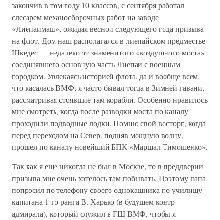
закончив в том году 10 классов, с сентября работал
слесарем механосборочных работ на заводе
«Лиепаймаш», ожидая весной следующего года призыва
на флот. Дом наш располагался в лиепайском предместье
Шкедес — недалеко от знаменитого «воздушного моста»,
соединявшего основную часть Лиепаи с военным
городком. Увлекаясь историей флота, да и вообще всем,
что касалась ВМФ, я часто бывал тогда в Зимней гавани,
рассматривая стоявшие там корабли. Особенно нравилось
мне смотреть, когда после разводки моста по каналу
проходили подводные лодки. Помню свой восторг, когда
перед переходом на Север, подняв мощную волну,
прошел по каналу новейший БПК «Маршал Тимошенко».
Так как я еще никогда не был в Москве, то в преддверии
призыва мне очень хотелось там побывать. Поэтому папа
попросил по телефону своего однокашника по училищу
капитана 1-го ранга В. Харько (в будущем контр-
адмирала), который служил в ГШ ВМФ, чтобы я