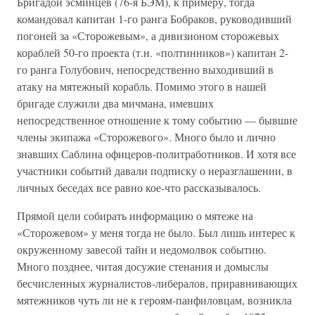
Бригадой эсминцев (76-я БЭМ), к примеру, тогда
командовал капитан 1-го ранга Бобраков, руководивший
погоней за «Сторожевым», а дивизионом сторожевых
кораблей 50-го проекта (т.н. «полтинников») капитан 2-
го ранга Голубович, непосредственно выходивший в
атаку на мятежный корабль. Помимо этого в нашей
бригаде служили два мичмана, имевших
непосредственное отношение к тому событию — бывшие
члены экипажа «Сторожевого». Много было и лично
знавших Саблина офицеров-политработников. И хотя все
участники событий давали подписку о неразглашении, в
личных беседах все равно кое-что рассказывалось.
Прямой цели собирать информацию о мятеже на
«Сторожевом» у меня тогда не было. Был лишь интерес к
окруженному завесой тайн и недомолвок событию.
Много позднее, читая досужие стенания и домыслы
бесчисленных журналистов-либералов, приравнивающих
мятежников чуть ли не к героям-панфиловцам, возникла