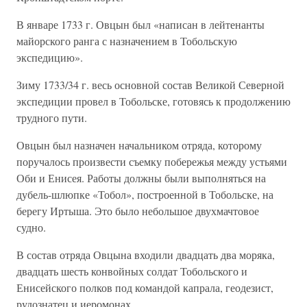
В январе 1733 г. Овцын был «написан в лейтенанты
майорского ранга с назначением в Тобольскую
экспедицию».
Зиму 1733/34 г. весь основной состав Великой Северной
экспедиции провел в Тобольске, готовясь к продолжению
трудного пути.
Овцын был назначен начальником отряда, которому
поручалось произвести съемку побережья между устьями
Оби и Енисея. Работы должны были выполняться на
дубель-шлюпке «Тобол», построенной в Тобольске, на
берегу Иртыша. Это было небольшое двухмачтовое
судно.
В состав отряда Овцына входили двадцать два моряка,
двадцать шесть конвойных солдат Тобольского и
Енисейского полков под командой капрала, геодезист,
рудознатец и иеромонах.