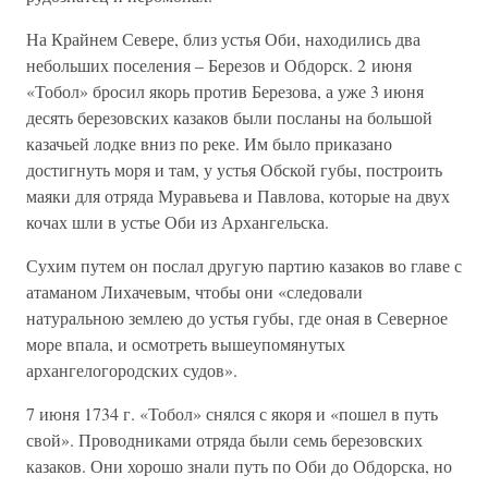
На Крайнем Севере, близ устья Оби, находились два
небольших поселения – Березов и Обдорск. 2 июня
«Тобол» бросил якорь против Березова, а уже 3 июня
десять березовских казаков были посланы на большой
казачьей лодке вниз по реке. Им было приказано
достигнуть моря и там, у устья Обской губы, построить
маяки для отряда Муравьева и Павлова, которые на двух
кочах шли в устье Оби из Архангельска.
Сухим путем он послал другую партию казаков во главе с
атаманом Лихачевым, чтобы они «следовали
натуральною землею до устья губы, где оная в Северное
море впала, и осмотреть вышеупомянутых
архангелогородских судов».
7 июня 1734 г. «Тобол» снялся с якоря и «пошел в путь
свой». Проводниками отряда были семь березовских
казаков. Они хорошо знали путь по Оби до Обдорска, но