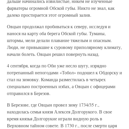
дальше начинались извилистые, никем не изученные
фарватеры огромной Обской губы. Никто не знал, как
далеко простирается этот огромный залив.
Овцын продолжал пробиваться к северу, исследуя и
нанося на карту оба берега Обской губы. Туманы,
штормы, мели делали плавание тяжелым и опасным.
Люди, не привыкшие к суровому приполярному климату,
начали болеть. Овцын решил повернуть назад.
4 сентября, когда по Оби уже несло шугу, изрядно
потрепанный непогодами «Тобол» подошел к Обдорску и
стал на зимовку. Команда разместилась в четырех
специально построенных избах, а Овцын с офицерами
отправился в Березов.
В Березове, где Овцын провел зиму 1734/35 г.,
находилась семья князя Алексея Долгорукого. В свое
время князья Долгорукие играли видную роль в
Верховном тайном совете. В 1730 г., после смерти царя