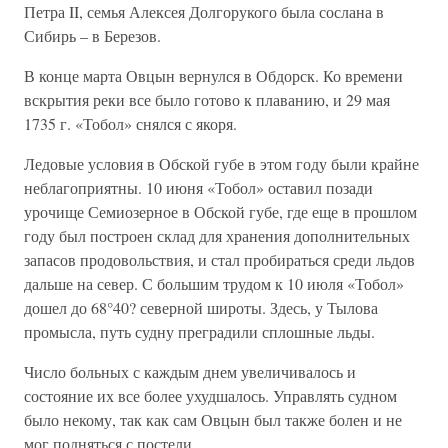
Петра II, семья Алексея Долгорукого была сослана в
Сибирь – в Березов.
В конце марта Овцын вернулся в Обдорск. Ко времени
вскрытия реки все было готово к плаванию, и 29 мая
1735 г. «Тобол» снялся с якоря.
Ледовые условия в Обской губе в этом году были крайне
неблагоприятны. 10 июня «Тобол» оставил позади
урочище Семиозерное в Обской губе, где еще в прошлом
году был построен склад для хранения дополнительных
запасов продовольствия, и стал пробираться среди льдов
дальше на север. С большим трудом к 10 июля «Тобол»
дошел до 68°40? северной широты. Здесь, у Тылова
промысла, путь судну преградили сплошные льды.
Число больных с каждым днем увеличивалось и
состояние их все более ухудшалось. Управлять судном
было некому, так как сам Овцын был также болен и не
мог подняться с постели