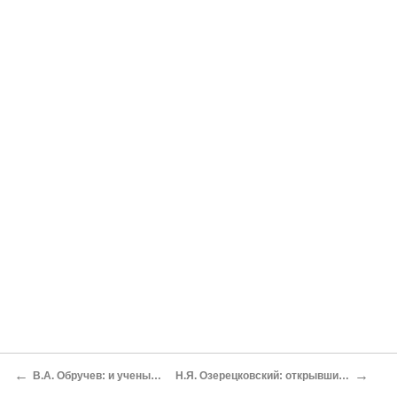
←
→
В.А. Обручев: и ученый, и писатель
Н.Я. Озерецковский: открывший Озерный край