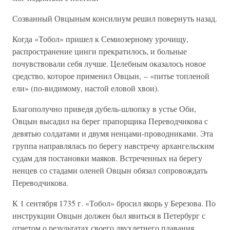
Созванный Овцыным консилиум решил повернуть назад.
Когда «Тобол» пришел к Семиозерному урочищу,
распространение цинги прекратилось, и больные
почувствовали себя лучше. Целебным оказалось новое
средство, которое применил Овцын, – «питье топленой
ели» (по-видимому, настой еловой хвои).
Благополучно приведя дубель-шлюпку в устье Оби,
Овцын высадил на берег прапорщика Переводчикова с
девятью солдатами и двумя ненцами-проводниками. Эта
группа направлялась по берегу навстречу архангельским
судам для постановки маяков. Встреченных на берегу
ненцев со стадами оленей Овцын обязал сопровождать
Переводчикова.
К 1 сентября 1735 г. «Тобол» бросил якорь у Березова. По
инструкции Овцын должен был явиться в Петербург с
отчетом о результатах своего двухлетнего плавания.