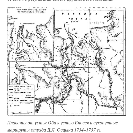
Плавания от устья Оби к устью Енисея и сухопутные
маршруты отряда Д.Л. Овцына 1734–1737 гг.