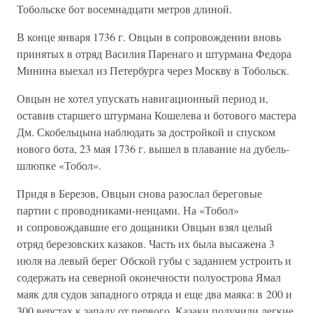
Тобольске бот восемнадцати метров длиной.
В конце января 1736 г. Овцын в сопровождении вновь
принятых в отряд Василия Паренаго и штурмана Федора
Минина выехал из Петербурга через Москву в Тобольск.
Овцын не хотел упускать навигационный период и,
оставив старшего штурмана Кошелева и ботового мастера
Дм. Скобельцына наблюдать за достройкой и спуском
нового бота, 23 мая 1736 г. вышел в плавание на дубель-
шлюпке «Тобол».
Придя в Березов, Овцын снова разослал береговые
партии с проводниками-ненцами. На «Тобол»
и сопровождавшие его дощаники Овцын взял целый
отряд березовских казаков. Часть их была высажена 3
июля на левый берег Обской губы с заданием устроить и
содержать на северной оконечности полуострова Ямал
маяк для судов западного отряда и еще два маяка: в 200 и
300 верстах к западу от первого. Казаки получили легкие