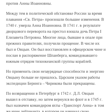
против Анны Иоанновны.
Между тем в политической обстановке России за время
плавания «Св. Петра» произошли большие изменения. В
1740 г. умерла Анна Иоанновна. В 1741 г. в результате
дворцового переворота на престол взошла дочь Петра I
Елизавета Петровна. Многие лица, бывшие в опале при
прежних правителях, получили прощение. В числе их
был и Овцын. Он был восстановлен в офицерском чине и
послан в распоряжение Шпанберга, командовавшего
южным отрядом тихоокеанской группы кораблей.
Но применить свои незаурядные способности и энергию
Овцыну больше не пришлось. Царским указом работы
экспедиции Беринга – Чирикова были прекращены.
По возвращении в Петербург в 1742 г. Д.Л. Овцын
вышел в отставку, но затем вернулся во флот и в 1745 г.
был назначен командиром яхты «Транспорт Анна» в том
же чине лейтенанта, в котором он начинал свою