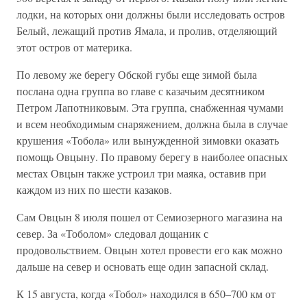
лодки, на которых они должны были исследовать остров
Белый, лежащий против Ямала, и пролив, отделяющий
этот остров от материка.
По левому же берегу Обской губы еще зимой была
послана одна группа во главе с казачьим десятником
Петром Лапотниковым. Эта группа, снабженная чумами
и всем необходимым снаряжением, должна была в случае
крушения «Тобола» или вынужденной зимовки оказать
помощь Овцыну. По правому берегу в наиболее опасных
местах Овцын также устроил три маяка, оставив при
каждом из них по шести казаков.
Сам Овцын 8 июля пошел от Семиозерного магазина на
север. За «Тоболом» следовал дощаник с
продовольствием. Овцын хотел провести его как можно
дальше на север и основать еще один запасной склад.
К 15 августа, когда «Тобол» находился в 650–700 км от