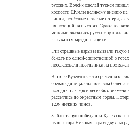
русских. Волей-неволей туркам пришло
крепости Шумлы великому визирю не у
линии, понёсшие немалые потери, све
их позиций на высотах. Сражение возо
меткими оказались русские артиллери
взрываться зарядные ящики.
Эти страшные взрывы вызвали такую п
бежать по одной-единственной в горах
преследовали противника на протяжени
В итоге Кулевчинского сражения огро
боевая единица: она потеряла более 5
походный лагерь и весь обоз, знамёна
рассеялись по окрестным горам. Поте
1239 нижних чинов.
За блестящую победу при Кулевчах ген
императора Николая I сразу двух награ