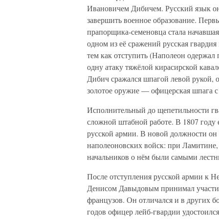
Ивановичем Дибичем. Русский язык он
завершить военное образование. Перв
прапорщика-семеновца стала начавшаяс
одном из её сражений русская гвардия
тем как отступить (Наполеон одержал
одну атаку тяжёлой кирасирской кавал
Дибич сражался шпагой левой рукой, о
золотое оружие — офицерская шпага с
Исполнительный до щепетильности гв
сложной штабной работе. В 1807 году
русской армии. В новой должности он
наполеоновских войск: при Ламитине,
начальников о нём были самыми лест
После отступления русской армии к Н
Денисом Давыдовым принимал участие
французов. Он отличался и в других б
годов офицер лейб-гвардии удостоился