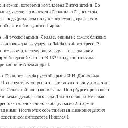
а и армии, которыми командовал Витгенштейн. Во
мии участвовал во взятии Берлина, в Бауценском
еле под Дрезденом получил контузию, сражался в
 победителей вступил в Париж.
а 1-й русской армии. Являясь одним из самых близких
 сопровождал государя на Лайбахский конгресс. В
нного совета, в следующем году — начальником
рмейстерской частью. В 1825 году сопровождал
ри кончине Александра I.
ник Главного штаба русской армии И.И. Дибич был
 Но перед этим он решительно занял сторону династии
а на Сенатской площади в Санкт-Петербурге произошло
щё в начале декабря того года Дибич сообщил Николаю
рестовал членов тайного общества во 2-й армии.
 над ними. После этих событий Иван Иванович Дибич
советником императора Николая I.