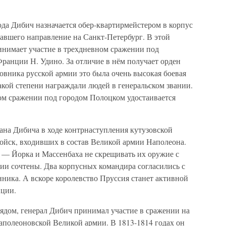
да Дибич назначается обер-квартирмейстером в корпус
авшего направление на Санкт-Петербург. В этой
нимает участие в трехдневном сражении под
ранции Н. Удино. За отличие в нём получает орден
ковника русской армии это была очень высокая боевая
акой степени награждали людей в генеральском звании.
ном сражении под городом Полоцком удостаивается
на Дибича в ходе контрнаступления кутузовской
войск, входивших в состав Великой армии Наполеона.
я — Йорка и Массенбаха не скрещивать их оружие с
мии сочтены. Два корпусных командира согласились с
ника. А вскоре королевство Пруссия станет активной
иции.
дом, генерал Дибич принимал участие в сражении на
наполеоновской Великой армии. В 1813-1814 годах он