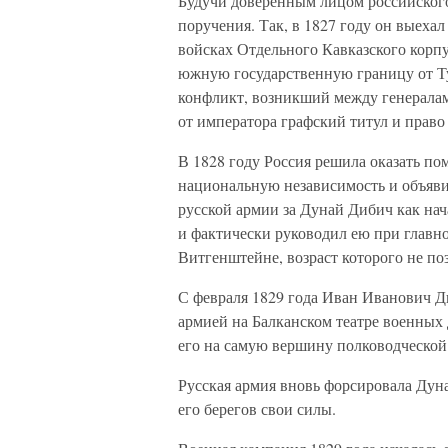
Будучи доверенным лицом российског
поручения. Так, в 1827 году он выехал
войсках Отдельного Кавказского корп
южную государственную границу от Ту
конфликт, возникший между генерала
от императора графский титул и право
В 1828 году Россия решила оказать по
национальную независимость и объяви
русской армии за Дунай Дибич как н
и фактически руководил ею при глав
Витгенштейне, возраст которого не по
С февраля 1829 года Иван Иванович 
армией на Балканском театре военных 
его на самую вершину полководческой
Русская армия вновь форсировала Дуна
его берегов свои силы.