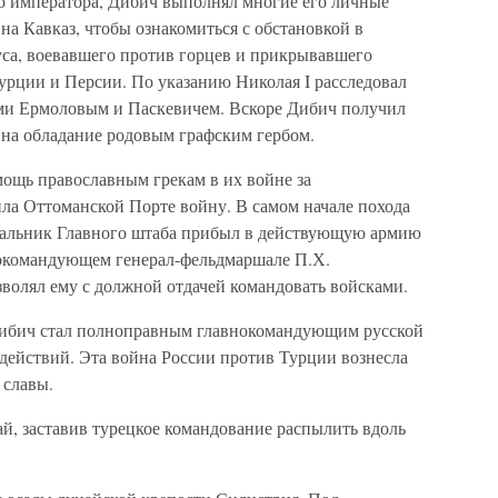
о императора, Дибич выполнял многие его личные
 на Кавказ, чтобы ознакомиться с обстановкой в
уса, воевавшего против горцев и прикрывавшего
рции и Персии. По указанию Николая I расследовал
ми Ермоловым и Паскевичем. Вскоре Дибич получил
 на обладание родовым графским гербом.
мощь православным грекам в их войне за
ла Оттоманской Порте войну. В самом начале похода
ачальник Главного штаба прибыл в действующую армию
нокомандующем генерал-фельдмаршале П.Х.
зволял ему с должной отдачей командовать войсками.
Дибич стал полноправным главнокомандующим русской
действий. Эта война России против Турции вознесла
 славы.
й, заставив турецкое командование распылить вдоль