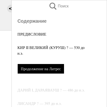
Поиск
Содержание
ПРЕДИСЛОВИЕ
КИР II ВЕЛИКИЙ (КУРУШ) ? — 530 до
н.э.
Продолжение на Литрес
ДАРИЙ I, ДАРАЯВАУШ ? — 486 до н.э.
ЛИСАНДР ? — 395 до н.э.