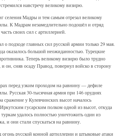
устремился навстречу великому визирю.
г селения Мадры и тем самым отрезал великому
млы. К Мадрам незамедлительно подошёл и отряд
часть своих сил с артиллерией.
 о подходе главных сил русской армии только 29 мая.
одца оказалось большой неожиданностью. Турецкие
ротивника. Теперь великому визирю было трудно
 и он, сняв осаду Правод, повернул войско в сторону
горах перед узким проходом на равнину — дефиле
млы. Русская 30-тысячная армия при 146 орудиях
тра сражение у Кулевчинских высот началось
 Иркутским гусарским полком одной из высот, откуда
е туркам удалось полностью уничтожить один из
а, и они стали спускаться на равнину.
д огонь русской конной артиллерии и штыковые атаки