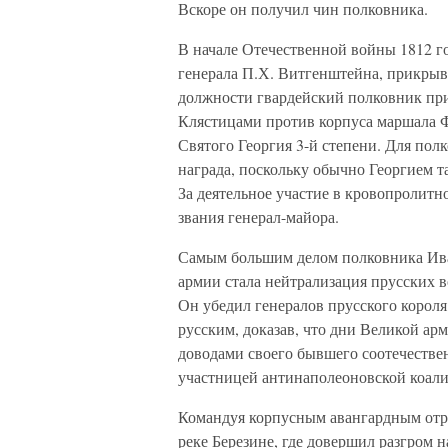
Вскоре он получил чин полковника.
В начале Отечественной войны 1812 го
генерала П.Х. Витгенштейна, прикрыв
должности гвардейский полковник при
Клястицами против корпуса маршала Ф
Святого Георгия 3-й степени. Для пол
награда, поскольку обычно Георгием т
За деятельное участие в кровопролит
звания генерал-майора.
Самым большим делом полковника Ива
армии стала нейтрализация прусских 
Он убедил генералов прусского корол
русским, доказав, что дни Великой ар
доводами своего бывшего соотечествен
участницей антинаполеоновской коал
Командуя корпусным авангардным отря
реке Березине, где довершил разгром 