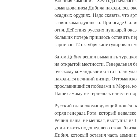
Военная кампания 1829 года началась 
командованием Дибича находилось окол
осадных орудиях. Надо сказать, что ар
главнокомандующего. При осаде Силис
огня. Действия русских пушкарей оказ
больших потерь пришлось оставить пе
гарнизон 12 октября капитулировал вм
Затем Дибич решил выманить турецкое
на открытой местности. Генеральная б
русскому командованию этот план уда
находился великий визирь Оттоманск
прославившийся победами в Морее, ког
Паше самому не терпелось нанести по
Русский главнокомандующий пошёл на
отряд генерала Рота, который недалеко
Решид-паша, не мешкая, выступил из 
уничтожить подошедшего столь близко
Дибич, который оставил часть армии 