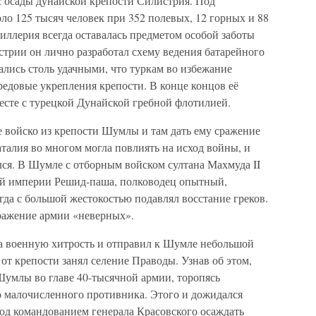
с осады дунайской крепости Силистрия. Под
о 125 тысяч человек при 352 полевых, 12 горных и 88
тиллерия всегда оставалась предметом особой заботы
трии он лично разработал схему ведения батарейного
ались столь удачными, что туркам во избежание
редовые укрепления крепости. В конце концов её
есте с турецкой Дунайской гребной флотилией.
 войско из крепости Шумлы и там дать ему сражение
аталия во многом могла повлиять на исход войны, и
лся. В Шумле с отборным войском султана Махмуда II
ой империи Решид-паша, полководец опытный,
да с большой жестокостью подавлял восстание греков.
ражение армии «неверных».
 военную хитрость и отправил к Шумле небольшой
 от крепости занял селение Праводы. Узнав об этом,
Шумлы во главе 40-тысячной армии, торопясь
 малочисленного противника. Этого и дожидался
под командованием генерала Красовского осаждать