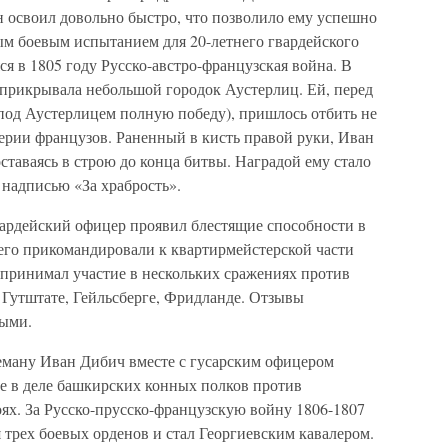
 освоил довольно быстро, что позволило ему успешно
ым боевым испытанием для 20-летнего гвардейского
я в 1805 году Русско-австро-французская война. В
 прикрывала небольшой городок Аустерлиц. Ей, перед
 под Аустерлицем полную победу), пришлось отбить не
ерии французов. Раненный в кисть правой руки, Иван
ставаясь в строю до конца битвы. Наградой ему стало
 надписью «За храбрость».
ардейский офицер проявил блестящие способности в
 его прикомандировали к квартирмейстерской части
 принимал участие в нескольких сражениях против
 Гутштате, Гейльсберге, Фридланде. Отзывы
ными.
еману Иван Дибич вместе с гусарским офицером
 в деле башкирских конных полков против
оях. За Русско-прусско-французскую войну 1806-1807
 трех боевых орденов и стал Георгиевским кавалером.