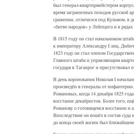
был генерал-квартирмейстером корпус
время заграничных походов русской ар
сражении, отличился под Кульмом, в д
«битве народов» у Лейпцига и в рядах
В 1815 году он стал начальником штаб
к императору Александру I лиц, Дибич
1823 году он стал членом Государстве
Главного штаба и управляющим кварти
государя в Таганрог и присутствовал п
В день коронования Николая I началь
произведён в генералы от инфантерии.
Романовых, когда 14 декабря 1825 год
восстание декабристов. Более того, е
Романову о готовящемся восстании и а
Впоследствии он вошёл в состав суда
до конца своей жизни был ближайшим 