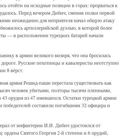
сь отойти на исходные позиции в горах: прорваться к
далось. Перед вечером Дибич, сменив полки первой
жими неожиданно для неприятеля начал общую атаку
бновилось артиллерийской дуэлью, в которой более
сты — в расположении турецких батарей начали
анику в армии великого визиря, что она бросилась
 дороге. Русские пехотинцы и кавалеристы неотступно
и 8 вёрст.
мная армия Решид-паши перестала существовать как
 тысяч человек убитыми, полторы тысячи пленными,
 и 43 орудия из 47 имевшихся. Остатки турецкой армии
ри победителей составили погибшими 32 офицера и
ерал от инфантерии И.И. Дибич удостоился от
д: ордена Святого Георгия 2-й степени и 6 орудий,