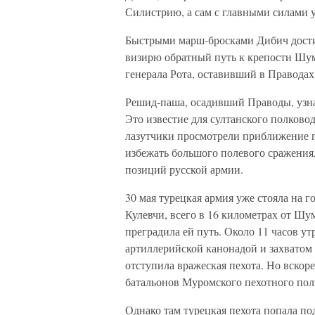
Силистрию, а сам с главными силами 
Быстрыми марш-бросками Дибич дости
визирю обратный путь к крепости Шу
генерала Рота, оставивший в Праводах 
Решид-паша, осадивший Праводы, узнал
Это известие для султанского полков
лазутчики просмотрели приближение п
избежать большого полевого сражения,
позиций русской армии.
30 мая турецкая армия уже стояла на 
Кулевчи, всего в 16 километрах от Шу
преградила ей путь. Около 11 часов у
артиллерийской канонадой и захватом
отступила вражеская пехота. Но вскор
батальонов Муромского пехотного полк
Однако там турецкая пехота попала по