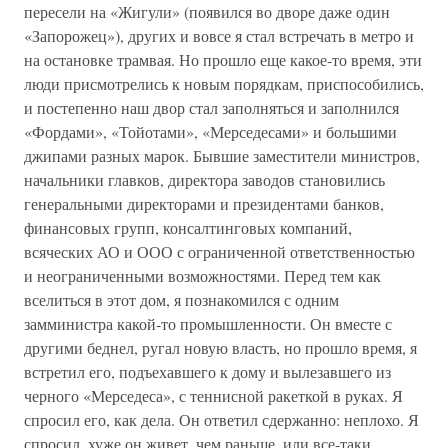
пересели на «Жигули» (появился во дворе даже один
«Запорожец»), других и вовсе я стал встречать в метро и
на остановке трамвая. Но прошло еще какое-то время, эти
люди присмотрелись к новым порядкам, приспособились,
и постепенно наш двор стал заполняться и заполнился
«Фордами», «Тойотами», «Мерседесами» и большими
джипами разных марок. Бывшие заместители министров,
начальники главков, директора заводов становились
генеральными директорами и президентами банков,
финансовых групп, консалтинговых компаний,
всяческих АО и ООО с ограниченной ответственностью
и неограниченными возможностями. Перед тем как
вселиться в этот дом, я познакомился с одним
замминистра какой-то промышленности. Он вместе с
другими беднел, ругал новую власть, но прошло время, я
встретил его, подъехавшего к дому и вылезавшего из
черного «Мерседеса», с теннисной ракеткой в руках. Я
спросил его, как дела. Он ответил сдержанно: неплохо. Я
спросил, хуже он живет, чем раньше, или все-таки