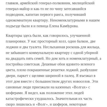
главков, армейский генерал-полковник, милицейский
генерал-майор и как-то не по чину затесавшийся
подводник, капитан первого ранга, получивший
однокомнатную квартиру. Неноменклатурными в нашем
подъезде были я и певица Елена Камбурова.
Квартиры здесь были, как говорилось, улучшенной
планировки. У нас просторный холл, один балкон, две
лоджии и два туалета. Неслыханная роскошь для жильца,
не забывшего коммунальную квартиру с одной уборной
на двадцать пять семей. Но дом хоть и номенклатурный, а
постройка советская. Дешевые обои ядовито-зеленого
цвета, плохо покрашенные решетки лоджий, разбухшие
двери, паркет с щелями шириной в палец. Я въезжал в
этот дом вместе с большинством других новоселов. Эти
сановные люди приезжали на казенных «Волгах» с
шоферами. Я видел, как положение этих людей
катастрофически ухудшалось. Значительная их часть
скоро лишилась и «Волг», и шоферов, некоторые