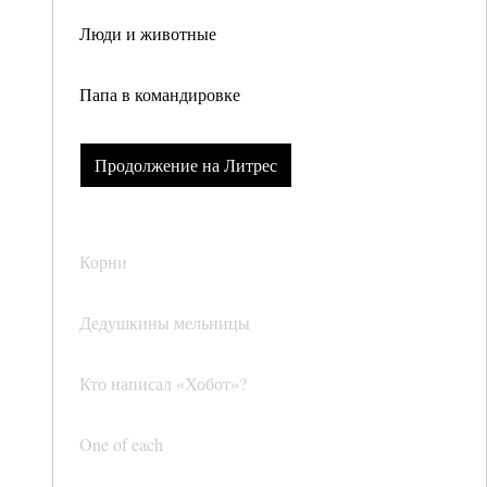
Люди и животные
Папа в командировке
Продолжение на Литрес
Корни
Дедушкины мельницы
Кто написал «Хобот»?
One of each