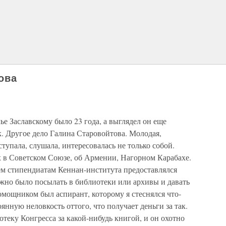
ова
 Заславскому было 23 года, а выглядел он еще
. Другое дело Галина Старовойтова. Молодая,
ступала, слушала, интересовалась не только собой.
х в Советском Союзе, об Армении, Нагорном Карабахе.
ем стипендиатам Кеннан-института предоставлялся
но было посылать в библиотеки или архивы и давать
омощником был аспирант, которому я стеснялся что-
янную неловкость оттого, что получает деньги за так.
отеку Конгресса за какой-нибудь книгой, и он охотно