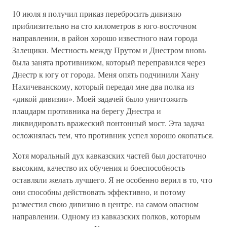
10 июля я получил приказ перебросить дивизию
приблизительно на сто километров в юго-восточном
направлении, в район хорошо известного нам города
Залещики. Местность между Прутом и Днестром вновь
была занята противником, который переправился через
Днестр к югу от города. Меня опять подчинили Хану
Нахичеванскому, который передал мне два полка из
«дикой дивизии». Моей задачей было уничтожить
плацдарм противника на берегу Днестра и
ликвидировать вражеский понтонный мост. Эта задача
осложнялась тем, что противник успел хорошо окопаться.
Хотя моральный дух кавказских частей был достаточно
высоким, качество их обучения и боеспособность
оставляли желать лучшего. Я не особенно верил в то, что
они способны действовать эффективно, и потому
разместил свою дивизию в центре, на самом опасном
направлении. Одному из кавказских полков, которым