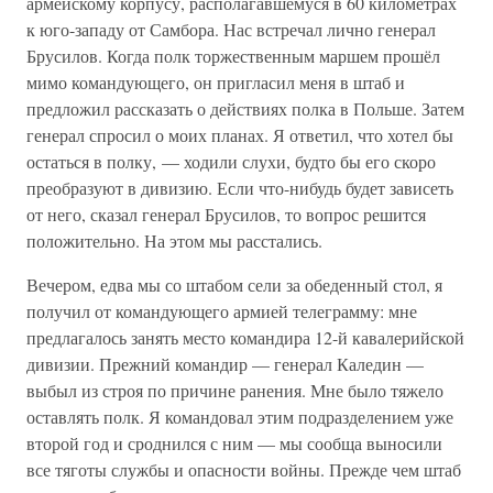
армейскому корпусу, располагавшемуся в 60 километрах
к юго-западу от Самбора. Нас встречал лично генерал
Брусилов. Когда полк торжественным маршем прошёл
мимо командующего, он пригласил меня в штаб и
предложил рассказать о действиях полка в Польше. Затем
генерал спросил о моих планах. Я ответил, что хотел бы
остаться в полку, — ходили слухи, будто бы его скоро
преобразуют в дивизию. Если что-нибудь будет зависеть
от него, сказал генерал Брусилов, то вопрос решится
положительно. На этом мы расстались.
Вечером, едва мы со штабом сели за обеденный стол, я
получил от командующего армией телеграмму: мне
предлагалось занять место командира 12-й кавалерийской
дивизии. Прежний командир — генерал Каледин —
выбыл из строя по причине ранения. Мне было тяжело
оставлять полк. Я командовал этим подразделением уже
второй год и сроднился с ним — мы сообща выносили
все тяготы службы и опасности войны. Прежде чем штаб