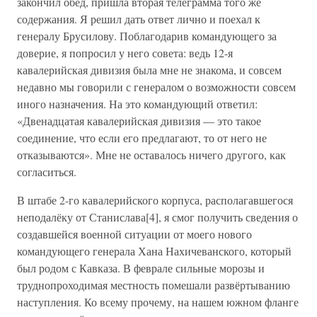
закончил обед, пришла вторая телеграмма того же
содержания. Я решил дать ответ лично и поехал к
генералу Брусилову. Поблагодарив командующего за
доверие, я попросил у него совета: ведь 12-я
кавалерийская дивизия была мне не знакома, и совсем
недавно мы говорили с генералом о возможности совсем
иного назначения. На это командующий ответил:
«Двенадцатая кавалерийская дивизия — это такое
соединение, что если его предлагают, то от него не
отказываются». Мне не оставалось ничего другого, как
согласиться.
В штабе 2-го кавалерийского корпуса, располагавшегося
неподалёку от Станислава[4], я смог получить сведения о
создавшейся военной ситуации от моего нового
командующего генерала Хана Нахичеванского, который
был родом с Кавказа. В феврале сильные морозы и
труднопроходимая местность помешали развёртыванию
наступления. Ко всему прочему, на нашем южном фланге