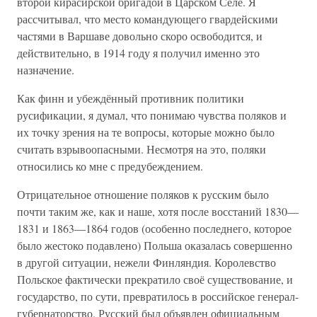
второй кирасирской бригадой в Царском Селе. Я
рассчитывал, что место командующего гвардейскими
частями в Варшаве довольно скоро освободится, и
действительно, в 1914 году я получил именно это
назначение.
Как финн и убеждённый противник политики
русификации, я думал, что понимаю чувства поляков и
их точку зрения на те вопросы, которые можно было
считать взрывоопасными. Несмотря на это, поляки
относились ко мне с предубеждением.
Отрицательное отношение поляков к русским было
почти таким же, как и наше, хотя после восстаний 1830—
1831 и 1863—1864 годов (особенно последнего, которое
было жестоко подавлено) Польша оказалась совершенно
в другой ситуации, нежели Финляндия. Королевство
Польское фактически прекратило своё существование, и
государство, по сути, превратилось в российское генерал-
губернаторство. Русский был объявлен официальным