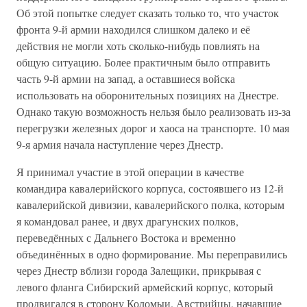
Об этой попытке следует сказать только то, что участок
фронта 9-й армии находился слишком далеко и её
действия не могли хоть сколько-нибудь повлиять на
общую ситуацию. Более практичным было отправить
часть 9-й армии на запад, а оставшиеся войска
использовать на оборонительных позициях на Днестре.
Однако такую возможность нельзя было реализовать из-за
перегрузки железных дорог и хаоса на транспорте. 10 мая
9-я армия начала наступление через Днестр.
Я принимал участие в этой операции в качестве
командира кавалерийского корпуса, состоявшего из 12-й
кавалерийской дивизии, кавалерийского полка, которым
я командовал ранее, и двух драгунских полков,
переведённых с Дальнего Востока и временно
объединённых в одно формирование. Мы переправились
через Днестр вблизи города Залещики, прикрывая с
левого фланга Сибирский армейский корпус, который
продвигался в сторону Коломыи. Австрийцы, начавшие