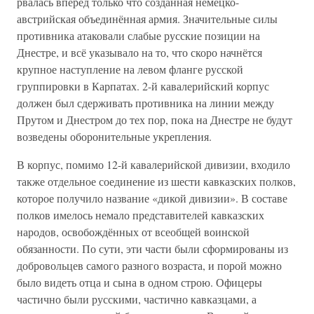
рвалась вперёд только что созданная немецко-
австрийская объединённая армия. Значительные силы
противника атаковали слабые русские позиции на
Днестре, и всё указывало на то, что скоро начнётся
крупное наступление на левом фланге русской
группировки в Карпатах. 2-й кавалерийский корпус
должен был сдерживать противника на линии между
Прутом и Днестром до тех пор, пока на Днестре не будут
возведены оборонительные укрепления.
В корпус, помимо 12-й кавалерийской дивизии, входило
также отдельное соединение из шести кавказских полков,
которое получило название «дикой дивизии». В составе
полков имелось немало представителей кавказских
народов, освобождённых от всеобщей воинской
обязанности. По сути, эти части были сформированы из
добровольцев самого разного возраста, и порой можно
было видеть отца и сына в одном строю. Офицеры
частично были русскими, частично кавказцами, а