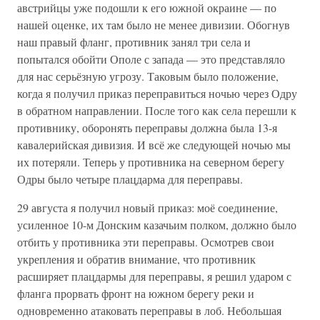
австрийцы уже подошли к его южной окраине — по
нашей оценке, их там было не менее дивизии. Обогнув
наш правый фланг, противник занял три села и
попытался обойти Ополе с запада — это представляло
для нас серьёзную угрозу. Таковым было положение,
когда я получил приказ переправиться ночью через Одру
в обратном направлении. После того как села перешли к
противнику, оборонять переправы должна была 13-я
кавалерийская дивизия. И всё же следующей ночью мы
их потеряли. Теперь у противника на северном берегу
Одры было четыре плацдарма для переправы.
29 августа я получил новый приказ: моё соединение,
усиленное 10-м Донским казачьим полком, должно было
отбить у противника эти переправы. Осмотрев свои
укрепления и обратив внимание, что противник
расширяет плацдармы для переправы, я решил ударом с
фланга прорвать фронт на южном берегу реки и
одновременно атаковать переправы в лоб. Небольшая