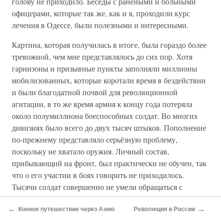
голову не приходило. Беседы с ранеными и больными
офицерами, которые так же, как и я, проходили курс
лечения в Одессе, были полезными и интересными.
Картина, которая получилась в итоге, была гораздо более
тревожной, чем мне представлялось до сих пор. Хотя
гарнизоны и призывные пункты заполняли миллионы
мобилизованных, которые коротали время в бездействии
и были благодатной почвой для революционной
агитации, в то же время армия к концу года потеряла
около полумиллиона боеспособных солдат. Во многих
дивизиях было всего до двух тысяч штыков. Пополнение
по-прежнему представляло серьёзную проблему,
поскольку не хватало оружия. Личный состав,
прибывающий на фронт, был практически не обучен, так
что о его участии в боях говорить не приходилось.
Тысячи солдат совершенно не умели обращаться с
винтовкой. Нехватка офицеров и унтер-офицеров
←
→
становилась всё более ощутимой. Единственным
Конное путешествие через Азию
Революция в России