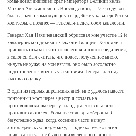
командовал дивизией брат императора Великий князь
Михаил Александрович. Впоследствии, в 1916 году, он
был назначен командующим гвардейским кавалерийским
корпусом, а позднее — генерал-инспектором кавалерии.
Генерал Хан Нахичеванский обрисовал мне участие 12-й
кавалерийской дивизии в захвате Галиции. Хоть мне и
пришлось отказаться от хорошего воинского соединения,
я склонен был считать, что новое, полученное мною,
ничуть не хуже; на мой взгляд, оно было абсолютно
подготовлено к военным действиям. Генерал дал ему
высшую оценку.
В один из первых апрельских дней мне удалось навести
понтонный мост через Днестр и создать на
противоположном берегу плацдарм, что заставило
противника отвлечь большие силы для обороны. Я
безуспешно ждал, когда соседние части начнут
артиллерийскую поддержку, — однако, несмотря на
приказы, оттуда не было произведено ни единого