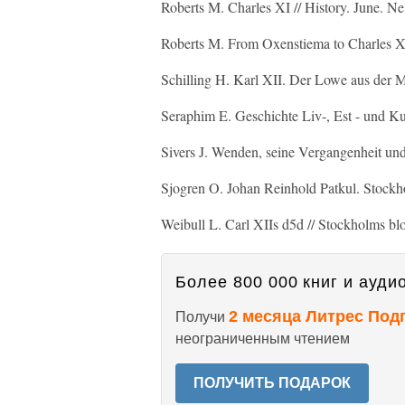
Roberts M. Charles XI // History. June. N
Roberts M. From Oxenstiema to Charles X
Schilling H. Karl XII. Der Lowe aus der 
Seraphim E. Geschichte Liv-, Est - und 
Sivers J. Wenden, seine Vergangenheit un
Sjogren O. Johan Reinhold Patkul. Stockh
Weibull L. Carl XIIs d5d // Stockholms b
Более 800 000 книг и аудио
2 месяца Литрес Под
Получи
неограниченным чтением
ПОЛУЧИТЬ ПОДАРОК