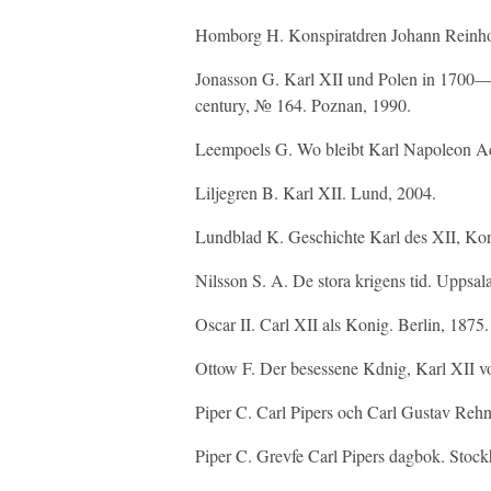
Homborg H. Konspiratdren Johann Reinhol
Jonasson G. Karl XII und Polen in 1700—1
century, № 164. Poznan, 1990.
Leempoels G. Wo bleibt Karl Napoleon Ado
Liljegren B. Karl XII. Lund, 2004.
Lundblad K. Geschichte Karl des XII, K
Nilsson S. A. De stora krigens tid. Uppsala
Oscar II. Carl XII als Konig. Berlin, 1875.
Ottow F. Der besessene Kdnig, Karl XII 
Piper C. Carl Pipers och Carl Gustav Reh
Piper C. Grevfe Carl Pipers dagbok. Stoc