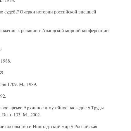
ю судеб // Очерки истории российской внешней
иложение к реляции с Аландской мирной конференции
0.
 1988.
89.
ня 1709. М., 1989.
92.
вое время: Архивное и музейное наследие // Труды
 Вып. 133. М., 2002.
ое посольство и Ништадтский мир // Российская