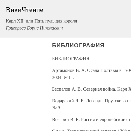
ВикиЧтение
Карл XII, или Пять пуль для короля
Григорьев Борис Николаевич
БИБЛИОГРАФИЯ
БИБЛИОГРАФИЯ
Артамонов В. А. Осада Полтавы в 1709
2004. №11.
Беспалов А. В. Северная война. Карл X
Водарский Я. Е. Легенды Прутского похо
№ 5.
Возгрин В. Е. Россия и европейские ст
Он же. Травентальский договор 1708 г