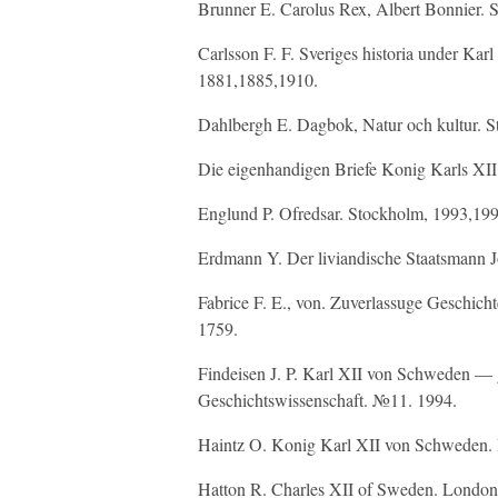
Brunner E. Carolus Rex, Albert Bonnier. 
Carlsson F. F. Sveriges historia under Karl
1881,1885,1910.
Dahlbergh E. Dagbok, Natur och kultur. S
Die eigenhandigen Briefe Konig Karls XII.
Englund P. Ofredsar. Stockholm, 1993,199
Erdmann Y. Der liviandische Staatsmann J
Fabrice F. E., von. Zuverlassuge Geschic
1759.
Findeisen J. P. Karl XII von Schweden — gek
Geschichtswissenschaft. №11. 1994.
Haintz O. Konig Karl XII von Schweden. 
Hatton R. Charles XII of Sweden. London