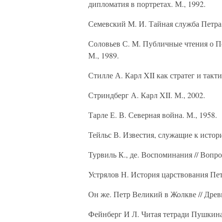
дипломатия в портретах. М., 1992.
Семевский М. И. Тайная служба Петра 
Соловьев С. М. Публичные чтения о Пе
М., 1989.
Стилле А. Карл XII как стратег и такт
Стриндберг А. Карл XII. М., 2002.
Тарле Е. В. Северная война. М., 1958.
Тейльс В. Известия, служащие к истори
Турвиль К., де. Воспоминания // Вопро
Устрялов Н. История царствования Пет
Он же. Петр Великий в Жолкве // Древн
Фейнберг И Л. Читая тетради Пушкина.