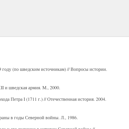
 году (по шведским источникам) // Вопросы истории.
II и шведская армия. М., 2000.
да Петра I (1711 г.) // Отечественная история. 2004.
раны в годы Северной войны. Л., 1986.
ода и его значение в истории Северной войны //