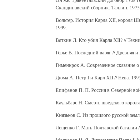
Скандинавский сборник. Таллин, 1975
Вольтер. История Карла XII, короля Ш
1999.
Вяткин Л. Кто убил Карла XII? // Техн
Герье В. Последний варяг // Древняя и 
Гименкрок А. Современное сказание о 
Дюма А. Петр I и Карл XII // Нева. 199
Епифанов П. П. Россия в Северной войн
Каульбарс Н. Смерть шведского короля 
Князьков С. Из прошлого русской земли
Лещенко Г. Мать Полтавской баталии /
Молчанов Н. Я. Дипломатия Петра I. М