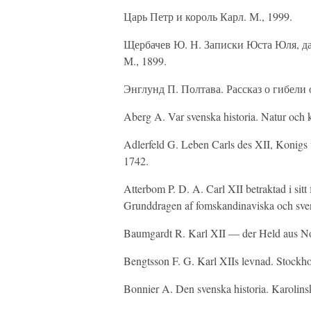
Царь Петр и король Карл. М., 1999.
Щербачев Ю. Н. Записки Юста Юля, да
М., 1899.
Энглунд П. Полтава. Рассказ о гибели 
Aberg A. Var svenska historia. Natur och 
Adlerfeld G. Leben Carls des XII, Konig
1742.
Atterbom P. D. A. Carl XII betraktad i sitt f
Grunddragen af fomskandinaviska och svens
Baumgardt R. Karl XII — der Held aus No
Bengtsson F. G. Karl XIIs levnad. Stockh
Bonnier A. Den svenska historia. Karoli