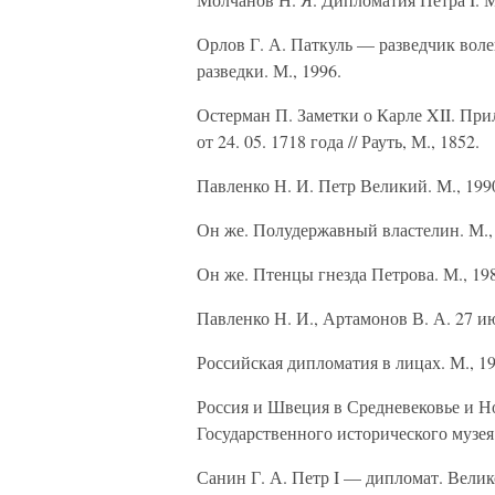
Орлов Г. А. Паткуль — разведчик воле
разведки. М., 1996.
Остерман П. Заметки о Карле XII. Пр
от 24. 05. 1718 года // Рауть, М., 1852.
Павленко Н. И. Петр Великий. М., 199
Он же. Полудержавный властелин. М.,
Он же. Птенцы гнезда Петрова. М., 19
Павленко Н. И., Артамонов В. А. 27 ию
Российская дипломатия в лицах. М., 19
Россия и Швеция в Средневековье и Но
Государственного исторического музея.
Санин Г. А. Петр I — дипломат. Велик