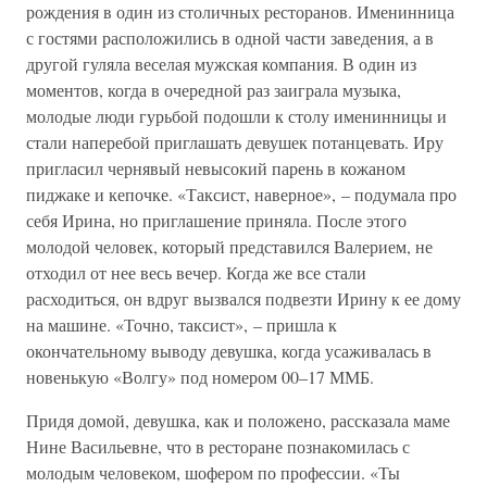
рождения в один из столичных ресторанов. Именинница
с гостями расположились в одной части заведения, а в
другой гуляла веселая мужская компания. В один из
моментов, когда в очередной раз заиграла музыка,
молодые люди гурьбой подошли к столу именинницы и
стали наперебой приглашать девушек потанцевать. Иру
пригласил чернявый невысокий парень в кожаном
пиджаке и кепочке. «Таксист, наверное», – подумала про
себя Ирина, но приглашение приняла. После этого
молодой человек, который представился Валерием, не
отходил от нее весь вечер. Когда же все стали
расходиться, он вдруг вызвался подвезти Ирину к ее дому
на машине. «Точно, таксист», – пришла к
окончательному выводу девушка, когда усаживалась в
новенькую «Волгу» под номером 00–17 ММБ.
Придя домой, девушка, как и положено, рассказала маме
Нине Васильевне, что в ресторане познакомилась с
молодым человеком, шофером по профессии. «Ты