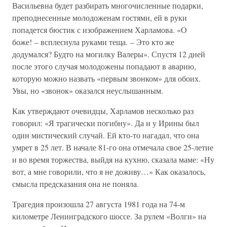
Васильевна будет разбирать многочисленные подарки,
преподнесенные молодоженам гостями, ей в руки
попадется бюстик с изображением Харламова. «О
боже! – всплеснула руками теща. – Это кто же
додумался? Будто на могилку Валеры». Спустя 12 дней
после этого случая молодожены попадают в аварию,
которую можно назвать «первым звонком» для обоих.
Увы, но «звонок» оказался неуслышанным.
Как утверждают очевидцы, Харламов несколько раз
говорил: «Я трагически погибну». Да и у Ирины был
один мистический случай. Ей кто-то нагадал, что она
умрет в 25 лет. В начале 81-го она отмечала свое 25-летие
и во время торжества, выйдя на кухню, сказала маме: «Ну
вот, а мне говорили, что я не доживу…» Как оказалось,
смысла предсказания она не поняла.
Трагедия произошла 27 августа 1981 года на 74-м
километре Ленинградского шоссе. За рулем «Волги» на