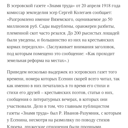
В эсеровской газете «Знамя труда» от 20 апреля 1918 года
комиссар земледелия эсер Сергей Колегаев сообщает:
«Разгромлено имение Вяземского, оцениваемое до 50
миллионов руб. Сады вырублены, оранжереи разбиты,
племенной скот часто резался. До 200 рысистых лошадей
были уведены, и большинство из них на крестьянских
кормах передохло». (Заслуживает внимания заголовок,
под которым помещено это сообщение: «Как проходит
земельная реформа на местах».)
Приведем несколько выдержек из эсеровских газет того
времени, номера которых Есенин скорей всего читал, так
как именно в них печатались в то время его стихи и
стихи его друзей – крестьянских поэтов, статьи о них,
сообщения о литературных вечерах, в которых они
участвовали. Дело в том, что главным публицистом
газеты «Знамя труда» был Р. Иванов-Разумник, с которым
у Есенина, несмотря на размолвку по поводу стихов
Клюева, дружеские отношения были прочными.