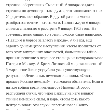
стрелков, оберегавших Смольный. 6 января солдаты
стреляли по демонстрантам, думая, что защищают от них
Учредительное собрание. В другой раз они могли
разобраться точнее – кто за кого. Память жертв 6 января
слилась с памятью о расстреле 9 января 1905 года. На
траурных полотнищах во время похорон было написано:
«Павшим в борьбе за власть народа». 9 января, еще
задолго до немецкого наступления, чтобы избавиться от
всех этих внутренних опасностей, большевики тайно
приняли решение о переносе столицы из неуправляемого
Питера в Москву. А Брест-Литовский мир, заключенный
3 марта, еще более усугублял уже существующую
репутацию Ленина как немецкого шпиона. «Опять
продает Россию немцам!» – толковали обыватели. Если в
начале войны враги императора Николая Второго
распускали слухи, что через царицу на него влияют
тайные немецкие силы, и царь, чтобы хоть как-то
нейтрализовать эти слухи, переименовал Санкт-