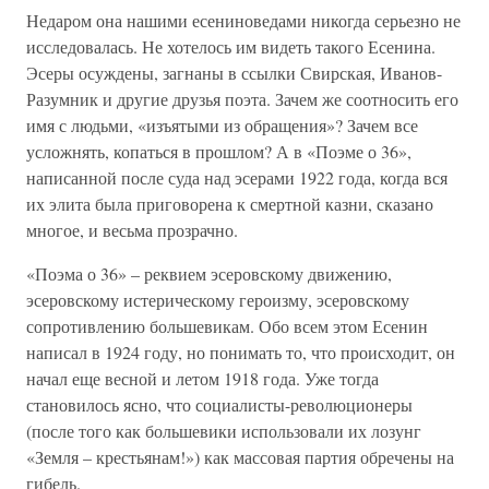
Недаром она нашими есениноведами никогда серьезно не
исследовалась. Не хотелось им видеть такого Есенина.
Эсеры осуждены, загнаны в ссылки Свирская, Иванов-
Разумник и другие друзья поэта. Зачем же соотносить его
имя с людьми, «изъятыми из обращения»? Зачем все
усложнять, копаться в прошлом? А в «Поэме о 36»,
написанной после суда над эсерами 1922 года, когда вся
их элита была приговорена к смертной казни, сказано
многое, и весьма прозрачно.
«Поэма о 36» – реквием эсеровскому движению,
эсеровскому истерическому героизму, эсеровскому
сопротивлению большевикам. Обо всем этом Есенин
написал в 1924 году, но понимать то, что происходит, он
начал еще весной и летом 1918 года. Уже тогда
становилось ясно, что социалисты-революционеры
(после того как большевики использовали их лозунг
«Земля – крестьянам!») как массовая партия обречены на
гибель.