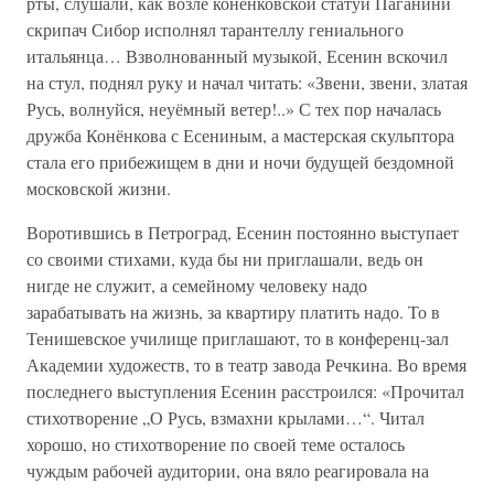
рты, слушали, как возле конёнковской статуи Паганини
скрипач Сибор исполнял тарантеллу гениального
итальянца… Взволнованный музыкой, Есенин вскочил
на стул, поднял руку и начал читать: «Звени, звени, златая
Русь, волнуйся, неуёмный ветер!..» С тех пор началась
дружба Конёнкова с Есениным, а мастерская скульптора
стала его прибежищем в дни и ночи будущей бездомной
московской жизни.
Воротившись в Петроград, Есенин постоянно выступает
со своими стихами, куда бы ни приглашали, ведь он
нигде не служит, а семейному человеку надо
зарабатывать на жизнь, за квартиру платить надо. То в
Тенишевское училище приглашают, то в конференц-зал
Академии художеств, то в театр завода Речкина. Во время
последнего выступления Есенин расстроился: «Прочитал
стихотворение „О Русь, взмахни крылами…“. Читал
хорошо, но стихотворение по своей теме осталось
чуждым рабочей аудитории, она вяло реагировала на