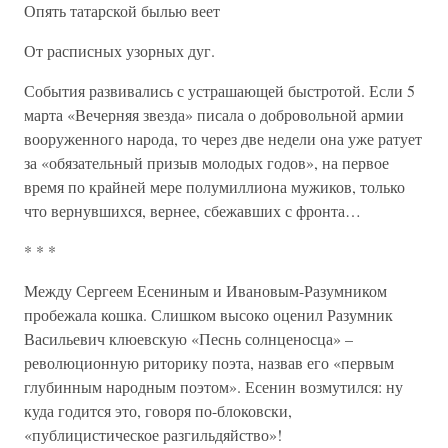
Опять татарской былью веет
От расписных узорных дуг.
События развивались с устрашающей быстротой. Если 5
марта «Вечерняя звезда» писала о добровольной армии
вооруженного народа, то через две недели она уже ратует
за «обязательный призыв молодых годов», на первое
время по крайней мере полумиллиона мужиков, только
что вернувшихся, вернее, сбежавших с фронта…
* * *
Между Сергеем Есениным и Ивановым-Разумником
пробежала кошка. Слишком высоко оценил Разумник
Васильевич клюевскую «Песнь солнценосца» –
революционную риторику поэта, назвав его «первым
глубинным народным поэтом». Есенин возмутился: ну
куда годится это, говоря по-блоковски,
«публицистическое разгильдяйство»!