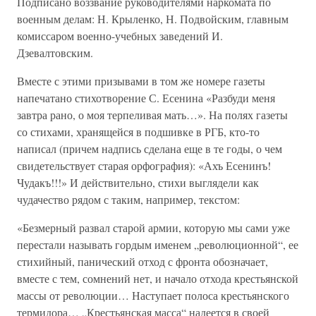
Подписано воззвание руководителями наркомата по
военным делам: Н. Крыленко, Н. Подвойским, главным
комиссаром военно-учебных заведений И.
Дзевалтовским.
Вместе с этими призывами в том же номере газеты
напечатано стихотворение С. Есенина «Разбуди меня
завтра рано, о моя терпеливая мать…». На полях газеты
со стихами, хранящейся в подшивке в РГБ, кто-то
написал (причем надпись сделана еще в те годы, о чем
свидетельствует старая орфография): «Ахъ Есенинъ!
Чудакъ!!!» И действительно, стихи выглядели как
чудачество рядом с таким, например, текстом:
«Безмерный развал старой армии, которую мы сами уже
перестали называть гордым именем „революционной“, ее
стихийный, панический отход с фронта обозначает,
вместе с тем, сомнений нет, и начало отхода крестьянской
массы от революции… Наступает полоса крестьянского
термидора… „Крестьянская масса“ надеется в своей