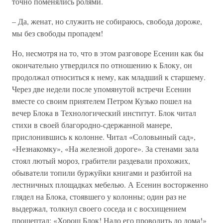
точно поменялись ролями.
– Да, женат, но служить не собираюсь, свобода дороже,
мы без свободы пропадем!
Но, несмотря на то, что в этом разговоре Есенин как бы
окончательно утвердился по отношению к Блоку, он
продолжал относиться к нему, как младший к старшему.
Через две недели после упомянутой встречи Есенин
вместе со своим приятелем Петром Кузько пошел на
вечер Блока в Технологический институт. Блок читал
стихи в своей благородно-сдержанной манере,
прислонившись к колонне. Читал «Соловьиный сад»,
«Незнакомку», «На железной дороге». За стенами зала
стоял лютый мороз, грабители раздевали прохожих,
обыватели топили буржуйки книгами и разбитой на
лестничных площадках мебелью. А Есенин восторженно
глядел на Блока, стоявшего у колонны; один раз не
выдержал, толкнул своего соседа и с восхищением
прошептал: «Хорош Блок! Надо его проводить до дома!»