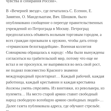
чувства и собирания России».
В «Вечерней звезде», где печатались С. Есенин, Е.
Замятин, О. Мандельштам, Вяч. Шишков, было
опубликовано сообщение о переезде правительственных
учреждений из Петрограда в Москву. Петроград
предполагалось объявить вольным торговым городом, а
всех граждан призывали к оружию, чтобы дать отпор
«германским белогвардейцам». Военная коллегия
Совнаркома обращалась к народу: «Мы были вынуждены
согласиться на грабительский мир, потому что еще не
встал и не проснулся, не выпрямился во весь свой рост,
не поднял повсеместно Красного знамени
международный пролетариат… Каждый рабочий, каждая
работница, каждый крестьянин и каждая крестьянка
должны уметь стрелять.
Из винтовки, из револьвера, из
пулемета… На место старой армии ставит свободный
народ свободную всеобщую армию свободных людей»…
Далее газета публиковала адреса, где обучают стрельбе.