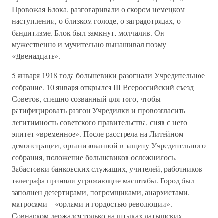
Провожая Блока, разговаривали о скором немецком
наступлении, о близком голоде, о заградотрядах, о
бандитизме. Блок был замкнут, молчалив. Он
мужественно и мучительно вынашивал поэму
«Двенадцать».
5 января 1918 года большевики разогнали Учредительное
собрание. 10 января открылся III Всероссийский съезд
Советов, спешно созванный для того, чтобы
ратифицировать разгон Учредилки и провозгласить
легитимность советского правительства, сняв с него
эпитет «временное». После расстрела на Литейном
демонстрации, организованной в защиту Учредительного
собрания, положение большевиков осложнилось.
Забастовки банковских служащих, учителей, работников
телеграфа приняли угрожающие масштабы. Город был
заполнен дезертирами, погромщиками, анархистами,
матросами – «орлами и гордостью революции».
Совнарком держался только на штыках латышских