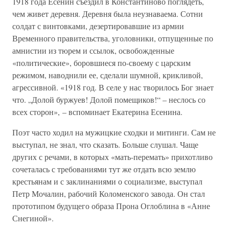
1918 года Есенин съездил в Константиново поглядеть,
чем живет деревня. Деревня была неузнаваема. Сотни
солдат с винтовками, дезертировавшие из армии
Временного правительства, уголовники, отпущенные по
амнистии из тюрем и ссылок, освобожденные
«политические», боровшиеся по-своему с царским
режимом, наводнили ее, сделали шумной, крикливой,
агрессивной. «1918 год. В селе у нас творилось Бог знает
что. „Долой буржуев! Долой помещиков!“ – неслось со
всех сторон», – вспоминает Екатерина Есенина.
Поэт часто ходил на мужицкие сходки и митинги. Сам не
выступал, не знал, что сказать. Больше слушал. Чаще
других с речами, в которых «мать-перемать» прихотливо
сочеталась с требованиями тут же отдать всю землю
крестьянам и с заклинаниями о социализме, выступал
Петр Мочалин, рабочий Коломенского завода. Он стал
прототипом будущего образа Прона Оглоблина в «Анне
Снегиной».