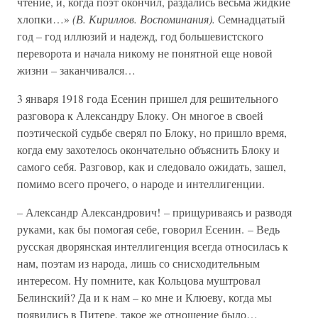
чтение, и, когда поэт окончил, раздались весьма жидкие
хлопки…»
(В. Кириллов. Воспоминания).
Семнадцатый
год – год иллюзий и надежд, год большевистского
переворота и начала никому не понятной еще новой
жизни – заканчивался…
3 января 1918 года Есенин пришел для решительного
разговора к Александру Блоку. Он многое в своей
поэтической судьбе сверял по Блоку, но пришло время,
когда ему захотелось окончательно объяснить Блоку и
самого себя. Разговор, как и следовало ожидать, зашел,
помимо всего прочего, о народе и интеллигенции.
– Александр Александрович! – прищуриваясь и разводя
руками, как бы помогая себе, говорил Есенин. – Ведь
русская дворянская интеллигенция всегда относилась к
нам, поэтам из народа, лишь со снисходительным
интересом. Ну помните, как Кольцова муштровал
Белинский? Да и к нам – ко мне и Клюеву, когда мы
появились в Питере, такое же отношение было…