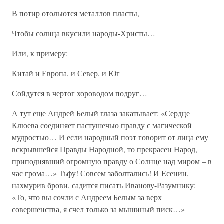
В потир отольются металлов пласты,
Чтобы солнца вкусили народы-Христы…
Или, к примеру:
Китай и Европа, и Север, и Юг
Сойдутся в чертог хороводом подруг…
А тут еще Андрей Белый глаза закатывает: «Сердце
Клюева соединяет пастушечью правду с магической
мудростью… И если народный поэт говорит от лица ему
вскрывшейся Правды Народной, то прекрасен Народ,
приподнявший огромную правду о Солнце над миром – в
час грома…» Тьфу! Совсем заболтались! И Есенин,
нахмурив брови, садится писать Иванову-Разумнику:
«То, что вы сочли с Андреем Белым за верх
совершенства, я счел только за мышиный писк…»