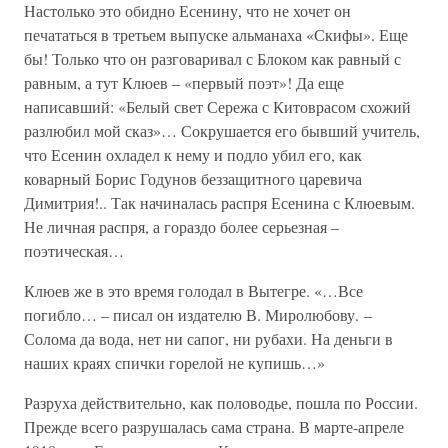
Настолько это обидно Есенину, что не хочет он
печататься в третьем выпуске альманаха «Скифы». Еще
бы! Только что он разговаривал с Блоком как равный с
равным, а тут Клюев – «первый поэт»! Да еще
написавший: «Белый свет Сережа с Китоврасом схожий
разлюбил мой сказ»… Сокрушается его бывший учитель,
что Есенин охладел к нему и подло убил его, как
коварный Борис Годунов беззащитного царевича
Димитрия!.. Так начиналась распря Есенина с Клюевым.
Не личная распря, а гораздо более серьезная –
поэтическая…
Клюев же в это время голодал в Вытегре. «…Все
погибло… – писал он издателю В. Миролюбову. –
Солома да вода, нет ни сапог, ни рубахи. На деньги в
наших краях спички горелой не купишь…»
Разруха действительно, как половодье, пошла по России.
Прежде всего разрушалась сама страна. В марте-апреле