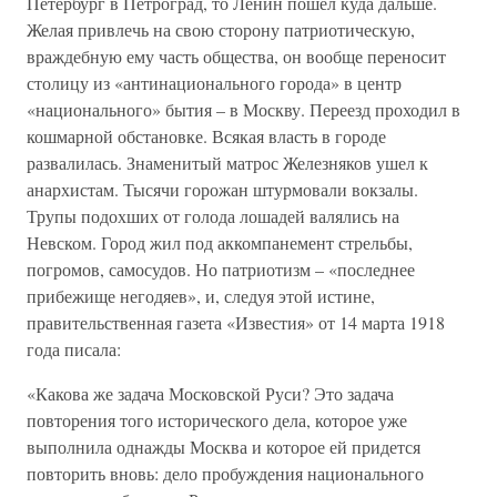
Петербург в Петроград, то Ленин пошел куда дальше.
Желая привлечь на свою сторону патриотическую,
враждебную ему часть общества, он вообще переносит
столицу из «антинационального города» в центр
«национального» бытия – в Москву. Переезд проходил в
кошмарной обстановке. Всякая власть в городе
развалилась. Знаменитый матрос Железняков ушел к
анархистам. Тысячи горожан штурмовали вокзалы.
Трупы подохших от голода лошадей валялись на
Невском. Город жил под аккомпанемент стрельбы,
погромов, самосудов. Но патриотизм – «последнее
прибежище негодяев», и, следуя этой истине,
правительственная газета «Известия» от 14 марта 1918
года писала:
«Какова же задача Московской Руси? Это задача
повторения того исторического дела, которое уже
выполнила однажды Москва и которое ей придется
повторить вновь: дело пробуждения национального