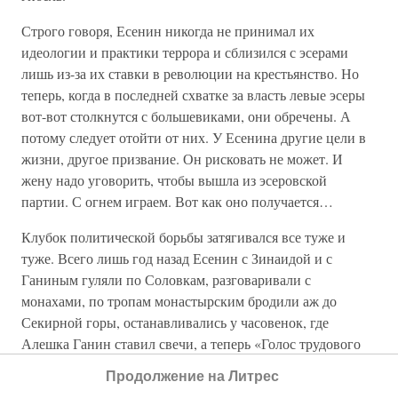
Строго говоря, Есенин никогда не принимал их
идеологии и практики террора и сблизился с эсерами
лишь из-за их ставки в революции на крестьянство. Но
теперь, когда в последней схватке за власть левые эсеры
вот-вот столкнутся с большевиками, они обречены. А
потому следует отойти от них. У Есенина другие цели в
жизни, другое призвание. Он рисковать не может. И
жену надо уговорить, чтобы вышла из эсеровской
партии. С огнем играем. Вот как оно получается…
Клубок политической борьбы затягивался все туже и
туже. Всего лишь год назад Есенин с Зинаидой и с
Ганиным гуляли по Соловкам, разговаривали с
монахами, по тропам монастырским бродили аж до
Секирной горы, останавливались у часовенок, где
Алешка Ганин ставил свечи, а теперь «Голос трудового
крестьянства» в том же номере, где Есенин опубликовал
Продолжение на Литрес
частушки, собранные им в последнюю поездку в