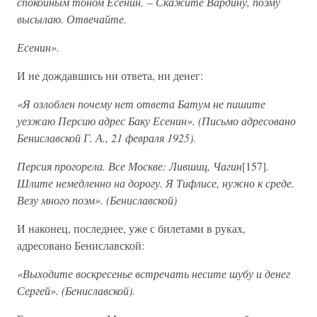
спокойным тоном Есенин.
–
Скажите Вардину, поэму
высылаю. Отвечайте.
Есенин».
И не дождавшись ни ответа, ни денег:
«Я озлоблен почему нет ответа Батум не пишите
уезжаю Персию адрес Баку Есенин». (Письмо адресовано
Бениславской Г. А., 21 февраля 1925).
Персия прогорела. Все Москве: Лившиц, Чагин
[157]
.
Шлите немедленно на дорогу. Я Тифлисе, нужно к среде.
Везу много поэм». (Бениславской)
И наконец, последнее, уже с билетами в руках,
адресовано Бениславской:
«Выходите воскресенье встречать несите шубу и денег
Сергей». (Бениславской).