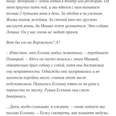
пишу. Вечерами с Левой ходим в театр или ресторан. Он
меня приучил пить чай, и мы вдвоем с ним выпиваем
только 2 бутылки вина в день. За обедом и за ужином.
Жизнь тихая, келейная. За стеной кто-то грустно
насилует рояль, да Мишка лезет целоваться. Это собака
Левина. Он у нас очень не любит прачек.
Вот бы его на Воронского? А?
–
Известно, что Есенин любил животных,
–
перебивает
Повицкий.
–
Здесь он часто возился с моим Мишкой,
обязательно брал собаку с собой, хотя она доставляла
ему неприятности. Однажды она заупрямилась и не
захотела перейти мост, считая этот мост
небезопасным. Пришлось Есенину взять ее на руки и
перенести по мосту. Рукам Есенина она смело
доверялась.
…Днем, когда солнышко, я оживаю,
–
снова читаем мы
письмо Есенина.
–
Хожу смотреть, как плавают медузы.