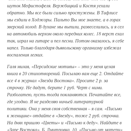
шуток Мефистофеля. Вержбицкий и Костя уехали
обратно. Мы все были сильно простужены. В Тифлисе
мы ездили в Ходжоры. Пальто Вы мое знаете, а в горах
зверский холод. В духане мы выпили, развеселились, и я сел
на автомобиль верхом около передних колес. 18 верст ехал
так, играл на гитаре и пел песни. Потом оказалось, я себе
напел. Только благодаря дьявольскому организму избежал
воспаления легких.
Галя милая, «Персидские мотивы» – это у меня целая
книга в 20 стихотворений. Посылаю вам еще 2. Отдайте
все 4 в журнал «Звезда Востока». Просите 2 р. за
строчку. Не дадут, берите 1 руб. Черт с ними.
Разбогатею, пусть тогда покланяются. Печатайте все,
где угодно. Я не разделяю ничьей литературной
политики. Она у меня своя собственная – я сам. «Письмо
к женщине» отдайте в «Звезду», тоже 2 руб. строчка.
На днях пришлю «Цветы» и «Письмо к деду». Найдите в
«Заре Востока», Б. Дмитровка, 10, «Письмо от матери»