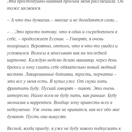
Эта простодушно-наивная просьба меня рассмешила. Он
тоже засмеялся.
–
А что ты думаешь – многие и не догадаются сами…
–
…Это просто потому, что я один и сосредоточен в
себе,
–
продолжает Есенин.
–
Говорят, я очень
похорошел. Вероятно, оттого, что я что-то увидел и
успокоился. Волосы я зачесываю как на последней
карточке. Каждую неделю делаю маникюр, через день
бреюсь и хочу сшить себе обязательно новый модный
костюм. Лакированные ботинки, трость, перчатки –
это все у меня есть. Я купил уже. От скуки хоть
франтить буду. Пускай говорят – пшют. Это очень
интересно. Назло всем не буду пить, как раньше. Буду
молчалив и корректен. Вообще хочу привести всех в
недоумение. Уж очень мне не нравится, как все обо мне
думают. Пусть они выкусят.
Весной, когда приеду, я уже не буду никого подпускать к