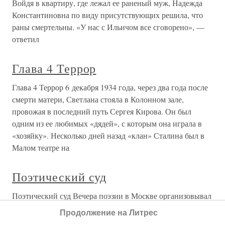
Войдя в квартиру, где лежал ее раненый муж, Надежда
Константиновна по виду присутствующих решила, что
раны смертельны. «У нас с Ильичом все сговорено», —
ответил
Глава 4 Террор
Глава 4 Террор 6 декабря 1934 года, через два года после
смерти матери, Светлана стояла в Колонном зале,
провожая в последний путь Сергея Кирова. Он был
одним из ее любимых «дядей», с которым она играла в
«хозяйку». Несколько дней назад «клан» Сталина был в
Малом театре на
Поэтический суд
Поэтический суд Вечера поэзии в Москве организовывал
в ту пору член правления Союза поэтов Фёдор Долидзе.
Продолжение на Литрес
Эти мероприятия Матвей Ройзман охарактеризовал