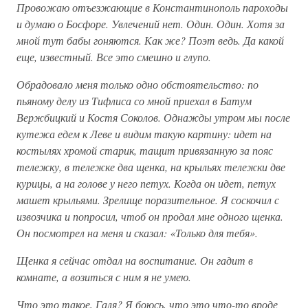
Провожаю отъезжающие в Константинополь пароходы
и думаю о Босфоре. Увлечений нет. Один. Один. Хотя за
мной тут бабы гоняются. Как же? Поэт ведь. Да какой
еще, известный. Все это смешно и глупо.
Обрадовало меня только одно обстоятельство: по
пьяному делу из Тифлиса со мной приехал в Батум
Вержбицкий и Костя Соколов. Однажды утром мы после
кутежа едем к Леве и видим такую картину: идет на
костылях хромой старик, тащит привязанную за пояс
тележку, в тележке два щенка, на крыльях тележки две
курицы, а на голове у него петух. Когда он идет, петух
машет крыльями. Зрелище поразительное. Я соскочил с
извозчика и попросил, чтоб он продал мне одного щенка.
Он посмотрел на меня и сказал: «Только для тебя».
Щенка я сейчас отдал на воспитание. Он гадит в
комнате, а возиться с ним я не умею.
Что это такое, Галя? Я боюсь, что это что-то вроде