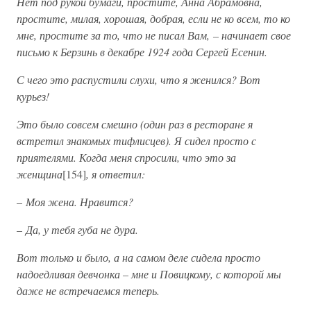
Нет под рукой бумаги, простите, Анна Абрамовна,
простите, милая, хорошая, добрая, если не ко всем, то ко
мне, простите за то, что не писал Вам, – начинает свое
письмо к Берзинь в декабре 1924 года Сергей Есенин.
С чего это распустили слухи, что я женился? Вот
курьез!
Это было совсем смешно (один раз в ресторане я
встретил знакомых тифлисцев). Я сидел просто с
приятелями. Когда меня спросили, что это за
женщина
[154]
, я ответил:
–
Моя жена. Нравится?
–
Да, у тебя губа не дура.
Вот только и было, а на самом деле сидела просто
надоедливая девчонка – мне и Повицкому, с которой мы
даже не встречаемся теперь.