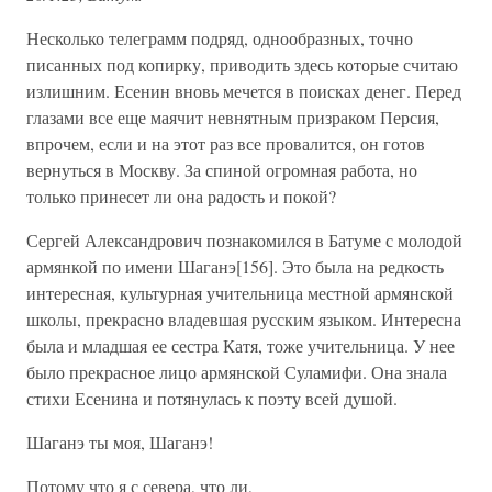
Несколько телеграмм подряд, однообразных, точно
писанных под копирку, приводить здесь которые считаю
излишним. Есенин вновь мечется в поисках денег. Перед
глазами все еще маячит невнятным призраком Персия,
впрочем, если и на этот раз все провалится, он готов
вернуться в Москву. За спиной огромная работа, но
только принесет ли она радость и покой?
Сергей Александрович познакомился в Батуме с молодой
армянкой по имени Шаганэ[156]. Это была на редкость
интересная, культурная учительница местной армянской
школы, прекрасно владевшая русским языком. Интересна
была и младшая ее сестра Катя, тоже учительница. У нее
было прекрасное лицо армянской Суламифи. Она знала
стихи Есенина и потянулась к поэту всей душой.
Шаганэ ты моя, Шаганэ!
Потому что я с севера, что ли,