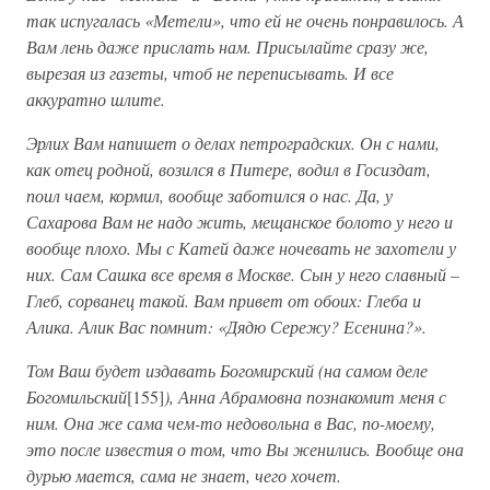
так испугалась «Метели», что ей не очень понравилось. А
Вам лень даже прислать нам. Присылайте сразу же,
вырезая из газеты, чтоб не переписывать. И все
аккуратно шлите.
Эрлих Вам напишет о делах петроградских. Он с нами,
как отец родной, возился в Питере, водил в Госиздат,
поил чаем, кормил, вообще заботился о нас. Да, у
Сахарова Вам не надо жить, мещанское болото у него и
вообще плохо. Мы с Катей даже ночевать не захотели у
них. Сам Сашка все время в Москве. Сын у него славный –
Глеб, сорванец такой. Вам привет от обоих: Глеба и
Алика. Алик Вас помнит: «Дядю Сережу? Есенина?».
Том Ваш будет издавать Богомирский (на самом деле
Богомильский
[155]
), Анна Абрамовна познакомит меня с
ним. Она же сама чем-то недовольна в Вас, по-моему,
это после известия о том, что Вы женились. Вообще она
дурью мается, сама не знает, чего хочет.