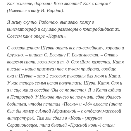
Как живете, дорогая? Кого любите? Как с отцом?
(Имеется в виду И. Вардин).
Я живу скучно. Работаю, выпиваю, хожу в
кинематограф и слушаю разговоры о контрабандистах.
Совсем как в опере «Кармен».
С возвращением Шурки опять все по-семейному, хорошо и
дружно,
–
пишет С. Есенину Г. Бениславская.
–
Опять
вовремя спать ложимся и т. д. Оля (Вам, кажется, Катя
писала – наша прислуга) нас к рукам прибрала, вообще
она и Шурка – это 2 ежовых рукавицы для меня и Кати.
У нас теперь семья целая получилась: Шура, Катя, Оля и
я и еще наша соседка (Вы ее не знаете). Я и Катя ездили
в Петроград. У Ионова ничего не получили, едва удалось
добиться, чтобы печатал «Песнь» и «36» вместе (иначе
был бы номер с Анной Абрамовной – с отделом массовой
литературы). Там мы сдали в «Ковш» (журнал
Серапионовцев, типа бывшей «Красной нови») стихи