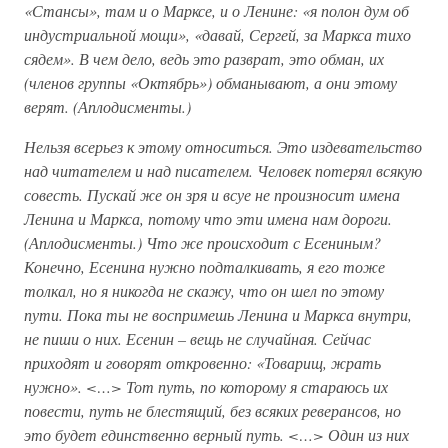
«Стансы», там и о Марксе, и о Ленине: «я полон дум об
индустриальной мощи», «давай, Сергей, за Маркса тихо
сядем». В чем дело, ведь это разврат, это обман, их
(членов группы «Октябрь») обманывают, а они этому
верят. (Аплодисменты.)
Нельзя всерьез к этому относиться. Это издевательство
над читателем и над писателем. Человек потерял всякую
совесть. Пускай же он зря и всуе не произносит имена
Ленина и Маркса, потому что эти имена нам дороги.
(Аплодисменты.) Что же происходит с Есениным?
Конечно, Есенина нужно подталкивать, я его тоже
толкал, но я никогда не скажу, что он шел по этому
пути. Пока ты не воспримешь Ленина и Маркса внутри,
не пиши о них. Есенин – вещь не случайная. Сейчас
приходят и говорят откровенно: «Товарищ, жрать
нужно». <…> Тот путь, по которому я стараюсь их
повести, путь не блестящий, без всяких реверансов, но
это будет единственно верный путь. <…> Один из них