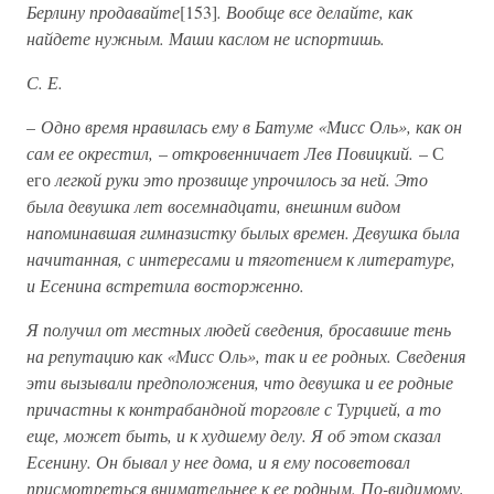
Берлину продавайте
[153]
. Вообще все делайте, как
найдете нужным. Маши каслом не испортишь.
С. Е.
–
Одно время нравилась ему в Батуме «Мисс Оль», как он
сам ее окрестил,
–
откровенничает Лев Повицкий.
– С
его
легкой руки это прозвище упрочилось за ней. Это
была девушка лет восемнадцати, внешним видом
напоминавшая гимназистку былых времен. Девушка была
начитанная, с интересами и тяготением к литературе,
и Есенина встретила восторженно.
Я получил от местных людей сведения, бросавшие тень
на репутацию как «Мисс Оль», так и ее родных. Сведения
эти вызывали предположения, что девушка и ее родные
причастны к контрабандной торговле с Турцией, а то
еще, может быть, и к худшему делу. Я об этом сказал
Есенину. Он бывал у нее дома, и я ему посоветовал
присмотреться внимательнее к ее родным. По-видимому,