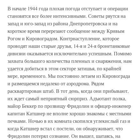
В начале 1944 года плохая погода отступает и операции
становятся все более интенсивными. Советы рвутся на
запад и юго-запад из района Днепропетровска и на
короткое время перерезают сообщение между Кривым
Рогом и Кировоградом. Контрнаступление, которое
проводят наши старые друзья, 14-я и 24-я бронетанковые
дивизии оказывается исключительно успешным. Помимо
захвата большого количества пленных и снаряжения, нам
удается добиться в этом секторе затишья, по крайней
мере, временного. Мы постоянно летаем из Кировограда
и размещаемся недалеко от аэродрома. Рядом
расквартирован штаб. В тот день, когда они прибывают,
их ждет самый неприятный сюрприз. Адъютант полка,
майор Беккер по прозвищу Фридолин и офицер-инженер
капитан Катшнер не вполне хорошо знакомы с местными
печками. Ночью в их комната скопился углекислый газ и
когда Катшнер встал с постели, он обнаруживает, что
Фридолин потерял сознание. Он вышел, шатаясь, на