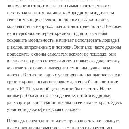
автомашины тонут в грязи по самые оси так, что их
невозможно потом вытащить. Аэродром находится на
северном конце деревни, по дороге на Апостолово,
которая почти непроходима для автотранспорта. Поэтому
наш персонал не теряет времени и для того, чтобы
сохранить мобильность, начинает использовать лошадей
и волов, запряженных в повозки. Экипажи часто должны
подъезжать к своим самолетам верхом на лошадях, они
влезают на крыло своего самолета прямо с седла, потому
что взлетная полоса выглядит немногим лучше, чем
дороги. В этих погодных условиях она напоминает океан
грязи с крошечными островками, и если бы не широкие
шины Ю-87, мы вообще не могли бы взлететь. Наше
жилье разбросано по всей деревне, штаб эскадрильи
расквартирован в здании школы на ее южном краю. Здесь
у нас есть даже офицерская столовая.
Площадь перед зданием часто превращается в огромную
лужу и когда она замерзает, что иногда случается, мы