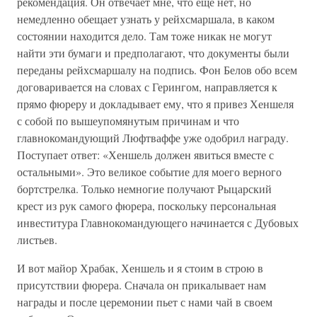
рекомендация. Он отвечает мне, что еще нет, но
немедленно обещает узнать у рейхсмаршала, в каком
состоянии находится дело. Там тоже никак не могут
найти эти бумаги и предполагают, что документы были
переданы рейхсмаршалу на подпись. Фон Белов обо всем
договаривается на словах с Герингом, направляется к
прямо фюреру и докладывает ему, что я привез Хеншеля
с собой по вышеупомянутым причинам и что
главнокомандующий Люфтваффе уже одобрил награду.
Поступает ответ: «Хеншель должен явиться вместе с
остальными». Это великое событие для моего верного
бортстрелка. Только немногие получают Рыцарский
крест из рук самого фюрера, поскольку персональная
инвеститура Главнокомандующего начинается с Дубовых
листьев.
И вот майор Храбак, Хеншель и я стоим в строю в
присутствии фюрера. Сначала он прикалывает нам
награды и после церемонии пьет с нами чай в своем