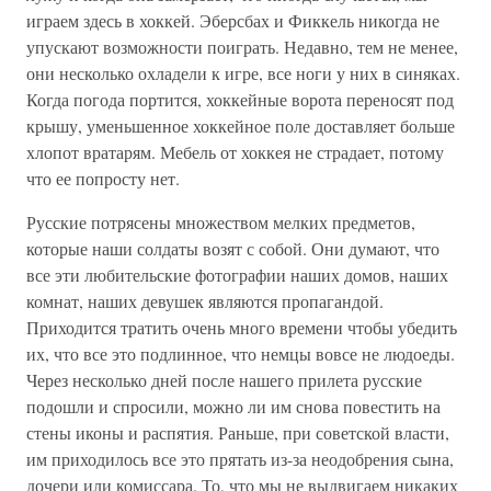
играем здесь в хоккей. Эберсбах и Фиккель никогда не
упускают возможности поиграть. Недавно, тем не менее,
они несколько охладели к игре, все ноги у них в синяках.
Когда погода портится, хоккейные ворота переносят под
крышу, уменьшенное хоккейное поле доставляет больше
хлопот вратарям. Мебель от хоккея не страдает, потому
что ее попросту нет.
Русские потрясены множеством мелких предметов,
которые наши солдаты возят с собой. Они думают, что
все эти любительские фотографии наших домов, наших
комнат, наших девушек являются пропагандой.
Приходится тратить очень много времени чтобы убедить
их, что все это подлинное, что немцы вовсе не людоеды.
Через несколько дней после нашего прилета русские
подошли и спросили, можно ли им снова повестить на
стены иконы и распятия. Раньше, при советской власти,
им приходилось все это прятать из-за неодобрения сына,
дочери или комиссара. То, что мы не выдвигаем никаких