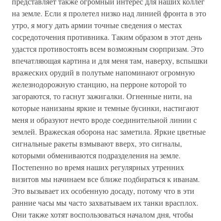
представляет также огромный интерес для наших коллег
на земле. Если я пролетел низко над линией фронта в это
утро, я могу дать армии точные сведения о местах
сосредоточения противника. Таким образом в этот день
удастся противостоять всем возможным сюрпризам. Это
впечатляющая картина и для меня там, наверху, вспышки
вражеских орудий в полутьме напоминают огромную
железнодорожную станцию, на перроне которой то
загораются, то гаснут зажигалки. Огненные нити, на
которые нанизаны яркие и темные бусинки, настигают
меня и образуют нечто вроде соединительной линии с
землей. Вражеская оборона нас заметила. Яркие цветные
сигнальные ракеты взмывают вверх, это сигналы,
которыми обмениваются подразделения на земле.
Постепенно во время наших регулярных утренних
визитов мы начинаем все ближе подбираться к иванам.
Это вызывает их особенную досаду, потому что в эти
ранние часы мы часто захватываем их танки врасплох.
Они также хотят воспользоваться началом дня, чтобы