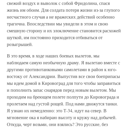
свежий воздух и выволок с собой Фридолина, спася
жизнь им обоим. Для солдата потеря жизни из-за глупого
несчастного случая а не вражеских действий особенно
трагична. Впоследствии мы увидели в этом и свою
смешную сторону и их злоключение становится расхожей
шуткой, им постоянно приходится отбиваться от
розыгрышей.
В это время, в ходе наших боевых вылетов, мы
наблюдаем самую необычную драму. Я вылетаю вместе с
другими противотанковыми самолетами в район к юго-
востоку от Александрии. Выпустив все свои боеприпасы
мы идем домой в Кировоград для того чтобы заправиться
и пополнить запас снарядов перед новым вылетом. Мы
проходим на бреющем полете полпути до Кировограда и
пролетаем над густой рощей. Под нами движутся танки.
Я узнаю их немедленно: это Т-34, идут на север. В
мгновение ока я набираю высоту и кружу над добычей.
Откуда, черт возьми, они взялись? Это русские, без