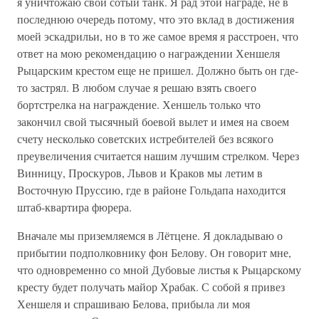
я уничтожаю свой сотый танк. Я рад этой награде, не в
последнюю очередь потому, что это вклад в достижения
моей эскадрильи, но в то же самое время я расстроен, что
ответ на мою рекомендацию о награждении Хеншеля
Рыцарским крестом еще не пришел. Должно быть он где-
то застрял. В любом случае я решаю взять своего
бортстрелка на награждение. Хеншель только что
закончил свой тысячный боевой вылет и имея на своем
счету несколько советских истребителей без всякого
преувеличения считается нашим лучшим стрелком. Через
Винницу, Проскуров, Львов и Краков мы летим в
Восточную Пруссию, где в районе Гольдапа находится
штаб-квартира фюрера.
Вначале мы приземляемся в Лётцене. Я докладываю о
прибытии подполковнику фон Белову. Он говорит мне,
что одновременно со мной Дубовые листья к Рыцарскому
кресту будет получать майор Храбак. С собой я привез
Хеншеля и спрашиваю Белова, прибыла ли моя