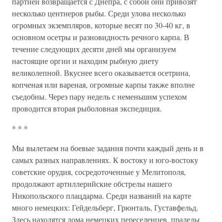
партией возвращается с Днепра, с собой они привозят
несколько центнеров рыбы. Среди улова несколько
огромных экземпляров, которые весят по 30-40 кг, в
основном осетры и разновидность речного карпа. В
течение следующих десяти дней мы организуем
настоящие оргии и находим рыбную диету
великолепной. Вкуснее всего оказывается осетрина,
копченая или вареная, огромные карпы также вполне
съедобны. Через пару недель с неменьшим успехом
проводится вторая рыболовная экспедиция.
* * *
Мы вылетаем на боевые задания почти каждый день и в
самых разных направлениях. К востоку и юго-востоку
советские орудия, сосредоточенные у Мелитополя,
продолжают артиллерийские обстрелы нашего
Никопольского плацдарма. Среди названий на карте
много немецких: Гейдельберг, Грюнталь, Густавфельд.
Здесь находятся дома немецких переселенцев, прадеды