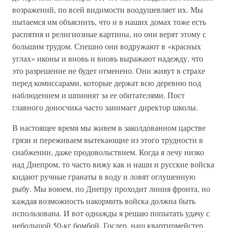
возражений, по всей видимости воодушевляет их. Мы
пытаемся им объяснить, что и в наших домах тоже есть
распятия и религиозные картины, но они верят этому с
большим трудом. Спешно они водружают в «красных
углах» иконы и вновь и вновь выражают надежду, что
это разрешение не будет отменено. Они живут в страхе
перед комиссарами, которые держат всю деревню под
наблюдением и шпионят за ее обитателями. Пост
главного доносчика часто занимает директор школы.
В настоящее время мы живем в заколдованном царстве
грязи и переживаем вытекающие из этого трудности в
снабжении, даже продовольствием. Когда я лечу низко
над Днепром, то часто вижу как и наши и русские войска
кидают ручные гранаты в воду и ловят оглушенную
рыбу. Мы воюем, по Днепру проходит линия фронта, но
каждая возможность накормить войска должна быть
использована. И вот однажды я решаю попытать удачу с
небольшой 50-кг бомбой. Гослер, наш квартирмейстер,