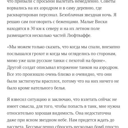
что прибыли с просьбой вылетать немедленно. Советы
ворвались на их аэродром и в саму деревню, где
расквартирован персонал. Безоблачная звездная ночь. Я
решаю сам поговорить с беженцами. Малые Виски
находятся в 30 км к северу и на их летном поле
размещается несколько частей Люфтваффе.
«Мы можем только сказать, что когда мы спали, внезапно
послышался грохот и когда мы огляделись по сторонам,
мимо уже шли русские танки с пехотой на броне».
Другой солдат описывал вторжение танков на аэродром.
Все это произошло очень близко и очевидно, что они
были застигнуты врасплох, потому что на них ничего не
было кроме нательного белья.
Я взвесил ситуацию и заключаю, что взлетать сейчас не
имеет смысла, для того, чтобы попасть в танк, мне нужна
относительно хорошая видимость. Она недостаточна
даже при ясном звездном небе. Нам придется ждать до
рассвета. Бессмысленно сбросить несколько бомб просто