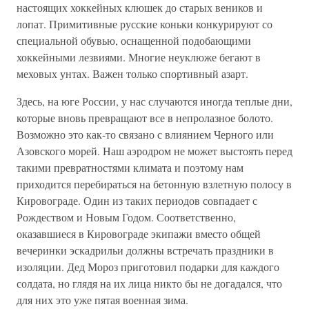
настоящих хоккейных клюшек до старых веников и
лопат. Примитивные русские коньки конкурируют со
специальной обувью, оснащенной подобающими
хоккейными лезвиями. Многие неуклюже бегают в
меховых унтах. Важен только спортивный азарт.
Здесь, на юге России, у нас случаются иногда теплые дни,
которые вновь превращают все в непролазное болото.
Возможно это как-то связано с влиянием Черного или
Азовского морей. Наш аэродром не может выстоять перед
такими превратностями климата и поэтому нам
приходится перебираться на бетонную взлетную полосу в
Кировограде. Один из таких периодов совпадает с
Рождеством и Новым Годом. Соответственно,
оказавшиеся в Кировограде экипажи вместо общей
вечеринки эскадрильи должны встречать праздники в
изоляции. Дед Мороз приготовил подарки для каждого
солдата, но глядя на их лица никто бы не догадался, что
для них это уже пятая военная зима.