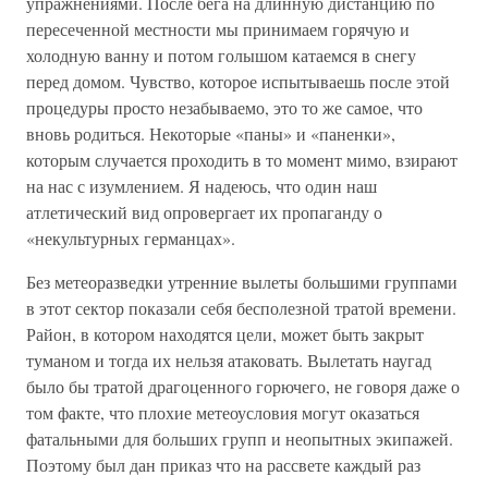
упражнениями. После бега на длинную дистанцию по
пересеченной местности мы принимаем горячую и
холодную ванну и потом голышом катаемся в снегу
перед домом. Чувство, которое испытываешь после этой
процедуры просто незабываемо, это то же самое, что
вновь родиться. Некоторые «паны» и «паненки»,
которым случается проходить в то момент мимо, взирают
на нас с изумлением. Я надеюсь, что один наш
атлетический вид опровергает их пропаганду о
«некультурных германцах».
Без метеоразведки утренние вылеты большими группами
в этот сектор показали себя бесполезной тратой времени.
Район, в котором находятся цели, может быть закрыт
туманом и тогда их нельзя атаковать. Вылетать наугад
было бы тратой драгоценного горючего, не говоря даже о
том факте, что плохие метеоусловия могут оказаться
фатальными для больших групп и неопытных экипажей.
Поэтому был дан приказ что на рассвете каждый раз