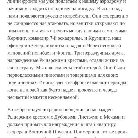
линии фронта мы уже подлетаем к нашему аэродрому и
начинаем заходить по одному на посадку. Высоко над
нами появляются русские истребители. Они совершенно
не собираются нас атаковать, но зенитки открывают по
ним огонь, пытаясь стрелять между нашими самолетами.
Херлинг, командир 7-й эскадрильи, и Крумингс, наш
офицер-инженер, подбиты и падают. Через несколько
мгновений погибает и Фритш. Три неразлучных друга,
награжденные Рыцарскими крестами, отдали жизни за
свою страну. Мы ошеломлены этой потерей. Они были
первоклассными пилотами и товарищами для своих
подчиненных. Иногда здесь на фронте бывают периоды,
когда на людей как будто падает проклятье и череда
несчастий кажется нескончаемой.
В ноябре получено радиосообщение: я награжден
Рыцарским крестом с Дубовыми Листьями и Мечами и
должен прибыть для награждения в штаб-квартиру
фюрера в Восточной Пруссии. Примерно в это же время