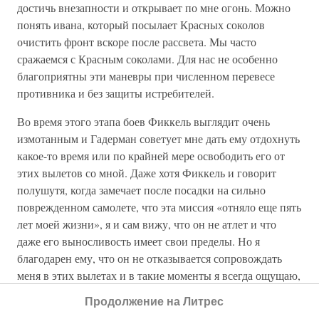
достичь внезапности и открывает по мне огонь. Можно
понять ивана, который посылает Красных соколов
очистить фронт вскоре после рассвета. Мы часто
сражаемся с Красным соколами. Для нас не особенно
благоприятны эти маневры при численном перевесе
противника и без защиты истребителей.
Во время этого этапа боев Фиккель выглядит очень
измотанным и Гадерман советует мне дать ему отдохнуть
какое-то время или по крайней мере освободить его от
этих вылетов со мной. Даже хотя Фиккель и говорит
полушутя, когда замечает после посадки на сильно
поврежденном самолете, что эта миссия «отняло еще пять
лет моей жизни», я и сам вижу, что он не атлет и что
даже его выносливость имеет свои пределы. Но я
благодарен ему, что он не отказывается сопровождать
меня в этих вылетах и в такие моменты я всегда ощущаю,
что боевая дружба — поистине очень светлое чувство.
Продолжение на Литрес