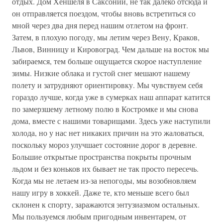
отдых. Дом Хеншеля в Саксонии, не так далеко отсюда и
он отправляется поездом, чтобы вновь встретиться со
мной через два дня перед нашим отлетом на фронт.
Затем, в плохую погоду, мы летим через Вену, Краков,
Львов, Винницу и Кировоград. Чем дальше на восток мы
забираемся, тем больше ощущается скорое наступление
зимы. Низкие облака и густой снег мешают нашему
полету и затрудняют ориентировку. Мы чувствуем себя
гораздо лучше, когда уже в сумерках наш аппарат катится
по замерзшему летному полю в Костромке и мы снова
дома, вместе с нашими товарищами. Здесь уже наступили
холода, но у нас нет никаких причин на это жаловаться,
поскольку мороз улучшает состояние дорог в деревне.
Большие открытые пространства покрыты прочным
льдом и без коньков их бывает не так просто пересечь.
Когда мы не летаем из-за непогоды, мы возобновляем
нашу игру в хоккей. Даже те, кто меньше всего был
склонен к спорту, заражаются энтузиазмом остальных.
Мы пользуемся любым пригодным инвентарем, от