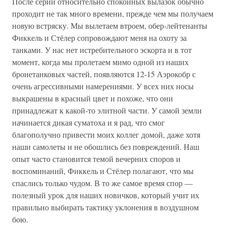
После серии относительно спокойных вылазок обычно
проходит не так много времени, прежде чем мы получаем
новую встряску. Мы вылетаем втроем, обер-лейтенанты
Фиккель и Стёлер сопровождают меня на охоту за
танками. У нас нет истребительного эскорта и в тот
момент, когда мы пролетаем мимо одной из наших
бронетанковых частей, появляются 12-15 Аэрокобр с
очень агрессивными намерениями. У всех них носы
выкрашены в красный цвет и похоже, что они
принадлежат к какой-то элитной части. У самой земли
начинается дикая суматоха и я рад, что смог
благополучно привести моих коллег домой, даже хотя
наши самолеты и не обошлись без повреждений. Наш
опыт часто становится темой вечерних споров и
воспоминаний, Фиккель и Стёлер полагают, что мы
спаслись только чудом. В то же самое время спор —
полезный урок для наших новичков, который учит их
правильно выбирать тактику уклонения в воздушном
бою.