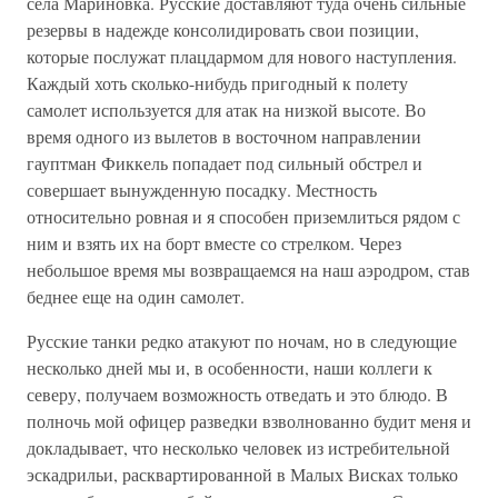
села Мариновка. Русские доставляют туда очень сильные
резервы в надежде консолидировать свои позиции,
которые послужат плацдармом для нового наступления.
Каждый хоть сколько-нибудь пригодный к полету
самолет используется для атак на низкой высоте. Во
время одного из вылетов в восточном направлении
гауптман Фиккель попадает под сильный обстрел и
совершает вынужденную посадку. Местность
относительно ровная и я способен приземлиться рядом с
ним и взять их на борт вместе со стрелком. Через
небольшое время мы возвращаемся на наш аэродром, став
беднее еще на один самолет.
Русские танки редко атакуют по ночам, но в следующие
несколько дней мы и, в особенности, наши коллеги к
северу, получаем возможность отведать и это блюдо. В
полночь мой офицер разведки взволнованно будит меня и
докладывает, что несколько человек из истребительной
эскадрильи, расквартированной в Малых Висках только