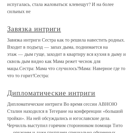
испугалась, стала жаловаться: клевещут? И на более
сильных не
Завязка интриги
Завязка интриги Сестра как то решила навестить родных.
Входит в подъезд — запах дыма, поднимается на
этаж — дым гуще, заходит в квартиру вся кухня в дыму и
сквозь дым видно как Мама режет чеснок для
мацы.Сестра: Мама что случилось?Мама: Наверное где то
что то горит!Сестра:
Дипломатические интриги
Дипломатические интриги Во время сессии АВНОЮ
Сталин находился в Тегеране на конференции «большой
тройки». На ней обсуждались и югославские дела.
Черчилль выступил горячим сторонником помощи Тито
— оружием и даже группами специально обученных