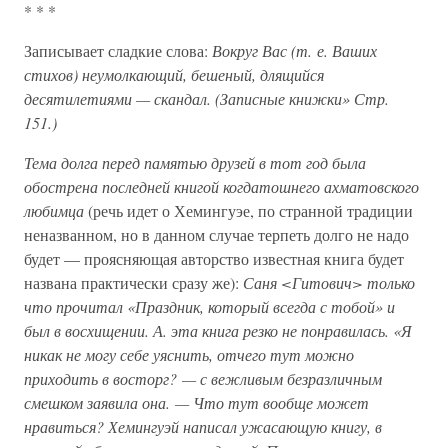
* * *
Записывает сладкие слова:
Вокруг Вас (т. е. Ваших
стихов) неумолкающий, бешеный, длящийся
десятилетиями — скандал. (Записные книжки» Стр.
151.)
Тема долга перед памятью друзей в тот год была
обострена последней книгой когдатошнего ахматовского
любимца
(речь идет о Хемингуэе, по странной традиции
неназванном, но в данном случае терпеть долго не надо
будет — проясняющая авторство известная книга будет
названа практически сразу же):
Саня <Гитович> только
что прочитал «Праздник, который всегда с тобой» и
был в восхищении. А. эта книга резко не понравилась. «Я
никак не могу себе уяснить, отчего тут можно
приходить в восторг? — с вежливым безразличным
смешком заявила она. — Что тут вообще может
нравиться? Хемингуэй написал ужасающую книгу, в