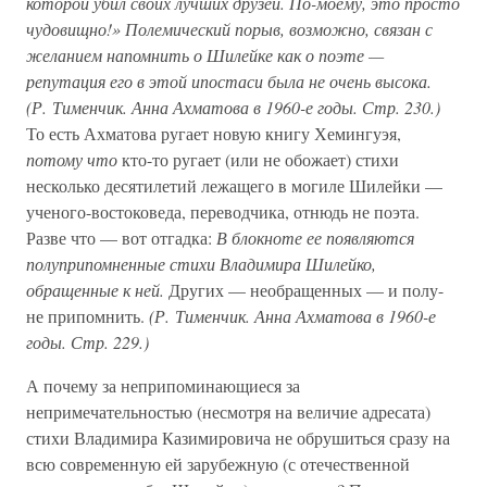
которой убил своих лучших друзей. По-моему, это просто
чудовищно!» Полемический порыв, возможно, связан с
желанием напомнить о Шилейке как о поэте —
репутация его в этой ипостаси была не очень высока.
(Р. Тименчик. Анна Ахматова в 1960-е годы. Стр. 230.)
То есть Ахматова ругает новую книгу Хемингуэя,
потому что
кто-то ругает (или не обожает) стихи
несколько десятилетий лежащего в могиле Шилейки —
ученого-востоковеда, переводчика, отнюдь не поэта.
Разве что — вот отгадка:
В блокноте ее появляются
полуприпомненные стихи Владимира Шилейко,
обращенные к ней.
Других — необращенных — и полу-
не припомнить.
(Р. Тименчик. Анна Ахматова в 1960-е
годы. Стр. 229.)
А почему за неприпоминающиеся за
непримечательностью (несмотря на величие адресата)
стихи Владимира Казимировича не обрушиться сразу на
всю современную ей зарубежную (с отечественной