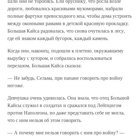
Шли они не торопясь. Ели бруснику, что росла возле
дороги, любовались красивыми мухоморами, набрали
полные фартуки превосходного мха, чтобы дома устроить
между оконными рамами в детской красивую прокладку.
Большая Кайса радовалась, что снова очутилась в лесу,
где ей знаком каждый бугорок, каждый камень.
Когда они, наконец, подошли к плетню, окружавшему
вырубку с хутором, и собрались воспользоваться
перелазом, Большая Кайса сказала:
— Не забудь, Сельма, при папане говорить про войну
негоже.
Девчушка очень удивилась. Она знала, что отец Большой
Кайсы служил в солдатах и сражался под Лейпцигом
против Наполеона, но даже представить себе не могла,
что с ним нельзя об этом говорить.
— А почему мне нельзя говорить с ним про войну? —