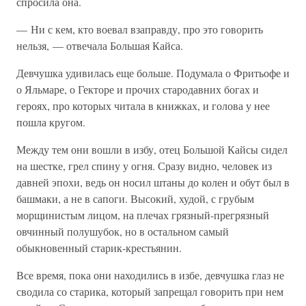
спросила она.
— Ни с кем, кто воевал взаправду, про это говорить
нельзя, — отвечала Большая Кайса.
Девчушка удивилась еще больше. Подумала о Фритьофе и
о Яльмаре, о Гекторе и прочих стародавних богах и
героях, про которых читала в книжках, и голова у нее
пошла кругом.
Между тем они вошли в избу, отец Большой Кайсы сидел
на шестке, грел спину у огня. Сразу видно, человек из
давней эпохи, ведь он носил штаны до колен и обут был в
башмаки, а не в сапоги. Высокий, худой, с грубым
морщинистым лицом, на плечах грязный-прегрязный
овчинный полушубок, но в остальном самый
обыкновенный старик-крестьянин.
Все время, пока они находились в избе, девчушка глаз не
сводила со старика, который запрещал говорить при нем