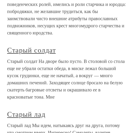
поведенческих ролей, имелись и роли старчика и юродца:
побродяжки, не желавшие трудиться, как бы
заимствовали чисто внешние атрибуты православных
подвижников, несущих крест многомудрого старчества и
священного юродства.
Старый солдат
Старый солдат На дворе было пусто. В столовой со стола
еще не убрали остатки обеда, в миске лежал большой
кусок грудинки, еще не начатый, а вокруг — много
домашних печений. Заходящее солнце бросало на белую
скатерть багровые отсветы и окрашивало ее в
красноватые тона. Мне
Старый лад
Старый лад Мы идем, натыкаясь друг на друга, потому
что смотрим вверх. Интересно! Самолеты, взлетев,