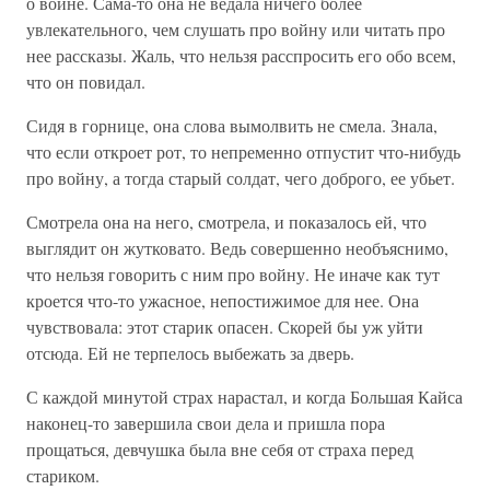
о войне. Сама-то она не ведала ничего более
увлекательного, чем слушать про войну или читать про
нее рассказы. Жаль, что нельзя расспросить его обо всем,
что он повидал.
Сидя в горнице, она слова вымолвить не смела. Знала,
что если откроет рот, то непременно отпустит что-нибудь
про войну, а тогда старый солдат, чего доброго, ее убьет.
Смотрела она на него, смотрела, и показалось ей, что
выглядит он жутковато. Ведь совершенно необъяснимо,
что нельзя говорить с ним про войну. Не иначе как тут
кроется что-то ужасное, непостижимое для нее. Она
чувствовала: этот старик опасен. Скорей бы уж уйти
отсюда. Ей не терпелось выбежать за дверь.
С каждой минутой страх нарастал, и когда Большая Кайса
наконец-то завершила свои дела и пришла пора
прощаться, девчушка была вне себя от страха перед
стариком.