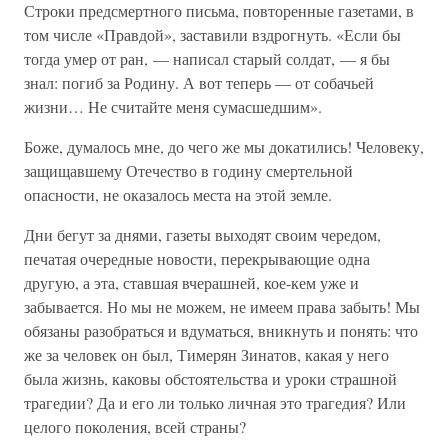
Строки предсмертного письма, повторенные газетами, в
том числе «Правдой», заставили вздрогнуть. «Если бы
тогда умер от ран, — написал старый солдат, — я бы
знал: погиб за Родину. А вот теперь — от собачьей
жизни… Не считайте меня сумасшедшим».
Боже, думалось мне, до чего же мы докатились! Человеку,
защищавшему Отечество в годину смертельной
опасности, не оказалось места на этой земле.
Дни бегут за днями, газеты выходят своим чередом,
печатая очередные новости, перекрывающие одна
другую, а эта, ставшая вчерашней, кое-кем уже и
забывается. Но мы не можем, не имеем права забыть! Мы
обязаны разобраться и вдуматься, вникнуть и понять: что
же за человек он был, Тимерян Зинатов, какая у него
была жизнь, каковы обстоятельства и уроки страшной
трагедии? Да и его ли только личная это трагедия? Или
целого поколения, всей страны?