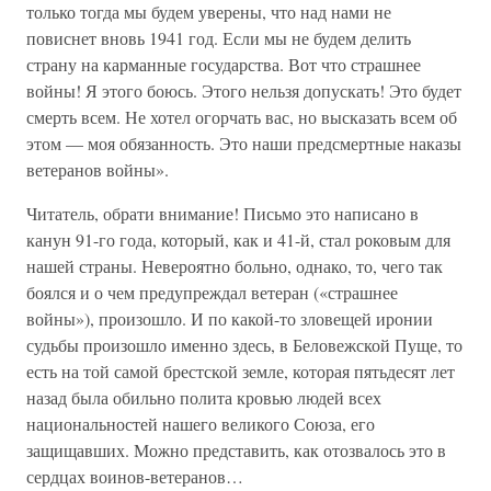
только тогда мы будем уверены, что над нами не
повиснет вновь 1941 год. Если мы не будем делить
страну на карманные государства. Вот что страшнее
войны! Я этого боюсь. Этого нельзя допускать! Это будет
смерть всем. Не хотел огорчать вас, но высказать всем об
этом — моя обязанность. Это наши предсмертные наказы
ветеранов войны».
Читатель, обрати внимание! Письмо это написано в
канун 91-го года, который, как и 41-й, стал роковым для
нашей страны. Невероятно больно, однако, то, чего так
боялся и о чем предупреждал ветеран («страшнее
войны»), произошло. И по какой-то зловещей иронии
судьбы произошло именно здесь, в Беловежской Пуще, то
есть на той самой брестской земле, которая пятьдесят лет
назад была обильно полита кровью людей всех
национальностей нашего великого Союза, его
защищавших. Можно представить, как отозвалось это в
сердцах воинов-ветеранов…