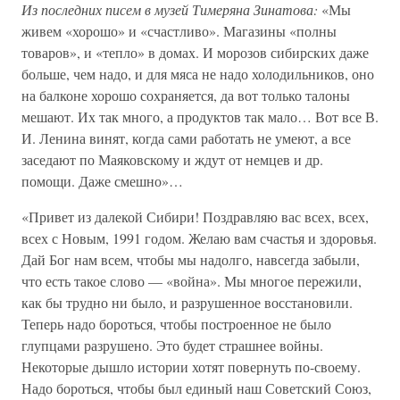
Из последних писем в музей Тимеряна Зинатова:
«Мы
живем «хорошо» и «счастливо». Магазины «полны
товаров», и «тепло» в домах. И морозов сибирских даже
больше, чем надо, и для мяса не надо холодильников, оно
на балконе хорошо сохраняется, да вот только талоны
мешают. Их так много, а продуктов так мало… Вот все В.
И. Ленина винят, когда сами работать не умеют, а все
заседают по Маяковскому и ждут от немцев и др.
помощи. Даже смешно»…
«Привет из далекой Сибири! Поздравляю вас всех, всех,
всех с Новым, 1991 годом. Желаю вам счастья и здоровья.
Дай Бог нам всем, чтобы мы надолго, навсегда забыли,
что есть такое слово — «война». Мы многое пережили,
как бы трудно ни было, и разрушенное восстановили.
Теперь надо бороться, чтобы построенное не было
глупцами разрушено. Это будет страшнее войны.
Некоторые дышло истории хотят повернуть по-своему.
Надо бороться, чтобы был единый наш Советский Союз,