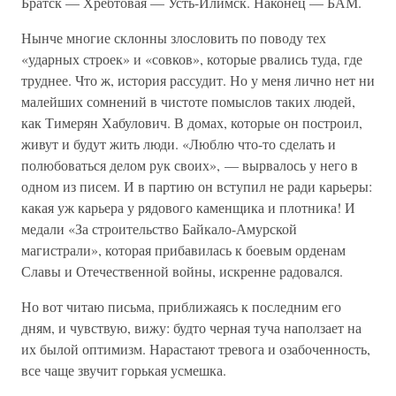
Братск — Хребтовая — Усть-Илимск. Наконец — БАМ.
Нынче многие склонны злословить по поводу тех
«ударных строек» и «совков», которые рвались туда, где
труднее. Что ж, история рассудит. Но у меня лично нет ни
малейших сомнений в чистоте помыслов таких людей,
как Тимерян Хабулович. В домах, которые он построил,
живут и будут жить люди. «Люблю что-то сделать и
полюбоваться делом рук своих», — вырвалось у него в
одном из писем. И в партию он вступил не ради карьеры:
какая уж карьера у рядового каменщика и плотника! И
медали «За строительство Байкало-Амурской
магистрали», которая прибавилась к боевым орденам
Славы и Отечественной войны, искренне радовался.
Но вот читаю письма, приближаясь к последним его
дням, и чувствую, вижу: будто черная туча наползает на
их былой оптимизм. Нарастают тревога и озабоченность,
все чаще звучит горькая усмешка.