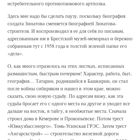
истребительного противотанкового артполка.
Здесь мне надо бы сделать паузу, поскольку биография
солдата Зинатова сменяется биографией Зинатова-
строителя. И воспроизводил я ее для себя по письмам,
адресованным им в Брестский музей-мемориал и бережно
собранным тут с 1958 года в толстой зеленой папке его
«дела».
О, как много отразилось на этих листках, исписанных
размашистым, быстрым почерком! Характер, работа, быт,
география… Татарин, родившийся в Башкирии, он стал
после войны сибиряком и нашел в этом крае, можно
сказать, свою новую судьбу. По адресам вижу, как эта
судьба бросает его с одного места на другое и уводит все
дальше на восток, в тайгу, в необжитые места. Сначала
строил дома в Кемерове и Прокопьевске. Потом трест
«Южкузбассэнерго». Томь-Усинская ГРЭС. Затем трест
«Ангарскстрой» — строительство железной дороги