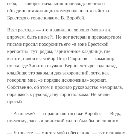
себя, — говорит начальник производственного
объединения жилищно-коммунального хозяйства
Брестского горисполкома В. Воробей.
Взял расходы — это правильно, хорошо (могло ли,
впрочем, быть иначе?). Но вот ветеран в предсмертном
письме просил похоронить его «в зоне Брестской
крепости»: тут, рядом, гарнизонное кладбище, где,
кстати, покоится майор Петр Гаврилов — командир
полка, где Зинатов служил. Верно, четыре года назад
кладбище это закрыли для захоронений, хотя, как
говорили мне, «в порядке исключения» хоронят.
Собственно, об этом и просило руководство мемориала,
обращаясь к руководству горисполкома. Не вняли
просьбе.
— А почему? — спрашиваю того же Воробья. — Ведь,
по-моему, здесь и воинский салют был бы не лишним.
— Да знаете, — мнется мой собеседник, — тут исполком