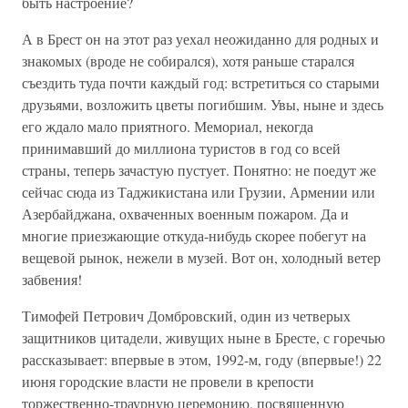
быть настроение?
А в Брест он на этот раз уехал неожиданно для родных и
знакомых (вроде не собирался), хотя раньше старался
съездить туда почти каждый год: встретиться со старыми
друзьями, возложить цветы погибшим. Увы, ныне и здесь
его ждало мало приятного. Мемориал, некогда
принимавший до миллиона туристов в год со всей
страны, теперь зачастую пустует. Понятно: не поедут же
сейчас сюда из Таджикистана или Грузии, Армении или
Азербайджана, охваченных военным пожаром. Да и
многие приезжающие откуда-нибудь скорее побегут на
вещевой рынок, нежели в музей. Вот он, холодный ветер
забвения!
Тимофей Петрович Домбровский, один из четверых
защитников цитадели, живущих ныне в Бресте, с горечью
рассказывает: впервые в этом, 1992-м, году (впервые!) 22
июня городские власти не провели в крепости
торжественно-траурную церемонию, посвященную