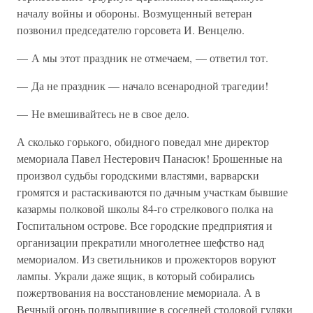
началу войны и обороны. Возмущенный ветеран
позвонил председателю горсовета И. Венцелю.
— А мы этот праздник не отмечаем, — ответил тот.
— Да не праздник — начало всенародной трагедии!
— Не вмешивайтесь не в свое дело.
А сколько горького, обидного поведал мне директор
мемориала Павел Нестерович Панасюк! Брошенные на
произвол судьбы городскими властями, варварски
громятся и растаскиваются по дачным участкам бывшие
казармы полковой школы 84-го стрелкового полка на
Госпитальном острове. Все городские предприятия и
организации прекратили многолетнее шефство над
мемориалом. Из светильников и прожекторов воруют
лампы. Украли даже ящик, в который собирались
пожертвования на восстановление мемориала. А в
Вечный огонь подвыпившие в соседней столовой гуляки