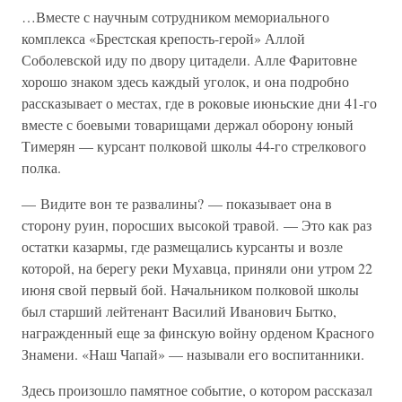
…Вместе с научным сотрудником мемориального
комплекса «Брестская крепость-герой» Аллой
Соболевской иду по двору цитадели. Алле Фаритовне
хорошо знаком здесь каждый уголок, и она подробно
рассказывает о местах, где в роковые июньские дни 41-го
вместе с боевыми товарищами держал оборону юный
Тимерян — курсант полковой школы 44-го стрелкового
полка.
— Видите вон те развалины? — показывает она в
сторону руин, поросших высокой травой. — Это как раз
остатки казармы, где размещались курсанты и возле
которой, на берегу реки Мухавца, приняли они утром 22
июня свой первый бой. Начальником полковой школы
был старший лейтенант Василий Иванович Бытко,
награжденный еще за финскую войну орденом Красного
Знамени. «Наш Чапай» — называли его воспитанники.
Здесь произошло памятное событие, о котором рассказал