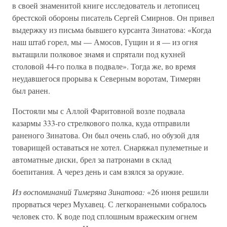
в своей знаменитой книге исследователь и летописец
брестской обороны писатель Сергей Смирнов. Он привел
выдержку из письма бывшего курсанта Зинатова: «Когда
наш штаб горел, мы — Амосов, Гущин и я — из огня
вытащили полковое знамя и спрятали под кухней
столовой 44-го полка в подвале». Тогда же, во время
неудавшегося прорыва к Северным воротам, Тимерян
был ранен.
Постояли мы с Аллой Фаритовной возле подвала
казармы 333-го стрелкового полка, куда отправили
раненого Зинатова. Он был очень слаб, но обузой для
товарищей оставаться не хотел. Снаряжал пулеметные и
автоматные диски, брел за патронами в склад
боепитания. А через день и сам взялся за оружие.
Из воспоминаний Тимеряна Зинатова:
«26 июня решили
прорваться через Мухавец. С легкоранеными собралось
человек сто. К воде под сплошным вражеским огнем