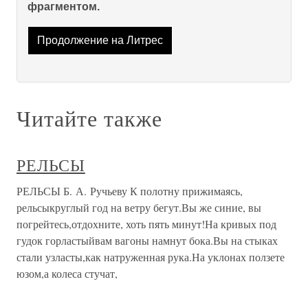
фрагментом.
Продолжение на Литрес
Читайте также
РЕЛЬСЫ
РЕЛЬСЫ Б. А. Ручьеву К полотну прижимаясь,
рельсыкруглый год на ветру бегут.Вы же синие, вы
погрейтесь,отдохните, хоть пять минут!На кривых под
гудок горластыйвам вагоны намнут бока.Вы на стыках
стали узласты,как натруженная рука.На уклонах ползете
юзом,а колеса стучат,