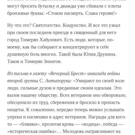
могут бросить бутылку и дважды уже сбивали с плиты
бронзовые буквы: «Стояли насмерть. Слава героям!»
Ну что это? Святотатство. Кощунство. И все это узнал
при своем последнем приезде в священный для него
город Тимерян Хабулович. Есть люди, которые, по-
моему, как бы собирают и концентрируют в себе
душевную боль многих. Такой была Юлия Друнина.
Таков и Тимерян Зинатов.
Из письма в газету «Вечерний Брест» инвалида войны
второй группы
С.
Антипорука:
«Умирают по своей воле
люди, сильные духом и преданные своим идеалам. Это
вызов нашему обществу. Всех ветеранов оно обворовало,
обесценило их труд, сбережения и бросило в пропасть
нищеты. К сожалению, нередко теперь можно услышать
упреки и насмешки в адрес ветеранов. Награды для кого-
то — «бляшки», пролитая кровь — «водица», победа —
«историческая ошибка»… Молодежь натравливают на