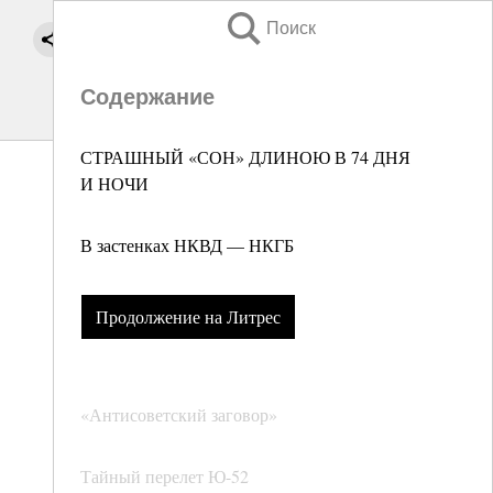
Поиск
Содержание
СТРАШНЫЙ «СОН» ДЛИНОЮ В 74 ДНЯ
И НОЧИ
В застенках НКВД — НКГБ
Продолжение на Литрес
«Антисоветский заговор»
Тайный перелет Ю-52