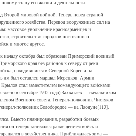
 новому этапу его жизни и деятельности.
д Второй мировой войной. Теперь перед страной
азрушенного хозяйства. Перевод вооруженных сил на
ы: массовое увольнение красноармейцев и
ство, строительство городков постоянного
йск и многое другое.
а к началу октября был образован Приморский военный
Приморского края без районов к северу от реки
войска, находившиеся в Северной Корее и на
ть им был оставлен маршал Мерецков. Армии
к Крылов стал заместителем командующего войсками
исвоено в сентябре 1945 года) Захватаев — начальником
леном Военного совета. Генерал-полковник Чистяков
а генерал-полковник Белобородое — на Ляодуне[113].
ялся. Вместо планирования, разработки боевых
ения он теперь занимался размещением войск и
евращался в хозяйственника. Приближалась зима —