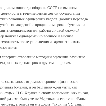
омощником министра обороны СССР по высшим
 должности в течение девяти лет он осуществлял
ифицированных офицерских кадров, добился перевода
чебных заведений с продлением срока обучения на
овить специалистов для работы с новой сложной
цер получал одновременно военное и высшее
возможность после увольнения из армии занимать
разованием.
л совершенствованию методики обучения, развитию
ектронных тренажеров и другим вопросам.
о, сказывалось огромное нервное и физическое
олевать болезни, и он был вынужден уйти, как
ный отдых. Н.С. Хрущев в своих воспоминаниях писал,
ний раз, это был уже не Мерецков, а его тень: «Раньше
ловек, а теперь он еле ходит, "скрипит". Я узнал,