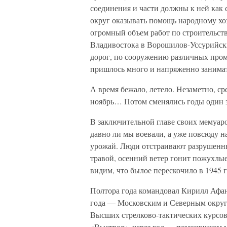
соединения и части должны к ней как 
округ оказывать помощь народному хо
огромный объем работ по строительст
Владивостока в Ворошилов-Уссурийск
дорог, по сооружению различных про
пришлось много и напряженно занимат
А время бежало, летело. Незаметно, ср
ноябрь… Потом сменялись годы один з
В заключительной главе своих мемуар
давно ли мы воевали, а уже повсюду 
урожай. Люди отстраивают разрушенн
травой, осенний ветер гонит пожухл
видим, что былое перескочило в 1945
Полтора года командовал Кирилл Афа
года — Московским и Северным округа
Высших стрелково-тактических курсов
«Выстрел», через год — помощником