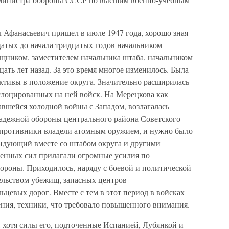
Афанасьевич пришел в июле 1947 года, хорошо зная
дцатых до начала тридцатых годов начальником
щником, заместителем начальника штаба, начальником
цать лет назад. За это время многое изменилось. Была
ективы в положение округа. Значительно расширилась
слоцированных на ней войск. На Мерецкова как
авшейся холодной войны с Западом, возлагалась
надежной обороны центрального района Советского
 противники владели атомным оружием, и нужно было
андующий вместе со штабом округа и другими
енных сил прилагали огромные усилия по
роны. Приходилось, наряду с боевой и политической
тельством убежищ, запасных центров
ьцевых дорог. Вместе с тем в этот период в войсках
ния, техники, что требовало повышенного внимания.
 хотя силы его, подточенные Испанией, Лубянкой и