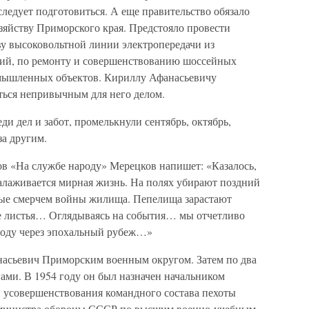
следует подготовиться. А еще правительство обязало
зяйству Приморского края. Предстояло провести
ву высоковольтной линии электропередачи из
ий, по ремонту и совершенствованию шоссейных
мышленных объектов. Кириллу Афанасьевичу
ься непривычным для него делом.
еди дел и забот, промелькнули сентябрь, октябрь,
а другим.
ов «На службе народу» Мерецков напишет: «Казалось,
налаживается мирная жизнь. На полях убирают поздний
ые смерчем войны жилища. Пепелища зарастают
ые листья… Оглядываясь на события… мы отчетливо
 году через эпохальный рубеж…»
насьевич Приморским военным округом. Затем по два
ми. В 1954 году он был назначен начальником
 усовершенствования командного состава пехоты
 министра обороны СССР по высшим военно-учебным