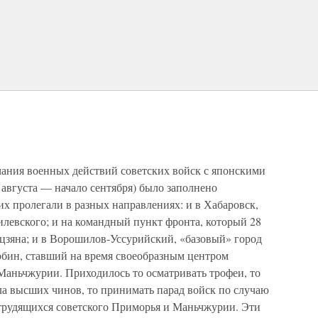
ания военных действий советских войск с японскими
августа — начало сентября) было заполнено
х пролегали в разных направлениях: и в Хабаровск,
илевского; и на командный пункт фронта, который 28
ьцзяна; и в Ворошилов-Уссурийский, «базовый» город
рбин, ставший на время своеобразным центром
аньчжурии. Приходилось то осматривать трофеи, то
ла высших чинов, то принимать парад войск по случаю
 трудящихся советского Приморья и Маньчжурии. Эти