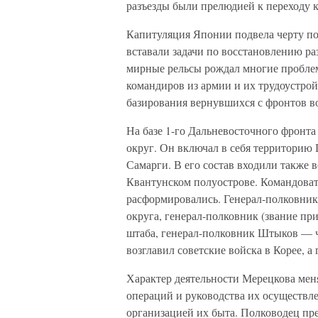
разъезды были прелюдией к переходу к
Капитуляция Японии подвела черту по
вставали задачи по восстановлению р
мирные рельсы рождал многие проблем
командиров из армии и их трудоустрой
базирования вернувшихся с фронтов во
На базе 1-го Дальневосточного фронт
округ. Он включал в себя территорию 
Самарги. В его состав входили также 
Квантунском полуострове. Командова
расформировались. Генерал-полковни
округа, генерал-полковник (звание пр
штаба, генерал-полковник Штыков — ч
возглавил советские войска в Корее, 
Характер деятельности Мерецкова мен
операций и руководства их осуществл
организацией их быта. Полководец пр