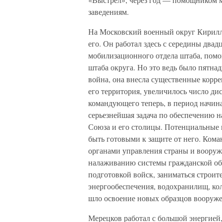
заведениям.
На Московский военный округ Кирилл 
его. Он работал здесь с середины два
мобилизационного отдела штаба, помо
штаба округа. Но это ведь было пятнад
война, она внесла существенные корр
его территория, увеличилось число ди
командующего теперь, в период начин
серьезнейшая задача по обеспечению 
Союза и его столицы. Потенциальные
быть готовыми к защите от него. Ком
органами управления страны и вооруж
налаживанию системы гражданской обо
подготовкой войск, заниматься строи
энергообеспечения, водохранилищ, кол
шло освоение новых образцов вооруже
Мерецков работал с большой энергией,