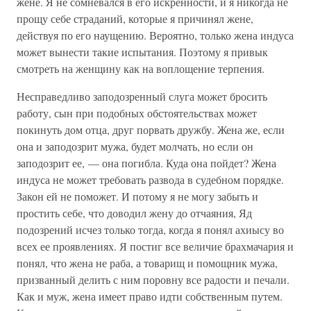
жене. Я не сомневался в его искренности, и я никогда не
прощу себе страданий, которые я причинял жене,
действуя по его наущению. Вероятно, только жена индуса
может вынести такие испытания. Поэтому я привык
смотреть на женщину как на воплощение терпения.
Несправедливо заподозренный слуга может бросить
работу, сын при подобных обстоятельствах может
покинуть дом отца, друг порвать дружбу. Жена же, если
она и заподозрит мужа, будет молчать, но если он
заподозрит ее, — она погибла. Куда она пойдет? Жена
индуса не может требовать развода в судебном порядке.
Закон ей не поможет. И потому я не могу забыть и
простить себе, что доводил жену до отчаяния, Яд
подозрений исчез только тогда, когда я понял ахиысу во
всех ее проявлениях. Я постиг все величие брахмачария и
понял, что жена не раба, а товарищ и помощник мужа,
призванный делить с ним поровну все радости и печали.
Как и муж, жена имеет право идти собственным путем.