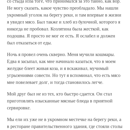
со стыда изза тоге, что принимался за это тайно, как вор.
Не могу сказать, какое чувство преобладало. Мы нашли
укромный уголок на берегу реки, и там впервые в жизни
я увидел мясо. Был также и хлеб из булочной, которого я
никогда не пробовал. Козлятина была жесткой, как
подошва. Я просто не мог ее есть. Я ослабел и должен
был отказаться от еды.
Ночь я провел очень скверно. Меня мучили кошмары.
Едва я засыпал, как мне начинало казаться, что в моем
желудке блеет живая коза, и я вскакивал, мучимый
угрызениями совести. Но тут я вспоминал, что есть мясо
мне повелевает долг, и тогда становилось легче.
Мой друг был не из тех, кто быстро сдается. Он стал
приготовлять изысканные мясные блюда в приятной
сервировке.
Мы ели их уже не в укромном местечке на берегу реки, а
в ресторане правительственного здания, где стояли столы