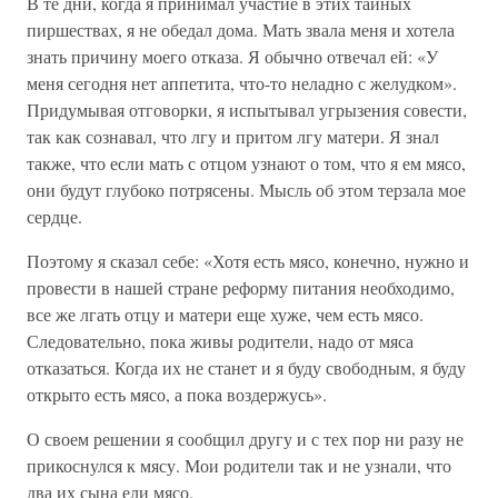
В те дни, когда я принимал участие в этих тайных
пиршествах, я не обедал дома. Мать звала меня и хотела
знать причину моего отказа. Я обычно отвечал ей: «У
меня сегодня нет аппетита, что-то неладно с желудком».
Придумывая отговорки, я испытывал угрызения совести,
так как сознавал, что лгу и притом лгу матери. Я знал
также, что если мать с отцом узнают о том, что я ем мясо,
они будут глубоко потрясены. Мысль об этом терзала мое
сердце.
Поэтому я сказал себе: «Хотя есть мясо, конечно, нужно и
провести в нашей стране реформу питания необходимо,
все же лгать отцу и матери еще хуже, чем есть мясо.
Следовательно, пока живы родители, надо от мяса
отказаться. Когда их не станет и я буду свободным, я буду
открыто есть мясо, а пока воздержусь».
О своем решении я сообщил другу и с тех пор ни разу не
прикоснулся к мясу. Мои родители так и не узнали, что
два их сына ели мясо.