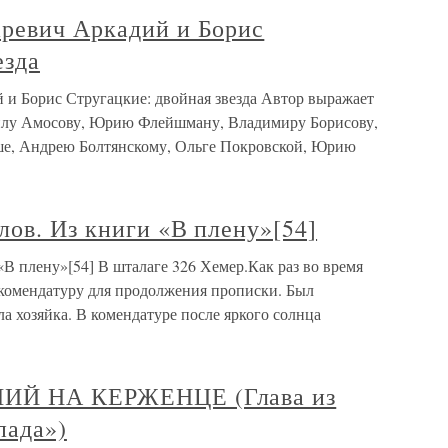
ревич Аркадий и Борис
езда
и Борис Стругацкие: двойная звезда Автор выражает
илу Амосову, Юрию Флейшману, Владимиру Борисову,
ше, Андрею Болтянскому, Ольге Покровской, Юрию
ов. Из книги «В плену»[54]
В плену»[54] В шталаге 326 Хемер.Как раз во время
 комендатуру для продолжения прописки. Был
 хозяйка. В комендатуре после яркого солнца
ШИЙ НА КЕРЖЕНЦЕ (Глава из
пада»)