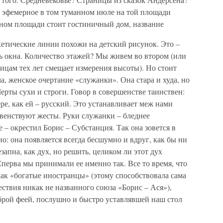
и эфемерное в том туманном июле на той площади
ном площади стоит гостиничный дом, название
скетические линии похожи на детский рисунок. Это –
сть окна. Количество этажей? Мы живем во втором (или
ницам тех лет смещает измерения высоты). Но стоит
а, женское очертание «служанки». Она стара и худа, но
Черты сухи и строги. Говор в совершенстве таинствен:
ре, как ей – русский. Это устанавливает меж нами
авенствуют жесты. Руки служанки – бледнее
е – окрестил Борис – Субстанция. Так она зовется в
но: она появляется всегда бесшумно и вдруг, как бы ни
запна, как дух, но решить, целиком ли этот дух
перва мы принимали ее именно так. Все то время, что
ак «богатые иностранцы» (этому способствовала сама
ствия никак не названного союза «Борис – Ася»),
брой феей, послушно и быстро уставлявшей наш стол