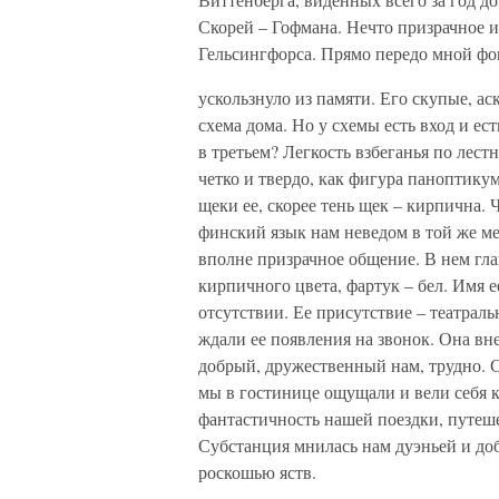
Скорей – Гофмана. Нечто призрачное 
Гельсингфорса. Прямо передо мной фо
ускользнуло из памяти. Его скупые, а
схема дома. Но у схемы есть вход и е
в третьем? Легкость взбеганья по лест
четко и твердо, как фигура паноптикум
щеки ее, скорее тень щек – кирпична. 
финский язык нам неведом в той же ме
вполне призрачное общение. В нем гл
кирпичного цвета, фартук – бел. Имя е
отсутствии. Ее присутствие – театраль
ждали ее появления на звонок. Она вне
добрый, дружественный нам, трудно. С
мы в гостинице ощущали и вели себя к
фантастичность нашей поездки, путеше
Субстанция мнилась нам дуэньей и до
роскошью яств.