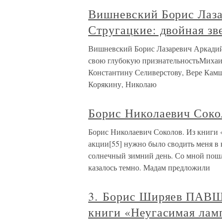
Вишневский Борис Лаза
Стругацкие: двойная зв
Вишневский Борис Лазаревич Аркадий 
свою глубокую признательностьМиха
Константину Селиверстову, Вере Кам
Корякину, Николаю
Борис Николаевич Сокол
Борис Николаевич Соколов. Из книги «
акции[55] нужно было сводить меня в
солнечный зимний день. Со мной пошла
казалось темно. Мадам предложили
3. Борис Ширяев ПАВ
книги «Неугасимая лам