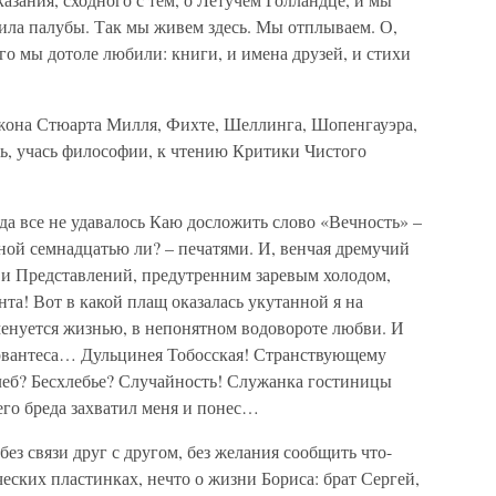
рила палубы. Так мы живем здесь. Мы отплываем. О,
кого мы дотоле любили: книги, и имена друзей, и стихи
жона Стюарта Милля, Фихте, Шеллинга, Шопенгауэра,
ь, учась философии, к чтению Критики Чистого
а все не удавалось Каю досложить слово «Вечность» –
нной семнадцатью ли? – печатями. И, венчая дремучий
и Представлений, предутренним заревым холодом,
а! Вот в какой плащ оказалась укутанной я на
именуется жизнью, в непонятном водовороте любви. И
ервантеса… Дульцинея Тобосская! Странствующему
еб? Бесхлебье? Случайность! Служанка гостиницы
его бреда захватил меня и понес…
з связи друг с другом, без желания сообщить что-
еских пластинках, нечто о жизни Бориса: брат Сергей,