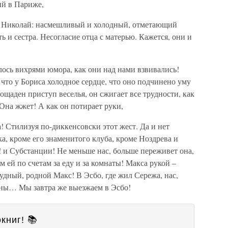
ий в Париже,
– Николай: насмешливый и холодный, отметающий
ть и сестра. Несогласие отца с матерью. Кажется, они и
алось вихрями юмора, как они над нами взвивались!
, что у Бориса холодное сердце, что оно подчинено уму
щаден приступ веселья, он сжигает все трудности, как
? Она жжет! А как он потирает руки,
а! Стилизуя по-диккенсовски этот жест. Да и нет
а, кроме его знаменитого клуба, кроме Ноздрева и
и Субстанции! Не меньше нас, больше переживет она,
м ей по счетам за еду и за комнаты! Макса рукой –
удный, родной Макс! В Эсбо, где жил Сережа, нас,
ины… Мы завтра же выезжаем в Эсбо!
книг! 📚