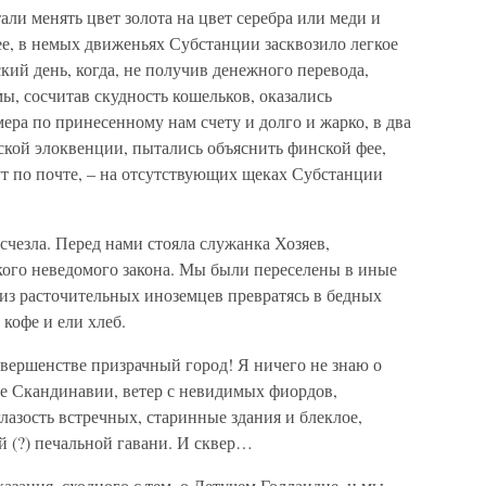
али менять цвет золота на цвет серебра или меди и
е, в немых движеньях Субстанции засквозило легкое
кий день, когда, не получив денежного перевода,
ы, сосчитав скудность кошельков, оказались
ера по принесенному нам счету и долго и жарко, в два
ской элоквенции, пытались объяснить финской фее,
ут по почте, – на отсутствующих щеках Субстанции
счезла. Перед нами стояла служанка Хозяев,
ого неведомого закона. Мы были переселены в иные
из расточительных иноземцев превратясь в бедных
кофе и ели хлеб.
овершенстве призрачный город! Я ничего не знаю о
ие Скандинавии, ветер с невидимых фиордов,
лазость встречных, старинные здания и блеклое,
й (?) печальной гавани. И сквер…
казания, сходного с тем, о Летучем Голландце, и мы