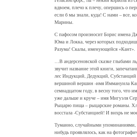
вдвоем, плечо к плечу, опершись о пе
если б мы знали, куда! С нами – все, 
Марины.
С пафосом произносит Борис имена Д
Юма и Локка, через которых подходиш
Разума! Скалы, именующейся «Кант».
…В андерсеновской сказке глыбами льд
звучит название этой книги, запечата
лес Индукций, Дедукций, Субстанций 
вершиной вершин -имя Иммануила Кант
семнадцатом году, в весну того, что 
уже дальше и круче – имя Мигуэля С
Рыцарю пища – рыцарские романы. Хл
восстала -Субстанцией! И вихрь не мо
Туманно, случайными упоминаниями, бе
нибудь проявлялось, как на фотографич