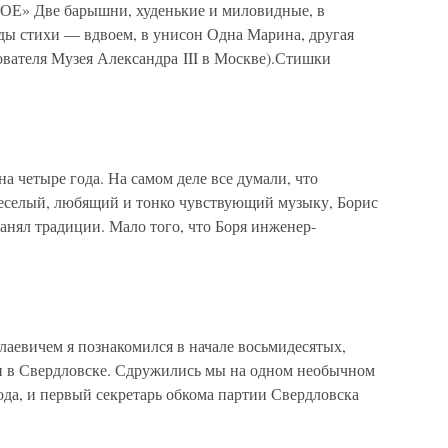
Е» Две барышни, худенькие и миловидные, в
ады стихи — вдвоем, в унисон Одна Марина, другая
ователя Музея Александра III в Москве).Стишки
на четыре года. На самом деле все думали, что
веселый, любящий и тонко чувствующий музыку, Борис
ранял традиции. Мало того, что Боря инженер-
лаевичем я познакомился в начале восьмидесятых,
ии в Свердловске. Сдружились мы на одном необычном
да, и первый секретарь обкома партии Свердловска