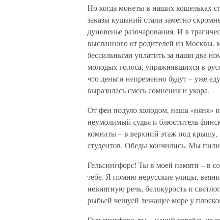
Но когда монеты в наших кошельках ст
заказы кушаний стали заметно скромне
дуновенье разочарования. И в трагичес
высланного от родителей из Москвы, м
бессильными уплатить за наши два ном
молодых голоса, упражнявшихся в рус
что деньги непременно будут – уже ед
выразилась смесь сомнения и укора.
От феи подуло холодом, наша «няня» и
неумолимый судья и блюститель финск
комнаты – в верхний этаж под крышу, 
студентов. Обеды кончились. Мы пили 
Гельсингфорс! Ты в моей памяти – в с
тебе. Я помню нерусские улицы, веян
невнятную речь, белокурость и светлог
рыбьей чешуей лежащее море у плоско
Гельсингфорс, ты – некий корабль из с