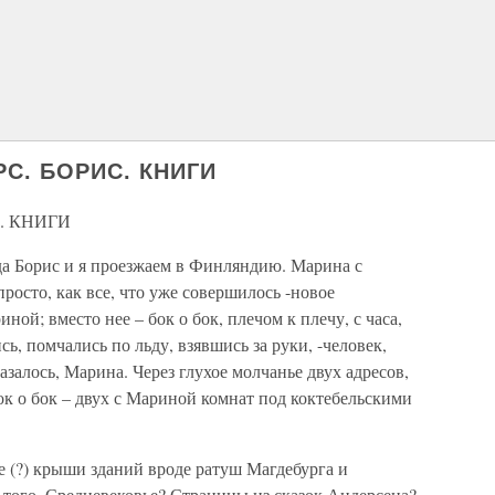
РС. БОРИС. КНИГИ
. КНИГИ
да Борис и я проезжаем в Финляндию. Марина с
росто, как все, что уже совершилось -новое
ой; вместо нее – бок о бок, плечом к плечу, с часа,
ь, помчались по льду, взявшись за руки, -человек,
казалось, Марина. Через глухое молчанье двух адресов,
бок о бок – двух с Мариной комнат под коктебельскими
 (?) крыши зданий вроде ратуш Магдебурга и
о того. Средневековье? Страницы из сказок Андерсена?