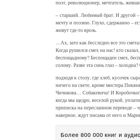
поэт, революционер, мечтатель, живш
– старший. Любимый брат. И другой 
мечту и поэзию. Глухо, сдержанно – ес
живут где-то врозь.
…Ах, зато как бесследно все это смет
Когда рушился смех на нас! кто сказал
беспощадному? Беспощаден смех, беспо
солому. Разве эта синь глаз – холодна
подходя к столу, где хлеб, кусочек сыр
ничего на свете, кроме мистера Пиквик
Чичикова… Собакевича! И Коробочки! 
когда мы щедро, веселой рукой, уплати
приписка на пересланном переводе – ч
наверное, ждут письма от него и Мар
Более 800 000 книг и аудио