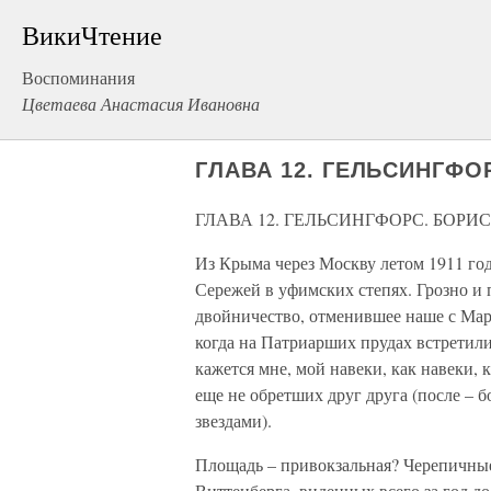
ВикиЧтение
Воспоминания
Цветаева Анастасия Ивановна
ГЛАВА 12. ГЕЛЬСИНГФО
ГЛАВА 12. ГЕЛЬСИНГФОРС. БОРИС
Из Крыма через Москву летом 1911 го
Сережей в уфимских степях. Грозно и п
двойничество, отменившее наше с Марин
когда на Патриарших прудах встретилис
кажется мне, мой навеки, как навеки, 
еще не обретших друг друга (после – 
звездами).
Площадь – привокзальная? Черепичные
Виттенберга, виденных всего за год д