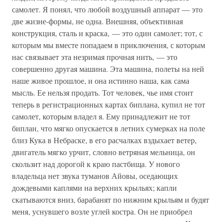
самолет. Я понял, что любой воздушный аппарат — это
две жизне-формы, не одна. Внешняя, объективная
конструкция, сталь и краска, — это один самолет; тот, с
которым мы вместе попадаем в приключения, с которым
нас связывает эта незримая прочная нить, — это
совершенно другая машина. Эта машина, полеты на ней
наше живое прошлое, и она истинно наша, как сама
мысль. Ее нельзя продать. Тот человек, чье имя стоит
теперь в регистрационных картах биплана, купил не тот
самолет, которым владел я. Ему принадлежит не тот
биплан, что мягко опускается в летних сумерках на поле
близ Кука в Небраске, в его расчалках вздыхает ветер,
двигатель мягко урчит, словно ветряная мельница, он
скользит над дорогой к краю пастбища. У нового
владельца нет звука туманов Айовы, оседающих
дождевыми каплями на верхних крыльях; капли
скатываются вниз, барабанят по нижним крыльям и будят
меня, уснувшего возле углей костра. Он не приобрел