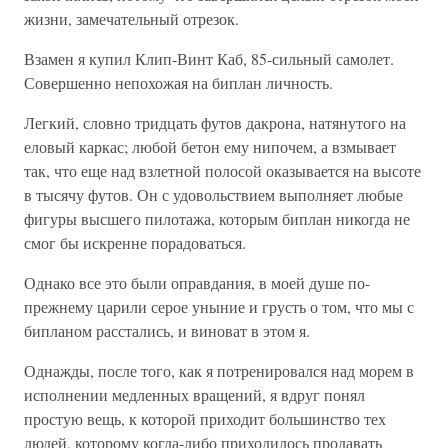
жизни, замечательный отрезок.
Взамен я купил Клип-Винт Каб, 85-сильный самолет.
Совершенно непохожая на биплан личность.
Легкий, словно тридцать футов дакрона, натянутого на
еловый каркас; любой бетон ему нипочем, а взмывает
так, что еще над взлетной полосой оказывается на высоте
в тысячу футов. Он с удовольствием выполняет любые
фигуры высшего пилотажа, которым биплан никогда не
смог бы искренне порадоваться.
Однако все это были оправдания, в моей душе по-
прежнему царили серое уныние и грусть о том, что мы с
бипланом расстались, и виноват в этом я.
Однажды, после того, как я потренировался над морем в
исполнении медленных вращений, я вдруг понял
простую вещь, к которой приходит большинство тех
людей, которому когда-либо приходилось продавать