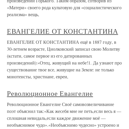
произведений Горького. Таким образом, сотворив из
«Матери» своего рода культовую для «социалистического
реализма» вещь,
ЕВАНГЕЛИЕ ОТ КОНСТАНТИНА
ЕВАНГЕЛИЕ ОТ КОНСТАНТИНА ещё в 1887 году, в
30-летнем возрасте, Циолковский записал свою Молитву
(кстати, самое первое из его датированных
произведений):«Отец, живущий на небе!1. Да узнают про
существование твое все, живущие на Земле: не только
монотеисты, христиане, евреи,
Революционное Евангелие
Революционное Евангелие Своё самовозвеличивание
поэт объяснил так:«Как жесебя мне не петь,если весь я —
сплошная невидаль,если каждое движение моё —
необъяснимое чудо».«Необъяснимо чудесно» устроено и