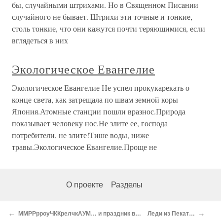
бы, случайными штрихами. Но в Священном Писании
случайного не бывает. Штрихи эти точные и тонкие,
столь тонкие, что они кажутся почти теряющимися, если
вглядеться в них
Экологическое Евангелие
Экологическое Евангелие Не успел прокукарекать о
конце света, как затрещала по швам земной коры
Япония.Атомные станции пошли вразнос.Природа
показывает человеку нос.Не злите ее, господа
потребители, не злите!Тише воды, ниже
травы.Экологическое Евангелие.Проще не
О проекте
Разделы
←
→
ММРРрроуЧККрелчкАУМ… и праздник в Ла Гуардиа
Леди из Пекатоники