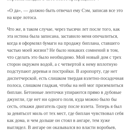
«О да», — должно быть отвечал ему Сэм, записав все это
на коре лотоса.
Что же, в таком случае, через тысячи лет после того, как
эта истина была записана, заставило меня опечалиться,
когда я оформлял бумаги на продажу биплана, ставшего
частью моей жизни? Не было никаких сомнений в том,
что сделать это было необходимо. Мой новый дом с трех
сторон окружен водой, а с четвертой к нему вплотную
подступают деревья и постройки. В аэропорту, где нет
диспетчерской, есть слишком твердая взлетно-посадочная
полоса, слишком гладкая, чтобы на ней мог приземлиться
биплан. Бетонные ленточки упираются прямо в дубовые
джунгли, где нет ни одного поля, куда можно было бы
сесть, откажи двигатель сразу после взлета. Теперь я был
за девятьсот миль от тех мест, где биплан чувствовал себя
как дома, и чем дольше он стоял в ангаре, тем хуже
выглядел. В ангаре он оказывался во власти воробьев,