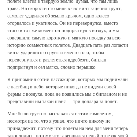
полете влетел в твердую землю, думая, что там лишь
трава. На скорости сто миль в час винт зацепил грунт,
самолет ударился об землю крылом, одно колесо
оторвалось и укатилось. Он не перевернулся, вместо
этого в тот же момент он подпрыгнул в воздух, и мы
совершили самую короткую и мягкую посадку за всю
историю совместных полетов. Двадцать пять раз лопасти
винта ударились о грунт и вместо того, чтобы
перевернуться и разлететься вдребезги, биплан
подпрыгнул и сел мягко, словно перышко.
Я припомнил сотни пассажиров, которых мы поднимали
с пастбищ в небо, которые никогда не видели своей
фермы с воздуха, пока не появились мы с бипланом и не
представили им такой шанс — три доллара за полет.
Мне было грустно расставаться с этим самолетом,
несмотря на то, что я узнал, что ничто никому не
принадлежит, потому что полеты на нем для меня теперь
закончились, потому что завершился целый отрезок моей