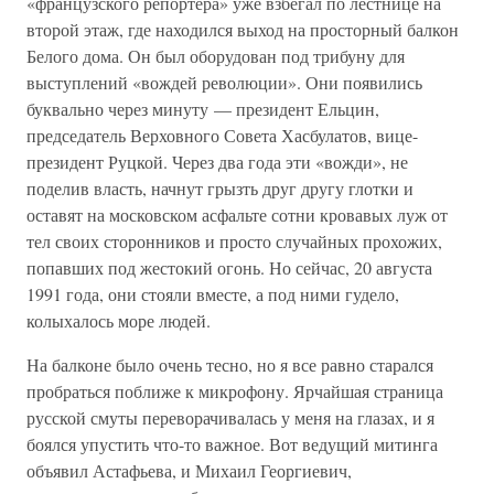
«французского репортера» уже взбегал по лестнице на
второй этаж, где находился выход на просторный балкон
Белого дома. Он был оборудован под трибуну для
выступлений «вождей революции». Они появились
буквально через минуту — президент Ельцин,
председатель Верховного Совета Хасбулатов, вице-
президент Руцкой. Через два года эти «вожди», не
поделив власть, начнут грызть друг другу глотки и
оставят на московском асфальте сотни кровавых луж от
тел своих сторонников и просто случайных прохожих,
попавших под жестокий огонь. Но сейчас, 20 августа
1991 года, они стояли вместе, а под ними гудело,
колыхалось море людей.
На балконе было очень тесно, но я все равно старался
пробраться поближе к микрофону. Ярчайшая страница
русской смуты переворачивалась у меня на глазах, и я
боялся упустить что-то важное. Вот ведущий митинга
объявил Астафьева, и Михаил Георгиевич,