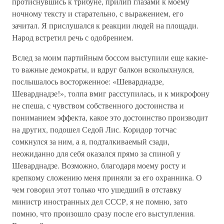
протиснувшись к трибуне, прилип глазами к моему
ночному тексту и старательно, с выражением, его
зачитал. Я прислушался к реакции людей на площади.
Народ встретил речь с одобрением.
Вслед за моим партийным боссом выступили еще какие-
то важные демократы, и вдруг балкон всколыхнулся,
послышалось восторженное: «Шеварднадзе,
Шеварднадзе!», толпа вмиг расступилась, и к микрофону
не спеша, с чувством собственного достоинства и
пониманием эффекта, какое это достоинство производит
на других, подошел Седой Лис. Коридор тотчас
сомкнулся за ним, а я, подталкиваемый сзади,
неожиданно для себя оказался прямо за спиной у
Шеварднадзе. Возможно, благодаря моему росту и
крепкому сложению меня приняли за его охранника. О
чем говорил этот только что ушедший в отставку
министр иностранных дел СССР, я не помню, зато
помню, что произошло сразу после его выступления.