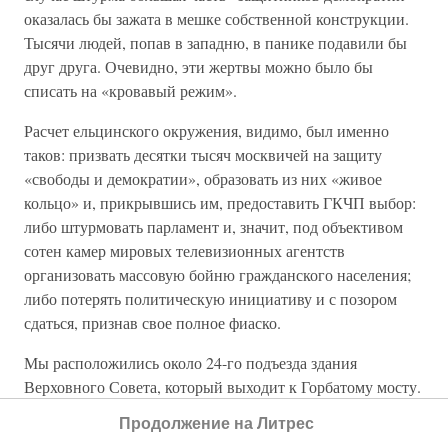
оказалась бы зажата в мешке собственной конструкции.
Тысячи людей, попав в западню, в панике подавили бы
друг друга. Очевидно, эти жертвы можно было бы
списать на «кровавый режим».
Расчет ельцинского окружения, видимо, был именно
таков: призвать десятки тысяч москвичей на защиту
«свободы и демократии», образовать из них «живое
кольцо» и, прикрывшись им, предоставить ГКЧП выбор:
либо штурмовать парламент и, значит, под объективом
сотен камер мировых телевизионных агентств
организовать массовую бойню гражданского населения;
либо потерять политическую инициативу и с позором
сдаться, признав свое полное фиаско.
Мы расположились около 24-го подъезда здания
Верховного Совета, который выходит к Горбатому мосту.
Это место не было заставлено грузовиками, и в нашей
Продолжение на Литрес
импровизированной обороне здесь образовался широкий