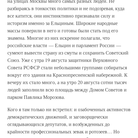
на улицах Москвы много самых разных людей. Не
разбираясь в тонкостях политики и не подозревая, куда
все катится, они инстинктивно признавали силу и
историзм именно за Ельциным. Широкие народные
массы поверили в него и готовы были стать под его
знамена. Многие из них искренне полагали, что
российские власти — Ельцин и парламент России —
сумеют вывести страну из смуты и сохранить Советский
Союз. Уже с утра 19 августа защитники Верховного
Совета РСФСР стали небольшими группами собираться
вокруг его здания на Краснопресненской набережной. К
вечеру их стало много, а на утро 20 августа сотни тысяч
людей заполнили всю площадь между Домом Советов и
парком Павлика Морозова.
Кого я там только ни встретил: и озабоченных активистов
демократических движений, и заговорщически
оглядывающихся депутатов, и возбужденных до
крайности профессиональных зевак и ротозеев… Но