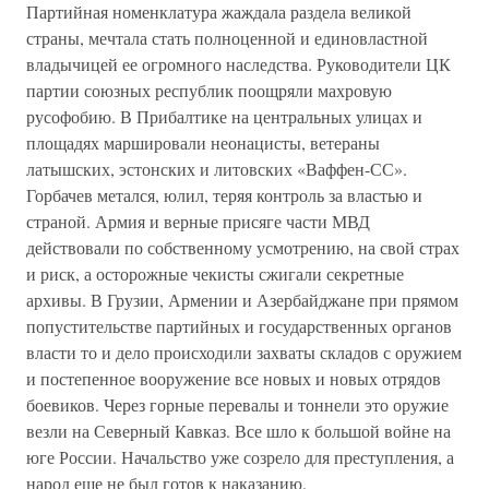
Партийная номенклатура жаждала раздела великой
страны, мечтала стать полноценной и единовластной
владычицей ее огромного наследства. Руководители ЦК
партии союзных республик поощряли махровую
русофобию. В Прибалтике на центральных улицах и
площадях маршировали неонацисты, ветераны
латышских, эстонских и литовских «Ваффен-СС».
Горбачев метался, юлил, теряя контроль за властью и
страной. Армия и верные присяге части МВД
действовали по собственному усмотрению, на свой страх
и риск, а осторожные чекисты сжигали секретные
архивы. В Грузии, Армении и Азербайджане при прямом
попустительстве партийных и государственных органов
власти то и дело происходили захваты складов с оружием
и постепенное вооружение все новых и новых отрядов
боевиков. Через горные перевалы и тоннели это оружие
везли на Северный Кавказ. Все шло к большой войне на
юге России. Начальство уже созрело для преступления, а
народ еще не был готов к наказанию.