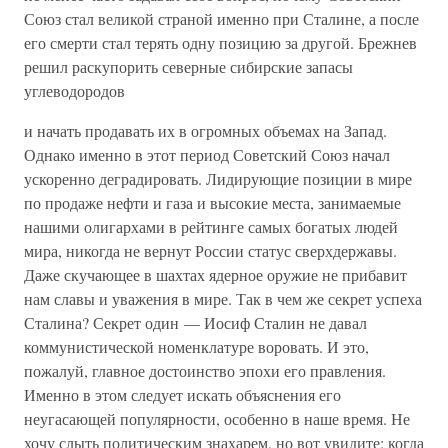
Союз стал великой страной именно при Сталине, а после
его смерти стал терять одну позицию за другой. Брежнев
решил раскупорить северные сибирские запасы
углеводородов
и начать продавать их в огромных объемах на Запад.
Однако именно в этот период Советский Союз начал
ускоренно деградировать. Лидирующие позиции в мире
по продаже нефти и газа и высокие места, занимаемые
нашими олигархами в рейтинге самых богатых людей
мира, никогда не вернут России статус сверхдержавы.
Даже скучающее в шахтах ядерное оружие не прибавит
нам славы и уважения в мире. Так в чем же секрет успеха
Сталина? Секрет один — Иосиф Сталин не давал
коммунистической номенклатуре воровать. И это,
пожалуй, главное достоинство эпохи его правления.
Именно в этом следует искать объяснения его
неугасающей популярности, особенно в наше время. Не
хочу слыть политическим знахарем, но вот увидите: когда