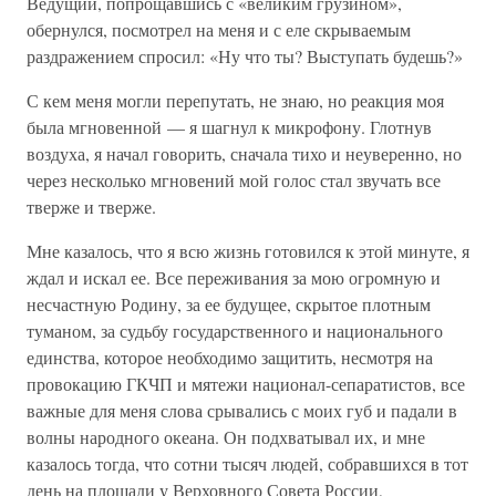
Ведущий, попрощавшись с «великим грузином»,
обернулся, посмотрел на меня и с еле скрываемым
раздражением спросил: «Ну что ты? Выступать будешь?»
С кем меня могли перепутать, не знаю, но реакция моя
была мгновенной — я шагнул к микрофону. Глотнув
воздуха, я начал говорить, сначала тихо и неуверенно, но
через несколько мгновений мой голос стал звучать все
тверже и тверже.
Мне казалось, что я всю жизнь готовился к этой минуте, я
ждал и искал ее. Все переживания за мою огромную и
несчастную Родину, за ее будущее, скрытое плотным
туманом, за судьбу государственного и национального
единства, которое необходимо защитить, несмотря на
провокацию ГКЧП и мятежи национал-сепаратистов, все
важные для меня слова срывались с моих губ и падали в
волны народного океана. Он подхватывал их, и мне
казалось тогда, что сотни тысяч людей, собравшихся в тот
день на площади у Верховного Совета России,