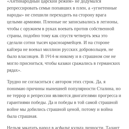
«Антинародный царский режим» не додумался
репрессировать семьи попавших в плен, а «угнетенные
народы» не спешили переходить на сторону врага
целыми армиями. Пленные не записывались в легионы,
чтобы с оружием в руках воевать против собственной
страны, подобно тому как спустя четверть зека это
сделали сотни тысяч красноармейцев. И на стороне
кайзера не воевал миллион русских добровольцев, не
было власовцев. В 1914-м никому и в страшном сне не
могло присниться, чтобы казаки сражались в германских
рядах».
Трудно не согласиться с автором этих строк. Да, я
понимаю причины нынешней популярности Сталина, но
не террор и репрессии являются двигателями прогресса и
гарантиями победы. Да и победы в той самой страшной
войне мы добились страшной ценой, потому и война
была страшная.
Нельзя закатать народ в асфальт культа личности. Талант