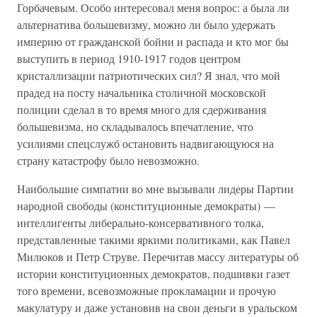
Горбачевым. Особо интересовал меня вопрос: а была ли
альтернатива большевизму, можно ли было удержать
империю от гражданской бойни и распада и кто мог бы
выступить в период 1910-1917 годов центром
кристаллизации патриотических сил? Я знал, что мой
прадед на посту начальника столичной московской
полиции сделал в то время много для сдерживания
большевизма, но складывалось впечатление, что
усилиями спецслужб остановить надвигающуюся на
страну катастрофу было невозможно.
Наибольшие симпатии во мне вызывали лидеры Партии
народной свободы (конституционные демократы) —
интеллигенты либерально-консервативного толка,
представленные такими яркими политиками, как Павел
Милюков и Петр Струве. Перечитав массу литературы об
истории конституционных демократов, подшивки газет
того времени, всевозможные прокламации и прочую
макулатуру и даже установив на свои деньги в уральском