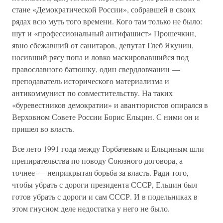
стане «Демократической России», собравшей в своих
рядах всю муть того времени. Кого там только не было:
шут и «профессиональный антифашист» Прошечкин,
явно сбежавший от санитаров, депутат Глеб Якунин,
носивший рясу попа и ловко маскировавшийся под
православного батюшку, один свердловчанин —
преподаватель исторического материализма и
антикоммунист по совместительству. На таких
«буревестников демократии» и авантюристов опирался в
Верховном Совете России Борис Ельцин. С ними он и
пришел во власть.
Все лето 1991 года между Горбачевым и Ельциным шли
препирательства по поводу Союзного договора, а
точнее — неприкрытая борьба за власть. Ради того,
чтобы убрать с дороги президента СССР, Ельцин был
готов убрать с дороги и сам СССР. И в подельниках в
этом гнусном деле недостатка у него не было.