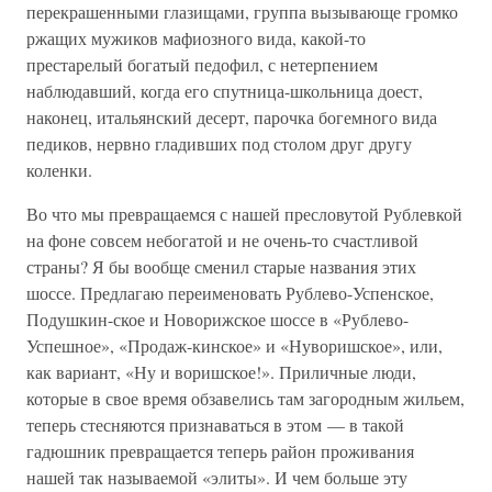
перекрашенными глазищами, группа вызывающе громко
ржащих мужиков мафиозного вида, какой-то
престарелый богатый педофил, с нетерпением
наблюдавший, когда его спутница-школьница доест,
наконец, итальянский десерт, парочка богемного вида
педиков, нервно гладивших под столом друг другу
коленки.
Во что мы превращаемся с нашей пресловутой Рублевкой
на фоне совсем небогатой и не очень-то счастливой
страны? Я бы вообще сменил старые названия этих
шоссе. Предлагаю переименовать Рублево-Успенское,
Подушкин-ское и Новорижское шоссе в «Рублево-
Успешное», «Продаж-кинское» и «Нуворишское», или,
как вариант, «Ну и воришское!». Приличные люди,
которые в свое время обзавелись там загородным жильем,
теперь стесняются признаваться в этом — в такой
гадюшник превращается теперь район проживания
нашей так называемой «элиты». И чем больше эту