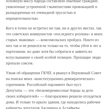
основную массу народа составляли обычные граждане,
уязвленные устроенной гэкачепистами провокацией и
раззадоренные их очевидной трусостью и
нерешительностью.
Кого я точно не встретил ни там, ни в других местах, так
это советских коммунистов «последнего розлива» и моих
старых знакомых — комсомольских пройдох. Никто из
них так и не решился не только на то, чтобы уйти в лес к
партизанам, но даже хотя бы собраться и заявить во
всеуслышание о своей особой позиции. Пропащие люди
пропали совсем.
Узнав об обращении ГКЧП, я рванул в Верховный Совет
на поиски моих «конституционно-демократических»
соратников. Российский парламент был пуст.
Депутаты — эти «бескомпромиссные борцы за дело
своих избирателей» — благоразумно решили отсидеться
дома. И только то крыло здания, где находились рабочие
кабинеты депутатов Аксючица и Астафьева,