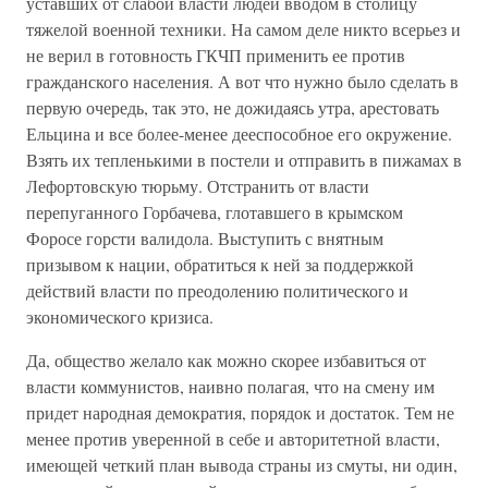
уставших от слабой власти людей вводом в столицу
тяжелой военной техники. На самом деле никто всерьез и
не верил в готовность ГКЧП применить ее против
гражданского населения. А вот что нужно было сделать в
первую очередь, так это, не дожидаясь утра, арестовать
Ельцина и все более-менее дееспособное его окружение.
Взять их тепленькими в постели и отправить в пижамах в
Лефортовскую тюрьму. Отстранить от власти
перепуганного Горбачева, глотавшего в крымском
Форосе горсти валидола. Выступить с внятным
призывом к нации, обратиться к ней за поддержкой
действий власти по преодолению политического и
экономического кризиса.
Да, общество желало как можно скорее избавиться от
власти коммунистов, наивно полагая, что на смену им
придет народная демократия, порядок и достаток. Тем не
менее против уверенной в себе и авторитетной власти,
имеющей четкий план вывода страны из смуты, ни один,