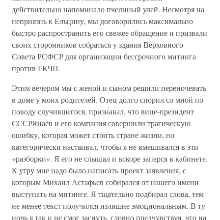
действительно напоминало пчелиный улей. Несмотря на
неприязнь к Ельцину, мы договорились максимально
быстро распространить его свежее обращение и призвали
своих сторонников собраться у здания Верховного
Совета РСФСР для организации бессрочного митинга
против ГКЧП.
Этим вечером мы с женой и сыном решили переночевать
в доме у моих родителей. Отец долго спорил со мной по
поводу случившегося, признавал, что вице-президент
СССРЯнаев и его компания совершили трагическую
ошибку, которая может стоить стране жизни, но
категорически настаивал, чтобы я не вмешивался в эти
«разборки». Я его не слышал и вскоре заперся в кабинете.
К утру мне надо было написать проект заявления, с
которым Михаил Астафьев собирался от нашего имени
выступать на митинге. Я тщательно подбирал слова, тем
не менее текст получился излишне эмоциональным. В ту
ночь я так и не смог заснуть, словно предчувствуя, что на