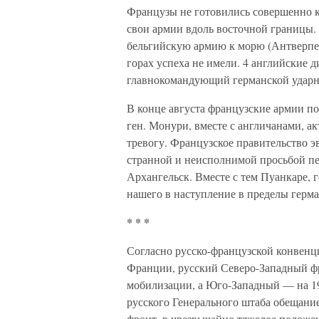
Французы не готовились совершенно к 
свои армии вдоль восточной границы. 
бельгийскую армию к морю (Антверпен
горах успеха не имели. 4 английские 
главнокомандующий германской ударно
В конце августа французские армии по
ген. Монури, вместе с англичанами, 
тревогу. Французское правительство э
странной и неисполнимой просьбой пе
Архангельск. Вместе с тем Пуанкаре, 
нашего в наступление в пределы герм
* * *
Согласно русско-французской конвенци
Франции, русский Северо-Западный фр
мобилизации, а Юго-Западный — на 19
русского Генерального штаба обещани
фронт, в чрезвычайно тяжелое положе