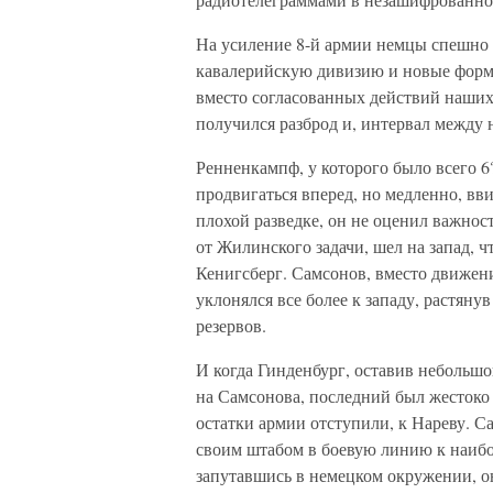
На усиление 8-й армии немцы спешно д
кавалерийскую дивизию и новые форм
вместо согласованных действий наших
получился разброд и, интервал между 
Ренненкампф, у которого было всего 6
продвигаться вперед, но медленно, вв
плохой разведке, он не оценил важно
от Жилинского задачи, шел на запад, 
Кенигсберг. Самсонов, вместо движени
уклонялся все более к западу, растяну
резервов.
И когда Гинденбург, оставив небольш
на Самсонова, последний был жестоко 
остатки армии отступили, к Нареву. С
своим штабом в боевую линию к наибол
запутавшись в немецком окружении, он