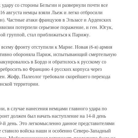
удару со стороны Бельгии и развернули почти все
16 августа немцы взяли Льеж и легко отбросили
). Частные атаки французов в Эльзасе и Арденских
дивизии потерпели серьезное поражение, и ген. Югук,
й группой, стал приближаться к Парижу.
 всему фронту отступили к Марне. Новая (6-я) армия
активно обороняла Париж, испытывающий смертельную
вакуировалось в Бордо и обратилось к русскому со
ребросить во Францию 4 русских корпуса через
ген. Жофр, Палеолог требовали скорейшего перехода
анской территории.
и, в случае нанесения немцами главного удара по
онт должен был начать наступление на 14-й день
-й день. Это легкомысленно данное представителями
е ставило войска наши и особенно Северо-Западный
ние. Мобилизационная готовность последнего была на