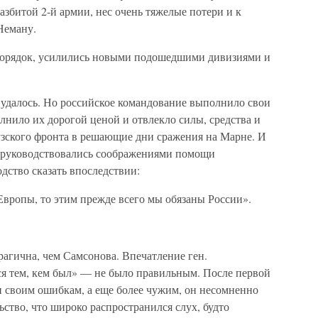
азбитой 2-й армии, нес очень тяжелые потери и к
Неману.
порядок, усилились новыми подошедшими дивизиями и
удалось. Но российское командование выполнило свои
лнило их дорогой ценой и отвлекло силы, средства и
зского фронта в решающие дни сражения на Марне. И
я руководствовались соображениями помощи
ство сказать впоследствии:
Европы, то этим прежде всего мы обязаны России».
рагична, чем Самсонова. Впечатление ген.
я тем, кем был» — не было правильным. После первой
и своим ошибкам, а еще более чужим, он несомненно
льство, что широко распространился слух, будто