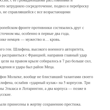
что затрудняло сосредоточение, подвоз и переброску
ю, не справлявшейся с все возрастающими
вропейском фронте противники состязались друг с
сточном мы, особенно в первые два года,
нике немцев — мужество и… кровь.
го ген. Шлифена, высокого военного авторитета,
о расправиться с Францией, направив главный удар
 цели на правом крыле собиралось в 7 раз больше сил,
ждения и удара был район Меца.
фон Мольтке, вообще не блиставший талантами своего
лифена, ослабив «ударный кулак» на 5 корпусов. Три
ы Эльзаса и Лотарингии, а два корпуса — позже в
усские.
были принесены в жертву сохранению престижа.