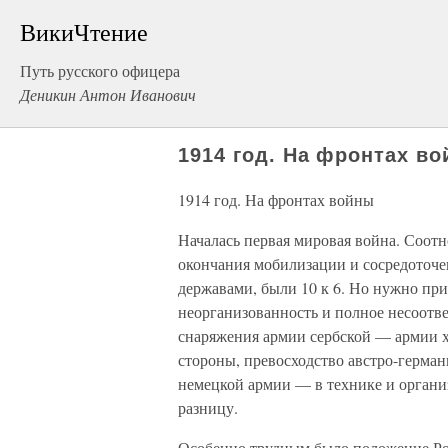
ВикиЧтение
Путь русского офицера
Деникин Антон Иванович
1914 год. На фронтах в
1914 год. На фронтах войны
Началась первая мировая война. Соот
окончания мобилизации и сосредоточ
державами, были 10 к 6. Но нужно при
неорганизованность и полное несоотв
снаряжения армии сербской — армии х
стороны, превосходство австро-германц
немецкой армии — в технике и органи
разницу.
Особенно трудным было положение Ро