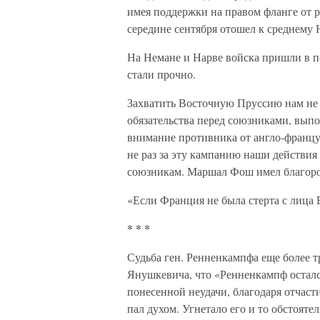
имея поддержки на правом фланге от р
середине сентября отошел к среднему 
На Немане и Нарве войска пришли в 
стали прочно.
Захватить Восточную Пруссию нам не 
обязательства перед союзниками, выпо
внимание противника от англо-францу
не раз за эту кампанию наши действи
союзникам. Маршал Фош имел благород
«Если Франция не была стерта с лица 
* * *
Судьба ген. Ренненкампфа еще более т
Янушкевича, что «Ренненкампф осталс
понесенной неудачи, благодаря отчаст
пал духом. Угнетало его и то обстояте