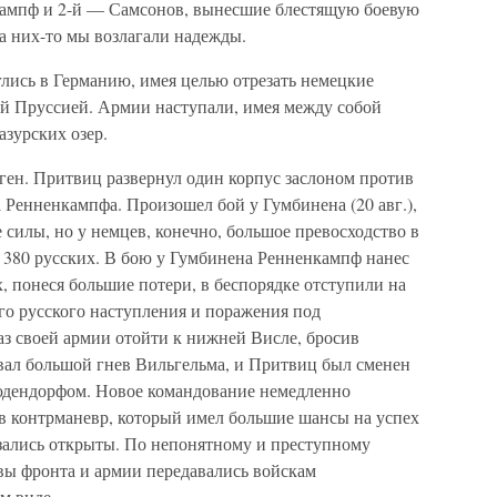
кампф и 2-й — Самсонов, вынесшие блестящую боевую
а них-то мы возлагали надежды.
лись в Германию, имея целью отрезать немецкие
ой Пруссией. Армии наступали, имея между собой
зурских озер.
ен. Притвиц развернул один корпус заслоном против
 Ренненкампфа. Произошел бой у Гумбинена (20 авг.),
 силы, но у немцев, конечно, большое превосходство в
а 380 русских. В бою у Гумбинена Ренненкампф нанес
, понеся большие потери, в беспорядке отступили на
го русского наступления и поражения под
аз своей армии отойти к нижней Висле, бросив
ал большой гнев Вильгельма, и Притвиц был сменен
юдендорфом. Новое командование немедленно
яв контрманевр, который имел большие шансы на успех
зались открыты. По непонятному и преступному
ы фронта и армии передавались войскам
м виде.