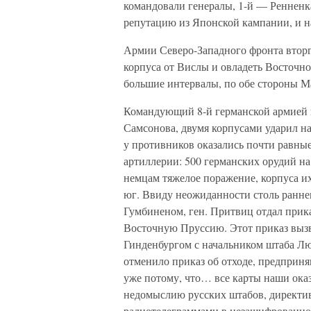
командовали генералы, 1-й — Реннен
репутацию из Японской кампании, и н
Армии Северо-Западного фронта вторг
корпуса от Вислы и овладеть Восточн
большие интервалы, по обе стороны Ма
Командующий 8-й германской армией г
Самсонова, двумя корпусами ударил на
у противников оказались почти равные
артиллерии: 500 германских орудий н
немцам тяжелое поражение, корпуса их
юг. Ввиду неожиданности столь ранне
Гумбиненом, ген. Притвиц отдал прик
Восточную Пруссию. Этот приказ вызв
Гинденбургом с начальником штаба Л
отменило приказ об отходе, предприн
уже потому, что… все карты наши ока
недомыслию русских штабов, директив
радиотелеграммами в незашифрованно