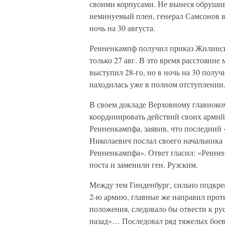
своими корпусами. Не вынеся обрушивш
неминуемый плен, генерал Самсонов в
ночь на 30 августа.
Ренненкампф получил приказ Жилинск
только 27 авг. В это время расстояни
выступил 28-го, но в ночь на 30 получ
находилась уже в полном отступлении
В своем докладе Верховному главно
координировать действий своих армий
Ренненкампфа, заявив, что последний 
Николаевич послал своего начальника
Ренненкампфа». Ответ гласил: «Реннен
поста и заменили ген. Рузским.
Между тем Гинденбург, сильно подкре
2-ю армию, главные же направил прот
положения, следовало бы отвести к ру
назад»… Последовал ряд тяжелых боев