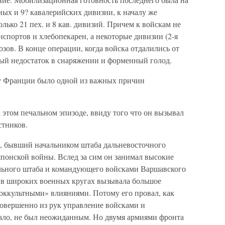
ных и 9? кавалерийских дивизии, к началу же
только 21 пех. и 8 кав. дивизий. Причем к войскам не
нспортов и хлебопекарен, а некоторые дивизии (2-я
зов. В конце операции, когда войска отдалились от
ый недостаток в снаряжении и форменный голод.
зу Франции было одной из важных причин
 этом печальном эпизоде, ввиду того что он вызывал
стников.
й, бывший начальником штаба дальневосточного
 японской войны. Вслед за сим он занимал высокие
льного штаба и командующего войсками Варшавского
 в широких военных кругах вызывала большое
«оккультными» влияниями. Потому его провал, как
овершенно из рук управление войсками и
вало, не был неожиданным. Но двумя армиями фронта