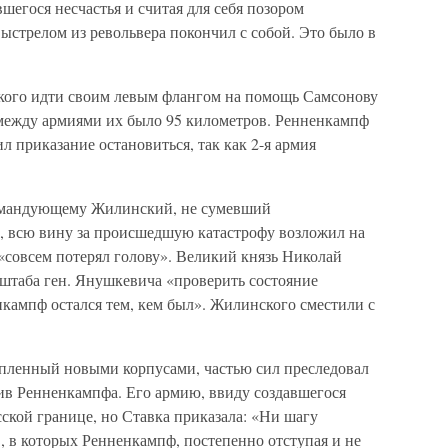
егося несчастья и считая для себя позором
ыстрелом из револьвера покончил с собой. Это было в
ого идти своим левым флангом на помощь Самсонову
е между армиями их было 95 километров. Ренненкампф
ил приказание остановиться, так как 2-я армия
.
командующему Жилинский, не сумевший
, всю вину за происшедшую катастрофу возложил на
«совсем потерял голову». Великий князь Николай
 штаба ген. Янушкевича «проверить состояние
кампф остался тем, кем был». Жилинского сместили с
пленный новыми корпусами, частью сил преследовал
ив Ренненкампфа. Его армию, ввиду создавшегося
сской границе, но Ставка приказала: «Ни шагу
, в которых Ренненкампф, постепенно отступая и не