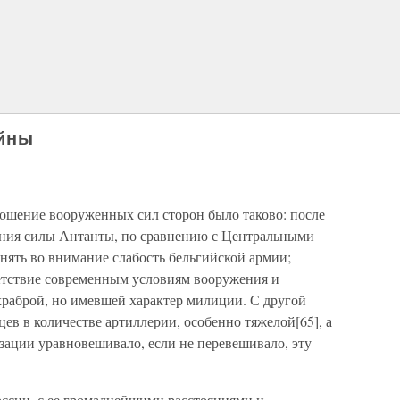
ойны
ношение вооруженных сил сторон было таково: после
ения силы Антанты, по сравнению с Центральными
нять во внимание слабость бельгийской армии;
етствие современным условиям вооружения и
раброй, но имевшей характер милиции. С другой
ев в количестве артиллерии, особенно тяжелой[65], а
зации уравновешивало, если не перевешивало, эту
ссии, с ее громаднейшими расстояниями и