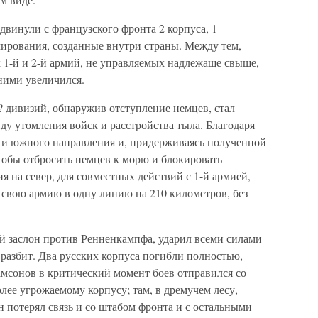
винули с французского фронта 2 корпуса, 1
ирования, созданные внутри страны. Между тем,
 1-й и 2-й армий, не управляемых надлежаще свыше,
ними увеличился.
? дивизий, обнаружив отступление немцев, стал
иду утомления войск и расстройства тыла. Благодаря
сти южного направления и, придерживаясь полученной
чтобы отбросить немцев к морю и блокировать
я на север, для совместных действий с 1-й армией,
в свою армию в одну линию на 210 километров, без
ой заслон против Ренненкампфа, ударил всеми силами
разбит. Два русских корпуса погибли полностью,
амсонов в критический момент боев отправился со
ее угрожаемому корпусу; там, в дремучем лесу,
 потерял связь и со штабом фронта и с остальными