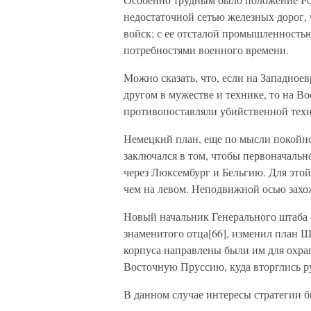
недостаточной сетью железных дорог, 
войск; с ее отсталой промышленность
потребностями военного времени.
Можно сказать, что, если на Западное
другом в мужестве и технике, то на Во
противопоставляли убийственной тех
Немецкий план, еще по мысли покойно
заключался в том, чтобы первоначальн
через Люксембург и Бельгию. Для этой
чем на левом. Неподвижной осью захо
Новый начальник Генерального штаба 
знаменитого отца[66], изменил план Ш
корпуса направлены были им для охран
Восточную Пруссию, куда вторглись р
В данном случае интересы стратегии 