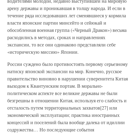
водителями молодой, недавно выступившей на мировую
арену державы и проникавшая в толщу народа. И если в
течение ряда исследовавших лет сменявшиеся у кормила
власти японские партии минсейто и сейюкай и
обособленная военная группа («Черный Дракон») весьма
расходились в методах, сроках и направлениях
экспансии, то все они одинаково представляли себе
«историческую миссию» Японии.
России суждено было противостоять первому серьезному
натиску японской экспансии на мир. Конечно, русское
правительство виновно в нарушении суверенитета Китая
выходом к Квантунским портам. В морально-
политическом аспекте все великие державы не были
безгрешны в отношении Китая, используя его слабость и
отсталость путем территориальных захватов[27] или
экономической эксплуатации; практика иностранных
концессий и поселений была вообще далека от идиллии
содружества… Но последующие события