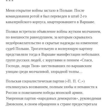
* * *
Меня открытие войны застало в Польше. После
командования ротой я был переведен в штаб 2-го
кавалерийского корпуса, квартировавшего в Варшаве.
Поляки встретили объявление войны жутким молчанием,
по внешности равнодушием, за которым скрывалось
недоброжелательство и скрытые надежды на изменение
судеб Польши. Трогательную и волнующую картину
представляли тогда в Варшаве манифестации небольших
групп русских людей, с хоругвями и пением «Спаси,
Господи, люди Твоя» шествовавших по варшавским
улицам среди молчаливой, злорадной толпы…
Польская социалистическая партия («П. П. С.»)
откликнулась воззванием, полным злобы и ненависти к
России и пожеланием победы японской армии.
Умеренная партия «народовых демократов», руководимая
Дмовским, в своем обращении к стране предостерегала