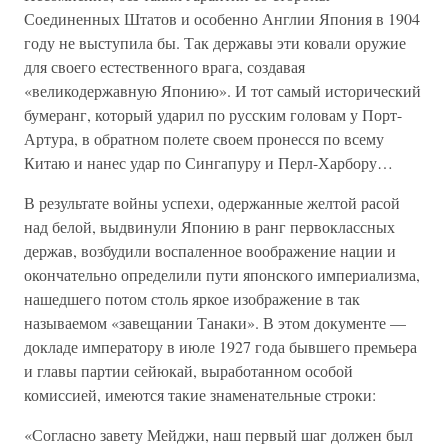
Соединенных Штатов и особенно Англии Япония в 1904
году не выступила бы. Так державы эти ковали оружие
для своего естественного врага, создавая
«великодержавную Японию». И тот самый исторический
бумеранг, который ударил по русским головам у Порт-
Артура, в обратном полете своем пронесся по всему
Китаю и нанес удар по Сингапуру и Перл-Харбору…
В результате войны успехи, одержанные желтой расой
над белой, выдвинули Японию в ранг первоклассных
держав, возбудили воспаленное воображение нации и
окончательно определили пути японского империализма,
нашедшего потом столь яркое изображение в так
называемом «завещании Танаки». В этом документе —
докладе императору в июле 1927 года бывшего премьера
и главы партии сейюкай, выработанном особой
комиссией, имеются такие знаменательные строки:
«Согласно завету Мейджи, наш первый шаг должен был