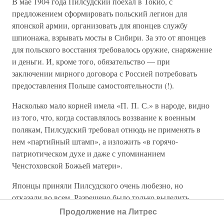
В мае 1904 года Пилсудский поехал в Токио, с
предложением сформировать польский легион для
японской армии, организовать для японцев службу
шпионажа, взрывать мосты в Сибири. За это от японцев
для польского восстания требовалось оружие, снаряжение
и деньги. И, кроме того, обязательство — при
заключении мирного договора с Россией потребовать
предоставления Польше самостоятельности (!).
Насколько мало корней имела «П. П. С.» в народе, видно
из того, что, когда составлялось воззвание к военным
полякам, Пилсудский требовал отнюдь не применять в
нем «партийный штамп», а изложить «в горячо-
патриотическом духе и даже с упоминанием
Ченстоховской Божьей матери».
Японцы приняли Пилсудского очень любезно, но
отказали во всем. Разрешено было только выделить
поляков-пленных в особые команды и допустить к ним
Продолжение на Литрес
антирусских пропагандистов. Денег японцы также не