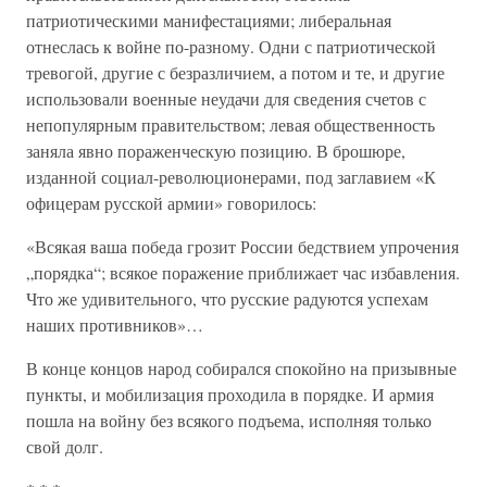
патриотическими манифестациями; либеральная
отнеслась к войне по-разному. Одни с патриотической
тревогой, другие с безразличием, а потом и те, и другие
использовали военные неудачи для сведения счетов с
непопулярным правительством; левая общественность
заняла явно пораженческую позицию. В брошюре,
изданной социал-революционерами, под заглавием «К
офицерам русской армии» говорилось:
«Всякая ваша победа грозит России бедствием упрочения
„порядка“; всякое поражение приближает час избавления.
Что же удивительного, что русские радуются успехам
наших противников»…
В конце концов народ собирался спокойно на призывные
пункты, и мобилизация проходила в порядке. И армия
пошла на войну без всякого подъема, исполняя только
свой долг.