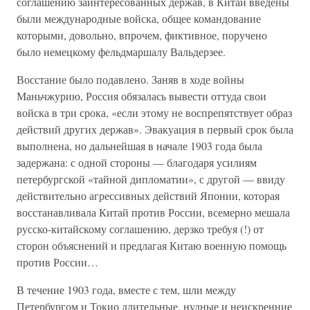
соглашению заинтересованных держав, в Китай введены
были международные войска, общее командование
которыми, довольно, впрочем, фиктивное, поручено
было немецкому фельдмаршалу Вальдерзее.
Восстание было подавлено. Заняв в ходе войны
Маньчжурию, Россия обязалась вывести оттуда свои
войска в три срока, «если этому не воспрепятствует образ
действий других держав». Эвакуация в первый срок была
выполнена, но дальнейшая в начале 1903 года была
задержана: с одной стороны — благодаря усилиям
петербургской «тайной дипломатии», с другой — ввиду
действительно агрессивных действий Японии, которая
восстанавливала Китай против России, всемерно мешала
русско-китайскому соглашению, дерзко требуя (!) от
сторон объяснений и предлагая Китаю военную помощь
против России…
В течение 1903 года, вместе с тем, шли между
Петербургом и Токио длительные, нудные и неискренние