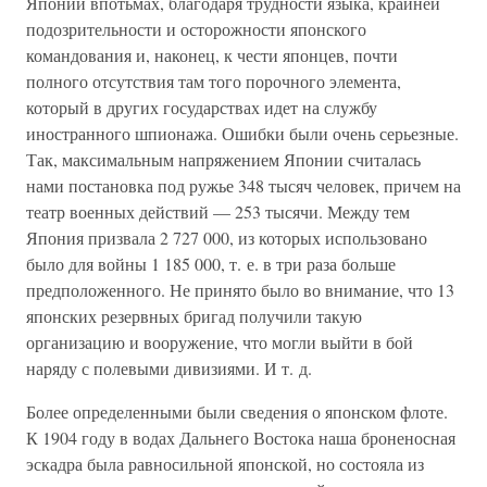
Японии впотьмах, благодаря трудности языка, крайней
подозрительности и осторожности японского
командования и, наконец, к чести японцев, почти
полного отсутствия там того порочного элемента,
который в других государствах идет на службу
иностранного шпионажа. Ошибки были очень серьезные.
Так, максимальным напряжением Японии считалась
нами постановка под ружье 348 тысяч человек, причем на
театр военных действий — 253 тысячи. Между тем
Япония призвала 2 727 000, из которых использовано
было для войны 1 185 000, т. е. в три раза больше
предположенного. Не принято было во внимание, что 13
японских резервных бригад получили такую
организацию и вооружение, что могли выйти в бой
наряду с полевыми дивизиями. И т. д.
Более определенными были сведения о японском флоте.
К 1904 году в водах Дальнего Востока наша броненосная
эскадра была равносильной японской, но состояла из