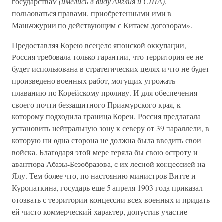
государствам
(имелись в виду Англия и США)
,
пользоваться правами, приобретенными ими в
Маньчжурии по действующим с Китаем договорам».
Предоставляя Корею всецело японской оккупации,
Россия требовала только гарантии, что территория ее не
будет использована в стратегических целях и что не будет
произведено военных работ, могущих угрожать
плаванию по Корейскому проливу. И для обеспечения
своего почти беззащитного Приамурского края, к
которому подходила граница Кореи, Россия предлагала
установить нейтральную зону к северу от 39 параллели, в
которую ни одна сторона не должна была вводить свои
войска. Благодаря этой мере теряла бы свою остроту и
авантюра Абазы-Безобразова, с их лесной концессией на
Ялу. Тем более что, по настоянию министров Витте и
Куропаткина, государь еще 5 апреля 1903 года приказал
отозвать с территории концессии всех военных и придать
ей чисто коммерческий характер, допустив участие