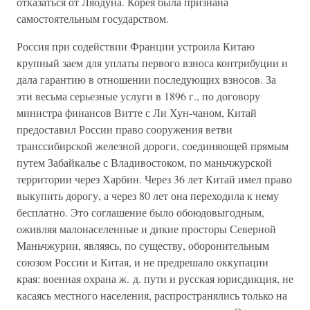
отказаться от Ляодуна. Корея была признана
самостоятельным государством.
Россия при содействии Франции устроила Китаю
крупный заем для уплаты первого взноса контрибуции и
дала гарантию в отношении последующих взносов. За
эти весьма серьезные услуги в 1896 г., по договору
министра финансов Витте с Ли Хун-чаном, Китай
предоставил России право сооружения ветви
транссибирской железной дороги, соединяющей прямым
путем Забайкалье с Владивостоком, по маньчжурской
территории через Харбин. Через 36 лет Китай имел право
выкупить дорогу, а через 80 лет она переходила к нему
бесплатно. Это соглашение было обоюдовыгодным,
оживляя малонаселенные и дикие просторы Северной
Маньчжурии, являясь, по существу, оборонительным
союзом России и Китая, и не предрешало оккупации
края: военная охрана ж. д. пути и русская юрисдикция, не
касаясь местного населения, распространялись только на