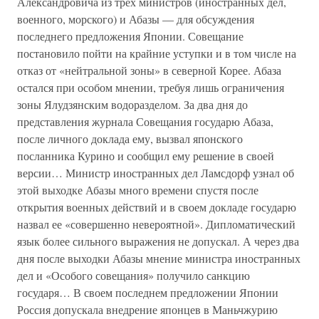
Александровича из трех министров (иностранных дел,
военного, морского) и Абазы — для обсуждения
последнего предложения Японии. Совещание
постановило пойти на крайние уступки и в том числе на
отказ от «нейтральной зоны» в северной Корее. Абаза
остался при особом мнении, требуя лишь ограничения
зоны Ялудзянским водоразделом. За два дня до
представления журнала Совещания государю Абаза,
после личного доклада ему, вызвал японского
посланника Курино и сообщил ему решение в своей
версии… Министр иностранных дел Ламсдорф узнал об
этой выходке Абазы много времени спустя после
открытия военных действий и в своем докладе государю
назвал ее «совершенно невероятной». Дипломатический
язык более сильного выражения не допускал. А через два
дня после выходки Абазы мнение министра иностранных
дел и «Особого совещания» получило санкцию
государя… В своем последнем предложении Японии
Россия допускала внедрение японцев в Маньчжурию