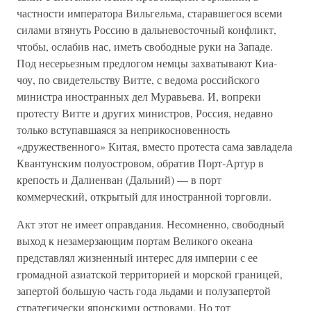
частности императора Вильгельма, старавшегося всеми
силами втянуть Россию в дальневосточный конфликт,
чтобы, ослабив нас, иметь свободные руки на Западе.
Под несерьезным предлогом немцы захватывают Киа-
чоу, по свидетельству Витте, с ведома российского
министра иностранных дел Муравьева. И, вопреки
протесту Витте и других министров, Россия, недавно
только вступавшаяся за неприкосновенность
«дружественного» Китая, вместо протеста сама завладела
Квантунским полуостровом, обратив Порт-Артур в
крепость и Далиенван (Дальний) — в порт
коммерческий, открытый для иностранной торговли.
Акт этот не имеет оправдания. Несомненно, свободный
выход к незамерзающим портам Великого океана
представлял жизненный интерес для империи с ее
громадной азиатской территорией и морской границей,
запертой большую часть года льдами и полузапертой
стратегически японскими островами. Но тот