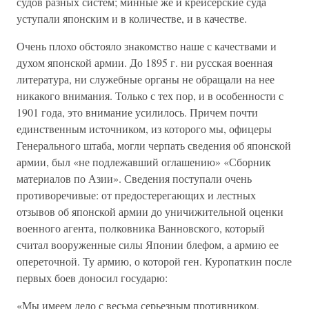
судов разных систем; минные же и крейсерские суда
уступали японским и в количестве, и в качестве.
Очень плохо обстояло знакомство наше с качествами и
духом японской армии. До 1895 г. ни русская военная
литература, ни служебные органы не обращали на нее
никакого внимания. Только с тех пор, и в особенности с
1901 года, это внимание усилилось. Причем почти
единственным источником, из которого мы, офицеры
Генерального штаба, могли черпать сведения об японской
армии, был «не подлежавший оглашению» «Сборник
материалов по Азии». Сведения поступали очень
противоречивые: от предостерегающих и лестных
отзывов об японской армии до уничижительной оценки
военного агента, полковника Ванновского, который
считал вооруженные силы Японии блефом, а армию ее
опереточной. Ту армию, о которой ген. Куропаткин после
первых боев доносил государю:
«Мы имеем дело с весьма серьезным противником,