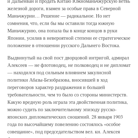
и Дальенван и продать Китаю Южноманьчжурскую ветвь
железной дороги, взамен за особые права в Северной
Маньчжурии… Решение — радикальное. Но нет
сомнения, что, если бы мы оставили тогда южную
Маньчжурию, она попала бы в конце концов в руки
Японии, усилив в невероятной степени ее стратегическое
положение в отношении русского Дальнего Востока.
Выдвинутый на свой пост дворцовой интригой, адмирал
Алексеев — не флотоводец, не полководец и не дипломат
— находился под сильным влиянием закулисной
политики Абазы-Безобразова, вносившей в ход
переговоров характер раздражения и большей
требовательности, чем то было со стороны министерств.
Какую вредную роль играла эта двойственная политика,
можно судить по заключительному эпизоду русско-
японских дипломатических сношений. 28 января 1903
года по высочайшему повелению состоялось «особое
совещание», под председательством вел. кн. Алексея