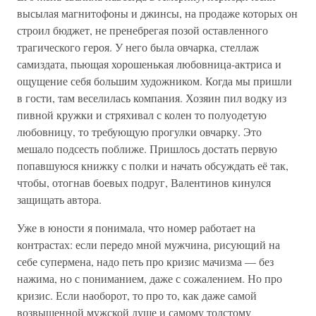
высылая магнитофоны и джинсы, на продаже которых он
строил бюджет, не пренебрегая позой оставленного
трагического героя. У него была овчарка, стеллаж
самиздата, пьющая хорошенькая любовница-актриса и
ощущение себя большим художником. Когда мы пришли
в гости, там веселилась компания. Хозяин пил водку из
пивной кружки и стряхивал с колен то полуодетую
любовницу, то требующую прогулки овчарку. Это
мешало подсесть поближе. Пришлось достать первую
попавшуюся книжку с полки и начать обсуждать её так,
чтобы, отогнав боевых подруг, Валентинов кинулся
защищать автора.
Уже в юности я понимала, что номер работает на
контрастах: если передо мной мужчина, рисующий на
себе супермена, надо петь про кризис мачизма — без
нажима, но с пониманием, даже с сожалением. Но про
кризис. Если наоборот, то про то, как даже самой
возвышенной мужской душе и самому толстому