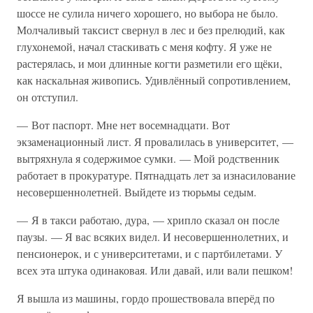
шоссе не сулила ничего хорошего, но выбора не было.
Молчаливый таксист свернул в лес и без прелюдий, как
глухонемой, начал стаскивать с меня кофту. Я уже не
растерялась, и мои длинные когти разметили его щёки,
как наскальная живопись. Удивлённый сопротивлением,
он отступил.
— Вот паспорт. Мне нет восемнадцати. Вот
экзаменационный лист. Я провалилась в университет, —
вытряхнула я содержимое сумки. — Мой родственник
работает в прокуратуре. Пятнадцать лет за изнасилование
несовершеннолетней. Выйдете из тюрьмы седым.
— Я в такси работаю, дура, — хрипло сказал он после
паузы. — Я вас всяких видел. И несовершеннолетних, и
пенсионерок, и с университетами, и с партбилетами. У
всех эта штука одинаковая. Или давай, или вали пешком!
Я вышла из машины, гордо прошествовала вперёд по