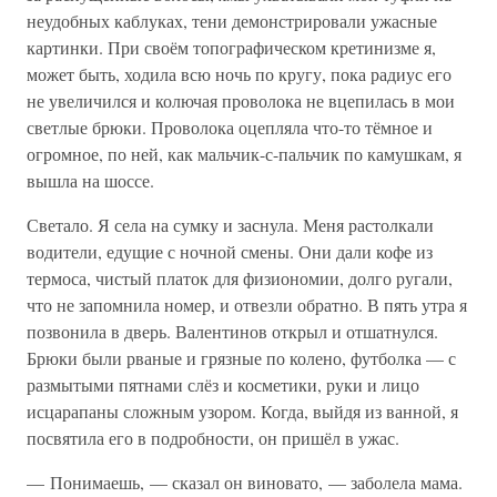
неудобных каблуках, тени демонстрировали ужасные
картинки. При своём топографическом кретинизме я,
может быть, ходила всю ночь по кругу, пока радиус его
не увеличился и колючая проволока не вцепилась в мои
светлые брюки. Проволока оцепляла что-то тёмное и
огромное, по ней, как мальчик-с-пальчик по камушкам, я
вышла на шоссе.
Светало. Я села на сумку и заснула. Меня растолкали
водители, едущие с ночной смены. Они дали кофе из
термоса, чистый платок для физиономии, долго ругали,
что не запомнила номер, и отвезли обратно. В пять утра я
позвонила в дверь. Валентинов открыл и отшатнулся.
Брюки были рваные и грязные по колено, футболка — с
размытыми пятнами слёз и косметики, руки и лицо
исцарапаны сложным узором. Когда, выйдя из ванной, я
посвятила его в подробности, он пришёл в ужас.
— Понимаешь, — сказал он виновато, — заболела мама.