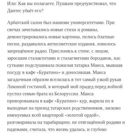
Или: Как вы полагаете, Пушкин предчувствовал, что
Дантес убьёт его?
Арбатский салон был нашими университетами. При
свечах зачитывались новые стихи и романы,
демонстрировались новые картины, пелись блатные
песни, раздавались антисоветские издания, ловилось
запрещённое радио. Прислонясь к стене, с лицом,
заросшим сталактитами и сталагмитами бородавок, нас
сутками подслушивала пожилая татарка Маиса, мывшая
посуду в кафе «Буратино» и доносившая. Маиса
загадочным образом вселилась в тот самый узкий рукав
Ликиной гостиной, в который мой прадед перед войной
пустил семью брата из Белоруссии. Маиса
приворовывала в кафе «Буратино» кур, жарила их в
выходные на приход татарских родственников, ласково
именуемых всей квартирой «золотой ордой»,
разговаривала на тарабарщине, не отягощённой родами и
падежами, считала, что жизнь удалась, и глубоко