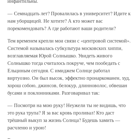
инфантильны.
— Семнадцать лет? Провалилась в университет? Идите к
нам уборщицей. Не хотите? А кто может вас
порекомендовать? А где работают ваши родители?
Тем временем крепли мои связи с «центровой системой».
Системой называлась субкультура московских хиппи,
возглавляемая Юрой Солнышко. Увидеть живого
Солнышко тогда считалось покруче, чем пообедать с
Ельциным сегодня. С имиджем Солнце работал
виртуозно. Он был высок, эффектно пронаркоманен, худ,
хорош собою, джинсов, белокур, длинноволос, обвешан
бусами и поклонниками. Разговаривал так:
— Посмотри на мою руку! Неужели ты не видишь, что
это рука трупа? Я за вас кровь проливал! Кто даст
трёшный выкуп за жизнь Солнца? Будешь хамить —
расчленю и урою!