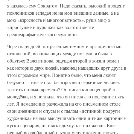
я казалась ему Сократом. Надо сказать, высокий процент
поклонников западал не на мои внешние данные, а на
мою «взрослость и многоопытность», руша миф о
«простушке и дурочке» как золотой мечте
среднеарифметического мужчины.
Через пару дней, потрясённая темпом и органичностью
отношений, возникающих между полами, я была в
объятьях Валентинова, ощущая второй в жизни роман
как историю двух людей, наконец нашедших друг друга в
этом огромном мире. Понятно было, что меня любят
безумно — иначе стал бы взрослый серьёзный человек
тратить столько времени? Он писал киносценарий о
молодёжи, и я не знала, что он писал его последние пять
лет. Я немедленно разложила на его письменном столе
свои дневники и опусы и с пылом «истинной подруги
художника» начала выслушивать одни и те же картонные
куски сценария, пытаясь вдохнуть в них жизнь. Еще
первый возлюбленный научил меня тактично глотать