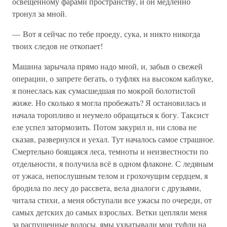
освещённому фарами пространству, и он медленно
тронул за мной.
— Вот я сейчас по тебе проеду, сука, и никто никогда
твоих следов не откопает!
Машина зарычала прямо надо мной, и, забыв о свежей
операции, о запрете бегать, о туфлях на высоком каблуке,
я понеслась как сумасшедшая по мокрой болотистой
жиже. Но сколько я могла пробежать? Я остановилась и
начала торопливо и неумело обращаться к богу. Таксист
еле успел затормозить. Потом закурил и, ни слова не
сказав, развернулся и уехал. Тут началось самое страшное.
Смертельно боящаяся леса, темноты и неизвестности по
отдельности, я получила всё в одном флаконе. С ледяным
от ужаса, непослушным телом и грохочущим сердцем, я
бродила по лесу до рассвета, вела диалоги с друзьями,
читала стихи, а меня обступали все ужасы по очереди, от
самых детских до самых взрослых. Ветки цепляли меня
за распущенные волосы, ямы ухватывали мои туфли на