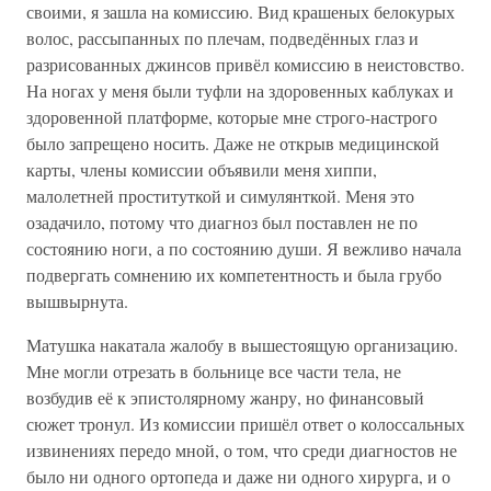
своими, я зашла на комиссию. Вид крашеных белокурых
волос, рассыпанных по плечам, подведённых глаз и
разрисованных джинсов привёл комиссию в неистовство.
На ногах у меня были туфли на здоровенных каблуках и
здоровенной платформе, которые мне строго-настрого
было запрещено носить. Даже не открыв медицинской
карты, члены комиссии объявили меня хиппи,
малолетней проституткой и симулянткой. Меня это
озадачило, потому что диагноз был поставлен не по
состоянию ноги, а по состоянию души. Я вежливо начала
подвергать сомнению их компетентность и была грубо
вышвырнута.
Матушка накатала жалобу в вышестоящую организацию.
Мне могли отрезать в больнице все части тела, не
возбудив её к эпистолярному жанру, но финансовый
сюжет тронул. Из комиссии пришёл ответ о колоссальных
извинениях передо мной, о том, что среди диагностов не
было ни одного ортопеда и даже ни одного хирурга, и о