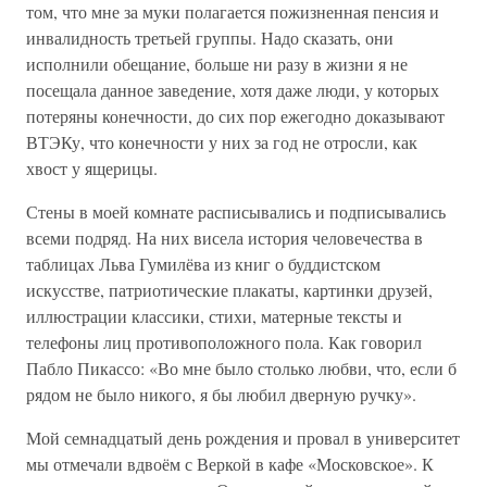
том, что мне за муки полагается пожизненная пенсия и
инвалидность третьей группы. Надо сказать, они
исполнили обещание, больше ни разу в жизни я не
посещала данное заведение, хотя даже люди, у которых
потеряны конечности, до сих пор ежегодно доказывают
ВТЭКу, что конечности у них за год не отросли, как
хвост у ящерицы.
Стены в моей комнате расписывались и подписывались
всеми подряд. На них висела история человечества в
таблицах Льва Гумилёва из книг о буддистском
искусстве, патриотические плакаты, картинки друзей,
иллюстрации классики, стихи, матерные тексты и
телефоны лиц противоположного пола. Как говорил
Пабло Пикассо: «Во мне было столько любви, что, если б
рядом не было никого, я бы любил дверную ручку».
Мой семнадцатый день рождения и провал в университет
мы отмечали вдвоём с Веркой в кафе «Московское». К