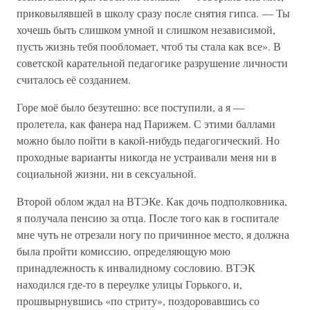
приковылявшей в школу сразу после снятия гипса. — Ты
хочешь быть слишком умной и слишком независимой,
пусть жизнь тебя пообломает, чтоб ты стала как все». В
советской карательной педагогике разрушение личности
считалось её созданием.
Горе моё было безутешно: все поступили, а я —
пролетела, как фанера над Парижем. С этими баллами
можно было пойти в какой-нибудь педагогический. Но
проходные варианты никогда не устраивали меня ни в
социальной жизни, ни в сексуальной.
Второй облом ждал на ВТЭКе. Как дочь подполковника,
я получала пенсию за отца. После того как в госпитале
мне чуть не отрезали ногу по причинное место, я должна
была пройти комиссию, определяющую мою
принадлежность к инвалидному сословию. ВТЭК
находился где-то в переулке улицы Горького, и,
прошвырнувшись «по стриту», поздоровавшись со