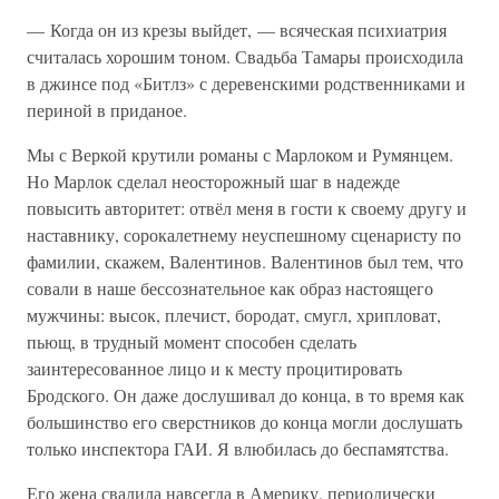
— Когда он из крезы выйдет, — всяческая психиатрия
считалась хорошим тоном. Свадьба Тамары происходила
в джинсе под «Битлз» с деревенскими родственниками и
периной в приданое.
Мы с Веркой крутили романы с Марлоком и Румянцем.
Но Марлок сделал неосторожный шаг в надежде
повысить авторитет: отвёл меня в гости к своему другу и
наставнику, сорокалетнему неуспешному сценаристу по
фамилии, скажем, Валентинов. Валентинов был тем, что
совали в наше бессознательное как образ настоящего
мужчины: высок, плечист, бородат, смугл, хрипловат,
пьющ, в трудный момент способен сделать
заинтересованное лицо и к месту процитировать
Бродского. Он даже дослушивал до конца, в то время как
большинство его сверстников до конца могли дослушать
только инспектора ГАИ. Я влюбилась до беспамятства.
Его жена свалила навсегда в Америку, периодически