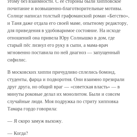
этому без взаимности. С её стороны были хипповское
почитание и возвышенно-благотворительные мотивы.
Солнце написал толстый графоманский роман «Бегство»,
и Таня даже отдала его своей маме, опытному редактору,
для приведения в удобоваримое состояние. На исходе
отношений она привела Юру Солнышко в дом, где
старый пёс лизнул его руку в сыпи, а мама-врач
мгновенно поставила по ней диагноз — запущенный
сифилис.
В московских хиппи причудливо сплелись бомонд,
студенты, фарца и подворотня. Они взаимно презирали
друг друга, но общий враг — «советская власть» — в
минуты роковые делал их монолитом. Были и совсем
случайные люди. Моя подружка по стриту хипповка
Тамара гордо говорила:
— Я скоро замуж выхожу.
— Когда?