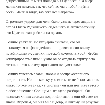
депрессивный. У меня полгода был депрессив, а вчера
маниакал начался, так что сейчас мы с тобой идём в
гости. Имей в виду, там уже всё накрыто».
Огромным ударом для меня было узнать через двадцать
лет от Олега Радзинского, сидевшего за антисоветчину,
что Красноштан работал на органы.
Солнце уважали, но кулуарно считали, что он
выдвинулся на фоне дебилов и, провозгласив войну
истеблишменту, стал хипповской номенклатурой. Чтобы
конкурировать с ним, нужно было отдавать стриту всю
жизнь, никто к этому призвания не чувствовал.
Солнцу хотелось славы, любви и беспрекословного
подчинения. Но, поскольку у «системы» не было законов,
никто толком не знал, «в системе» он или нет, из-за этого
любое общение с Солнцем выглядело разборкой. Он
назначал хиппи своими подчинёнными, а они об этом не
знали. Впрочем, он был мил и добр, и никому ни разу так