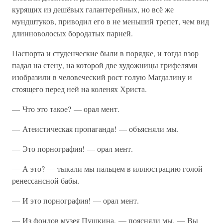
курящих из дешёвых галантерейных, но всё же
мундштуков, приводил его в не меньший трепет, чем вид
длинноволосых бородатых парней.
Паспорта и студенческие были в порядке, и тогда взор
падал на стену, на которой две художницы грифелями
изобразили в человеческий рост голую Магдалину и
стоящего перед ней на коленях Христа.
— Что это такое? — орал мент.
— Атеистическая пропаганда! — объясняли мы.
— Это порнография! — орал мент.
— А это? — тыкали мы пальцем в иллюстрацию голой
ренессансной бабы.
— И это порнография! — орал мент.
— Из фондов музея Пушкина, — поясняли мы. — Вы