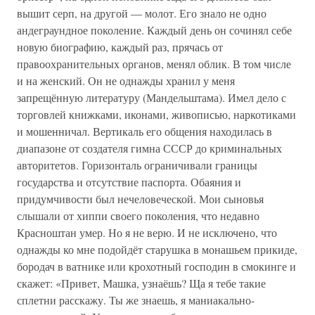
вышит серп, на другой — молот. Его знало не одно
андеграундное поколение. Каждый день он сочинял себе
новую биографию, каждый раз, прячась от
правоохранительных органов, менял облик. В том числе
и на женский. Он не однажды хранил у меня
запрещённую литературу (Мандельштама). Имел дело с
торговлей книжками, иконами, живописью, наркотиками
и мошенничал. Вертикаль его общения находилась в
диапазоне от создателя гимна СССР до криминальных
авторитетов. Горизонталь ограничивали границы
государства и отсутствие паспорта. Обаяния и
придумчивости был нечеловеческой. Мои сыновья
слышали от хиппи своего поколения, что недавно
Красноштан умер. Но я не верю. И не исключено, что
однажды ко мне подойдёт старушка в монашьем прикиде,
бородач в ватнике или крохотный господин в смокинге и
скажет: «Привет, Машка, узнаёшь? Ща я тебе такие
сплетни расскажу. Ты же знаешь, я маниакально-