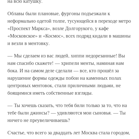
на всю катушку.
Облавы были плановые, фургоны подъезжали к
неформально одетой толпе, тусующейся в переходе метро
«Проспект Маркса», возле Долгорукого, у кафе
«Московское» и «Космос», всех подряд кидали в машины
и везли в ментовку.
— Мы сделаем из вас людей, хиппи недорезанные! Вы
нам спасибо скажете! — хрипели менты, наминая нам
бока. И на самом деле сделали — все, кто прошёл за
нарушение формы одежды побои на каменных полах
центровых ментовок, стали приличными людьми, не
боящимися иметь собственные взгляды.
— Ты хочешь сказать, что тебя били только за то, что на
тебе были джинсы? — удивляются мои сыновья. — Ты
ничего не преувеличиваешь?
Счастье, что всего за двадцать лет Москва стала городом,