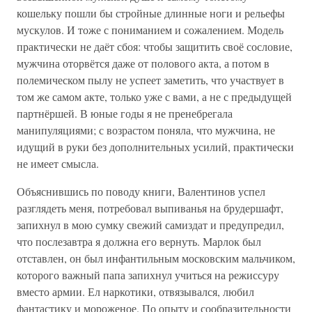
кошельку пошли бы стройные длинные ноги и рельефы
мускулов. И тоже с пониманием и сожалением. Модель
практически не даёт сбоя: чтобы защитить своё сословие,
мужчина оторвётся даже от полового акта, а потом в
полемическом пылу не успеет заметить, что участвует в
том же самом акте, только уже с вами, а не с предыдущей
партнёршей. В юные годы я не пренебрегала
манипуляциями; с возрастом поняла, что мужчина, не
идущий в руки без дополнительных усилий, практически
не имеет смысла.
Объяснившись по поводу книги, Валентинов успел
разглядеть меня, потребовал выпиванья на брудершафт,
запихнул в мою сумку свежий самиздат и предупредил,
что послезавтра я должна его вернуть. Марлок был
отставлен, он был инфантильным московским мальчиком,
которого важный папа запихнул учиться на режиссуру
вместо армии. Ел наркотики, отвязывался, любил
фантастику и мороженое. По опыту и сообразительности