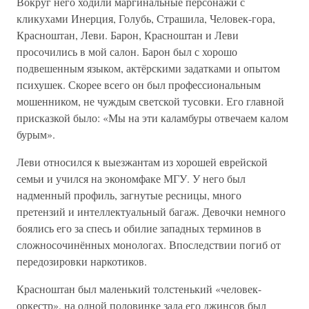
Вокруг него ходили маргинальные персонажи с
кликухами Инерция, Голубь, Страшила, Человек-гора,
Красноштан, Леви. Барон, Красноштан и Леви
просочились в мой салон. Барон был с хорошо
подвешенным языком, актёрскими задатками и опытом
психушек. Скорее всего он был профессиональным
мошенником, не чуждым светской тусовки. Его главной
присказкой было: «Мы на эти каламбуры отвечаем калом
бурым».
Леви относился к выезжантам из хорошей еврейской
семьи и учился на экономфаке МГУ. У него был
надменный профиль, загнутые ресницы, много
претензий и интеллектуальный багаж. Девочки немного
боялись его за спесь и обилие западных терминов в
сложносочинённых монологах. Впоследствии погиб от
передозировки наркотиков.
Красноштан был маленький толстенький «человек-
оркестр», на одной половинке зада его джинсов был