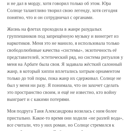
и не дал в морду, хотя говорил только об этом. Юра
Солнце талантливо творил свою легенду, хотя сегодня
понятно, что и он сотрудничал с органами.
Жизнь на флетах проходила в жанре разудалых
группешников под запрещённую музыку и винегрет из
наркотиков. Меня это не манило, я использовала только
свободолюбивые качества «системы», экзотичность её
представителей, эстетический ряд, но система ритуалов у
меня на Арбате была своя. Я задавала жёсткий салонный
жанр, в который хиппи вплетались хитрым орнаментом
только до той поры, пока жанр их сдерживал. Солнце не
был у меня ни разу. Я понимала, что он захочет сделать
это пространство своим, и ещё не известно, кто войну
выиграет и с какими потерями.
Моя подруга Таня Александрова возилась с ним более
пристально. Какое-то время они ходили «не разлей вода»,
все считали, что у них роман, но Солнце стремился к