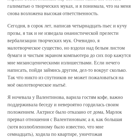
галиматью о творческих муках, и я понимала, что на меня
снова возложена высокая ответственность.
Сегодня, в сорок лет, написав четырнадцать пьес и кучу
прозы, я так и не изведала онанистической прелести
вербализации творческих мук. Очевидно, я
малотворческое существо, но вздохи над белым листом
бумаги и чистым экраном компьютера до сих пор кажутся
мне мизансценическими излишествами. Если нечего
написать, пойди займись другим, дел-то вокруг сколько.
Так что никто из спутников не может пожаловаться на
моё околотворческое нытьё.
Я ночевала у Валентинова, варила гостям кофе, важно
поддерживала беседу и невероятно гордилась своим
положением. Актрисе было отказано от дома, Марлок
прервал отношения с Валентиновым; а я, как большая
(хотя возлюбленному было известно, что мне
семнадцать), ходила по квартире, уничтожая