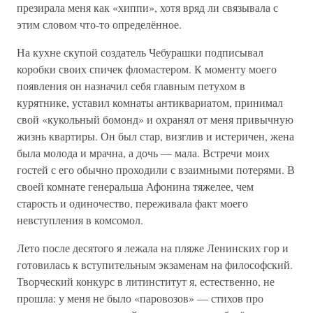
презирала меня как «хиппи», хотя вряд ли связывала с
этим словом что-то определённое.
На кухне скупой создатель Чебурашки подписывал
коробки своих спичек фломастером. К моменту моего
появления он назначил себя главным петухом в
курятнике, уставил комнаты антиквариатом, принимал
свой «кукольный бомонд» и охранял от меня привычную
жизнь квартиры. Он был стар, визглив и истеричен, жена
была молода и мрачна, а дочь — мала. Встречи моих
гостей с его обычно проходили с взаимными потерями. В
своей комнате генеральша Афонина тяжелее, чем
старость и одиночество, переживала факт моего
невступления в комсомол.
Лето после десятого я лежала на пляже Ленинских гор и
готовилась к вступительным экзаменам на философский.
Творческий конкурс в литинститут я, естественно, не
прошла: у меня не было «паровозов» — стихов про