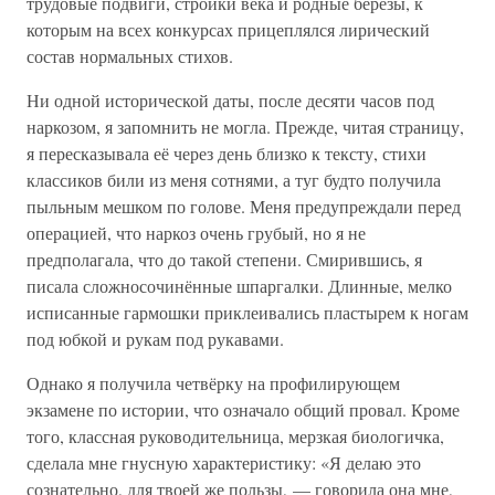
трудовые подвиги, стройки века и родные берёзы, к
которым на всех конкурсах прицеплялся лирический
состав нормальных стихов.
Ни одной исторической даты, после десяти часов под
наркозом, я запомнить не могла. Прежде, читая страницу,
я пересказывала её через день близко к тексту, стихи
классиков били из меня сотнями, а туг будто получила
пыльным мешком по голове. Меня предупреждали перед
операцией, что наркоз очень грубый, но я не
предполагала, что до такой степени. Смирившись, я
писала сложносочинённые шпаргалки. Длинные, мелко
исписанные гармошки приклеивались пластырем к ногам
под юбкой и рукам под рукавами.
Однако я получила четвёрку на профилирующем
экзамене по истории, что означало общий провал. Кроме
того, классная руководительница, мерзкая биологичка,
сделала мне гнусную характеристику: «Я делаю это
сознательно, для твоей же пользы, — говорила она мне,