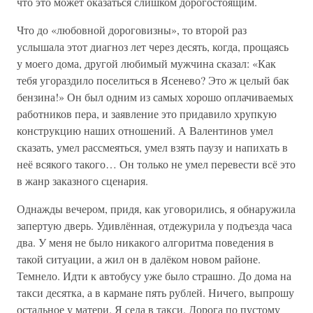
что это может оказаться слишком дорогостоящим.
Что до «любовной дороговизны», то второй раз
услышала этот диагноз лет через десять, когда, прощаясь
у моего дома, другой любимый мужчина сказал: «Как
тебя угораздило поселиться в Ясенево? Это ж целый бак
бензина!» Он был одним из самых хорошо оплачиваемых
работников пера, и заявление это придавило хрупкую
конструкцию наших отношений. А Валентинов умел
сказать, умел рассмеяться, умел взять паузу и напихать в
неё всякого такого… Он только не умел перевести всё это
в жанр заказного сценария.
Однажды вечером, придя, как уговорились, я обнаружила
запертую дверь. Удивлённая, отдежурила у подъезда часа
два. У меня не было никакого алгоритма поведения в
такой ситуации, а жил он в далёком новом районе.
Темнело. Идти к автобусу уже было страшно. До дома на
такси десятка, а в кармане пять рублей. Ничего, выпрошу
остальное у матери. Я села в такси. Дорога по пустому