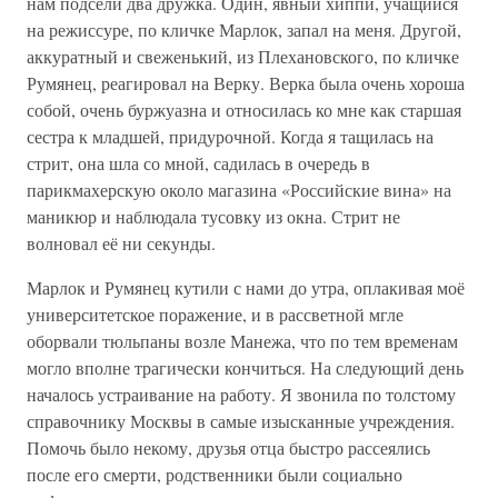
нам подсели два дружка. Один, явный хиппи, учащийся
на режиссуре, по кличке Марлок, запал на меня. Другой,
аккуратный и свеженький, из Плехановского, по кличке
Румянец, реагировал на Верку. Верка была очень хороша
собой, очень буржуазна и относилась ко мне как старшая
сестра к младшей, придурочной. Когда я тащилась на
стрит, она шла со мной, садилась в очередь в
парикмахерскую около магазина «Российские вина» на
маникюр и наблюдала тусовку из окна. Стрит не
волновал её ни секунды.
Марлок и Румянец кутили с нами до утра, оплакивая моё
университетское поражение, и в рассветной мгле
оборвали тюльпаны возле Манежа, что по тем временам
могло вполне трагически кончиться. На следующий день
началось устраивание на работу. Я звонила по толстому
справочнику Москвы в самые изысканные учреждения.
Помочь было некому, друзья отца быстро рассеялись
после его смерти, родственники были социально