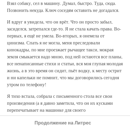
Взял собаку, сел в машину. Думал, быстро. Туда, сюда.
Позвонить некуда. Ключ соседям оставить не догадался.
И вдруг я увидела, что он врёт. Что он просто забыл,
засиделся, затрепался где-то. Я не стала качать права. Во-
первых, я ещё не умела. Во-вторых, я онемела от
цинизма. Спать я не могла, меня преследовали
кинокадры, по мне проезжает рычащее такси, мокрая
земля смыкается надо мною, под ней остаются все планы,
все ненаписанные стихи и статьи, вся моя глупая молодая
жизнь, а в это время он сидит, пьёт водку, к месту острит
и ни капельки не помнит, что мы договорились сегодня
утром по телефону!
Я тихо встала, собрала с письменного стола все свои
произведения (а я давно заметила, что он их кусками
перепечатывает на машинке для своего
мёртворождённого сценария), натянула ещё мокрую,
Продолжение на Литрес
выстиранную им одежду и выскользнула. Собака даже не