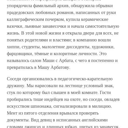
упорядочила фамильный архив, обнаружила обрывки
прадедовских любовных романов, написанных от руки
каллиграфическим почерком, купила керамические
вазочки, льняные занавесочки и начала самостоятельную
жизнь. В этой новой жизни я открыла двери для всех, не
понятых родителями и властями; в компанию вошли
хиппи, студенты, малолетние диссиденты, художники,
фарцовщики, тёмные и колоритные личности. Это
называлось салон Маши с Арбата, с чего я постепенно и
превратилась в Машу Арбатову.
Соседи организовались в педагогическо-карательную
дружину. Мы нарисовали на лестнице условный знак,
стук по которому был слышен в моей комнате. Гости
пробирались тише индейцев на охоте, но соседи, овладев
искусством шпионажа, сигнализировали в милицию.
Мент из пятого отделения врывался проверять
документы. Вид девиц в исписанных английскими
словами джинсах и длинных юбках, шитых из занавесок,