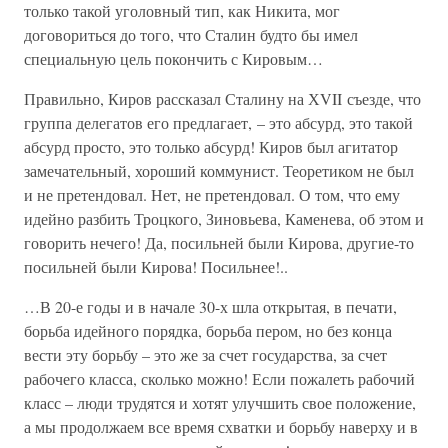
только такой уголовный тип, как Никита, мог
договориться до того, что Сталин будто бы имел
специальную цель покончить с Кировым…
Правильно, Киров рассказал Сталину на ХVII съезде, что
группа делегатов его предлагает, – это абсурд, это такой
абсурд просто, это только абсурд! Киров был агитатор
замечательный, хороший коммунист. Теоретиком не был
и не претендовал. Нет, не претендовал. О том, что ему
идейно разбить Троцкого, Зиновьева, Каменева, об этом и
говорить нечего! Да, посильней были Кирова, другие-то
посильней были Кирова! Посильнее!..
…В 20-е годы и в начале 30-х шла открытая, в печати,
борьба идейного порядка, борьба пером, но без конца
вести эту борьбу – это же за счет государства, за счет
рабочего класса, сколько можно! Если пожалеть рабочий
класс – люди трудятся и хотят улучшить свое положение,
а мы продолжаем все время схватки и борьбу наверху и в