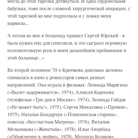
могла до этой тарелки дотянуться. И одна сердобольная
бабулька, тоже после сложной хирургической операции, с
этой тарелкой ко мне подползала и с ложки меня
кормила...
А потом ко мне в больницу пришел Сергей Юрский - я
была нужна ему для спектакля, и это сыграло огромную
положительную роль в моем дальнейшем пребывании в
этой больнице...»
Во второй половине 70-х Крючкова довольно активно
снималась в кино у режиссеров самых разных
направлений. Она играла в фильмах: Леонида Марягина
(«Вылет задерживается», 1974), Алексея Коренева
(телефильм «Три дня в Москве», 1974), Леонида Гайдая
(«Не может быть!», 1975), Сергея Микаэляна («Премия»,
1975), Натальи Бондарчук («Пошехонская старина»,
новелла «Бессчастная Матрена», 1976), Виталия
Мельникова («Женитьба», 1978), Ильи Авербаха
(«Объяснение в любви», 1978), Михаила Козакова