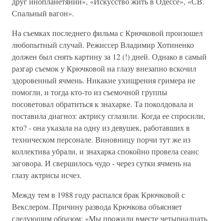
друг инопланетянин», «Искусство жить в Одессе», «СВ.
Спальный вагон».
На съемках последнего фильма с Крючковой произошел
любопытный случай. Режиссер Владимир Хотиненко
должен был снять картину за 12 (!) дней. Однако в самый
разгар съемок у Крючковой на глазу внезапно вскочил
здоровенный ячмень. Никакие ухищрения гримера не
помогли, и тогда кто-то из съемочной группы
посоветовал обратиться к знахарке. Та поколдовала и
поставила диагноз: актрису сглазили. Когда ее спросили,
кто? - она указала на одну из девушек, работавших в
техническом персонале. Виновницу порчи тут же из
коллектива убрали, и знахарка спокойно провела сеанс
заговора. И свершилось чудо - через сутки ячмень на
глазу актрисы исчез.
Между тем в 1988 году распался брак Крючковой с
Векслером. Причину развода Крючкова объясняет
следующим образом: «Мы прожили вместе четырнадцать