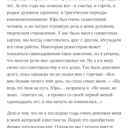
лет. За эти годы мы познали все - и счастье, и горечь, и
редкое духовное единение, и трагические периоды
взаимонепонимания. Юра был очень талантливый
человек, и он сыграл огромную роль в моем духовном,
творческом становлении. У нас было много совместных
картин, мы всегда советовались друг с другом, обсуждали
все свои работы. Некоторым режиссерам может
показаться самонадеянным такое заявление, но я уверена,
что многие роли мне срежиссировал он. Ну а я в меру
своих сил советовала ему в его делах. Так было довольно
долго, пока однажды он не сказал мне с горечью: «Все,
мне больше нечего тебе дать, ты стала умнее меня...» «Но
ведь это твоя заслуга, Юра», - возразила я. «Не знаю, не
знаю, - ответил он, - я прожил со своей первой женой
одиннадцать лет, и она ничуть не изменилась...»
Дело в том, что он в последние годы очень ревновал меня
к моей актерской известности. Порой это приобретало
формы патологические. Однажды мы слушали вместе