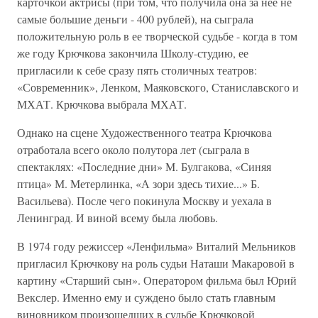
карточкой актрисы (при том, что получила она за нее не
самые большие деньги - 400 рублей), на сыграла
положительную роль в ее творческой судьбе - когда в том
же году Крючкова закончила Школу-студию, ее
пригласили к себе сразу пять столичных театров:
«Современник», Ленком, Маяковского, Станиславского и
МХАТ. Крючкова выбрала МХАТ.
Однако на сцене Художественного театра Крючкова
отработала всего около полутора лет (сыграла в
спектаклях: «Последние дни» М. Булгакова, «Синяя
птица» М. Метерлинка, «А зори здесь тихие...» Б.
Васильева). После чего покинула Москву и уехала в
Ленинград. И виной всему была любовь.
В 1974 году режиссер «Ленфильма» Виталий Мельников
пригласил Крючкову на роль судьи Наташи Макаровой в
картину «Старший сын». Оператором фильма был Юрий
Векслер. Именно ему и суждено было стать главным
виновником произошедших в судьбе Крючковой