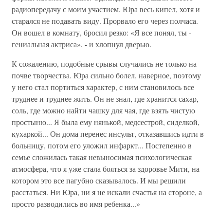
радиопередачу с моим участием. Юра весь кипел, хотя и
старался не подавать виду. Прорвало его через полчаса.
Он вошел в комнату, бросил резко: «Я все понял, ты -
гениальная актриса», - и хлопнул дверью.
К сожалению, подобные срывы случались не только на
почве творчества. Юра сильно болел, наверное, поэтому
у него стал портиться характер, с ним становилось все
труднее и труднее жить. Он не знал, где хранится сахар,
соль, где можно найти чашку для чая, где взять чистую
простыню... Я была ему нянькой, медсестрой, сиделкой,
кухаркой... Он дома перенес инсульт, отказавшись идти в
больницу, потом его уложил инфаркт... Постепенно в
семье сложилась такая невыносимая психологическая
атмосфера, что я уже стала бояться за здоровье Мити, на
котором это все пагубно сказывалось. И мы решили
расстаться. Ни Юра, ни я не искали счастья на стороне, а
просто разводились во имя ребенка...»