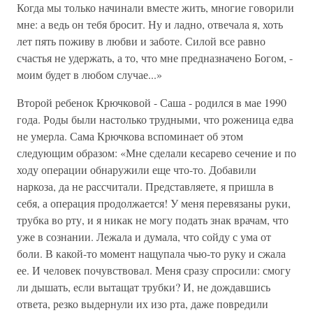
Когда мы только начинали вместе жить, многие говорили
мне: а ведь он тебя бросит. Ну и ладно, отвечала я, хоть
лет пять поживу в любви и заботе. Силой все равно
счастья не удержать, а то, что мне предназначено Богом, -
моим будет в любом случае...»
Второй ребенок Крючковой - Саша - родился в мае 1990
года. Роды были настолько трудными, что роженица едва
не умерла. Сама Крючкова вспоминает об этом
следующим образом: «Мне сделали кесарево сечение и по
ходу операции обнаружили еще что-то. Добавили
наркоза, да не рассчитали. Представляете, я пришла в
себя, а операция продолжается! У меня перевязаны руки,
трубка во рту, и я никак не могу подать знак врачам, что
уже в сознании. Лежала и думала, что сойду с ума от
боли. В какой-то момент нащупала чью-то руку и сжала
ее. И человек почувствовал. Меня сразу спросили: смогу
ли дышать, если вытащат трубки? И, не дождавшись
ответа, резко выдернули их изо рта, даже повредили