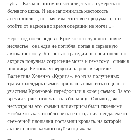
зубы... Как мне потом объяснили, я могла умереть от
болевого шока. И еще запомнилась жестокость
анестезиолога, она заявила, что я все придумала, что
отойти от наркоза во время операции не могла...»
Через год после родов с Крючковой случилось новое
несчастье - она едва не погибла, попав в серьезную
автокатастрофу. К счастью, трагедии не произошло, но
актриса получила сотрясение мозга и гематому - синяк в
пол-лица. Ее тогда утвердили на роль в картине
Валентина Ховенко «Курица», но из-за полученных
травм календарь съемок пришлось поменять и сцены с
участием Крючковой перебросили в конец съемок. За это
время актриса отлежалась в больнице. Однако даже
несмотря на это, съемки для актрисы были тяжелыми.
Чтобы хоть как-то облегчить ее страдания, невдалеке от
съемочной площадки поставили кровать, на которой
актриса после каждого дубля отдыхала.