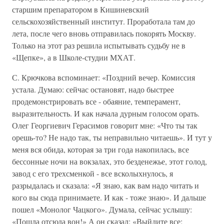
старшим препаратором в Кишиневский
сельскохозяйственный институт. Проработала там до
лета, после чего вновь отправилась покорять Москву.
Только на этот раз решила испытывать судьбу не в
«Щепке», а в Школе-студии МХАТ.
С. Крючкова вспоминает: «Поздний вечер. Комиссия
устала. Думаю: сейчас остановят, надо быстрее
продемонстрировать все - обаяние, темперамент,
выразительность. И как начала дурным голосом орать.
Олег Георгиевич Герасимов говорит мне: «Что ты так
орешь-то? Не надо так, ты неправильно читаешь». И тут у
меня вся обида, которая за три года накопилась, все
бессонные ночи на вокзалах, это безденежье, этот голод,
завод с его трехсменкой - все всколыхнулось, я
разрыдалась и сказала: «Я знаю, как вам надо читать и
кого вы сюда принимаете. И как - тоже знаю». И дальше
пошел «Монолог Чацкого». Думала, сейчас услышу:
«Пошла отсюда вон!» А он сказал: «Выйдите все;