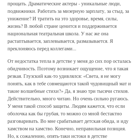
прощать. Драматические актеры - уникальные люди,
подвижники. Работать за мизерную зарплату, за стыд, за
унижение? И тратить на это здоровье, время, силы,
жизнь? В любой стране ценится и поддерживается
национальная театральная школа. У нас же она
растаптывается, заплевывается, размазывается. Я
преклоняюсь перед коллегами...
От недостатка тепла в детстве у меня до сих пор осталась
обидчивость. Поэтому возникает ощущение, что я такая
резкая. Глузский как-то удивлялся: «Света, я не могу
понять, как в тебе совмещаются такой чудовищный мат и
такие волшебные стихи?» Да, я знаю три тысячи стихов.
Действительно, много читаю. Но очень сильно ругаюсь.
У меня такой способ защиты. Людям кажется, что если
оболочка как бы грубая, то можно со мной бестактно
разговаривать. Во мне срабатывает детская обида, и иду
хамством на хамство. Конечно, неправильная позиция.
Но, к сожалению, опять-таки истоки в детстве