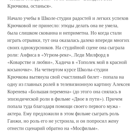
Крючкова, останься».
Начало учебы в Школе-студии радостей и легких успехов
Крючковой не принесло: этюды делать она не умела,
была слишком скованна и неприметна. Но когда стали
играть отрывки, тут она оказалась далеко впереди многих
своих однокурсников. На студийной сцене она сыграла
роли: Анфиса в «Угрюм-реке», Леди Милфорд в
«Коварстве и любви», Хадича в «Тополек мой в красной
косыночке». На четвертом курсе Школы-студии
Крючкова вытянула свой счастливый билет - попала на
одну из главных ролей в телевизионную картину Алексея
Коренева «Большая перемена» (до этого она снялась в
эпизодической роли в фильме «Двое в пути»). Причем
попала туда благодаря помощи своего первого мужа -
актера. Ему предложили в этом фильме сыграть роль
Ганжи, но роль его не устроила, и он попросил жену
отнести сценарий обратно на «Мосфильм».