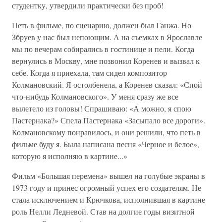
студентку, утвердили практически без проб!
Петь в фильме, по сценарию, должен был Ганжа. Но
Збруев у нас был непоющим. А на съемках в Ярославле
мы по вечерам собирались в гостинице и пели. Когда
вернулись в Москву, мне позвонил Коренев и вызвал к
себе. Когда я приехала, там сидел композитор
Колмановский. Я остолбенела, а Коренев сказал: «Спой
что-нибудь Колмановского». У меня сразу же все
вылетело из головы! Спрашиваю: «А можно, я спою
Пастернака?» Спела Пастернака «Засыпало все дороги».
Колмановскому понравилось, и они решили, что петь в
фильме буду я. Была написана песня «Черное и белое»,
которую я исполняю в картине...»
Фильм «Большая перемена» вышел на голубые экраны в
1973 году и принес огромный успех его создателям. Не
стала исключением и Крючкова, исполнившая в картине
роль Нелли Ледневой. Став на долгие годы визитной