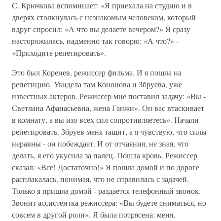
С. Крючкова вспоминает: «Я приехала на студию и в
дверях столкнулась с незнакомым человеком, который
вдруг спросил: «А что вы делаете вечером?» Я сразу
насторожилась, надменно так говорю: «А что?» -
«Приходите репетировать».
Это был Коренев, режиссер фильма. И я пошла на
репетицию. Увидела там Кононова и Збруева, уже
известных актеров. Режиссер мне поставил задачу: «Вы -
Светлана Афанасьевна, жена Ганжи». Он вас втаскивает
в комнату, а вы изо всех сил сопротивляетесь». Начали
репетировать. Збруев меня тащит, а я чувствую, что силы
неравны - он побеждает. И от отчаяния, не зная, что
делать, я его укусила за палец. Пошла кровь. Режиссер
сказал: «Все! Достаточно!» Я пошла домой и по дороге
расплакалась, понимая, что не справилась с задачей.
Только я пришла домой - раздается телефонный звонок.
Звонит ассистентка режиссера: «Вы будете сниматься, но
совсем в другой роли». Я была потрясена: меня,