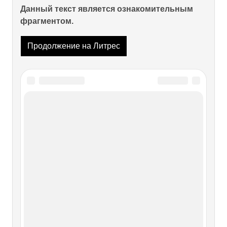
Данный текст является ознакомительным
фрагментом.
Продолжение на Литрес
Читайте также
Глава 4. Светлана.
Глава 4. Светлана. В тот день я помню светило яркое
солнце, частично заливавшее своими лучами мою
комнату. Было душновато. И, несмотря на открытое
настежь окно, я чувствовал себя не очень комфортно. Со
спортивной площадки неслись крики, и бесконечно
надоедливый звук