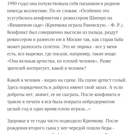
1990 года) она почувствовала себя пасынком в родном
некогда коллективе. По ее словам: «Особенно это
усугубилось конфликтом с режиссером Шапиро на
«Вишневом саде» (Крючкова играла Раневскую. - Ф. Р.).
Конфликт был совершенно высосан из пальца, раздут
режиссером и разнесен им в Москве так, как старая баба
может разносить сплетни. Это не лирика - все у меня
есть, все вырезки, где писали, например, такие вещи:
«Она великая артистка, но плохой человек». Разве
зрителей интересует, какой я человек?
Какой я человек - видно на сцене. На сцене артист голый.
Здесь порядочность и доброта имеют свой запах. А если
доброты нет, значит, ее не сыграть. После конфликта и
травли в печати я вся была покрыта нейродермитом
целый год и одно время плохо играла...»
Здоровье в те годы часто подводило Крючкову. После
рождения второго сына у нее чередой пошли беды -