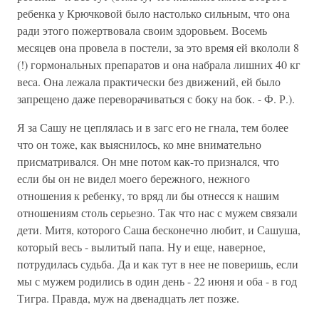
ребенка у Крючковой было настолько сильным, что она
ради этого пожертвовала своим здоровьем. Восемь
месяцев она провела в постели, за это время ей вкололи 8
(!) гормональных препаратов и она набрала лишних 40 кг
веса. Она лежала практически без движений, ей было
запрещено даже переворачиваться с боку на бок. - Ф. Р.).
Я за Сашу не цеплялась и в загс его не гнала, тем более
что он тоже, как выяснилось, ко мне внимательно
присматривался. Он мне потом как-то признался, что
если бы он не видел моего бережного, нежного
отношения к ребенку, то вряд ли бы отнесся к нашим
отношениям столь серьезно. Так что нас с мужем связали
дети. Митя, которого Саша бесконечно любит, и Сашуша,
который весь - вылитый папа. Ну и еще, наверное,
потрудилась судьба. Да и как тут в нее не поверишь, если
мы с мужем родились в один день - 22 июня и оба - в год
Тигра. Правда, муж на двенадцать лет позже.