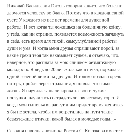
Николай Васильевич Гоголь говорил как-то, что болезни
даруются человеку во благо. Потому что в каждодневной
суете У каждого из нас нет времени для душевной
работы. И вот когда ты ложишься на больничную койку,
у тебя, как ни странно, появляется возможность заглянуть
в себя, есть время для тихой, самоуглубленной работы
души и ума. И когда меня друзья спрашивают порой, за
какие грехи тебя так наказывает судьба, я отвечаю, что.
наверное, это расплата за мою слишком безмятежную
молодость. Я ведь до 20 лет жила как птичка, порхала с
одной зеленой ветки на другую. И только познав горечь
потерь, пройдя через страдания, я поняла, что такое
жизнь. Я научилась анализировать свои и чужие
поступки, научилась сострадать человеческому горю. И
когда мои сыновья вырастут и им придет время жениться,
я бы не хотела, чтобы им встретились на пути такие
безмятежные птички, какой былая в молодые годы...»
Сегодня народная артистка России С. Крючкова вместе с