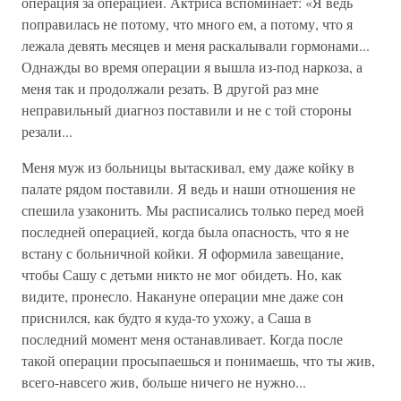
операция за операцией. Актриса вспоминает: «Я ведь
поправилась не потому, что много ем, а потому, что я
лежала девять месяцев и меня раскалывали гормонами...
Однажды во время операции я вышла из-под наркоза, а
меня так и продолжали резать. В другой раз мне
неправильный диагноз поставили и не с той стороны
резали...
Меня муж из больницы вытаскивал, ему даже койку в
палате рядом поставили. Я ведь и наши отношения не
спешила узаконить. Мы расписались только перед моей
последней операцией, когда была опасность, что я не
встану с больничной койки. Я оформила завещание,
чтобы Сашу с детьми никто не мог обидеть. Но, как
видите, пронесло. Накануне операции мне даже сон
приснился, как будто я куда-то ухожу, а Саша в
последний момент меня останавливает. Когда после
такой операции просыпаешься и понимаешь, что ты жив,
всего-навсего жив, больше ничего не нужно...