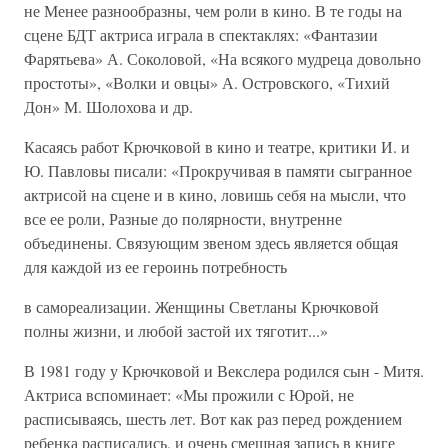
не Менее разнообразны, чем роли в кино. В те годы на
сцене БДТ актриса играла в спектаклях: «Фантазии
Фарятьева» А. Соколовой, «На всякого мудреца довольно
простоты», «Волки и овцы» А. Островского, «Тихий
Дон» М. Шолохова и др.
Касаясь работ Крючковой в кино и театре, критики И. и
Ю. Павловы писали: «Прокручивая в памяти сыгранное
актрисой на сцене и в кино, ловишь себя на мысли, что
все ее роли, Разные до полярности, внутренне
объединены. Связующим звеном здесь является общая
для каждой из ее героинь потребность
в самореализации. Женщины Светланы Крючковой
полны жизни, и любой застой их тяготит...»
В 1981 году у Крючковой и Векслера родился сын - Митя.
Актриса вспоминает: «Мы прожили с Юрой, не
расписываясь, шесть лет. Вот как раз перед рождением
ребенка расписались, и очень смешная запись в книге