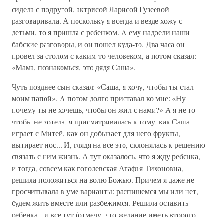
сидела с подругой, актрисой Ларисой Гузеевой,
разговаривала. А поскольку я всегда и везде хожу с
детьми, то я пришла с ребенком. А ему надоели наши
бабские разговоры, и он пошел куда-то. Два часа он
провел за столом с каким-то человеком, а потом сказал:
«Мама, познакомься, это дядя Саша».
Чуть позднее сын сказал: «Саша, я хочу, чтобы ты стал
моим папой». А потом долго приставал ко мне: «Ну
почему ты не хочешь, чтобы он жил с нами?» А я не то
чтобы не хотела, я присматривалась к тому, как Саша
играет с Митей, как он добывает для него фрукты,
вытирает нос... И, глядя на все это, склонялась к решению
связать с ним жизнь. А тут оказалось, что я жду ребенка,
и тогда, совсем как гоголевская Агафья Тихоновна,
решила положиться на волю Божью. Причем я даже не
просчитывала в уме варианты: распишемся мы или нет,
будем жить вместе или разбежимся. Решила оставить
ребенка - и все тут (отмечу, что желание иметь второго