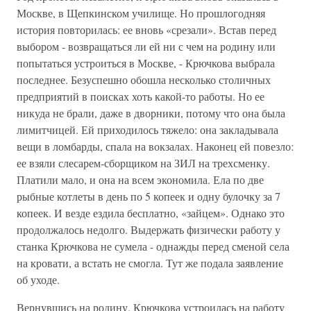
Москве, в Щепкинском училище. Но прошлогодняя
история повторилась: ее вновь «срезали». Встав перед
выбором - возвращаться ли ей ни с чем на родину или
попытаться устроиться в Москве, - Крючкова выбрала
последнее. Безуспешно обошла несколько столичных
предприятий в поисках хоть какой-то работы. Но ее
никуда не брали, даже в дворники, потому что она была
лимитчицей. Ей приходилось тяжело: она закладывала
вещи в ломбарды, спала на вокзалах. Наконец ей повезло:
ее взяли слесарем-сборщиком на ЗИЛ на трехсменку.
Платили мало, и она на всем экономила. Ела по две
рыбные котлеты в день по 5 копеек и одну булочку за 7
копеек. И везде ездила бесплатно, «зайцем». Однако это
продолжалось недолго. Выдержать физически работу у
станка Крючкова не сумела - однажды перед сменой села
на кровати, а встать не смогла. Тут же подала заявление
об уходе.
Вернувшись на родину, Крючкова устроилась на работу